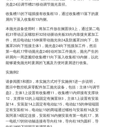
光盘24沿调节槽21移动调节抛光直径。
收集槽11的下端插接有收集框13，通过收集槽11落下的废
屑向下落入收集框13内侧。
本抛光设备使用时：将加工件放在搁置块3上，通过第二电
机31带动正反螺纹杆32转动驱动夹板33向内靠拢夹紧加工
件，然后电动缸15伸展带动抛光块24及防溅罩20向下，防
溅罩20向下抵接主体1，抛光盘24向下抵接加工件，然后
第一电机17带动抛光盘24转动对加工件抛光，抛光产生的
碎屑向一周迸溅经收集槽11向下落入收集框13内侧，以此
能够避免抛光时废屑的飞溅及方便对废屑进行收集。
实施例2
请参阅图1和图3，本实施方式对于实施例1进一步说明，
图示中数控机床零配件加工抛光设备，包括：主体1与调节
盘2，主体1上设置有收集槽11，收集槽11内焊接有支撑块
12，支撑块12的上端固定有搁置块3，主体1上设置有安装
架14，安装架14上固定有电动缸15，电动缸15的伸缩端固
定有安装框16，电动缸15的两端通过螺栓与安装框16及安
装阿基14固定连接，安装框16内侧安装有第一电机17，第
一电机17的转动轴连接有导向柱18，导向柱18为圆杆，导
向柱18的下端固定有调节盘2。