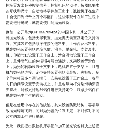
控装置发出各种控制信号，控制机床的动作，按图纸要求
的形状和尺寸，自动地将零件加工出来，数控机床在生产
中会使用到成千上万个零配件，这些零配件在加工过程中
需要进行抛光，就需要使用到抛光设备。
例如，公开号为CN106670942A的中国专利，其公开了一
种抛光设备，包括支撑装置、抛光抛光装置及定位夹持装
置。支撑装置包括顺序连接的进料架、工作台及出料架。
抛光抛光装置包括伸缩气缸、滑台、抛光轮、支架及电
机，伸缩气缸设置于工作台上，滑台滑动设置于工作台
上，且伸缩气缸的伸缩端与滑台连接，支架设置于滑台
上，抛光轮转动设置于支架上，电机设置于支架上，且电
机与抛光轮连接。定位夹持装置包括安装板、夹持板、多
个导向杆及多个调节螺母，安装板设置于工作台上，各导
向杆的间隔设置于安装板上，并且各导向杆分别滑动穿设
夹持板，能够更好地对铝件进行夹持定位，以减少铝件在
抛光抛光中产生的震动。
但是在使用中存在其他缺陷，其未设置防溅结构，容易导
致抛光碎屑飞溅，同时抛光盘的位置固定，不能够对不同
尺寸的加工件进行抛光。
为此，我们提出数控机床零配件加工抛光设备解决上述提