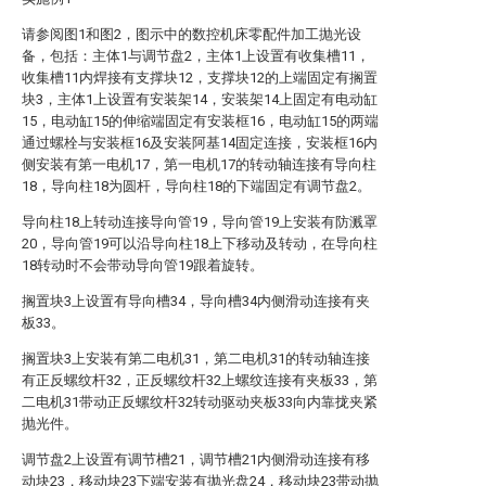
请参阅图1和图2，图示中的数控机床零配件加工抛光设
备，包括：主体1与调节盘2，主体1上设置有收集槽11，
收集槽11内焊接有支撑块12，支撑块12的上端固定有搁置
块3，主体1上设置有安装架14，安装架14上固定有电动缸
15，电动缸15的伸缩端固定有安装框16，电动缸15的两端
通过螺栓与安装框16及安装阿基14固定连接，安装框16内
侧安装有第一电机17，第一电机17的转动轴连接有导向柱
18，导向柱18为圆杆，导向柱18的下端固定有调节盘2。
导向柱18上转动连接导向管19，导向管19上安装有防溅罩
20，导向管19可以沿导向柱18上下移动及转动，在导向柱
18转动时不会带动导向管19跟着旋转。
搁置块3上设置有导向槽34，导向槽34内侧滑动连接有夹
板33。
搁置块3上安装有第二电机31，第二电机31的转动轴连接
有正反螺纹杆32，正反螺纹杆32上螺纹连接有夹板33，第
二电机31带动正反螺纹杆32转动驱动夹板33向内靠拢夹紧
抛光件。
调节盘2上设置有调节槽21，调节槽21内侧滑动连接有移
动块23，移动块23下端安装有抛光盘24，移动块23带动抛