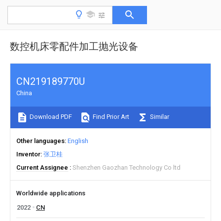
数控机床零配件加工抛光设备
CN219189770U
China
Download PDF
Find Prior Art
Similar
Other languages
English
Inventor
张卫桂
Current Assignee
Shenzhen Gaozhan Technology Co ltd
Worldwide applications
2022
CN