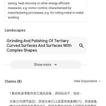
saving, heat recovery or other energy efficient
measures, e.g. motor control, characterised by
manufacturing processes, e.g. for rolling metal or metal
working
Landscapes
Grinding And Polishing Of Tertiary
Curved Surfaces And Surfaces With
Complex Shapes
Show more
Claims
(8)
Hide Dependent
1.数控机床零配件加工抛光设备，其特征在于，包括：
主体(1)与调节盘(2)，所述主体(1)上设置有收集槽(11)，所述收集