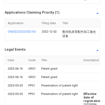
Applications Claiming Priority (1)
Application
Filing date
Title
CN202223222523.XU
2022-12-02
数控机床零配件加工抛光
设备
Legal Events
Date
Code
Title
Description
2023-06-16
GR01
Patent grant
2023-06-16
GR01
Patent grant
2025-05-30
PP01
Preservation of patent right
2025-05-30
PP01
Preservation of patent right
Effective
date of
registration
:
20250506