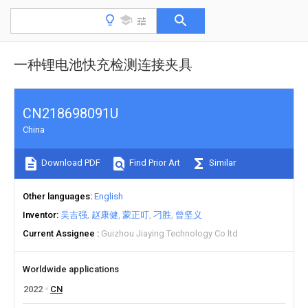
一种锂电池快充检测连接夹具
CN218698091U
China
Download PDF
Find Prior Art
Similar
Other languages
English
Inventor
吴吉强
赵康健
蒙正叮
刁胜
曾坚义
Current Assignee
Guizhou Jiaying Technology Co ltd
Worldwide applications
2022
CN