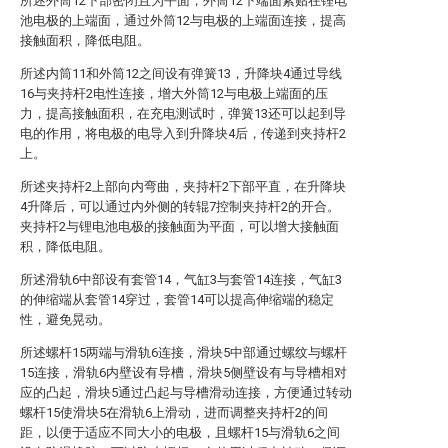
所述外筒12下部密闭且为平面，外筒12下端面紧贴在锂电
池电极的上端面，通过外筒12与电极的上端面连接，提高
接触面积，降低电阻。
所述内筒11和外筒12之间设有弹簧13，升降块4通过导线
16与夹持杆2电性连接，增大外筒12与电极上端面的压
力，提高接触面积，在充电测试时，弹簧13还可以起到导
电的作用，将电极的电导入到升降块4后，传递到夹持杆2
上。
所述夹持杆2上部向内弯曲，夹持杆2下部平直，在升降块
4升降后，可以通过内外侧的转辊7控制夹持杆2的开合。
夹持杆2与锂电池电极的接触面为平面，可以增大接触面
积，降低电阻。
所述滑轨6中部设有套管14，气缸3与套管14连接，气缸3
的伸缩端从套管14穿过，套管14可以提高伸缩端的稳定
性，避免晃动。
所述螺杆15两端与滑轨6连接，滑块5中部通过螺纹与螺杆
15连接，滑轨6内壁设有导槽，滑块5侧壁设有与导槽相对
应的凸起，滑块5通过凸起与导槽滑动连接，方便通过转动
螺杆15使滑块5在滑轨6上滑动，进而调整夹持杆2的间
距，以便于适应不同大小的电极，且螺杆15与滑轨6之间