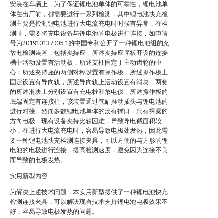
安装在车辆上，为了保证锂电池单体的可靠性，锂电池单
体在出厂前，都需要进行一系列检测，其中锂电池快充检
测主要是检测锂电池进行大电流充电时时候有异常，在检
测时，需要将充电设备与锂电池的电极进行连接，如申请
号为201910137005.1的中国专利公开了一种锂电池组的充
放电检测装置，包括夹持座，所述夹持座底板开设的连接
槽中活动设置有活动板，所述支柱固定于主动齿轮的中
心；所述夹持座的两侧对称设置有操作板，所述操作板上
固定设置有导向轨，所述导向轨上活动设置有滑块，两侧
的所述滑块上分别设置有充电桩和放电仪，所述操作板的
底端固定有连接柱，该装置通过气缸推动插头与锂电池的
进行对接，然而多数锂电池单体的没有插口，只有裸露的
方向电极，现有设备夹持比较困难，导致导电截面积较
小，在进行大电流充电时，容易导致电极处发热，因此需
要一种锂电池快充检测连接夹具，可以方便的与方形的锂
电池的电极进行连接，提高检测速度，避免因为连接不良
而导致的电极发热。
实用新型内容
为解决上述技术问题，本实用新型提供了一种锂电池快充
检测连接夹具，可以解决现有技术夹持锂电池电极效果不
好，容易导致电极发热的问题。