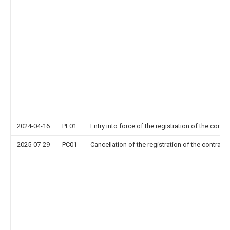
2024-04-16
PE01
Entry into force of the registration of the contr
2025-07-29
PC01
Cancellation of the registration of the contract 