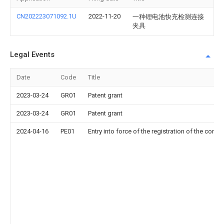
CN202223071092.1U
2022-11-20
一种锂电池快充检测连接
夹具
Legal Events
Date
Code
Title
2023-03-24
GR01
Patent grant
2023-03-24
GR01
Patent grant
2024-04-16
PE01
Entry into force of the registration of the contr