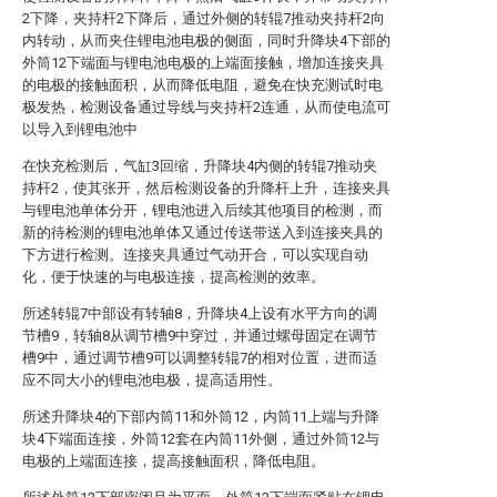
2下降，夹持杆2下降后，通过外侧的转辊7推动夹持杆2向
内转动，从而夹住锂电池电极的侧面，同时升降块4下部的
外筒12下端面与锂电池电极的上端面接触，增加连接夹具
的电极的接触面积，从而降低电阻，避免在快充测试时电
极发热，检测设备通过导线与夹持杆2连通，从而使电流可
以导入到锂电池中
在快充检测后，气缸3回缩，升降块4内侧的转辊7推动夹
持杆2，使其张开，然后检测设备的升降杆上升，连接夹具
与锂电池单体分开，锂电池进入后续其他项目的检测，而
新的待检测的锂电池单体又通过传送带送入到连接夹具的
下方进行检测。连接夹具通过气动开合，可以实现自动
化，便于快速的与电极连接，提高检测的效率。
所述转辊7中部设有转轴8，升降块4上设有水平方向的调
节槽9，转轴8从调节槽9中穿过，并通过螺母固定在调节
槽9中，通过调节槽9可以调整转辊7的相对位置，进而适
应不同大小的锂电池电极，提高适用性。
所述升降块4的下部内筒11和外筒12，内筒11上端与升降
块4下端面连接，外筒12套在内筒11外侧，通过外筒12与
电极的上端面连接，提高接触面积，降低电阻。