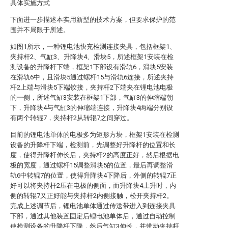
具体实施方式
下面进一步描述本实用新型的技术方案，但要求保护的范
围并不局限于所述。
如图1所示，一种锂电池快充检测连接夹具，包括框架1、
夹持杆2、气缸3、升降块4、滑块5，所述框架1安装在检
测设备的升降杆下端，框架1下部设有滑轨6，滑块5安装
在滑轨6中，且滑块5通过螺杆15与滑轨6连接，所述夹持
杆2上端与滑块5下端铰接，夹持杆2下端夹在锂电池电极
的一侧，所述气缸3安装在框架1下部，气缸3的伸缩端朝
下，升降块4与气缸3的伸缩端连接，升降块4两端分别设
有两个转辊7，夹持杆2从转辊7之间穿过。
目前的锂电池单体的电极多为矩形方块，框架1安装在检测
设备的升降杆下端，检测前，先调整好升降杆的位置和长
度，使得升降杆伸长后，夹持杆2的高度正好，然后根据电
极的宽度，通过螺杆15调整滑块5的位置，最后再调整滑
轨6中转辊7的位置，使得升降块4下降后，外侧的转辊7正
好可以将夹持杆2压在电极的侧面，而升降块4上升时，内
侧的转辊7又正好能与夹持杆2内侧接触，松开夹持杆2。
完成上述调节后，锂电池单体通过传送带进入到连接夹具
下部，通过其他装置固定后锂电池单体后，通过自动控制
使检测设备的升降杆下降，然后气缸3伸长，并带动夹持杆