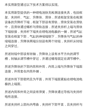
本实用新型通过以下技术方案得以实现。
本实用新型提供的一种锂电池快充检测连接夹具，包括框
架、夹持杆、气缸、升降块、滑块，所述框架安装在检测
设备的升降杆下端，框架下部设有滑轨，滑块安装在滑轨
中，且滑块通过螺杆与滑轨连接，所述夹持杆上端与滑块
下端铰接，夹持杆下端夹在锂电池电极的一侧，所述气缸
安装在框架下部，气缸的伸缩端朝下，升降块与气缸的伸
缩端连接，升降块两端分别设有两个转辊，夹持杆从转辊
之间穿过。
所述转辊中部设有转轴，升降块上设有水平方向的调节
槽，转轴从调节槽中穿过，并通过螺母固定在调节槽中。
所述升降块的下部内筒和外筒，内筒上端与升降块下端面
连接，外筒套在内筒外侧，
所述外筒下部密闭且为平面，外筒下端面紧贴在锂电池电
极的上端面。
所述内筒和外筒之间设有弹簧，升降块通过导线与夹持杆
电性连接。
所述夹持杆上部向内弯曲，夹持杆下部平直，且夹持杆与