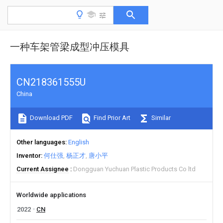
一种车架管梁成型冲压模具
CN218361555U
China
Download PDF
Find Prior Art
Similar
Other languages
English
Inventor
何仕强
杨正才
唐小平
Current Assignee
Dongguan Yuchuan Plastic Products Co ltd
Worldwide applications
2022
CN