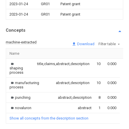
2023-01-24
GR01
Patent grant
2023-01-24
GR01
Patent grant
Concepts
machine-extracted
Download
Filter table
Name
Im
title,claims,abstract,description
10
0.000
shaping
process
manufacturing
abstract,description
10
0.000
process
punching
abstract,description
8
0.000
novaluron
abstract
1
0.000
Show all concepts from the description section