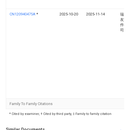
CN120940475A
*
2025-10-20
2025-11-14
瑞安
友汽
件有
司
Family To Family Citations
* Cited by examiner, † Cited by third party, ‡ Family to family citation
Similar Documents