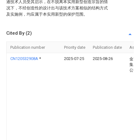
通技术人员受其启示，在不脱离本实用新型创造宗旨的情
况下，不经创造性的设计出与该技术方案相似的结构方式
及实施例，均应属于本实用新型的保护范围。
Cited By (2)
Publication number
Priority date
Publication date
Assi
CN120532908A
*
2025-07-25
2025-08-26
金言
集团
公司