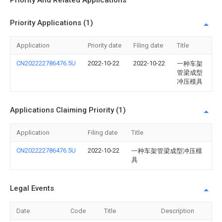
Priority And Related Applications
Priority Applications (1)
Application
Priority date
Filing date
Title
CN202222786476.5U
2022-10-22
2022-10-22
一种车架
管梁成型
冲压模具
Applications Claiming Priority (1)
Application
Filing date
Title
CN202222786476.5U
2022-10-22
一种车架管梁成型冲压模
具
Legal Events
Date
Code
Title
Description