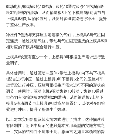
驱动电机9驱动齿轮10转动，齿轮10通过齿条11带动输送
板3在滑槽2内滑动，从而输送板3上的下模具5移动调节与
上模具8相对应的位置处，以便对多组管梁进行冲压，提升
了整体生产效率。
冲压件7包括与支撑座固定连接的气缸，上模具8与气缸固
定连接，通过驱动气缸，带动与气缸固定连接的上模具8和
相对应的下模具5配合进行冲压。
上模具8设置有至少一个，上模具8可根据生产需求进行数
量调节。
具体使用时，通过驱动冲压件7带动上模具8向下与下模具
5配合进行冲压，通过上模具8和下模具5之间的压腔对车
架管梁进行冲压，压腔可根据生产需求进行不同的形状的
调节，使用时，驱动电机9驱动齿轮10转动，齿轮10通过
齿条11带动输送板3在滑槽2内滑动，从而输送板3上的下
模具5移动调节与上模具8相对应的位置处，以便对多组管
梁进行冲压，提升了整体生产效率。
以上对本实用新型及其实施方式进行了描述，这种描述没
有限制性，附图中所示的也只是本实用新型的实施方式之
一，实际的结构并不局限于此。总而言之如果本领域的普