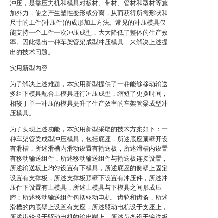
冲压，是靠压力机和模具对板材、带材、管材和型材等施
加外力，使之产生塑性变形或分离，从而获得所需形状和
尺寸的工件(冲压件)的成形加工方法。常见的冲压模具仅
能支持一个工件一次冲压成型，大大降低了整体的生产效
率。因此提出一种车架管梁成型冲压模具，来解决上述提
出的技术问题。
实用新型内容
为了解决上述难题，本实用新型提供了一种能够移动输送
多组下模具配合上模具进行冲压成型，缩短了更换时间，
相较于单一冲压的模具提升了生产效率的车架管梁成型冲
压模具。
为了实现上述功能，本实用新型采取的技术方案如下：一
种车架管梁成型冲压模具，包括底座，所述底座顶壁开设
有滑槽，所述滑槽内滑动设置有输送板，所述滑槽内设置
有移动输送组件，所述移动输送组件与输送板连接设置，
所述输送板上均匀设置有下模具，所述底座的侧壁上固定
设置有支撑板，所述支撑板顶壁下设置有冲压件，所述冲
压件下设置有上模具，所述上模具与下模具之间形成压
腔；所述移动输送组件包括驱动电机、齿轮和齿条，所述
滑槽的内底壁上设置有支座，所述驱动电机设于支座上，
所述齿轮设于驱动电机的输出端上，所述齿条设于输送板