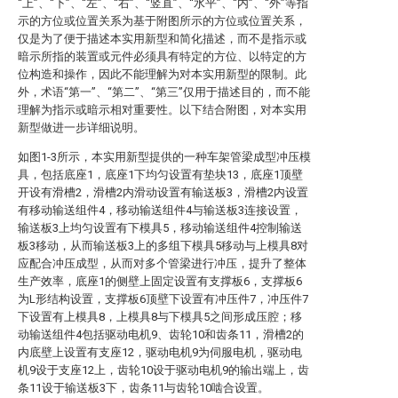
“上”、“下”、“左”、“右”、“竖直”、“水平”、“内”、“外”等指
示的方位或位置关系为基于附图所示的方位或位置关系，
仅是为了便于描述本实用新型和简化描述，而不是指示或
暗示所指的装置或元件必须具有特定的方位、以特定的方
位构造和操作，因此不能理解为对本实用新型的限制。此
外，术语“第一”、“第二”、“第三”仅用于描述目的，而不能
理解为指示或暗示相对重要性。以下结合附图，对本实用
新型做进一步详细说明。
如图1-3所示，本实用新型提供的一种车架管梁成型冲压模
具，包括底座1，底座1下均匀设置有垫块13，底座1顶壁
开设有滑槽2，滑槽2内滑动设置有输送板3，滑槽2内设置
有移动输送组件4，移动输送组件4与输送板3连接设置，
输送板3上均匀设置有下模具5，移动输送组件4控制输送
板3移动，从而输送板3上的多组下模具5移动与上模具8对
应配合冲压成型，从而对多个管梁进行冲压，提升了整体
生产效率，底座1的侧壁上固定设置有支撑板6，支撑板6
为L形结构设置，支撑板6顶壁下设置有冲压件7，冲压件7
下设置有上模具8，上模具8与下模具5之间形成压腔；移
动输送组件4包括驱动电机9、齿轮10和齿条11，滑槽2的
内底壁上设置有支座12，驱动电机9为伺服电机，驱动电
机9设于支座12上，齿轮10设于驱动电机9的输出端上，齿
条11设于输送板3下，齿条11与齿轮10啮合设置。