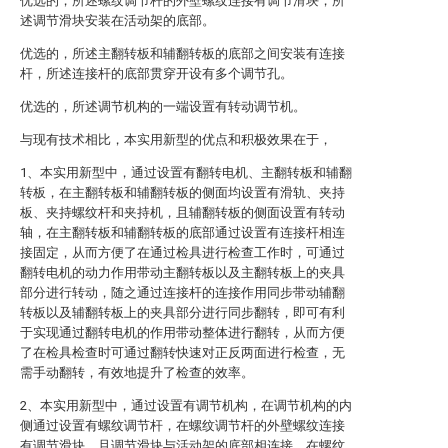
优选的，所述螺纹调节杆的外壁螺纹连接有调节滑块，所
述调节滑块安装在活动架的底部。
优选的，所述主翻转板和辅翻转板的底部之间安装有连接
杆，所述连接杆的底部贯穿开设有多个调节孔。
优选的，所述调节机构的一端设置有转动调节机。
与现有技术相比，本实用新型的优点和积极效果在于，
1、本实用新型中，通过设置有翻转电机、主翻转板和辅翻
转板，在主翻转板和辅翻转板的侧面均设置有滑轨、夹持
板、夹持螺纹杆和夹持机，且辅翻转板的侧面设置有转动
轴，在主翻转板和辅翻转板的底部通过设置有连接杆相连
接固定，从而方便了在通过检具进行检查工作时，可通过
翻转电机的动力作用带动主翻转板以及主翻转板上的夹具
部分进行转动，随之通过连接杆的连接作用同步带动辅翻
转板以及辅翻转板上的夹具部分进行同步翻转，即可有利
于实现通过翻转电机的作用带动整体进行翻转，从而方便
了在检具检查时可通过翻转快速对正反两面进行检查，无
需手动翻转，有效地提升了检查的效率。
2、本实用新型中，通过设置有调节机构，在调节机构的内
侧通过设置有螺纹调节杆，在螺纹调节杆的外壁螺纹连接
有调节滑块，且调节滑块与活动架的底部相连接，在螺纹