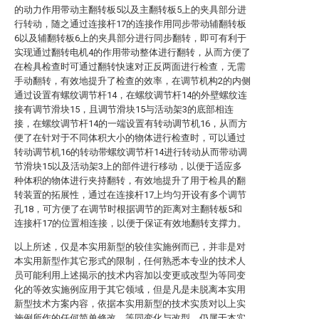
的动力作用带动主翻转板5以及主翻转板5上的夹具部分进
行转动，随之通过连接杆17的连接作用同步带动辅翻转板
6以及辅翻转板6上的夹具部分进行同步翻转，即可有利于
实现通过翻转电机4的作用带动整体进行翻转，从而方便了
在检具检查时可通过翻转快速对正反两面进行检查，无需
手动翻转，有效地提升了检查的效率，在调节机构2的内侧
通过设置有螺纹调节杆14，在螺纹调节杆14的外壁螺纹连
接有调节滑块15，且调节滑块15与活动架3的底部相连
接，在螺纹调节杆14的一端设置有转动调节机16，从而方
便了在针对于不同体积大小的物体进行检查时，可以通过
转动调节机16的转动带螺纹调节杆14进行转动从而带动调
节滑块15以及活动架3上的部件进行移动，以便于适应多
种体积的物体进行夹持翻转，有效地提升了用于检具的翻
转装置的拓展性，通过在连接杆17上均匀开设有多个调节
孔18，可方便了在调节时根据调节的距离对主翻转板5和
连接杆17的位置相连接，以便于保证有效地翻转支撑力。
以上所述，仅是本实用新型的较佳实施例而已，并非是对
本实用新型作其它形式的限制，任何熟悉本专业的技术人
员可能利用上述揭示的技术内容加以变更或改型为等同变
化的等效实施例应用于其它领域，但是凡是未脱离本实用
新型技术方案内容，依据本实用新型的技术实质对以上实
施例所作的任何简单修改、等同变化与改型，仍属于本实