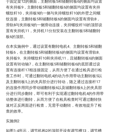
于固定架12的侧面，主翻转板5和辅翻转板6的侧面均设置
有夹持板9，主翻转板5和辅翻转板6的侧面均设置有夹持
螺纹杆10，夹持板9的一侧与夹持螺纹杆10的外壁之间螺
纹连接，主翻转板5和辅翻转板6的侧面均设置有滑轨8，
滑轨8与夹持板9的一侧滑动连接，夹持螺纹杆10的顶部设
置有夹持机11，夹持机11分别安装在主翻转板5和辅翻转
板6的顶部。
在本实施例中，通过设置有翻转电机4、主翻转板5和辅翻
转板6，在主翻转板5和辅翻转板6的侧面均设置有滑轨8、
夹持板9、夹持螺纹杆10和夹持机11，且辅翻转板6的侧面
设置有转动轴7，在主翻转板5和辅翻转板6的底部通过设
置有连接杆17相连接固定，从而方便了在通过检具进行检
查工作时，可通过翻转电机4的动力作用带动主翻转板5以
及主翻转板5上的夹具部分进行转动，随之通过连接杆17
的连接作用同步带动辅翻转板6以及辅翻转板6上的夹具部
分进行同步翻转，即可有利于实现通过翻转电机4的作用带
动整体进行翻转，从而方便了在检具检查时可通过翻转快
速对正反两面进行检查，无需手动翻转，有效地提升了检
查的效率。
实施例2
如图1-4所示，调节机构2的顶部开设有调节槽13，调节槽