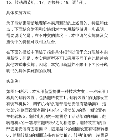
16、转动调节机；17、连接杆；18、调节孔。
具体实施方式
为了能够更清楚地理解本实用新型的上述目的、特征和优
点，下面结合附图和实施例对本实用新型做进一步说明。
需要说明的是，在不冲突的情况下，本申请的实施例及实
施例中的特征可以相互组合。
在下面的描述中阐述了很多具体细节以便于充分理解本实
用新型，但是，本实用新型还可以采用不同于在此描述的
其他方式来实施，因此，本实用新型并不限于下面公开说
明书的具体实施例的限制。
实施例1
如图1-4所示，本实用新型提供一种技术方案：一种应用于
检具的翻转装置，包括翻转装置1，翻转装置1的顶部设置
有调节机构2，调节机构2的顶部活动安装有活动架3，活
动架3的侧面设置有翻转电机4，活动架3的另一侧设置有
主翻转板5，翻转电机4的一端贯穿于活动架3的侧面，翻
转电机4的一端与主翻转板5之间相连接，翻转装置1的顶
部固定安装有固定架12，固定架12的侧面设置有辅翻转板
6，辅翻转板6的侧面连接有转动轴7，转动轴7的一端贯穿