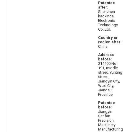
Patentee
after
:
Shenzhen
haoxinda
Electronic
Technology
Co.,Ltd.
Country or
region after
:
China
Address
before
:
214400 No.
191, middle
street, Yunting
street,
Jiangyin City,
Wuxi City,
Jiangsu
Province
Patentee
before
:
Jiangyin
Sanfan
Precision
Machinery
Manufacturing