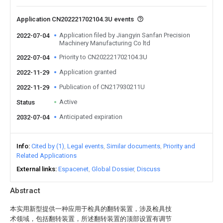
Application CN202221702104.3U events
Application filed by Jiangyin Sanfan Precision
2022-07-04
Machinery Manufacturing Co ltd
Priority to CN202221702104.3U
2022-07-04
Application granted
2022-11-29
Publication of CN217930211U
2022-11-29
Active
Status
Anticipated expiration
2032-07-04
Info
Cited by (1)
Legal events
Similar documents
Priority and
Related Applications
External links
Espacenet
Global Dossier
Discuss
Abstract
本实用新型提供一种应用于检具的翻转装置，涉及检具技
术领域，包括翻转装置，所述翻转装置的顶部设置有调节