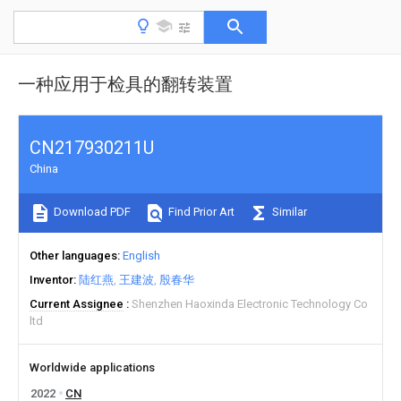
一种应用于检具的翻转装置
CN217930211U
China
Download PDF
Find Prior Art
Similar
Other languages
English
Inventor
陆红燕
王建波
殷春华
Current Assignee
Shenzhen Haoxinda Electronic Technology Co
ltd
Worldwide applications
2022
CN