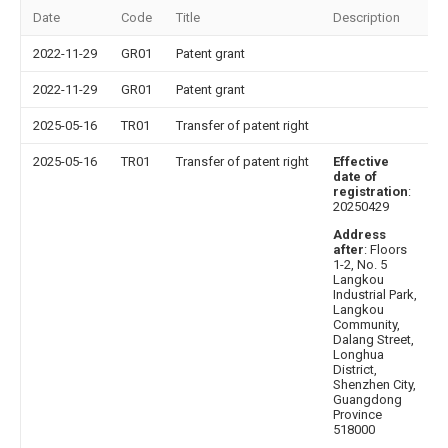
Date
Code
Title
Description
2022-11-29
GR01
Patent grant
2022-11-29
GR01
Patent grant
2025-05-16
TR01
Transfer of patent right
2025-05-16
TR01
Transfer of patent right
Effective
date of
registration
:
20250429
Address
after
: Floors
1-2, No. 5
Langkou
Industrial Park,
Langkou
Community,
Dalang Street,
Longhua
District,
Shenzhen City,
Guangdong
Province
518000