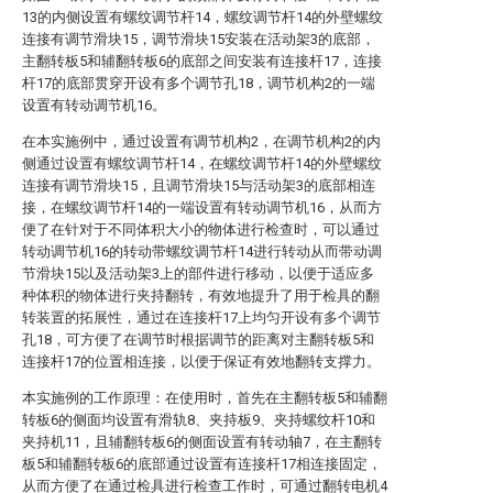
13的内侧设置有螺纹调节杆14，螺纹调节杆14的外壁螺纹
连接有调节滑块15，调节滑块15安装在活动架3的底部，
主翻转板5和辅翻转板6的底部之间安装有连接杆17，连接
杆17的底部贯穿开设有多个调节孔18，调节机构2的一端
设置有转动调节机16。
在本实施例中，通过设置有调节机构2，在调节机构2的内
侧通过设置有螺纹调节杆14，在螺纹调节杆14的外壁螺纹
连接有调节滑块15，且调节滑块15与活动架3的底部相连
接，在螺纹调节杆14的一端设置有转动调节机16，从而方
便了在针对于不同体积大小的物体进行检查时，可以通过
转动调节机16的转动带螺纹调节杆14进行转动从而带动调
节滑块15以及活动架3上的部件进行移动，以便于适应多
种体积的物体进行夹持翻转，有效地提升了用于检具的翻
转装置的拓展性，通过在连接杆17上均匀开设有多个调节
孔18，可方便了在调节时根据调节的距离对主翻转板5和
连接杆17的位置相连接，以便于保证有效地翻转支撑力。
本实施例的工作原理：在使用时，首先在主翻转板5和辅翻
转板6的侧面均设置有滑轨8、夹持板9、夹持螺纹杆10和
夹持机11，且辅翻转板6的侧面设置有转动轴7，在主翻转
板5和辅翻转板6的底部通过设置有连接杆17相连接固定，
从而方便了在通过检具进行检查工作时，可通过翻转电机4