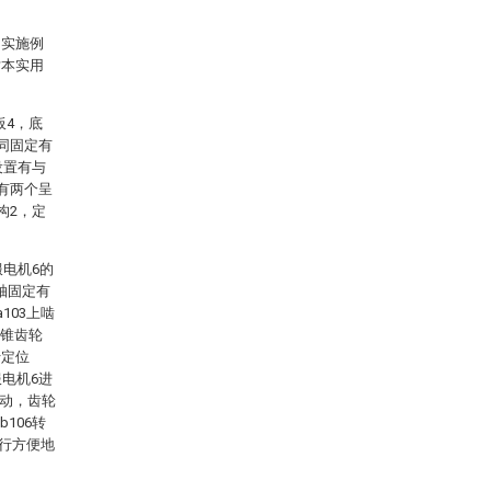
。实施例
对本实用
板4，底
同固定有
设置有与
有两个呈
构2，定
服电机6的
同轴固定有
103上啮
离锥齿轮
行定位
电机6进
转动，齿轮
b106转
进行方便地