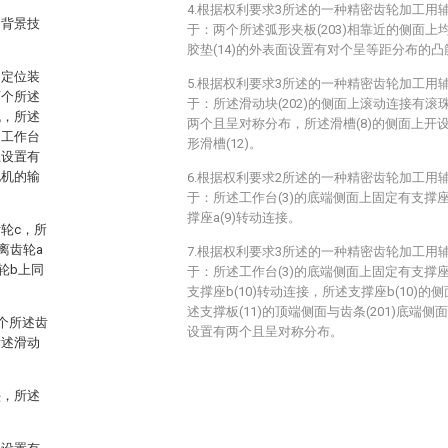
4.根据权利要求3所述的一种精密齿轮加工用
述背景技
于：两个所述弧形夹板(203)相靠近的侧面上均
胶垫(14)的外表面设置有对个呈等距分布的凸筋
助定位装
5.根据权利要求3所述的一种精密齿轮加工用
两个所述
于：所述滑动块(202)的侧面上滚动连接有滚珠(
机，所述
两个且呈对称分布，所述滑槽(8)的侧面上开设
述工作台
形滑槽(12)。
上设置有
电机的输
6.根据权利要求2所述的一种精密齿轮加工用
于：所述工作台(3)的底端侧面上固定有支撑座a(
撑座a(9)转动连接。
轮c，所
离齿轮a
7.根据权利要求3所述的一种精密齿轮加工用
轮b上同
于：所述工作台(3)的底端侧面上固定有支撑座b(
支撑座b(10)转动连接，所述支撑座b(10)的
述支撑板(11)的顶端侧面与齿条(201)底端侧
个所述齿
设置有两个且呈对称分布。
所述滑动
垫，所述