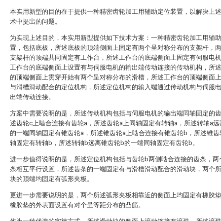
本实用新型的目的在于提供一种精密齿轮加工用辅助定位装置，以解决上
术中提出的问题。
为实现上述目的，本实用新型提供如下技术方案：一种精密齿轮加工用辅
置，包括底板，所述底板的顶端侧面上固定有两个呈对称分布的支架杆，
支架杆的顶端共同固定有工作台，所述工作台的底端侧面上固定有伺服电
工作台的底端侧面上设置有与伺服电机的输出端传动连接的传动机构，所
的顶端侧面上贯穿开始有两个呈对称分布的滑槽，所述工作台的顶端侧面
与滑槽滑动配合的定位机构，所述定位机构的输入端通过传动机构与伺服
出端传动连接。
方案中需要说明的是，所述传动机构包括与伺服电机的输出端同轴固定的齿
述齿轮c上啮合连接有齿轮a，所述齿轮a上同轴固定有转轴a，所述转轴a远
的一端同轴固定有锥齿轮a，所述锥齿轮a上啮合连接有锥齿轮b，所述锥齿
轴固定有转轴b，所述转轴b远离锥齿轮b的一端同轴固定有齿轮b。
进一步值得说明的是，所述定位机构包括与齿轮b两侧啮合连接的齿条，两
条相互平行设置，所述齿条的一端固定有与滑槽滑动配合的滑动块，两个
块的顶端均固定有弧形夹板。
更进一步需要说明的是，两个所述弧形夹板相靠近的侧面上均固定有橡胶
橡胶垫的外表面设置有对个呈等距分布的凸筋。