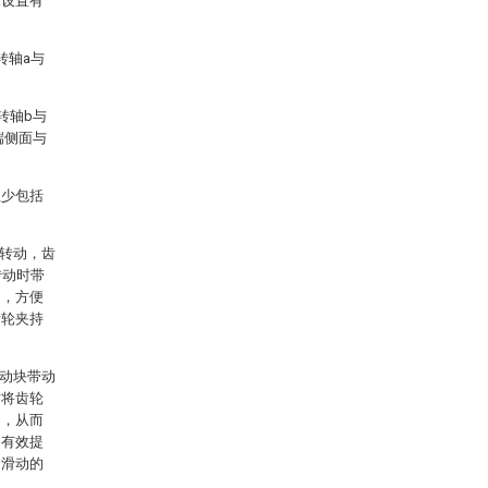
珠设置有
。
转轴a与
转轴b与
端侧面与
至少包括
a转动，齿
转动时带
出，方便
齿轮夹持
滑动块带动
时将齿轮
动，从而
，有效提
内滑动的