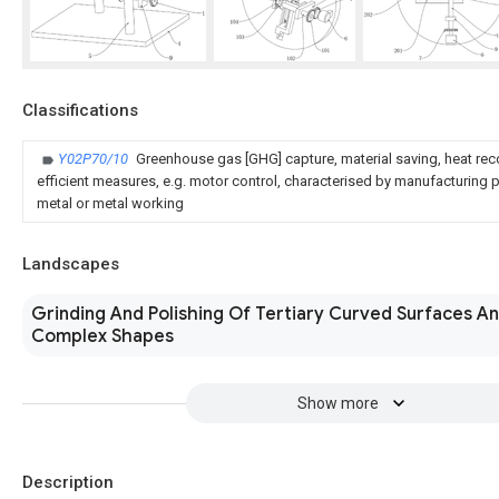
Classifications
Y02P70/10
Greenhouse gas [GHG] capture, material saving, heat rec
efficient measures, e.g. motor control, characterised by manufacturing pr
metal or metal working
Landscapes
Grinding And Polishing Of Tertiary Curved Surfaces A
Complex Shapes
Show more
Description