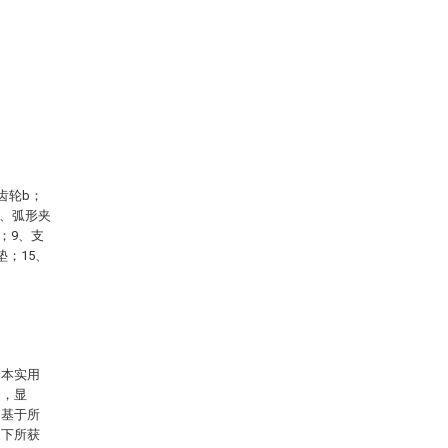
锥齿轮b；
3、弧形夹
；9、支
垫；15、
合本实用
述，显
，基于所
提下所获