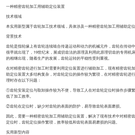
一种精密齿轮加工用辅助定位装置
技术领域
本实用新型属于齿轮加工技术领域，具体涉及一种精密齿轮加工用辅助定
背景技术
齿轮是指轮缘上有齿轮连续啮合传递运动和动力的机械元件，齿轮在传动
很早就出现了，19世纪末，展成切齿法的原理及利用此原理切齿的专用机
的相继出现，随着生产的发展，齿轮运转的平稳性受到重视。
在对精密齿轮进行加工时需要利用定位装置进行辅助加工，现有精密齿轮
助定位装置大多结构复杂，对齿轮定位的操作较为繁琐，在对精密齿轮进
理时存在以下问题：
①齿轮安装定位与取卸操作较为不便，导致工人在对齿轮定位时操作步骤
低了加工效率。
②齿轮在定位时，缺少对齿轮的表面的防护，易导致齿轮表面磨损。
因此，需要一种精密齿轮加工用辅助定位装置，解决了现有技术中对精密
定位时，齿轮定位操作繁琐，效率较低和齿轮表面易磨损的问题。
实用新型内容