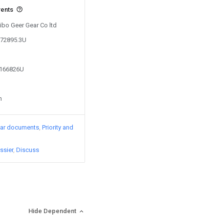
vents
Zibo Geer Gear Co ltd
172895.3U
7166826U
n
lar documents
Priority and
ssier
Discuss
Hide Dependent