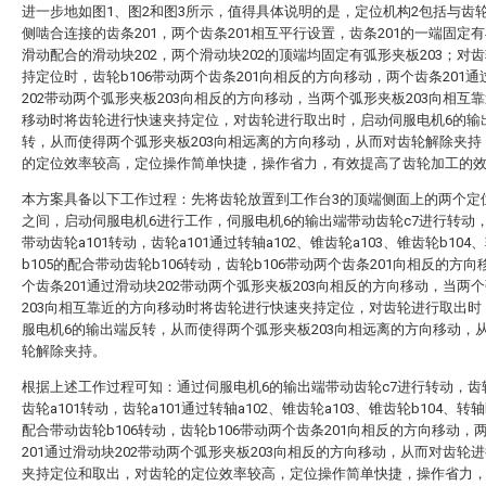
进一步地如图1、图2和图3所示，值得具体说明的是，定位机构2包括与齿轮b
侧啮合连接的齿条201，两个齿条201相互平行设置，齿条201的一端固定有
滑动配合的滑动块202，两个滑动块202的顶端均固定有弧形夹板203；对
持定位时，齿轮b106带动两个齿条201向相反的方向移动，两个齿条201通
202带动两个弧形夹板203向相反的方向移动，当两个弧形夹板203向相互
移动时将齿轮进行快速夹持定位，对齿轮进行取出时，启动伺服电机6的输
转，从而使得两个弧形夹板203向相远离的方向移动，从而对齿轮解除夹持
的定位效率较高，定位操作简单快捷，操作省力，有效提高了齿轮加工的
本方案具备以下工作过程：先将齿轮放置到工作台3的顶端侧面上的两个定
之间，启动伺服电机6进行工作，伺服电机6的输出端带动齿轮c7进行转动，
带动齿轮a101转动，齿轮a101通过转轴a102、锥齿轮a103、锥齿轮b104
b105的配合带动齿轮b106转动，齿轮b106带动两个齿条201向相反的方
个齿条201通过滑动块202带动两个弧形夹板203向相反的方向移动，当两
203向相互靠近的方向移动时将齿轮进行快速夹持定位，对齿轮进行取出时
服电机6的输出端反转，从而使得两个弧形夹板203向相远离的方向移动，
轮解除夹持。
根据上述工作过程可知：通过伺服电机6的输出端带动齿轮c7进行转动，齿
齿轮a101转动，齿轮a101通过转轴a102、锥齿轮a103、锥齿轮b104、转轴
配合带动齿轮b106转动，齿轮b106带动两个齿条201向相反的方向移动，
201通过滑动块202带动两个弧形夹板203向相反的方向移动，从而对齿轮
夹持定位和取出，对齿轮的定位效率较高，定位操作简单快捷，操作省力