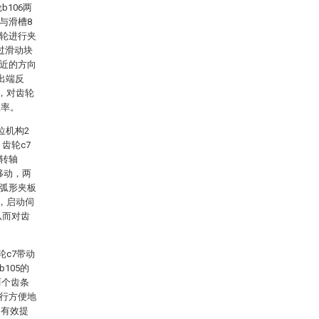
106两
与滑槽8
齿轮进行夹
过滑动块
靠近的方向
出端反
，对齿轮
效率。
位机构2
齿轮c7
、转轴
向移动，两
个弧形夹板
，启动伺
从而对齿
轮c7带动
b105的
两个齿条
进行方便地
，有效提