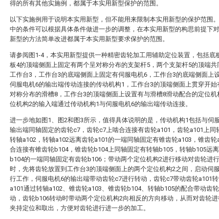
得的所有其他实施例，都属于本实用新型保护的范围。
以下实施例用于说明本实用新型，但不能用来限制本实用新型的保护范围
中的条件可以根据具体条件做进一步的调整，在本实用新型的构思前提下
新型的方法简单改进都属于本实用新型要求保护的范围。
请参阅图1-4，本实用新型提供一种精密齿轮加工用辅助定位装置，包括底
板4的顶端侧面上固定有两个呈对称分布的支架杆5，两个支架杆5的顶端共
工作台3，工作台3的底端侧面上固定有伺服电机6，工作台3的底端侧面上
伺服电机6的输出端传动连接的传动机构1，工作台3的顶端侧面上贯穿开始
对称分布的滑槽8，工作台3的顶端侧面上设置有与滑槽8滑动配合的定位机
位机构2的输入端通过传动机构1与伺服电机6的输出端传动连接。
进一步地如图1、图2和图3所示，值得具体说明的是，传动机构1包括与伺
输出端同轴固定的齿轮c7，齿轮c7上啮合连接有齿轮a101，齿轮a101上
转轴a102，转轴a102远离齿轮a101的一端同轴固定有锥齿轮a103，锥齿轮a
合连接有锥齿轮b104，锥齿轮b104上同轴固定有转轴b105，转轴b105远
b104的一端同轴固定有齿轮b106；带动两个定位机构2进行移动对齿轮进
时，先将齿轮放置到工作台3的顶端侧面上的两个定位机构2之间，启动伺服
行工作，伺服电机6的输出端带动齿轮c7进行转动，齿轮c7带动齿轮a101
a101通过转轴a102、锥齿轮a103、锥齿轮b104、转轴b105的配合带动齿轮
动，齿轮b106转动时带动两个定位机构2向相反的方向移动，从而对齿轮
夹持定位和取出，方便对齿轮进行进一步的加工。