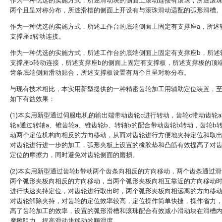
作为一种优选的实施方式，所述滑动块的侧面上滚动连接有滚珠，所述滚
两个且呈对称分布，所述滑槽的侧面上开设有与滚珠滑动适配的弧形滑槽
作为一种优选的实施方式，所述工作台的底端侧面上固定有支撑座a，所述
支撑座a转动连接。
作为一种优选的实施方式，所述工作台的底端侧面上固定有支撑座b，所述
支撑座b转动连接，所述支撑座b的侧面上固定有支撑板，所述支撑板的顶
齿条底端侧面滑动贴合，所述支撑板设置有两个且呈对称分布。
与现有技术相比，本实用新型提供的一种精密齿轮加工用辅助定位装置，
如下有益效果：
(1)本实用新型通过伺服电机的输出端带动齿轮c进行转动，齿轮c带动齿轮
轮a通过转轴a、锥齿轮a、锥齿轮b、转轴b的配合带动齿轮b转动，齿轮b
动两个定位机构向相反的方向移动，从而对齿轮进行方便地夹持定位和取
对齿轮进行进一步的加工，弧形夹板上设置的橡胶垫和凸筋有效提高了对
定位的摩擦力，同时避免对齿轮侧面的磨损。
(2)本实用新型通过齿轮b带动两个齿条向相反的方向移动，两个齿条通过
两个弧形夹板向相反的方向移动，当两个弧形夹板向相互靠近的方向移动
进行快速夹持定位，对齿轮进行取出时，两个弧形夹板向相远离的方向移
对齿轮解除夹持，对齿轮的定位效率较高，定位操作简单快捷，操作省力
高了齿轮加工的效率，设置的弧形滑槽和滚珠配合有效减小滑动块在滑槽
摩擦阻力，提高滑动块移动的顺滑度。