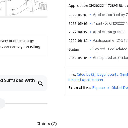
Application CN202221172895.3U e
Application filed by 
2022-05-16
Priority to CN202221
2022-05-16
Application granted
2022-08-12
Publication of CN21
overy or other energy
2022-08-12
ocesses, e.g. for rolling
Expired - Fee Related
Status
Anticipated expiratio
2032-05-16
Info
Cited by (2)
Legal events
Simi
nd Surfaces With
Related Applications
External links
Espacenet
Global Do
Claims
(7)