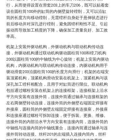
行，从而使得设置在滑套203上的车刀206，既可以贴着套
设在圆柱筒100外的缸筒的内侧壁旋转镗削，又可以沿缸
筒的长度方向移动镗削，无需镗杆自身处于悬伸状态进行
前后移动并对深孔进行镗削，避免因镗杆刚性不足、引起
振动而导致加工精度的下降，确保加工质量良好、加工效
率高。
机架上安装外驱动机构，外驱动机构与联动机构传动连
接，外驱动机构通过联动机构驱动圆柱筒100和镗刀机构
200以圆柱筒100的中轴线为中心旋转；机架上安装内驱动
机构，内驱动机构与联动机构传动连接，内驱动机构用于
驱动滑套203沿圆柱筒100的长度方向滑行；机架的右端安
装顶紧机构，顶紧机构滑动安装在机架上，顶紧机构与该
深孔加工镗杆相配合，且用于对缸筒进行限位。联动机构
包括通过螺栓安装在机架上的连接框架，连接框架上沿水
平方向安装有连接外筒，连接外筒通过轴承与连接框架的
左右两侧壁转动连接，连接外筒的外侧壁右端固定焊接有
外接座，圆柱筒的外侧壁左端固定焊接有连接座，外接座
和连接座通过螺栓可拆卸连接，便于拆装、更换、维修。
连接外筒的内部沿水平方向安装有连接内筒，连接外筒的
中轴线与连接内筒的中轴线重合，连接内筒通过轴承与连
接外筒转动连接。丝杆201的左端插入连接内筒内，丝杆