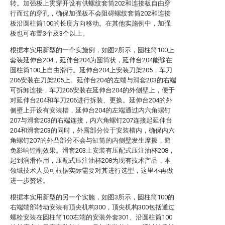
转。加强板上贯穿开设有供螺纹套筒202和连接板自由穿
行而过的穿孔，确保加强板不会阻碍螺纹套筒202和连接
板沿圆柱筒100的长度方向移动。在其他实施例中，加强
板也可布置3个及3个以上。
根据本实用新型的一个实施例，如图2所示，圆柱筒100上
套装延伸台204，延伸台204为圆筒状，延伸台204能够在
圆柱筒100上自由滑行。延伸台204上安装刀架205，车刀
206安装在刀架205上。延伸台204的左端与滑套203的右端
可拆卸连接，车刀206安装在延伸台204的外侧壁上，便于
对延伸台204和车刀206进行拆装、更换。延伸台204的外
侧壁上开设有安装槽，延伸台204的左端通过内六角螺钉
207与滑套203的右端连接，内六角螺钉207连接起延伸台
204和滑套203的同时，外露部分位于安装槽内，确保内六
角螺钉207的外凸部分不会与缸筒的内侧壁发生摩擦，避
免影响镗削效果。滑套203上安装有压配式压注油杯208，
起到润滑作用，压配式压注油杯208为现有技术产品，本
领域技术人员可根据实际需要对其进行选型，这里不再做
进一步赘述。
根据本实用新型的另一个实施，如图3所示，圆柱筒100的
右端端部转动安装有顶尖机构300，顶尖机构300包括通过
螺栓安装在圆柱筒100右端的安装外套301、沿圆柱筒100