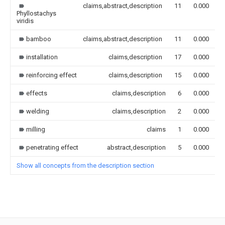
claims,abstract,description
11
0.000
Phyllostachys
viridis
bamboo
claims,abstract,description
11
0.000
installation
claims,description
17
0.000
reinforcing effect
claims,description
15
0.000
effects
claims,description
6
0.000
welding
claims,description
2
0.000
milling
claims
1
0.000
penetrating effect
abstract,description
5
0.000
Show all concepts from the description section