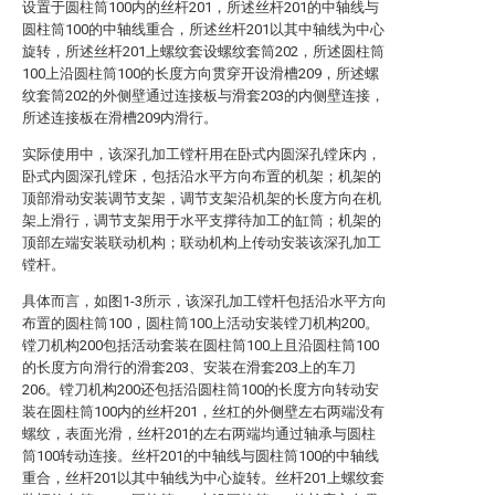
设置于圆柱筒100内的丝杆201，所述丝杆201的中轴线与
圆柱筒100的中轴线重合，所述丝杆201以其中轴线为中心
旋转，所述丝杆201上螺纹套设螺纹套筒202，所述圆柱筒
100上沿圆柱筒100的长度方向贯穿开设滑槽209，所述螺
纹套筒202的外侧壁通过连接板与滑套203的内侧壁连接，
所述连接板在滑槽209内滑行。
实际使用中，该深孔加工镗杆用在卧式内圆深孔镗床内，
卧式内圆深孔镗床，包括沿水平方向布置的机架；机架的
顶部滑动安装调节支架，调节支架沿机架的长度方向在机
架上滑行，调节支架用于水平支撑待加工的缸筒；机架的
顶部左端安装联动机构；联动机构上传动安装该深孔加工
镗杆。
具体而言，如图1-3所示，该深孔加工镗杆包括沿水平方向
布置的圆柱筒100，圆柱筒100上活动安装镗刀机构200。
镗刀机构200包括活动套装在圆柱筒100上且沿圆柱筒100
的长度方向滑行的滑套203、安装在滑套203上的车刀
206。镗刀机构200还包括沿圆柱筒100的长度方向转动安
装在圆柱筒100内的丝杆201，丝杠的外侧壁左右两端没有
螺纹，表面光滑，丝杆201的左右两端均通过轴承与圆柱
筒100转动连接。丝杆201的中轴线与圆柱筒100的中轴线
重合，丝杆201以其中轴线为中心旋转。丝杆201上螺纹套