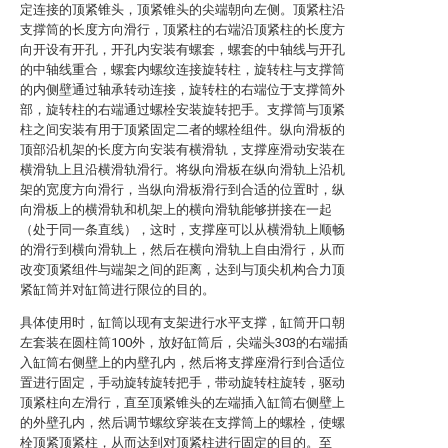
定连接的顶紧锥头，顶紧锥头的尖端朝向左侧。顶紧柱沿
支撑筒的长度方向滑行，顶紧柱的右端沿顶紧柱的长度方
向开设有开孔，开孔内安装有螺套，螺套的中轴线与开孔
的中轴线重合，螺套内螺纹连接旋转柱，旋转柱与支撑筒
的内侧壁通过轴承转动连接，旋转柱的右端位于支撑筒外
部，旋转柱的右端通过螺栓安装旋转把手。支撑筒与顶紧
柱之间安装有用于顶紧固定二者的螺栓组件。纵向滑板的
顶部沿机架的长度方向安装有横滑轨，支撑座滑动安装在
横滑轨上且沿横滑轨滑行。将纵向滑板在纵向滑轨上沿机
架的宽度方向滑行，当纵向滑板滑行到合适的位置时，纵
向滑板上的横滑轨和机架上的横向滑轨能够拼接在一起
（处于同一条直线），这时，支撑座可以从横滑轨上顺畅
的滑行到横向滑轨上，然后在横向滑轨上自由滑行，从而
改变顶紧组件与端架之间的距离，达到与顶尖机构合力顶
紧缸筒并对缸筒进行限位的目的。
具体使用时，缸筒以现有支架进行水平支撑，缸筒开口朝
左套装在圆柱筒100外，放好缸筒后，尖端头303的右端插
入缸筒右侧壁上的内壁孔内，然后将支撑座滑行到合适位
置进行固定，手动旋转旋转把手，带动旋转柱旋转，驱动
顶紧柱向左滑行，直至顶紧锥头的左端插入缸筒右侧壁上
的外壁孔内，然后调节螺纹穿装在支撑筒上的螺栓，使螺
栓顶紧顶紧柱，从而达到对顶紧柱进行固定的目的。至