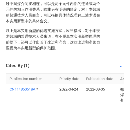
过中间媒介间接相连，可以是两个元件内部的连通或两个
元件的相互作用关系，除非另有明确的限定，对于本领域
的普通技术人员而言，可以根据具体情况理解上述术语在
本实用新型中的具体含义。
以上是本实用新型的优选实施方式，应当指出，对于本技
术领域的普通技术人员来说，在不脱离本实用新型原理的
前提下，还可以作出若干改进和润饰，这些改进和润饰也
应视为本实用新型的保护范围。
Cited By (1)
Publication number
Priority date
Publication date
Assi
CN114850518A
*
2022-04-24
2022-08-05
郑州
焊割
有限