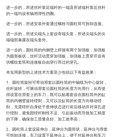
进一步的，所述丝杆靠近端杆的一端及所述端杆靠近丝杆
的一端均设有轴用弹性挡圈。
进一步的，所述安装外套通过螺栓与圆柱筒可拆卸连接。
进一步的，所述尖端头上套设有端头套，所述尖端头的尖
端端部暴露在端头套外。
进一步的，圆柱筒的内侧壁上焊接有两个加强板，加强板
为圆形板状，丝杆活动贯穿加强板，加强板上贯穿开设有
供螺纹套筒和连接板自由穿行而过的穿孔。
本实用新型的上述技术方案至少包括以下有益效果：
1、圆柱筒旋转可带动滑套以圆柱筒的中轴线为中心旋转，
丝杆旋转，可驱动滑套沿圆柱筒的长度方向滑行，从而使
得设置在滑套上的车刀，既可以贴着套设在圆柱筒外的缸
筒的内侧壁旋转镗削，又可以沿缸筒的长度方向移动镗
削，无需镗杆自身处于悬伸状态进行前后移动并对深孔进
行镗削，避免因镗杆刚性不足、引起振动而导致加工精度
的下降，确保加工质量良好、加工效率高；
2、圆柱筒上套设延伸台，延伸台为圆筒状，延伸台与滑套
可拆卸连接，车刀设置于延伸台上，便于对延伸台和车刀