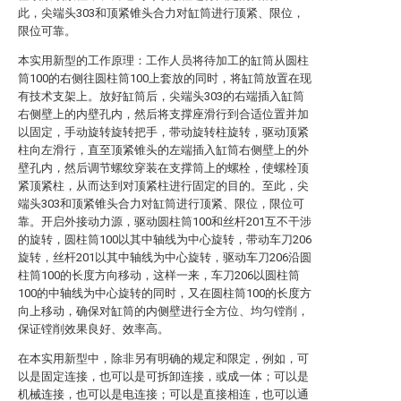
此，尖端头303和顶紧锥头合力对缸筒进行顶紧、限位，
限位可靠。
本实用新型的工作原理：工作人员将待加工的缸筒从圆柱
筒100的右侧往圆柱筒100上套放的同时，将缸筒放置在现
有技术支架上。放好缸筒后，尖端头303的右端插入缸筒
右侧壁上的内壁孔内，然后将支撑座滑行到合适位置并加
以固定，手动旋转旋转把手，带动旋转柱旋转，驱动顶紧
柱向左滑行，直至顶紧锥头的左端插入缸筒右侧壁上的外
壁孔内，然后调节螺纹穿装在支撑筒上的螺栓，使螺栓顶
紧顶紧柱，从而达到对顶紧柱进行固定的目的。至此，尖
端头303和顶紧锥头合力对缸筒进行顶紧、限位，限位可
靠。开启外接动力源，驱动圆柱筒100和丝杆201互不干涉
的旋转，圆柱筒100以其中轴线为中心旋转，带动车刀206
旋转，丝杆201以其中轴线为中心旋转，驱动车刀206沿圆
柱筒100的长度方向移动，这样一来，车刀206以圆柱筒
100的中轴线为中心旋转的同时，又在圆柱筒100的长度方
向上移动，确保对缸筒的内侧壁进行全方位、均匀镗削，
保证镗削效果良好、效率高。
在本实用新型中，除非另有明确的规定和限定，例如，可
以是固定连接，也可以是可拆卸连接，或成一体；可以是
机械连接，也可以是电连接；可以是直接相连，也可以通