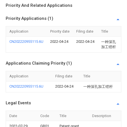
Priority And Related Applications
Priority Applications (1)
Application
Priority date
Filing date
Title
CN202220955115.6U
2022-04-24
2022-04-24
一种深孔
加工镗杆
Applications Claiming Priority (1)
Application
Filing date
Title
CN202220955115.6U
2022-04-24
一种深孔加工镗杆
Legal Events
Date
Code
Title
Description
2022-07-29
GR01
Patent grant