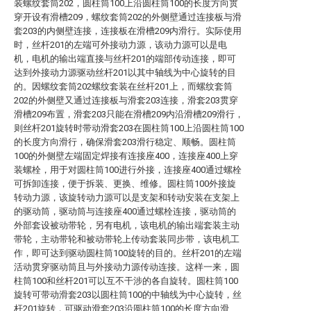
装螺纹套筒202，圆柱筒100上沿圆柱筒100的长度方向贯
穿开设有滑槽209，螺纹套筒202的外侧壁通过连接板与滑
套203的内侧壁连接，连接板在滑槽209内滑行。实际使用
时，丝杆201的左端可外接动力源，该动力源可以是电
机，电机的输出端直接与丝杆201的端部传动连接，即可
达到外接动力源驱动丝杆201以其中轴线为中心旋转的目
的。因螺纹套筒202螺纹套装在丝杆201上，而螺纹套筒
202的外侧壁又通过连接板与滑套203连接，滑套203贯穿
滑槽209布置，滑套203只能在滑槽209内沿滑槽209滑行，
则丝杆201旋转时带动滑套203在圆柱筒100上沿圆柱筒100
的长度方向滑行，确保滑套203滑行稳定、顺畅。圆柱筒
100的外侧壁左端固定焊接有连接座400，连接座400上穿
装螺栓，用于对圆柱筒100进行外接，连接座400通过螺栓
可拆卸连接，便于拆装、更换、维修。圆柱筒100外接旋
转动力源，该旋转动力源可以是支架和转动安装在支架上
的驱动筒，驱动筒与连接座400通过螺栓连接，驱动筒的
外部套设被动带轮，另有电机，该电机的输出端套装主动
带轮，主动带轮和被动带轮上传动套装同步带，该电机工
作，即可达到驱动圆柱筒100旋转的目的。丝杆201的左端
活动贯穿驱动筒且与外接动力源传动连接。这样一来，圆
柱筒100和丝杆201可以互不干涉的各自旋转。圆柱筒100
旋转可带动滑套203以圆柱筒100的中轴线为中心旋转，丝
杆201旋转，可驱动滑套203沿圆柱筒100的长度方向滑