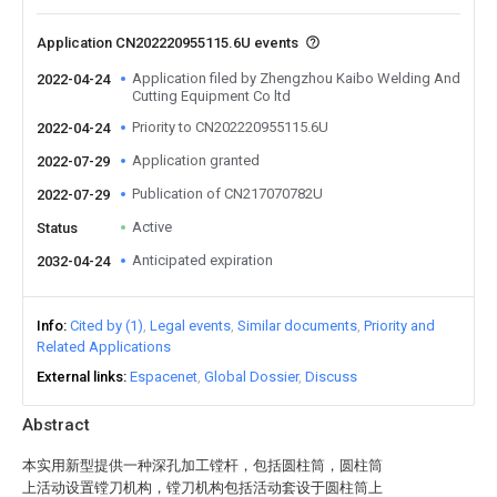
Application CN202220955115.6U events
Application filed by Zhengzhou Kaibo Welding And
2022-04-24
Cutting Equipment Co ltd
Priority to CN202220955115.6U
2022-04-24
Application granted
2022-07-29
Publication of CN217070782U
2022-07-29
Active
Status
Anticipated expiration
2032-04-24
Info
Cited by (1)
Legal events
Similar documents
Priority and
Related Applications
External links
Espacenet
Global Dossier
Discuss
Abstract
本实用新型提供一种深孔加工镗杆，包括圆柱筒，圆柱筒
上活动设置镗刀机构，镗刀机构包括活动套设于圆柱筒上