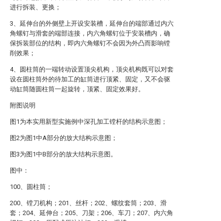
进行拆装、更换；
3、延伸台的外侧壁上开设安装槽，延伸台的端部通过内六
角螺钉与滑套的端部连接，内六角螺钉位于安装槽内，确
保拆装部位的结构，即内六角螺钉不会因为外凸而影响镗
削效果；
4、圆柱筒的一端转动设置顶尖机构，顶尖机构既可以对套
设在圆柱筒外的待加工的缸筒进行顶紧、固定，又不会驱
动缸筒随圆柱筒一起旋转，顶紧、固定效果好。
附图说明
图1为本实用新型实施例中深孔加工镗杆的结构示意图；
图2为图1中A部分的放大结构示意图；
图3为图1中B部分的放大结构示意图。
图中：
100、圆柱筒；
200、镗刀机构；201、丝杆；202、螺纹套筒；203、滑
套；204、延伸台；205、刀架；206、车刀；207、内六角