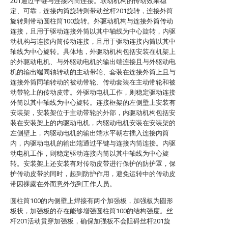
201通过平键与连接内筒连接。联动机构的传动效果稳
定、可靠，连接内筒旋转则带动丝杆201旋转，连接外筒
旋转则带动圆柱筒100旋转。外驱动机构与连接外筒传动
连接，且用于驱动连接外筒以其中轴线为中心旋转，内驱
动机构与连接内筒传动连接，且用于驱动连接内筒以其中
轴线为中心旋转。具体地，外驱动机构包括安装在机架上
的外驱动电机、与外驱动电机的输出端连接且与外驱动电
机的输出端同轴转动的主动带轮、套装在连接外筒上且与
连接外筒同轴转动的被动带轮、传动套装在主动带轮和被
动带轮上的传动皮带。外驱动电机工作，则稳定驱动连接
外筒以其中轴线为中心旋转。连接框架的左侧壁上安装有
安装架，安装架位于主动带轮的外部，内驱动机构包括安
装在安装架上的内驱动电机，内驱动电机安装在安装架的
左侧壁上，内驱动电机的输出端水平朝右插入连接内筒
内，内驱动电机的输出端通过平键与连接内筒连接。内驱
动电机工作，则稳定驱动连接内筒以其中轴线为中心旋
转。安装架上还安装有对传动皮带进行保护的防护罩，保
护传动皮带的同时，起到防护作用，避免运转中的传动皮
带因裸露在外而意外伤到工作人员。
圆柱筒100的内侧壁上焊接有两个加强板，加强板为圆形
板状，加强板的存在能够增强圆柱筒100的结构强度。丝
杆201活动贯穿加强板，确保加强板不会阻碍丝杆201旋