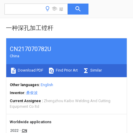
一种深孔加工镗杆
CN217070782U
China
Download PDF
Find Prior Art
Similar
Other languages
English
Inventor
桑俊波
Current Assignee
Zhengzhou Kaibo Welding And Cutting
Equipment Co ltd
Worldwide applications
2022
CN