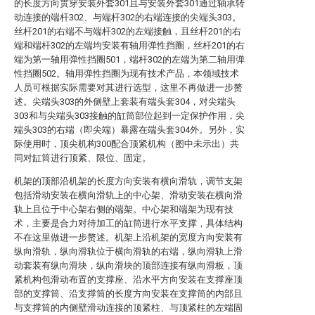
的长度方向贯穿安装外套301且与安装外套301通过轴承转
动连接的端杆302、与端杆302的右端连接的尖端头303。
丝杆201的右端不与端杆302的左端接触，且丝杆201的右
端和端杆302的左端均安装有轴用弹性挡圈，丝杆201的右
端为第一轴用弹性挡圈501，端杆302的左端为第二轴用弹
性挡圈502。轴用弹性挡圈为现有技术产品，本领域技术
人员可根据实际需要对其进行选型，这里不再做进一步赘
述。尖端头303的外侧壁上套装有端头套304，对尖端头
303和与尖端头303接触的缸筒部位起到一定保护作用，尖
端头303的右端（即尖端）暴露在端头套304外。另外，实
际使用时，顶尖机构300配合顶紧机构（图中未示出）共
同对缸筒进行顶紧、限位、固定。
机架的顶部沿机架的长度方向安装有横向滑轨，调节支架
包括滑动安装在横向滑轨上的中心架、滑动安装在横向滑
轨上且位于中心架右侧的端架。中心架和端架为现有技
术，主要是合力对待加工的缸筒进行水平支撑，具体结构
不在这里做进一步赘述。机架上沿机架的宽度方向安装有
纵向滑轨，纵向滑轨位于横向滑轨的右端，纵向滑轨上滑
动套装有纵向滑块，纵向滑块的顶部连接有纵向滑板，顶
紧机构包滑动布置的支撑座、沿水平方向安装在支撑座顶
部的支撑筒、沿支撑筒的长度方向安装在支撑筒的内部且
与支撑筒的内侧壁滑动连接的顶紧柱、与顶紧柱的左端固