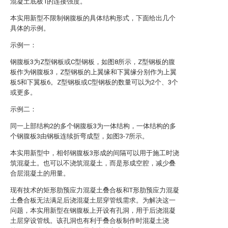
混凝土底板1的连接强度。
本实用新型不限制钢腹板的具体结构形式，下面给出几个
具体的示例。
示例一：
钢腹板3为Z型钢板或C型钢板，如图8所示，Z型钢板的腹
板作为钢腹板3，Z型钢板的上翼缘和下翼缘分别作为上翼
板5和下翼板6。Z型钢板或C型钢板的数量可以为2个、3个
或更多。
示例二：
同一上部结构2的多个钢腹板3为一体结构，一体结构的多
个钢腹板3由钢板连续折弯成型，如图3-7所示。
本实用新型中，相邻钢腹板3形成的间隔可以用于施工时浇
筑混凝土。也可以不浇筑混凝土，而是形成空腔，减少叠
合层混凝土的用量。
现有技术的矩形肋预应力混凝土叠合板和T形肋预应力混凝
土叠合板无法满足后浇混凝土层穿管线需求。为解决这一
问题，本实用新型在钢腹板上开设有孔洞，用于后浇混凝
土层穿设管线。该孔洞也有利于叠合板制作时混凝土浇