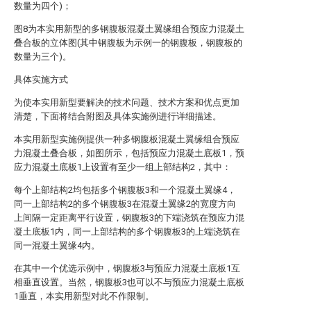
数量为四个)；
图8为本实用新型的多钢腹板混凝土翼缘组合预应力混凝土
叠合板的立体图(其中钢腹板为示例一的钢腹板，钢腹板的
数量为三个)。
具体实施方式
为使本实用新型要解决的技术问题、技术方案和优点更加
清楚，下面将结合附图及具体实施例进行详细描述。
本实用新型实施例提供一种多钢腹板混凝土翼缘组合预应
力混凝土叠合板，如图所示，包括预应力混凝土底板1，预
应力混凝土底板1上设置有至少一组上部结构2，其中：
每个上部结构2均包括多个钢腹板3和一个混凝土翼缘4，
同一上部结构2的多个钢腹板3在混凝土翼缘2的宽度方向
上间隔一定距离平行设置，钢腹板3的下端浇筑在预应力混
凝土底板1内，同一上部结构的多个钢腹板3的上端浇筑在
同一混凝土翼缘4内。
在其中一个优选示例中，钢腹板3与预应力混凝土底板1互
相垂直设置。当然，钢腹板3也可以不与预应力混凝土底板
1垂直，本实用新型对此不作限制。