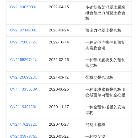
CN216305080U
2022-04-15
多钢筋桁架混凝土翼缘
组合预应力混凝土叠合
板
CN218714208U
2023-03-24
预应力混凝土叠合板
CN217580712U
2022-10-14
一种定位连接件和预制
抗震叠合墙
CN215829741U
2022-02-15
一种带搁置挑头的预制
密肋板
CN212689323U
2021-03-12
带横肋叠合墙板
CN111335530A
2020-06-26
一种集块建筑叠合板用
变截面单向预制空心板
CN211949120U
2020-11-17
一种全预制楼板的安装
结构
CN211762332U
2020-10-27
混凝土箱模
CN210597875U
2020-05-22
一种交叉梁