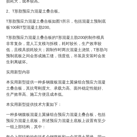
损耗大，成本较高。
2、T形肋预应力混凝土叠合板。
T形肋预应力混凝土叠合板如图1所示，包括混凝土预制底
板100和T型混凝土肋200。
T形肋预应力混凝土叠合板的T形混凝土肋200的制作模具
非常复杂，需人工支模与拆模，耗时较长，生产效率较
低，且模具损耗较大；因制作时两次混凝土浇筑，T形肋与
预制底板之间会形成施工缝，强度低，吊装及安装时会发
生剥离破坏。
实用新型内容
本实用新型提供一种多钢腹板混凝土翼缘组合预应力混凝
土叠合板，其抗弯刚度大、承载力高、面外稳定性能好、
生产效率高、施工方便且成本低。
本实用新型提供技术方案如下：
一种多钢腹板混凝土翼缘组合预应力混凝土叠合板，包括
预应力混凝土底板，所述预应力混凝土底板上设置有至少
一组上部结构，其中：
每个上部结构均包括多个钢腹板和一个混凝土翼缘，同一