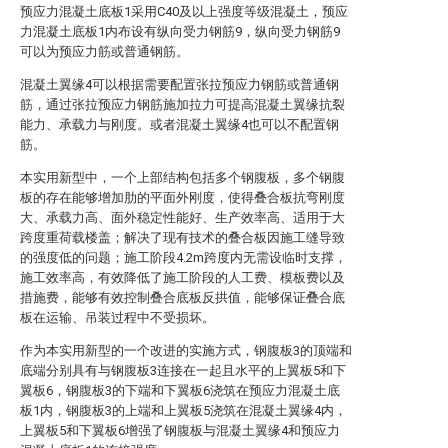
预应力混凝土底板1采用C40及以上强度等级混凝土，预应
力混凝土底板1内布设有纵向受力钢筋9，纵向受力钢筋9
可以为预应力筋或普通钢筋。
混凝土翼缘4可以根据需要配置张拉预应力钢筋或普通钢
筋，通过张拉预应力钢筋施加拉力可提高混凝土翼缘抗裂
能力、承载力与刚度。或者混凝土翼缘4也可以不配置钢
筋。
本实用新型中，一个上部结构包括多个钢腹板，多个钢腹
板的存在能够增加肋的平面外刚度，使得叠合板抗弯刚度
大、承载力高、面外稳定性能好、生产效率高、适用于大
跨度重荷载楼盖；解决了现有技术的叠合板因施工缝导致
的强度低的问题；施工阶段4.2m跨度内无需设临时支撑，
施工效率高，有效降低了施工阶段的人工费、模板费以及
措施费，能够有效控制叠合底板反拱值，能够保证叠合底
板在运输、吊装过程中不受损坏。
作为本实用新型的一个改进的实施方式，钢腹板3的顶端和
底端分别具有与钢腹板3连接在一起且水平的上翼板5和下
翼板6，钢腹板3的下端和下翼板6浇筑在预应力混凝土底
板1内，钢腹板3的上端和上翼板5浇筑在混凝土翼缘4内，
上翼板5和下翼板6增强了钢腹板与混凝土翼缘4和预应力