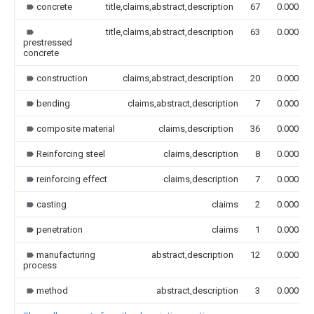
concrete
title,claims,abstract,description
67
0.000
title,claims,abstract,description
63
0.000
prestressed
concrete
construction
claims,abstract,description
20
0.000
bending
claims,abstract,description
7
0.000
composite material
claims,description
36
0.000
Reinforcing steel
claims,description
8
0.000
reinforcing effect
claims,description
7
0.000
casting
claims
2
0.000
penetration
claims
1
0.000
manufacturing
abstract,description
12
0.000
process
method
abstract,description
3
0.000