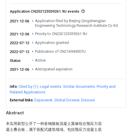
Application CN202123039261.9U events
Application filed by Beijing Qingshengjian
2021-12-06
Engineering Technology Research Institute Co ltd
Priority to CN202123039261.9U
2021-12-06
Application granted
2022-07-12
Publication of CN216949007U
2022-07-12
Active
Status
Anticipated expiration
2031-12-06
Info
Cited by (1)
Legal events
Similar documents
Priority and
Related Applications
External links
Espacenet
Global Dossier
Discuss
Abstract
本实用新型公开了一种多钢腹板混凝土翼缘组合预应力混
凝土叠合板，属于装配式建筑领域。包括预应力混凝土底