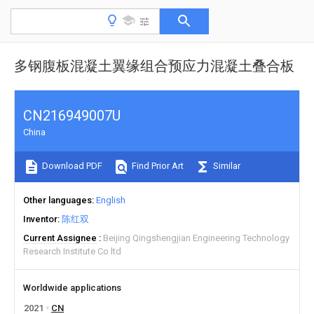
多钢腹板混凝土翼缘组合预应力混凝土叠合板
CN216949007U
China
Download PDF
Find Prior Art
Similar
Other languages
English
Inventor
陈红双
Current Assignee
Beijing Qingshengjian Engineering Technology
Research Institute Co ltd
Worldwide applications
2021
CN