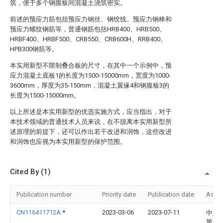
筑，便于多个钢腹板间混凝土浇筑密实。
前述的预应力筋包括预应力钢丝、钢绞线、预应力钢棒和
预应力螺纹钢筋等，普通钢筋包括HRB400、HRB500、
HRBF400、HRBF500、CRB550、CRB600H、RRB400、
HPB300钢筋等。
本实用新型不限制叠合板的尺寸，在其中一个示例中，预
应力混凝土底板1的长度为1500-15000mm，宽度为1000-
3600mm，厚度为35-150mm，混凝土翼缘4和钢腹板3的
长度为1500-15000mm。
以上所述是本实用新型的优选实施方式，应当指出，对于
本技术领域的普通技术人员来说，在不脱离本实用新型所
述原理的前提下，还可以作出若干改进和润饰，这些改进
和润饰也应视为本实用新型的保护范围。
Cited By (1)
Publication number
Priority date
Publication date
Assi
CN116411712A
*
2023-03-06
2023-07-11
中建
第二