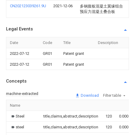
CN202123039261.9U
2021-12-06
多钢腹板混凝土翼缘组合
预应力混凝土叠合板
Legal Events
Date
Code
Title
Description
2022-07-12
GR01
Patent grant
2022-07-12
GR01
Patent grant
Concepts
machine-extracted
Download
Filter table
Name
Steel
title,claims,abstract,description
120
0.000
steel
title,claims,abstract,description
120
0.000