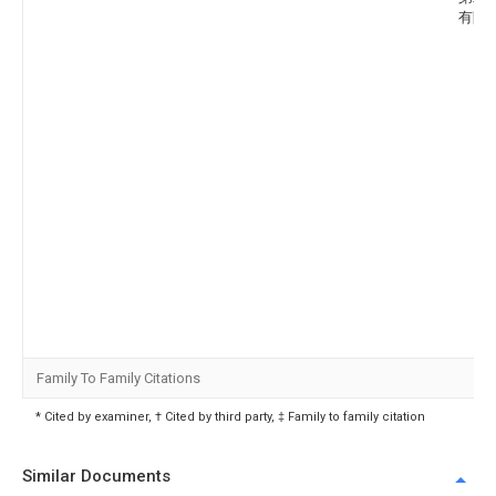
有限
Family To Family Citations
* Cited by examiner, † Cited by third party, ‡ Family to family citation
Similar Documents