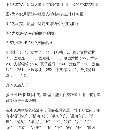
图1为本实用新型大型工件旋转加工用工装的立体结构图；
图2为本实用新型中稳定支撑结构的立体结构图；
图3为本实用新型中稳定支撑结构的俯视图；
图4为图3中A-A处的剖面视图；
图5为图3中B-B处的剖面视图。
附图标记：1、支撑台；11、T形槽；2、稳定支撑结构；
21、固定座；211、固定孔；212、限位滑槽；22、滑块；
23、支撑辊轮；24、调节丝杆；241、定位环；25、定位
组件；251、上压紧块；252、下支撑块；3、数控分度
盘；4、卡盘。
具体实施方式
参照图1至图5对本实用新型大型工件旋转加工用工装的实
施例做进一步说明。
在本实用新型的描述中，需要说明的是，对于方位词，如
有术语“中心”，“横向(X)”、“纵向(Y)”、“竖向(Z)”、“长
度”、“宽度”、“厚度”、“上”、“下”、“前”、“后”、“左”、
“右”、“竖直”、“水平”、“顶”、“底”、“内”、“外”、“顺时