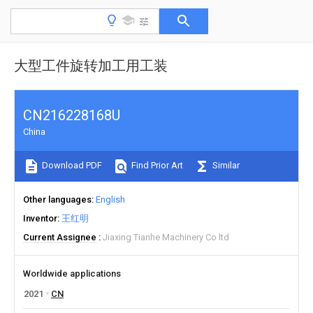
大型工件旋转加工用工装
CN216228168U
China
Download PDF
Find Prior Art
Similar
Other languages
English
Inventor
王红明
Current Assignee
Jiaxing Tianhe Machinery Co ltd
Worldwide applications
2021
CN