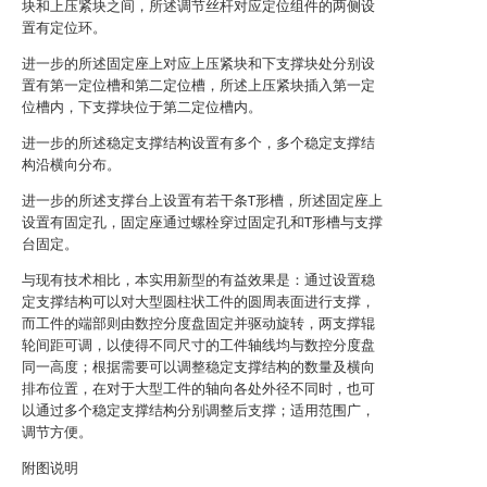
块和上压紧块之间，所述调节丝杆对应定位组件的两侧设
置有定位环。
进一步的所述固定座上对应上压紧块和下支撑块处分别设
置有第一定位槽和第二定位槽，所述上压紧块插入第一定
位槽内，下支撑块位于第二定位槽内。
进一步的所述稳定支撑结构设置有多个，多个稳定支撑结
构沿横向分布。
进一步的所述支撑台上设置有若干条T形槽，所述固定座上
设置有固定孔，固定座通过螺栓穿过固定孔和T形槽与支撑
台固定。
与现有技术相比，本实用新型的有益效果是：通过设置稳
定支撑结构可以对大型圆柱状工件的圆周表面进行支撑，
而工件的端部则由数控分度盘固定并驱动旋转，两支撑辊
轮间距可调，以使得不同尺寸的工件轴线均与数控分度盘
同一高度；根据需要可以调整稳定支撑结构的数量及横向
排布位置，在对于大型工件的轴向各处外径不同时，也可
以通过多个稳定支撑结构分别调整后支撑；适用范围广，
调节方便。
附图说明