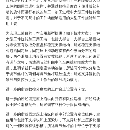
针对现有技术的不足，本实用新型提供了一种能够对大型
工件的圆周面进行支撑，并通过数控分度盘卡住其端部带
动其旋转而进行有效的加工，加工过程中大型工件旋转稳
定，对于不同尺寸的工件均能够适用的大型工件旋转加工
用工装。
为实现上述目的，本实用新型提供了如下技术方案：一种
大型工件旋转加工用工装，包括支撑台，支撑台上沿横向
分布设置有数控分度盘和稳定支撑结构，所述稳定支撑结
构包括固定座，固定座上滑动连接有两个纵向分布的滑
块，两个滑块上均设置有支撑辊轮，所述固定座上还设置
有调节丝杆，所述调节丝杆由中间至两端的螺纹方向相
反，且调节丝杆与固定座转动连接，所述两个滑块分别位
于调节丝杆的两侧与调节丝杆螺纹连接；所述支撑辊轮的
轴线与数控分度盘上工作台的轴线均为横向。
进一步的所述数控分度盘的工作台上设置有卡盘。
进一步的所述固定座上沿纵向开设有限位滑槽，所述滑块
位于限位滑槽配合，所述调节丝杆位于限位滑槽内。
进一步的所述固定座上沿纵向的中部设置有定位组件，定
位组件包括下支撑块和上压紧块，下支撑块和上压紧块相
对的一侧设置有弧形槽，所述调节丝杆的中部位于下支撑