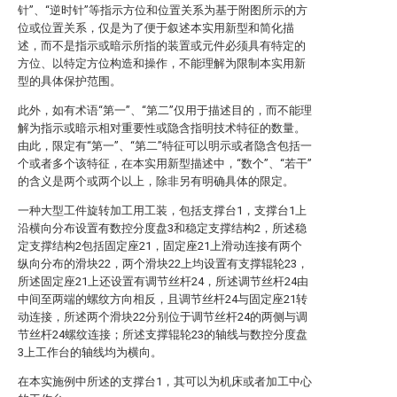
针”、“逆时针”等指示方位和位置关系为基于附图所示的方
位或位置关系，仅是为了便于叙述本实用新型和简化描
述，而不是指示或暗示所指的装置或元件必须具有特定的
方位、以特定方位构造和操作，不能理解为限制本实用新
型的具体保护范围。
此外，如有术语“第一”、“第二”仅用于描述目的，而不能理
解为指示或暗示相对重要性或隐含指明技术特征的数量。
由此，限定有“第一”、“第二”特征可以明示或者隐含包括一
个或者多个该特征，在本实用新型描述中，“数个”、“若干”
的含义是两个或两个以上，除非另有明确具体的限定。
一种大型工件旋转加工用工装，包括支撑台1，支撑台1上
沿横向分布设置有数控分度盘3和稳定支撑结构2，所述稳
定支撑结构2包括固定座21，固定座21上滑动连接有两个
纵向分布的滑块22，两个滑块22上均设置有支撑辊轮23，
所述固定座21上还设置有调节丝杆24，所述调节丝杆24由
中间至两端的螺纹方向相反，且调节丝杆24与固定座21转
动连接，所述两个滑块22分别位于调节丝杆24的两侧与调
节丝杆24螺纹连接；所述支撑辊轮23的轴线与数控分度盘
3上工作台的轴线均为横向。
在本实施例中所述的支撑台1，其可以为机床或者加工中心