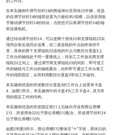
的工作台。
在本实施例中调节丝杆24的两端伸出至滑块22外侧，优选
的在调节丝杆24的端部设置为六棱柱和/或槽，以供采用扳
手驱动调节丝杆24的转动，当然也可以将调节丝杆24的端
部连接电机。
通过转动调节丝杆24，可以使两个滑块22和支撑辊轮23实
现同步靠近或同步远离，但二者连线的中点始终保持不
变，具体的两个支撑辊轮23连线的中点与数控分度盘3上
工作台的轴线处于同一重垂线上；待加工工件放在两支撑
辊轮23之间上，通过调节两支撑辊轮23的间距，即可使工
件的轴线与工作台的轴线重合，此时即可通过工作台将工
件的端部固定，从而利用数控分度盘3带动工件旋转。
本实施例优选的所述数控分度盘3的工作台上设置有卡盘
4，如图1所示，本实施例中的卡盘4为三爪卡盘4，其为常
用的固定工件的结构。
本实施例优选的所述固定座21上沿纵向开设有限位滑槽
212，所述滑块22位于限位滑槽212配合，所述调节丝杆24
位于限位滑槽212内。
如图2和图5所示，限位滑槽212整体呈“十”字状，滑块22的
下半部分也呈“十”字状卡入限位滑槽212内，此时滑块22仅