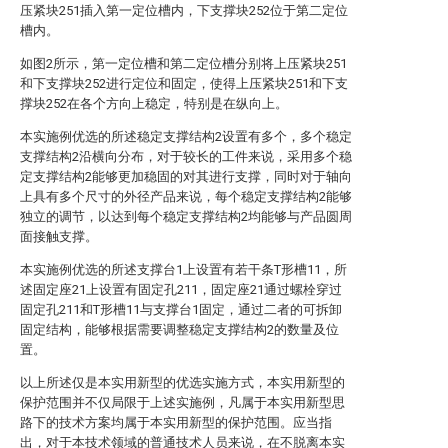
压紧块251插入第一定位槽内，下支撑块252位于第二定位
槽内。
如图2所示，第一定位槽和第二定位槽分别将上压紧块251
和下支撑块252进行定位和固定，使得上压紧块251和下支
撑块252在各个方向上稳定，特别是在纵向上。
本实施例优选的所述稳定支撑结构2设置有多个，多个稳定
支撑结构2沿横向分布，对于较长的工件来说，采用多个稳
定支撑结构2能够更加稳固的对其进行支撑，同时对于轴向
上具有多个尺寸的外径产品来说，每个稳定支撑结构2能够
独立的调节，以达到每个稳定支撑结构2均能够与产品圆周
面接触支撑。
本实施例优选的所述支撑台1上设置有若干条T形槽11，所
述固定座21上设置有固定孔211，固定座21通过螺栓穿过
固定孔211和T形槽11与支撑台1固定，通过二者的可拆卸
固定结构，能够根据需要调整稳定支撑结构2的数量及位
置。
以上所述仅是本实用新型的优选实施方式，本实用新型的
保护范围并不仅局限于上述实施例，凡属于本实用新型思
路下的技术方案均属于本实用新型的保护范围。应当指
出，对于本技术领域的普通技术人员来说，在不脱离本实