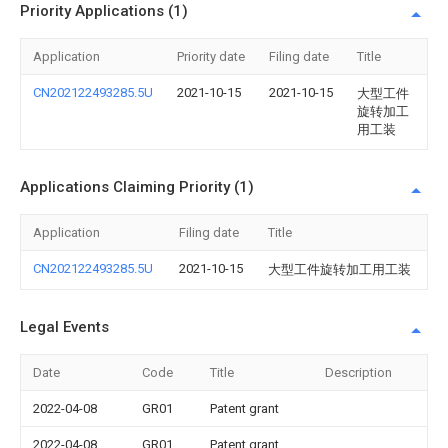
Priority Applications (1)
Application
Priority date
Filing date
Title
CN202122493285.5U
2021-10-15
2021-10-15
大型工件
旋转加工
用工装
Applications Claiming Priority (1)
Application
Filing date
Title
CN202122493285.5U
2021-10-15
大型工件旋转加工用工装
Legal Events
Date
Code
Title
Description
2022-04-08
GR01
Patent grant
2022-04-08
GR01
Patent grant