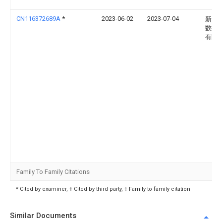
CN116372689A
*
2023-06-02
2023-07-04
新乡
数控
有限
Family To Family Citations
* Cited by examiner, † Cited by third party, ‡ Family to family citation
Similar Documents