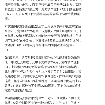
能够沿着纵向移动，而支撑辊轮23位于滑块22上方，实际
其也位于固定座21的上方，此时调节丝杆24置于限位滑槽
212内，可以避免工件的最低端与调节丝杆24发生接触碰
撞。
本实施例优选的所述固定座21上沿纵向的中部设置有定位
组件25，定位组件25包括下支撑块252和上压紧块251，下
支撑块252和上压紧块251相对的一侧设置有弧形槽，所述
调节丝杆24的中部位于下支撑块252和上压紧块251之间，
所述调节丝杆24对应定位组件25的两侧设置有定位环
241。
如图5所示，调节丝杆24对应与定位组件25连接处为光滑
段，即此处无螺纹，其中下支撑块252用于支撑调节丝杆
24，上压紧块251则使调节丝杆24完全限制于弧形槽内，
此时调节丝杆24在各个方向上均被定位组件25所限制，其
仅能够自转，同时调节丝杆24的两侧分别与两滑块22螺纹
连接，整个调节丝杆24非常稳定；本实施例中优选的上压
紧块251通过螺栓与下支撑块252固定，下支撑块252通过
螺栓与固定座21固定。
本实施例优选的所述固定座21上对应上压紧块251和下支
撑块252处分别设置有第一定位槽和第二定位槽，所述上