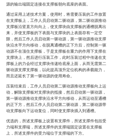
源的输出端固定连接在支撑板朝向底座的表面。
通过采用上述技术方案，使用时，将需要压装的工件放置
在支撑板上，工作人员启动第二驱动源，第二驱动源推动
支撑板沿竖直方向向上，使支撑块由支撑板的通槽脱离出
来，并使支撑板的下表面与支撑块的上表面存有一定空
隙，然后工作人员启动第一驱动源，第一驱动源推动支撑
块沿水平方向移动，在脱离通槽的正下方后，控制第一驱
动源不在顶住支撑板，于是支撑板在重力的作用下支撑在
支撑块上，然后进行压装工作，此时压装过程中传递在支
撑板上的力会经过支撑块传递给底座上面，从而无需第二
驱动源支撑支撑板，以此提高顶升定位机构的承载能力，
而且还延长了第一驱动源的使用寿命。
压装结束后，工作人员启动第二驱动源推动支撑板向上运
动，解除支撑板对支撑块的抵接，然后启动第一驱动源，
第一驱动源推动支撑块沿水平方向移动，从而运动至通槽
的正下方，然后工作人员启动第二驱动源，第二驱动源带
动支撑板向下运动复位，同时使支撑块插入到通槽。
优选的，所述支撑板上设置有支撑件，所述支撑件包括受
力端和支撑端，所述支撑件的支撑端固定设置在支撑板
上，所述支撑件的受力端位于支撑端的下方。