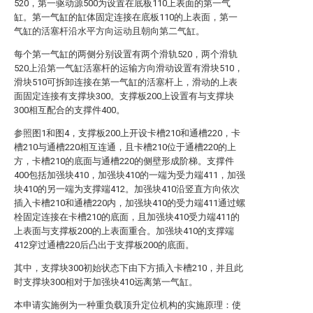
520，第一驱动源500为设置在底板110上表面的第一气
缸。第一气缸的缸体固定连接在底板110的上表面，第一
气缸的活塞杆沿水平方向运动且朝向第二气缸。
每个第一气缸的两侧分别设置有两个滑轨520，两个滑轨
520上沿第一气缸活塞杆的运输方向滑动设置有滑块510，
滑块510可拆卸连接在第一气缸的活塞杆上，滑动的上表
面固定连接有支撑块300。支撑板200上设置有与支撑块
300相互配合的支撑件400。
参照图1和图4，支撑板200上开设卡槽210和通槽220，卡
槽210与通槽220相互连通，且卡槽210位于通槽220的上
方，卡槽210的底面与通槽220的侧壁形成阶梯。支撑件
400包括加强块410，加强块410的一端为受力端411，加强
块410的另一端为支撑端412。加强块410沿竖直方向依次
插入卡槽210和通槽220内，加强块410的受力端411通过螺
栓固定连接在卡槽210的底面，且加强块410受力端411的
上表面与支撑板200的上表面重合。加强块410的支撑端
412穿过通槽220后凸出于支撑板200的底面。
其中，支撑块300初始状态下由下方插入卡槽210，并且此
时支撑块300相对于加强块410远离第一气缸。
本申请实施例为一种重负载顶升定位机构的实施原理：使