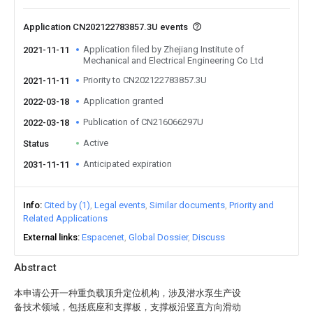
Application CN202122783857.3U events
Application filed by Zhejiang Institute of
2021-11-11
Mechanical and Electrical Engineering Co Ltd
Priority to CN202122783857.3U
2021-11-11
Application granted
2022-03-18
Publication of CN216066297U
2022-03-18
Active
Status
Anticipated expiration
2031-11-11
Info
Cited by (1)
Legal events
Similar documents
Priority and
Related Applications
External links
Espacenet
Global Dossier
Discuss
Abstract
本申请公开一种重负载顶升定位机构，涉及潜水泵生产设
备技术领域，包括底座和支撑板，支撑板沿竖直方向滑动