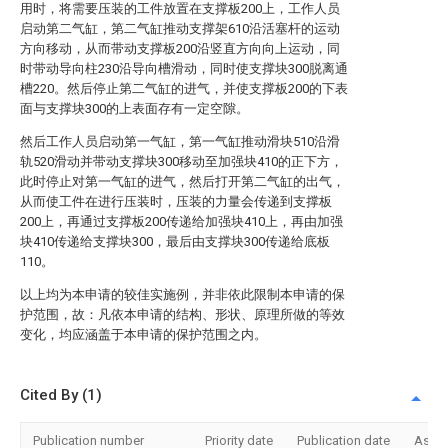
用时，将需要压装的工件放置在支撑板200上，工作人员
启动第二气缸，第二气缸推动支撑架610沿活塞杆的运动
方向移动，从而带动支撑板200沿竖直方向向上运动，同
时带动导向柱230沿导向槽滑动，同时使支撑块300脱离通
槽220。然后停止第二气缸的进气，并使支撑板200的下表
面与支撑块300的上表面存有一定空隙。
然后工作人员启动第一气缸，第一气缸推动滑块510沿滑
轨520滑动并带动支撑块300移动至加强块410的正下方，
此时停止对第一气缸的进气，然后打开第二气缸的出气，
从而使工件在进行压装时，压装的力量会传递到支撑板
200上，再通过支撑板200传递给加强块410上，再由加强
块410传递给支撑块300，最后由支撑块300传递给底板
110。
以上均为本申请的较佳实施例，并非依此限制本申请的保
护范围，故：凡依本申请的结构、形状、原理所做的等效
变化，均应涵盖于本申请的保护范围之内。
Cited By (1)
Publication number
Priority date
Publication date
Assi