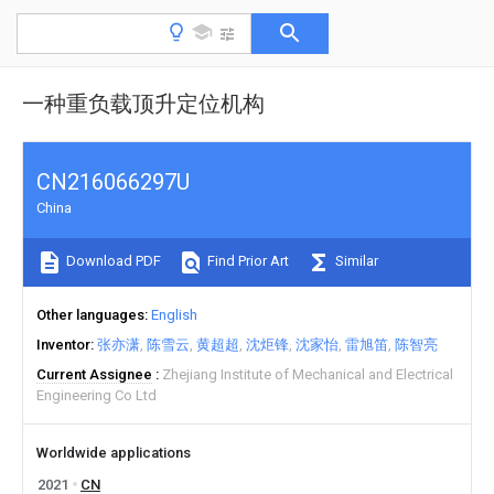
一种重负载顶升定位机构
CN216066297U
China
Download PDF
Find Prior Art
Similar
Other languages
English
Inventor
张亦潇
陈雪云
黄超超
沈炬锋
沈家怡
雷旭笛
陈智亮
Current Assignee
Zhejiang Institute of Mechanical and Electrical
Engineering Co Ltd
Worldwide applications
2021
CN