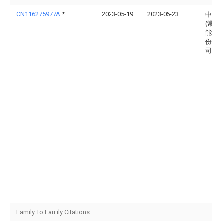
CN116275977A
*
2023-05-19
2023-06-23
中科
(常州
能制
份有
司
Family To Family Citations