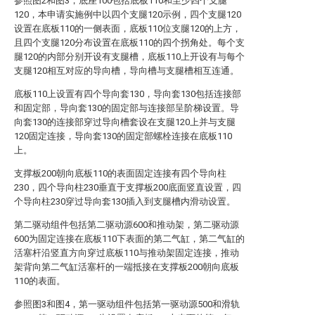
参照图2和图3，底座100包括底板110和至少四个支腿
120，本申请实施例中以四个支腿120示例，四个支腿120
设置在底板110的一侧表面，底板110位支腿120的上方，
且四个支腿120分布设置在底板110的四个拐角处。每个支
腿120的内部分别开设有支腿槽，底板110上开设有与每个
支腿120相互对应的导向槽，导向槽与支腿槽相互连通。
底板110上设置有四个导向套130，导向套130包括连接部
和固定部，导向套130的固定部与连接部呈阶梯设置。导
向套130的连接部穿过导向槽套设在支腿120上并与支腿
120固定连接，导向套130的固定部螺栓连接在底板110
上。
支撑板200朝向底板110的表面固定连接有四个导向柱
230，四个导向柱230垂直于支撑板200底面竖直设置，四
个导向柱230穿过导向套130插入到支腿槽内滑动设置。
第二驱动组件包括第二驱动源600和推动架，第二驱动源
600为固定连接在底板110下表面的第二气缸，第二气缸的
活塞杆沿竖直方向穿过底板110与推动架固定连接，推动
架背向第二气缸活塞杆的一端抵接在支撑板200朝向底板
110的表面。
参照图3和图4，第一驱动组件包括第一驱动源500和滑轨