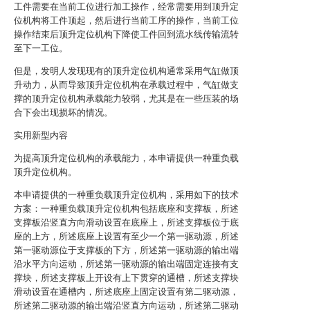
工件需要在当前工位进行加工操作，经常需要用到顶升定
位机构将工件顶起，然后进行当前工序的操作，当前工位
操作结束后顶升定位机构下降使工件回到流水线传输流转
至下一工位。
但是，发明人发现现有的顶升定位机构通常采用气缸做顶
升动力，从而导致顶升定位机构在承载过程中，气缸做支
撑的顶升定位机构承载能力较弱，尤其是在一些压装的场
合下会出现损坏的情况。
实用新型内容
为提高顶升定位机构的承载能力，本申请提供一种重负载
顶升定位机构。
本申请提供的一种重负载顶升定位机构，采用如下的技术
方案：一种重负载顶升定位机构包括底座和支撑板，所述
支撑板沿竖直方向滑动设置在底座上，所述支撑板位于底
座的上方，所述底座上设置有至少一个第一驱动源，所述
第一驱动源位于支撑板的下方，所述第一驱动源的输出端
沿水平方向运动，所述第一驱动源的输出端固定连接有支
撑块，所述支撑板上开设有上下贯穿的通槽，所述支撑块
滑动设置在通槽内，所述底座上固定设置有第二驱动源，
所述第二驱动源的输出端沿竖直方向运动，所述第二驱动