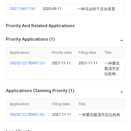
CN211481113U
2020-09-11
一种马达转子压合装置
Priority And Related Applications
Priority Applications (1)
Application
Priority date
Filing date
Title
CN202122783857.3U
2021-11-11
2021-11-11
一种重负
载顶升定
位机构
Applications Claiming Priority (1)
Application
Filing date
Title
CN202122783857.3U
2021-11-11
一种重负载顶升定位机构