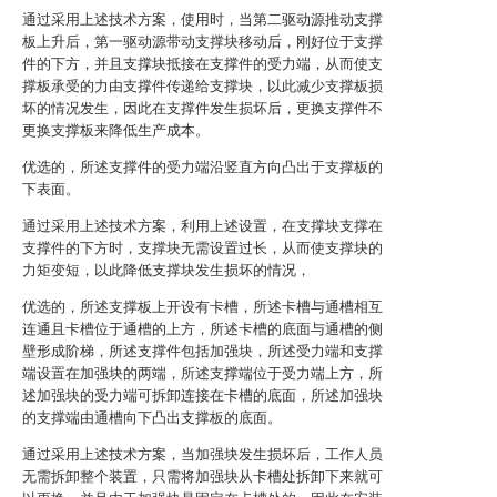
通过采用上述技术方案，使用时，当第二驱动源推动支撑
板上升后，第一驱动源带动支撑块移动后，刚好位于支撑
件的下方，并且支撑块抵接在支撑件的受力端，从而使支
撑板承受的力由支撑件传递给支撑块，以此减少支撑板损
坏的情况发生，因此在支撑件发生损坏后，更换支撑件不
更换支撑板来降低生产成本。
优选的，所述支撑件的受力端沿竖直方向凸出于支撑板的
下表面。
通过采用上述技术方案，利用上述设置，在支撑块支撑在
支撑件的下方时，支撑块无需设置过长，从而使支撑块的
力矩变短，以此降低支撑块发生损坏的情况，
优选的，所述支撑板上开设有卡槽，所述卡槽与通槽相互
连通且卡槽位于通槽的上方，所述卡槽的底面与通槽的侧
壁形成阶梯，所述支撑件包括加强块，所述受力端和支撑
端设置在加强块的两端，所述支撑端位于受力端上方，所
述加强块的受力端可拆卸连接在卡槽的底面，所述加强块
的支撑端由通槽向下凸出支撑板的底面。
通过采用上述技术方案，当加强块发生损坏后，工作人员
无需拆卸整个装置，只需将加强块从卡槽处拆卸下来就可