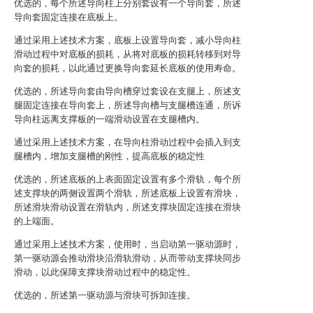
优选的，每个所述导向柱上分别套设有一个导向套，所述
导向套固定连接在底板上。
通过采用上述技术方案，底板上设置导向套，减小导向柱
滑动过程中对底板的损耗，从将对底板的损耗转移到对导
向套的损耗，以此通过更换导向套延长底板的使用寿命。
优选的，所述导向套由导向槽穿过套设在支腿上，所述支
腿固定连接在导向套上，所述导向槽与支腿槽连通，所诉
导向柱远离支撑板的一端滑动设置在支腿槽内。
通过采用上述技术方案，在导向柱滑动过程中会插入到支
腿槽内，增加支腿槽的刚性，提高底板的稳定性
优选的，所述底板的上表面固定设置有多个滑轨，每个所
述支撑块的两侧设置两个滑轨，所述底板上设置有滑块，
所述滑块滑动设置在滑轨内，所述支撑块固定连接在滑块
的上端面。
通过采用上述技术方案，使用时，当启动第一驱动源时，
第一驱动源会推动滑块沿滑轨滑动，从而带动支撑块同步
滑动，以此保障支撑块滑动过程中的稳定性。
优选的，所述第一驱动源与滑块可拆卸连接。