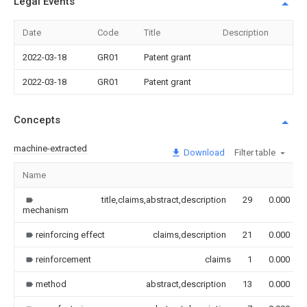
Legal Events
Date
Code
Title
Description
2022-03-18
GR01
Patent grant
2022-03-18
GR01
Patent grant
Concepts
machine-extracted
Download
Filter table
Name
title,claims,abstract,description
29
0.000
mechanism
reinforcing effect
claims,description
21
0.000
reinforcement
claims
1
0.000
method
abstract,description
13
0.000