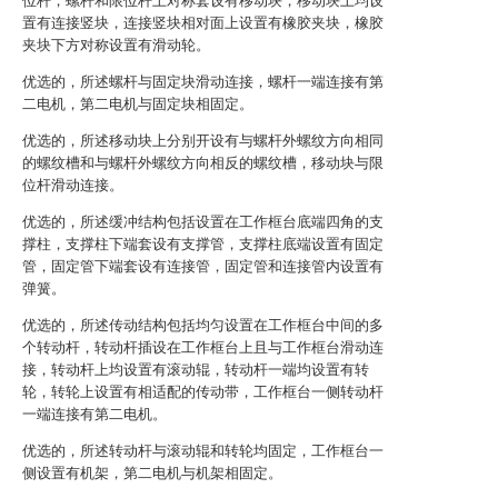
位杆，螺杆和限位杆上对称套设有移动块，移动块上均设
置有连接竖块，连接竖块相对面上设置有橡胶夹块，橡胶
夹块下方对称设置有滑动轮。
优选的，所述螺杆与固定块滑动连接，螺杆一端连接有第
二电机，第二电机与固定块相固定。
优选的，所述移动块上分别开设有与螺杆外螺纹方向相同
的螺纹槽和与螺杆外螺纹方向相反的螺纹槽，移动块与限
位杆滑动连接。
优选的，所述缓冲结构包括设置在工作框台底端四角的支
撑柱，支撑柱下端套设有支撑管，支撑柱底端设置有固定
管，固定管下端套设有连接管，固定管和连接管内设置有
弹簧。
优选的，所述传动结构包括均匀设置在工作框台中间的多
个转动杆，转动杆插设在工作框台上且与工作框台滑动连
接，转动杆上均设置有滚动辊，转动杆一端均设置有转
轮，转轮上设置有相适配的传动带，工作框台一侧转动杆
一端连接有第二电机。
优选的，所述转动杆与滚动辊和转轮均固定，工作框台一
侧设置有机架，第二电机与机架相固定。