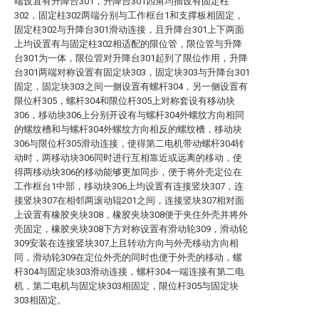
端设置有升降台301，升降台301四角均插设有固定柱
302，固定柱302两端分别与工作框台1和支撑板相固定，
固定柱302与升降台301滑动连接，且升降台301上下两面
上均设置有与固定柱302相适配的限位管，限位管与升降
台301为一体，限位管对升降台301起到了限位作用，升降
台301两端对称设置有固定块303，固定块303与升降台301
固定，固定块303之间一侧设置有螺杆304，另一侧设置有
限位杆305，螺杆304和限位杆305上对称套设有移动块
306，移动块306上分别开设有与螺杆304外螺纹方向相同
的螺纹槽和与螺杆304外螺纹方向相反的螺纹槽，移动块
306与限位杆305滑动连接，使得第二电机带动螺杆304转
动时，两移动块306同时进行互相靠近或远离的移动，使
得两移动块306的移动能够更加同步，便于将外壳定位在
工作框台1中部，移动块306上均设置有连接竖块307，连
接竖块307在相邻两滚动辊201之间，连接竖块307相对面
上设置有橡胶夹块308，橡胶夹块308便于夹住外壳并将外
壳固定，橡胶夹块308下方对称设置有滑动轮309，滑动轮
309安装在连接竖块307上且转动方向与外壳移动方向相
同，滑动轮309在定位外壳的同时也便于外壳的移动，螺
杆304与固定块303滑动连接，螺杆304一端连接有第二电
机，第二电机与固定块303相固定，限位杆305与固定块
303相固定。