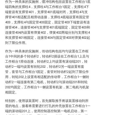
作为一种具体的实施例，缓冲结构包括设置在工作框台1底
端四角的支撑柱4，支撑柱4与工作框台1固定，支撑柱4下
端套设有支撑管401，支撑管401底端封闭，支撑柱4与支
撑管401相适配且相滑动连接，支撑柱4底端设置有固定管
403，支撑柱4与固定管403固定，固定管403下端套设有连
接管404，连接管404与支撑管401底端固定，固定管403和
连接管404内设置有弹簧402，弹簧402两端分别与支撑柱4
和支撑管401相固定，连接管404与固定管403对弹簧402起
到了限位作用。
作为一种具体的实施例，传动结构包括均匀设置在工作框
台1中间的多个转动杆2，转动杆2插设在工作框台1上且与
工作框台1滑动连接，转动杆2上均设置有滚动辊201，转
动杆2一端均设置有转轮202，转动杆2另一端设置有套
管，套管与工作框台1固定，套管对转动杆2起到了限位作
用，转轮202上设置有相适配的传动带，工作框台1一侧转
动杆2一端连接有第二电机，转动杆2与滚动辊201和转轮
202均固定，工作框台1一侧设置有机架，第二电机与机架
相固定。
特别的，使用该装置时，首先握取推手将该装置移动到所
需的地点，接着将需要进行打孔的外壳放置在工作框台1一
端的滚动辊201上，使用控制器控制第一电机启动，第一