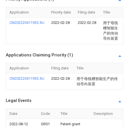
Application
Priority date
Filing date
Title
CN202220411933.XU
2022-02-28
2022-02-28
用于母线
槽智能生
产的传动
导向装置
Applications Claiming Priority (1)
Application
Filing date
Title
CN202220411933.XU
2022-02-28
用于母线槽智能生产的传
动导向装置
Legal Events
Date
Code
Title
Description
2022-08-12
GR01
Patent grant