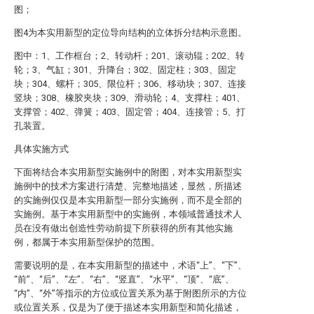
图；
图4为本实用新型的定位导向结构的立体拆分结构示意图。
图中：1、工作框台；2、转动杆；201、滚动辊；202、转
轮；3、气缸；301、升降台；302、固定柱；303、固定
块；304、螺杆；305、限位杆；306、移动块；307、连接
竖块；308、橡胶夹块；309、滑动轮；4、支撑柱；401、
支撑管；402、弹簧；403、固定管；404、连接管；5、打
孔装置。
具体实施方式
下面将结合本实用新型实施例中的附图，对本实用新型实
施例中的技术方案进行清楚、完整地描述，显然，所描述
的实施例仅仅是本实用新型一部分实施例，而不是全部的
实施例。基于本实用新型中的实施例，本领域普通技术人
员在没有做出创造性劳动前提下所获得的所有其他实施
例，都属于本实用新型保护的范围。
需要说明的是，在本实用新型的描述中，术语“上”、“下”、
“前”、“后”、“左”、“右”、“竖直”、“水平”、“顶”、“底”、
“内”、“外”等指示的方位或位置关系为基于附图所示的方位
或位置关系，仅是为了便于描述本实用新型和简化描述，