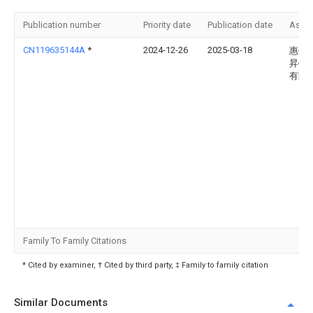
Publication number
Priority date
Publication date
Assi
CN119635144A
*
2024-12-26
2025-03-18
惠州
昇钢
有限
Family To Family Citations
* Cited by examiner, † Cited by third party, ‡ Family to family citation
Similar Documents