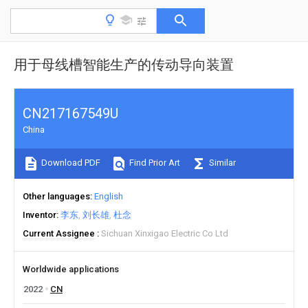
用于母线槽智能生产的传动导向装置
CN217167549U
China
Download PDF
Find Prior Art
Similar
Other languages
English
Inventor
李东
刘长雄
杜念
Current Assignee
Sichuan Xinxigao Electric Co Ltd
Worldwide applications
2022
CN