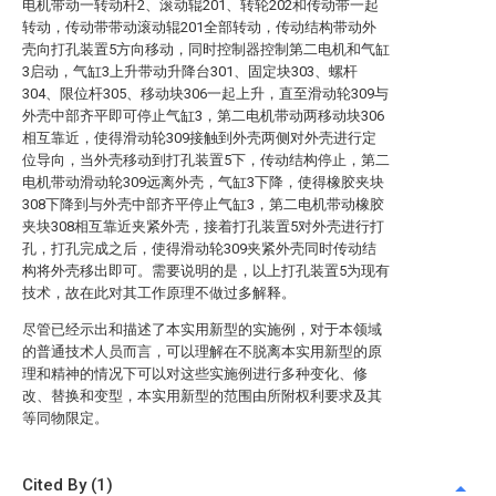
电机带动一转动杆2、滚动辊201、转轮202和传动带一起
转动，传动带带动滚动辊201全部转动，传动结构带动外
壳向打孔装置5方向移动，同时控制器控制第二电机和气缸
3启动，气缸3上升带动升降台301、固定块303、螺杆
304、限位杆305、移动块306一起上升，直至滑动轮309与
外壳中部齐平即可停止气缸3，第二电机带动两移动块306
相互靠近，使得滑动轮309接触到外壳两侧对外壳进行定
位导向，当外壳移动到打孔装置5下，传动结构停止，第二
电机带动滑动轮309远离外壳，气缸3下降，使得橡胶夹块
308下降到与外壳中部齐平停止气缸3，第二电机带动橡胶
夹块308相互靠近夹紧外壳，接着打孔装置5对外壳进行打
孔，打孔完成之后，使得滑动轮309夹紧外壳同时传动结
构将外壳移出即可。需要说明的是，以上打孔装置5为现有
技术，故在此对其工作原理不做过多解释。
尽管已经示出和描述了本实用新型的实施例，对于本领域
的普通技术人员而言，可以理解在不脱离本实用新型的原
理和精神的情况下可以对这些实施例进行多种变化、修
改、替换和变型，本实用新型的范围由所附权利要求及其
等同物限定。
Cited By (1)