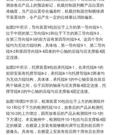
测放卷后产品上的预设标记，机载控制器判断产品位置的
准确度，当产品位置存在偏差时，机载控制器控制横移调
节装置动作，令产品产生一定的位移量以消除偏差。
如图2中所示，导向装置9包括位于上方的第一导向辊9-1、
位于中部的第二导向辊9-2和位于下方的第三导向辊9-3，
在第三导向辊9-3的前方设有第四导向辊9-4。这四个导向
辊均为无动力辊结构，具体地，第一导向辊9-1、第二导向
辊9-2和第四导向辊9-4四者的中心轴的后端与后支撑板4固
定连接。
如图2中所示，托撑装置8包括承托辊8-1，在承托辊8-1的
前部安装有托撑导辊8-2，承托辊8-1与托撑导辊8-2两者均
为无动力辊结构，具体体，承托辊8-1的中心轴安装在前后
两个轴座之间，位于后部的轴座与后支撑板4固定连接，托
撑导辊8-2的中心轴的后端与后支撑板4固定连接。
如图1和图2中所示，检测装置10包括位于上方的检测组件
10-1和位于下方的检测托辊10-2，放卷后的产品从检测托
辊10-2的上方绕过，因而放卷后的产品从检测组件10-1的
下方通过。本实施例中，检测组件10-1包括与后支撑板4固
定的横梁，在横梁上安装有能够横向调节位置的前后两个
摄像头。具体地，在横梁上安装有前后两个滑块且在滑块