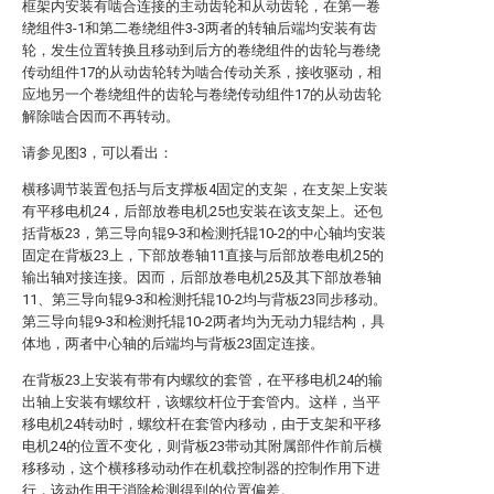
框架内安装有啮合连接的主动齿轮和从动齿轮，在第一卷
绕组件3-1和第二卷绕组件3-3两者的转轴后端均安装有齿
轮，发生位置转换且移动到后方的卷绕组件的齿轮与卷绕
传动组件17的从动齿轮转为啮合传动关系，接收驱动，相
应地另一个卷绕组件的齿轮与卷绕传动组件17的从动齿轮
解除啮合因而不再转动。
请参见图3，可以看出：
横移调节装置包括与后支撑板4固定的支架，在支架上安装
有平移电机24，后部放卷电机25也安装在该支架上。还包
括背板23，第三导向辊9-3和检测托辊10-2的中心轴均安装
固定在背板23上，下部放卷轴11直接与后部放卷电机25的
输出轴对接连接。因而，后部放卷电机25及其下部放卷轴
11、第三导向辊9-3和检测托辊10-2均与背板23同步移动。
第三导向辊9-3和检测托辊10-2两者均为无动力辊结构，具
体地，两者中心轴的后端均与背板23固定连接。
在背板23上安装有带有内螺纹的套管，在平移电机24的输
出轴上安装有螺纹杆，该螺纹杆位于套管内。这样，当平
移电机24转动时，螺纹杆在套管内移动，由于支架和平移
电机24的位置不变化，则背板23带动其附属部件作前后横
移移动，这个横移移动动作在机载控制器的控制作用下进
行，该动作用于消除检测得到的位置偏差。