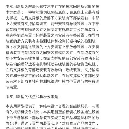
本实用新型为解决公知技术中存在的技术问题所采取的技
术方案是：一种智能模切机包括底座，在底座上安装有后
支撑板，在后支撑板的后部下方安装有下部放卷轴、中部
上方安装有夹持输送装置、前部安装有卷绕装置，在下部
放卷轴与夹持输送装置之间安装有托撑装置和导向装置，
在夹持输送装置与托撑装置之间安装有平整装置，在导向
装置的后方安装有由检测组件和检测托辊构成的检测装
置；在夹持输送装置的上方安装有上部放卷装置，在夹持
输送装置与卷绕装置之间安装有模切装置，在卷绕装置的
斜下方安装有收卷轴；在后支撑板的背部安装有驱动下部
放卷轴的后部放卷电机和驱动卷绕装置的卷绕换位电机，
在后支撑板的背部还安装有收卷轴、卷绕装置、夹持输送
装置和平整装置的联动驱动装置，在后支撑板的背部还安
装有对下部放卷轴和检测托辊进行横向位置调节的横移调
节装置。
本实用新型的优点和积极效果是：
本实用新型提供了一种结构设计合理的智能模切机，与现
有的模切机设备相比，本实用新型的模切机设备通过设置
下部放卷轴和上部放卷装置实现了对产品和垫层材料的放
卷处理，通过设置导向装置实现了对放卷后产品的导向，