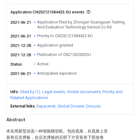
Application CN202121384423.XU events
Application filed by Zhongan Guangyuan Testing
2021-06-21
And Evaluation Technology Service Co ltd
Priority to CN202121384423.XU
2021-06-21
Application granted
2021-12-28
Publication of CN215326032U
2021-12-28
Active
Status
Anticipated expiration
2031-06-21
Info
Cited by (1)
Legal events
Similar documents
Priority and
Related Applications
External links
Espacenet
Global Dossier
Discuss
Abstract
本实用新型涉及一种智能模切机。包括底座，在底座上安
装有后支撑板，在后支撑板的后部下方安装有下部放卷