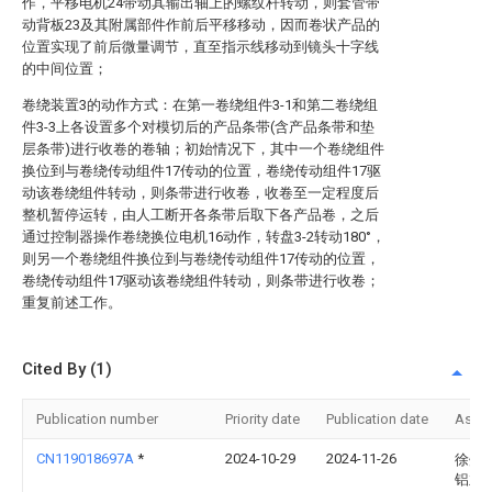
作，平移电机24带动其输出轴上的螺纹杆转动，则套管带
动背板23及其附属部件作前后平移移动，因而卷状产品的
位置实现了前后微量调节，直至指示线移动到镜头十字线
的中间位置；
卷绕装置3的动作方式：在第一卷绕组件3-1和第二卷绕组
件3-3上各设置多个对模切后的产品条带(含产品条带和垫
层条带)进行收卷的卷轴；初始情况下，其中一个卷绕组件
换位到与卷绕传动组件17传动的位置，卷绕传动组件17驱
动该卷绕组件转动，则条带进行收卷，收卷至一定程度后
整机暂停运转，由人工断开各条带后取下各产品卷，之后
通过控制器操作卷绕换位电机16动作，转盘3-2转动180°，
则另一个卷绕组件换位到与卷绕传动组件17传动的位置，
卷绕传动组件17驱动该卷绕组件转动，则条带进行收卷；
重复前述工作。
Cited By (1)
Publication number
Priority date
Publication date
Assi
CN119018697A
*
2024-10-29
2024-11-26
徐州
铝业