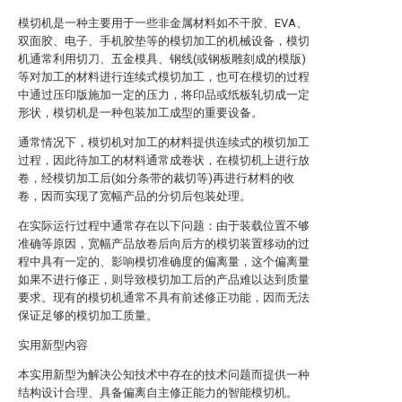
模切机是一种主要用于一些非金属材料如不干胶、EVA、
双面胶、电子、手机胶垫等的模切加工的机械设备，模切
机通常利用切刀、五金模具、钢线(或钢板雕刻成的模版)
等对加工的材料进行连续式模切加工，也可在模切的过程
中通过压印版施加一定的压力，将印品或纸板轧切成一定
形状，模切机是一种包装加工成型的重要设备。
通常情况下，模切机对加工的材料提供连续式的模切加工
过程，因此待加工的材料通常成卷状，在模切机上进行放
卷，经模切加工后(如分条带的裁切等)再进行材料的收
卷，因而实现了宽幅产品的分切后包装处理。
在实际运行过程中通常存在以下问题：由于装载位置不够
准确等原因，宽幅产品放卷后向后方的模切装置移动的过
程中具有一定的、影响模切准确度的偏离量，这个偏离量
如果不进行修正，则导致模切加工后的产品难以达到质量
要求。现有的模切机通常不具有前述修正功能，因而无法
保证足够的模切加工质量。
实用新型内容
本实用新型为解决公知技术中存在的技术问题而提供一种
结构设计合理、具备偏离自主修正能力的智能模切机。