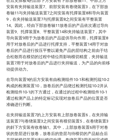
在后支撑板4的后部下方安装有下部放卷轴11、中部上方
安装有夹持输送装置7、前部安装有卷绕装置3，在下部放
卷轴11与夹持输送装置7之间安装有托撑装置8和导向装置
9，在夹持输送装置7与托撑装置8之间安装有平整装置
14。因此，经由下部放卷轴11放卷后的产品依次通过导向
装置9、托撑装置8、平整装置14和夹持输送装置7，其中
导向装置9用于为放卷后的产品提供导向作用，托撑装置8
用于对放卷后的产品进行托撑支持，平整装置14用于对放
卷后的产品进行按压平整以避免产品的层结构之前由于结
合松散而在模切的过程中错位而影响模切精度，夹持输送
装置7用于对放卷后的产品进行夹持输送，为产品的向前移
动提供动力。
在导向装置9的后方安装有由检测组件10-1和检测托辊10-2
构成的检测装置10，放卷后的产品绕过检测托辊10-2并从
检测组件10-1的下方通过，在通过的过程中检测组件10-1
通过检测产品上的特定标记实现对放卷后产品的位置是否
准确进行判断。
在夹持输送装置7的上方安装有上部放卷装置6，在夹持输
送装置7与卷绕装置3之间安装有模切装置5，在卷绕装置3
的斜下方安装有收卷轴1。其中，上部放卷装置6用于对卷
状的垫层进行放卷，放卷后的垫层与待模切的产品贴合后
共同被模切装置5进行模切处理，卷绕装置3用于对完成模