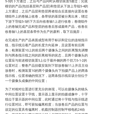
5-3的下方通过，之后与产品同时从模切装置5通过；完成
模切的产品(包括基层和产品层)和垫层从下游上导辊5-4的
上方通过，之后产品层和垫层两者组合后直接向设置在卷
绕组件上的卷轴上收卷，条带状的基层被分离出来，绕过
下游下导辊5-5的下方后向收卷轴1上进行收卷；卷绕组件
上的卷轴完成产品和垫层的收卷后形成最终产品，收卷在
收卷轴1上的基层条带作为生产的废料，取下后抛弃；
在完成生产的产品表面成型有用于标识和定位的连续指示
线，指示线沿着产品的长度方向延伸，且设置有前后两
条；检测装置10上的前后两个摄像头之间的距离预先调整
到与两条指示线之间的距离相等的状态，且两个摄像头的
位置应与前述模切装置5上位于最外侧的两个切刀5-1-2的
位置对正；整卷产品挂载安装到下部放卷轴11上并且主动
放卷时，检测装置10的两个摄像头向下拍摄产品上的两条
指示线，位置准确的情况下，这两条指示线应该分别位于
一个摄像头成像的中间位置；
为了对相对位置进行更充分的体现，可以在摄像头的镜头
中间位置设置十字线，显示器上显示的拍摄成像中，十字
线位于显示器的中间位置，此时通过将十字线与指示线进
行位置对比，即可获知偏离程度；当放卷后产品的位置与
设定的位置具有偏离时，机载控制器控制平移电机24动