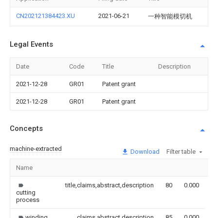
CN202121384423.XU
2021-06-21
一种智能模切机
Legal Events
Date
Code
Title
Description
2021-12-28
GR01
Patent grant
2021-12-28
GR01
Patent grant
Concepts
machine-extracted
Download
Filter table
Name
Im
title,claims,abstract,description
80
0.000
cutting
process
winding
claims,abstract,description
85
0.000