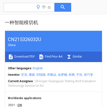
一种智能模切机
CN215326032U
China
Download PDF
Find Prior Art
Similar
Other languages
English
Inventor
甘浩
潘婧
刘锐能
井晓运
金梦楠
孙茜
于欣
张巧苓
Current Assignee
Zhongan Guangyuan Testing And Evaluation
Technology Service Co ltd
Worldwide applications
2021
CN