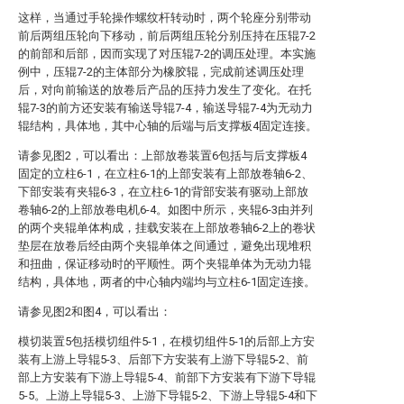
这样，当通过手轮操作螺纹杆转动时，两个轮座分别带动
前后两组压轮向下移动，前后两组压轮分别压持在压辊7-2
的前部和后部，因而实现了对压辊7-2的调压处理。本实施
例中，压辊7-2的主体部分为橡胶辊，完成前述调压处理
后，对向前输送的放卷后产品的压持力发生了变化。在托
辊7-3的前方还安装有输送导辊7-4，输送导辊7-4为无动力
辊结构，具体地，其中心轴的后端与后支撑板4固定连接。
请参见图2，可以看出：上部放卷装置6包括与后支撑板4
固定的立柱6-1，在立柱6-1的上部安装有上部放卷轴6-2、
下部安装有夹辊6-3，在立柱6-1的背部安装有驱动上部放
卷轴6-2的上部放卷电机6-4。如图中所示，夹辊6-3由并列
的两个夹辊单体构成，挂载安装在上部放卷轴6-2上的卷状
垫层在放卷后经由两个夹辊单体之间通过，避免出现堆积
和扭曲，保证移动时的平顺性。两个夹辊单体为无动力辊
结构，具体地，两者的中心轴内端均与立柱6-1固定连接。
请参见图2和图4，可以看出：
模切装置5包括模切组件5-1，在模切组件5-1的后部上方安
装有上游上导辊5-3、后部下方安装有上游下导辊5-2、前
部上方安装有下游上导辊5-4、前部下方安装有下游下导辊
5-5。上游上导辊5-3、上游下导辊5-2、下游上导辊5-4和下