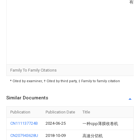
有限
Family To Family Citations
* Cited by examiner, † Cited by third party, ‡ Family to family citation
Similar Documents
Publication
Publication Date
Title
CN111137724B
2024-06-25
一种cpp薄膜收卷机
CN207943628U
2018-10-09
高速分切机