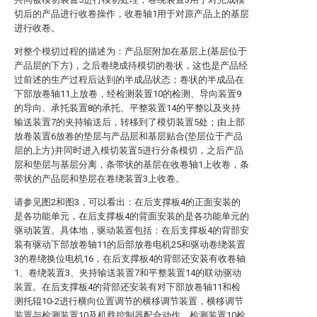
切后的产品进行收卷操作，收卷轴1用于对原产品上的基层
进行收卷。
对整个模切过程的描述为：产品层附加在基层上(基层位于
产品层的下方)，之后卷绕成待模切的卷状，这也是产品经
过前述的生产过程后达到的半成品状态；卷状的半成品在
下部放卷轴11上放卷，经检测装置10的检测、导向装置9
的导向、承托装置8的承托、平整装置14的平整以及夹持
输送装置7的夹持输送后，转移到了模切装置5处；由上部
放卷装置6放卷的垫层与产品层和基层贴合(垫层位于产品
层的上方)并同时进入模切装置5进行分条模切，之后产品
层和垫层与基层分离，条带状的基层在收卷轴1上收卷，条
带状的产品层和垫层在卷绕装置3上收卷。
请参见图2和图3，可以看出：在后支撑板4的正面安装的
是各功能单元，在后支撑板4的背面安装的是各功能单元的
驱动装置。具体地，驱动装置包括：在后支撑板4的背部安
装有驱动下部放卷轴11的后部放卷电机25和驱动卷绕装置
3的卷绕换位电机16，在后支撑板4的背部还安装有收卷轴
1、卷绕装置3、夹持输送装置7和平整装置14的联动驱动
装置。在后支撑板4的背部还安装有对下部放卷轴11和检
测托辊10-2进行横向位置调节的横移调节装置，横移调节
装置与检测装置10及机载控制器配合动作，检测装置10检