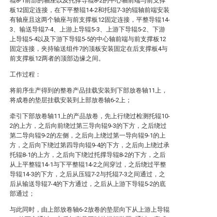
辊8-1前部的轴座以及托撑导辊8-2的中心轴前端与前支撑
板12固定连接，在下平整辊14-2和托辊7-3的辊轴前端安装
有轴座且这两个轴座与前支撑板12固定连接，平整导辊14-
3、输送导辊7-4、上游上导辊5-3、上游下导辊5-2、下游
上导辊5-4以及下游下导辊5-5的中心轴前端与前支撑板12
固定连接，夹持输送组件7的顶板安装固定在后支撑板4与
前支撑板12两者的顶部边缘之间。
工作过程：
将前序生产得到的整卷产品挂载安装到下部放卷轴11上，
将成卷的垫层挂载安装到上部放卷轴6-2上；
牵引下部放卷轴11上的产品放卷，先上行绕过检测托辊10-
2的上方，之后向前绕过第三导向辊9-3的下方，之后绕过
第二导向辊9-2的左侧，之后向上绕过第一导向辊9-1的上
方，之后向下绕过第四导向辊9-4的下方，之后向上绕过承
托辊8-1的上方，之后向下绕过托撑导辊8-2的下方，之后
从上平整辊14-1与下平整辊14-2之间穿过，之后绕过平整
导辊14-3的下方，之后从压辊7-2与托辊7-3之间通过，之
后从输送导辊7-4的下方通过，之后从上游下导辊5-2的底
部通过；
与此同时，由上部放卷轴6-2放卷的垫层向下从上游上导辊