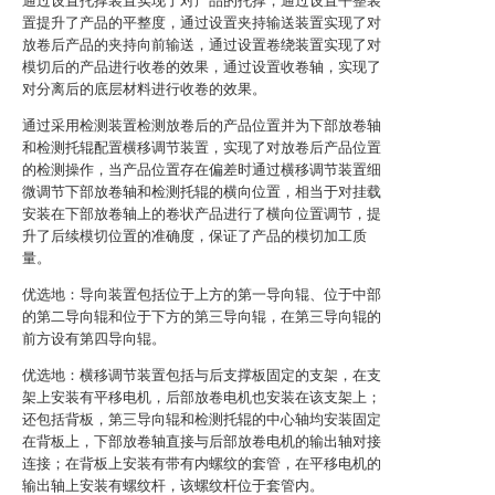
通过设置托撑装置实现了对产品的托撑，通过设置平整装
置提升了产品的平整度，通过设置夹持输送装置实现了对
放卷后产品的夹持向前输送，通过设置卷绕装置实现了对
模切后的产品进行收卷的效果，通过设置收卷轴，实现了
对分离后的底层材料进行收卷的效果。
通过采用检测装置检测放卷后的产品位置并为下部放卷轴
和检测托辊配置横移调节装置，实现了对放卷后产品位置
的检测操作，当产品位置存在偏差时通过横移调节装置细
微调节下部放卷轴和检测托辊的横向位置，相当于对挂载
安装在下部放卷轴上的卷状产品进行了横向位置调节，提
升了后续模切位置的准确度，保证了产品的模切加工质
量。
优选地：导向装置包括位于上方的第一导向辊、位于中部
的第二导向辊和位于下方的第三导向辊，在第三导向辊的
前方设有第四导向辊。
优选地：横移调节装置包括与后支撑板固定的支架，在支
架上安装有平移电机，后部放卷电机也安装在该支架上；
还包括背板，第三导向辊和检测托辊的中心轴均安装固定
在背板上，下部放卷轴直接与后部放卷电机的输出轴对接
连接；在背板上安装有带有内螺纹的套管，在平移电机的
输出轴上安装有螺纹杆，该螺纹杆位于套管内。