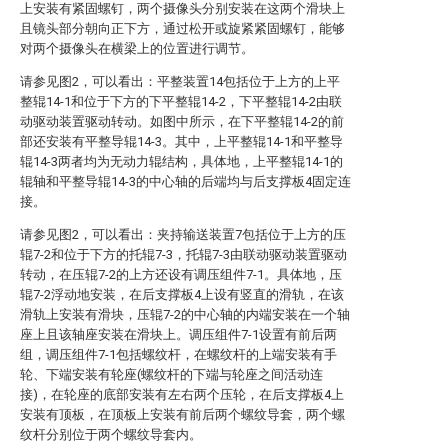
上安装有紧固螺钉，两个摄像头分别安装在这两个滑块上
且镜头部分朝向正下方，通过松开或旋紧紧固螺钉，能够
对两个摄像头在横梁上的位置进行调节。
请参见图2，可以看出：平整装置14包括位于上方的上平
整辊14-1和位于下方的下平整辊14-2，下平整辊14-2由联
动驱动装置驱动转动。如图中所示，在下平整辊14-2的前
部还安装有平整导辊14-3。其中，上平整辊14-1和平整导
辊14-3两者均为无动力辊结构，具体地，上平整辊14-1的
辊轴和平整导辊14-3的中心轴的后端均与后支撑板4固定连
接。
请参见图2，可以看出：夹持输送装置7包括位于上方的压
辊7-2和位于下方的托辊7-3，托辊7-3由联动驱动装置驱动
转动，在压辊7-2的上方还设有调压组件7-1。具体地，压
辊7-2浮动地安装，在后支撑板4上设有竖直的滑轨，在该
滑轨上安装有滑块，压辊7-2的中心轴的内端安装在一个轴
座上且该轴座安装在滑块上。调压组件7-1设置有前后两
组，调压组件7-1包括螺纹杆，在螺纹杆的上端安装有手
轮、下端安装有轮座(螺纹杆的下端与轮座之间活动连
接)，在轮座的底部安装有左右两个压轮，在后支撑板4上
安装有顶板，在顶板上安装有前后两个螺纹导套，两个螺
纹杆分别位于两个螺纹导套内。