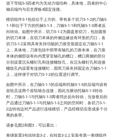
游下导辊5-5四者均为无动力辊结构，具体地，四者的中心
轴后端均与后支撑板4固定连接。
模切组件5-1包括位于上方的、带有多个切刀5-1-2的刀轴5-
1-1和位于下方的托轴5-1-3，刀轴5-1-1和托轴5-1-3两者反
向转动。如图中所示，切刀5-1-2为圆盘形切刀，包括圆形
的切刀本体，在切刀本体的外侧边缘设有环形的刃口，各
切刀5-1-2采用具有夹持功能的刀座安装固定在刀轴5-1-1
上，具体地，刀座包括中部带有轴孔的刀座本体，在刀座
本体的侧部设有向内贯穿至轴孔的槽口，槽口两侧的部分
分别设置沉头螺钉孔和连接螺纹孔，在沉头螺钉孔和连接
螺纹孔内设置有连接螺钉，因而刀座夹持固定在刀轴5-1-1
上，这样便于对切刀5-1-2的位置进行调节。
如图中所示，在刀轴5-1-1的后端和托轴5-1-3的后端均设有
齿轮且这两个齿轮啮合连接，因此当驱动托轴5-1-3转动
时，刀轴5-1-1与托轴5-1-3两者同步反向转动，当放卷后的
产品通过刀轴5-1-1与托轴5-1-3之间的空间时，各切刀5-1-
2边转动边对产品进行连续模切，产品经模切后形成多个分
离的条带。
请参见图2和图3，可以看出：
卷绕装置3包括转盘3-2，在转盘3-2上安装有第一卷绕组件