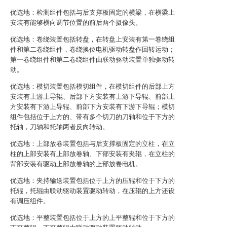
优选地：检测组件包括与后支撑板固定的横梁，在横梁上
安装有能够横向调节位置的前后两个摄像头。
优选地：卷绕装置包括转盘，在转盘上安装有第一卷绕组
件和第二卷绕组件，卷绕换位电机驱动转盘作回转运动；
第一卷绕组件和第二卷绕组件由联动驱动装置单独驱动转
动。
优选地：模切装置包括模切组件，在模切组件的后部上方
安装有上游上导辊、后部下方安装有上游下导辊、前部上
方安装有下游上导辊、前部下方安装有下游下导辊；模切
组件包括位于上方的、带有多个切刀的刀轴和位于下方的
托轴，刀轴和托轴两者反向转动。
优选地：上部放卷装置包括与后支撑板固定的立柱，在立
柱的上部安装有上部放卷轴、下部安装有夹辊，在立柱的
背部安装有驱动上部放卷轴的上部放卷电机。
优选地：夹持输送装置包括位于上方的压辊和位于下方的
托辊，托辊由联动驱动装置驱动转动，在压辊的上方还设
有调压组件。
优选地：平整装置包括位于上方的上平整辊和位于下方的