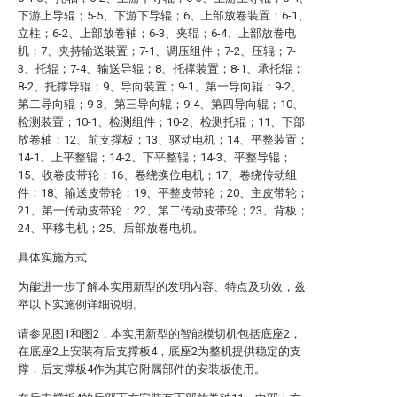
下游上导辊；5-5、下游下导辊；6、上部放卷装置；6-1、
立柱；6-2、上部放卷轴；6-3、夹辊；6-4、上部放卷电
机；7、夹持输送装置；7-1、调压组件；7-2、压辊；7-
3、托辊；7-4、输送导辊；8、托撑装置；8-1、承托辊；
8-2、托撑导辊；9、导向装置；9-1、第一导向辊；9-2、
第二导向辊；9-3、第三导向辊；9-4、第四导向辊；10、
检测装置；10-1、检测组件；10-2、检测托辊；11、下部
放卷轴；12、前支撑板；13、驱动电机；14、平整装置；
14-1、上平整辊；14-2、下平整辊；14-3、平整导辊；
15、收卷皮带轮；16、卷绕换位电机；17、卷绕传动组
件；18、输送皮带轮；19、平整皮带轮；20、主皮带轮；
21、第一传动皮带轮；22、第二传动皮带轮；23、背板；
24、平移电机；25、后部放卷电机。
具体实施方式
为能进一步了解本实用新型的发明内容、特点及功效，兹
举以下实施例详细说明。
请参见图1和图2，本实用新型的智能模切机包括底座2，
在底座2上安装有后支撑板4，底座2为整机提供稳定的支
撑，后支撑板4作为其它附属部件的安装板使用。