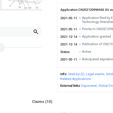
Application CN202120996943.XU e
Application filed by
2021-05-11
Technology Shenzhen
Priority to CN202120
2021-05-11
Application granted
2021-12-14
Publication of CN21
2021-12-14
Active
Status
Anticipated expiratio
2031-05-11
Info
Cited by (2)
Legal events
Simi
Related Applications
External links
Espacenet
Global Do
Claims
(10)