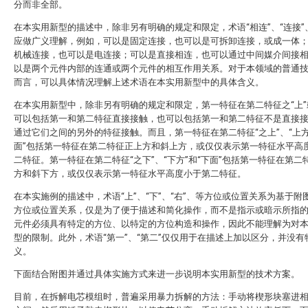
分而非全部。
在本实用新型的描述中，除非另有明确的规定和限定，术语“相连”、“连接”、
应做广义理解，例如，可以是固定连接，也可以是可拆卸连接，或成一体
机械连接，也可以是电连接；可以是直接相连，也可以通过中间媒介间接
以是两个元件内部的连通或两个元件的相互作用关系。对于本领域的普通
而言，可以具体情况理解上述术语在本实用新型中的具体含义。
在本实用新型中，除非另有明确的规定和限定，第一特征在第二特征之“上”或
可以包括第一和第二特征直接接触，也可以包括第一和第二特征不是直接
通过它们之间的另外的特征接触。而且，第一特征在第二特征“之上”、“上方
面”包括第一特征在第二特征正上方和斜上方，或仅仅表示第一特征水平高
二特征。第一特征在第二特征“之下”、“下方”和“下面”包括第一特征在第二
方和斜下方，或仅仅表示第一特征水平高度小于第二特征。
在本实施例的描述中，术语“上”、“下”、“右”、等方位或位置关系为基于附
方位或位置关系，仅是为了便于描述和简化操作，而不是指示或暗示所指
元件必须具有特定的方位、以特定的方位构造和操作，因此不能理解为对
型的限制。此外，术语“第一”、“第二”仅仅用于在描述上加以区分，并没有
义。
下面结合附图并通过具体实施方式来进一步说明本实用新型的技术方案。
目前，在拆解电芯模组时，普遍采用暴力拆解的方法：手动将楔形块塞进