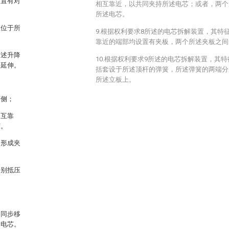
设置有对
相互靠近，以共同夹持所述电芯；或者，两个
所述电芯。
且位于所
9.根据权利要求8所述的电芯拆解装置，其特
靠近的端部均设置有夹板，两个所述夹板之间
所述升降
10.根据权利要求9所述的电芯拆解装置，其
向延伸。
括套设于所述顶杆的弹簧，所述弹簧的两端分
所述立板上。
两侧；
相互靠
芯。
间形成夹
分别抵压
架同步移
个电芯。