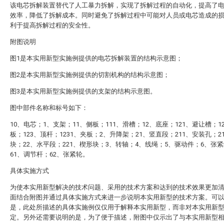
该电芯拆解装置替代了人工暴力拆解，实现了拆解过程的自动化，提高了
效率，降低了拆解成本。同时避免了拆解过程中可能对人员或电芯造成的
利于提高拆解过程的安全性。
附图说明
图1是本实用新型实施例提供的电芯拆解装置的结构示意图；
图2是本实用新型实施例提供的切割机构的结构示意图；
图3是本实用新型实施例提供的支架的结构示意图。
图中部件名称和标号如下：
10、电芯；1、支架；11、侧板；111、滑槽；12、底座；121、避让槽；1
板；123、顶杆；1231、夹板；2、升降架；21、竖直段；211、安装孔；2
块；22、水平段；221、楔形块；3、转轴；4、线绳；5、驱动件；6、张
61、调节杆；62、张紧轮。
具体实施方式
为使本实用新型解决的技术问题、采用的技术方案和达到的技术效果更加
面结合附图并通过具体实施方式来进一步说明本实用新型的技术方案。可
是，此处所描述的具体实施例仅仅用于解释本实用新型，而非对本实用新
定。另外还需要说明的是，为了便于描述，附图中仅示出了与本实用新型