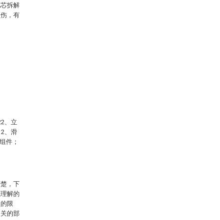
电芯拆解
损伤，有
22、立
12、滑
紧组件；
清楚，下
以理解的
型的限
相关的部