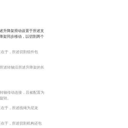
述升降架滑动设置于所述支
降架同步移动，以切割两个
征在于，所述切割组件包
所述转轴沿所述升降架的长
转轴传动连接，且被配置为
旋转。
征在于，所述线绳为尼龙
征在于，所述切割机构还包