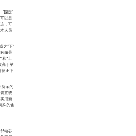
“固定”
；可以是
相连，可
技术人员
之“下”
接触而是
”和“上
度高于第
特征正下
图所示的
的装置或
本实用新
特殊的含
相邻电芯