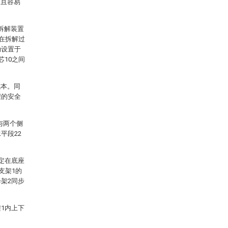
而且容易
拆解装置
0在拆解过
动设置于
芯10之间
成本。同
程的安全
与两个侧
平段22
定在底座
支架1的
架2同步
1内上下