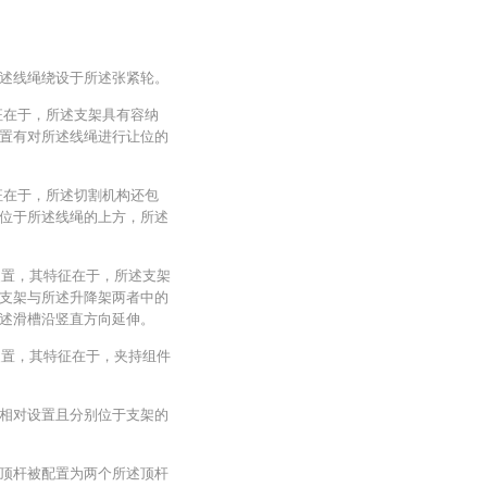
述线绳绕设于所述张紧轮。
征在于，所述支架具有容纳
置有对所述线绳进行让位的
征在于，所述切割机构还包
位于所述线绳的上方，所述
解装置，其特征在于，所述支架
支架与所述升降架两者中的
述滑槽沿竖直方向延伸。
解装置，其特征在于，夹持组件
相对设置且分别位于支架的
顶杆被配置为两个所述顶杆