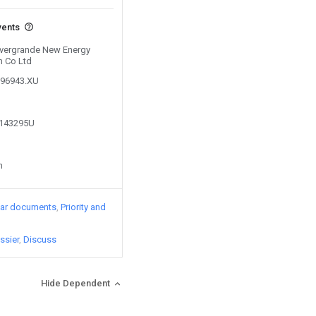
vents
 Evergrande New Energy
 Co Ltd
996943.XU
5143295U
n
lar documents
Priority and
ssier
Discuss
Hide Dependent