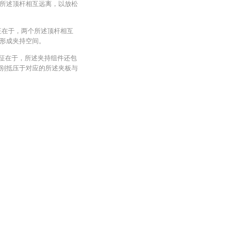
所述顶杆相互远离，以放松
征在于，两个所述顶杆相互
形成夹持空间。
特征在于，所述夹持组件还包
别抵压于对应的所述夹板与