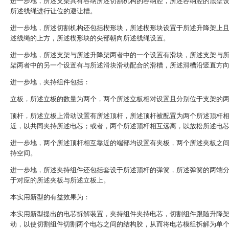
进一步地，所述支架具有容纳所述切割机构的容纳腔，所述容纳腔的底壁
所述线绳进行让位的避让槽。
进一步地，所述切割机构还包括楔形块，所述楔形块设置于所述升降架上
述线绳的上方，所述楔形块的尖部朝向所述线绳设置。
进一步地，所述支架与所述升降架两者中的一个设置有滑块，所述支架与
架两者中的另一个设置有与所述滑块滑动配合的滑槽，所述滑槽沿竖直方
进一步地，夹持组件包括：
立板，所述立板的数量为两个，两个所述立板相对设置且分别位于支架的
顶杆，所述立板上滑动设置有所述顶杆，所述顶杆被配置为两个所述顶杆
近，以共同夹持所述电芯；或者，两个所述顶杆相互远离，以放松所述电
进一步地，两个所述顶杆相互靠近的端部均设置有夹板，两个所述夹板之
持空间。
进一步地，所述夹持组件还包括套设于所述顶杆的弹簧，所述弹簧的两端
于对应的所述夹板与所述立板上。
本实用新型的有益效果为：
本实用新型提出的电芯拆解装置，夹持组件夹持电芯，切割组件跟随升降
动，以使切割组件切割两个电芯之间的结构胶，从而将电芯模组拆解为单