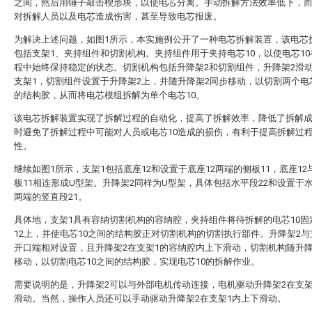
之间，然后用锤子敲击楔形块，以使电芯分离。手动拆解方法效率低下，
对拆解人员以及电芯造成伤害，甚至导致电芯报废。
为解决上述问题，如图1所示，本实施例公开了一种电芯拆解装置，该电芯
包括支架1、夹持组件和切割机构。夹持组件用于夹持电芯10，以使电芯1
程中始终保持稳定的状态。切割机构包括升降架2和切割组件，升降架2滑
支架1，切割组件设置于升降架2上，并随升降架2同步移动，以切割两个电
的结构胶，从而将电芯模组拆解为单个电芯10。
该电芯拆解装置实现了拆解过程的自动化，提高了拆解效率，降低了拆解
时避免了拆解过程中可能对人员或电芯10造成的损伤，有利于提高拆解过
性。
继续如图1所示，支架1包括底座12和设置于底座12两端的侧板11，底座12
板11相连形成U型架。升降架2同样为U型架，具体包括水平段22和设置于水
两端的竖直段21。
具体地，支架1具有容纳切割机构的容纳腔，夹持组件将待拆解的电芯10固
12上，并使电芯10之间的结构胶正对切割机构的切割执行部件。升降架2与
开口端相对设置，且升降架2在支架1的容纳腔内上下滑动，切割机构随升降
移动，以切割电芯10之间的结构胶，实现电芯10的拆解作业。
需要说明的是，升降架2可以与外部电机传动连接，电机驱动升降架2在支架
滑动。当然，操作人员还可以手动驱动升降架2在支架1内上下滑动。