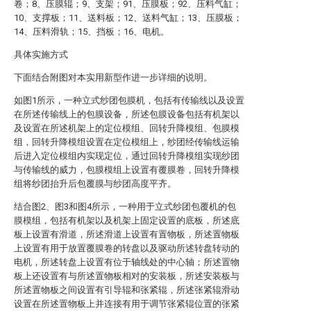
卷；8、压膜辊；9、支架；91、压膜板；92、压料气缸；
10、支撑板；11、送料板；12、送料气缸；13、压膜板；
14、压料滑轨；15、挡板；16、电机。
具体实施方式
下面结合附图对本实用新型作进一步详细的说明。
如图1所示，一种立式纱团包膜机，包括有传输线以及设置
在所述传输线上的包膜设备，所述包膜设备包括有机架以
及设置在所述机架上的定位模组、回转升降模组、包膜模
组，回转升降模组设置在定位模组上，纱团经传输线运输
后进入定位模组内实现定位，通过回转升降模组实现纱团
与传输线的威力，包膜模组上设置有覆膜卷，回转升降模
组将纱团抬升后包覆膜与纱团高度平齐。
结合图2、图3和图4所示，一种用于立式纱团包覆机的包
膜模组，包括有机架以及机架上固定设置的底板，所述底
板上设置有滑道，所述滑道上设置有置物板，所述置物板
上设置有用于放置覆膜卷的转盘以及驱动所述转盘转动的
电机，所述转盘上设置有位于轴线处的中心轴；所述置物
板上还设置有与所述置物板相对的安装板，所述安装板与
所述置物板之间设置有引导辊和张紧辊，所述张紧辊滑动
设置在所述置物板上并连接有用于调节张紧辊位置的张紧