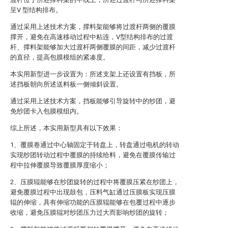
呈V 型结构排布。
通过采用上述技术方案，撑料架能够将过渡杆两侧的覆膜
撑开，避免在高速移动过程中粘连，V型结构排布的过渡
杆、撑料架能够加大过渡杆两侧覆膜的间距，减少过渡杆
的直径，提高包膜模组的紧凑度。
本实用新型进一步设置为：所述支架上还设置有挡板，所
述挡板朝向所述送料板一侧倾斜设置。
通过采用上述技术方案，挡板能够引导旋转中的纱团，避
免纱团卡入包膜模组内。
综上所述，本实用新型具有以下效果：
1、覆膜卷通过中心轴固定于转盘上，转盘通过电机的转动
实现纱团转动过程中覆膜的持续给料，避免在覆膜传输过
程中拉伸覆膜导致覆膜厚度缩小；
2、压膜辊能够在纱团旋转的过程中将覆膜压紧在纱团上，
避免覆膜过程中出现鼓包，压料气缸通过压膜板实现压膜
辊的伸缩，具有伸缩功能的压膜辊能够在包覆过程中逐步
收缩，避免压膜辊对纱团压力过大而影响纱团的旋转；