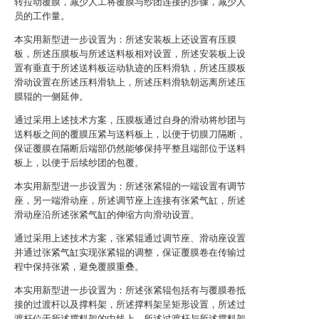
转拉动覆膜，减少人工将覆膜与纱团连接的步骤，减少人
员的工作量。
本实用新型进一步设置为：所述安装板上还设置有压膜
板，所述压膜板与所述送料板相对设置，所述安装板上设
置有垂直于所述送料板运动轨迹的压料滑轨，所述压膜板
滑动设置在所述压料滑轨上，所述压料滑轨朝远离所述压
膜辊的一侧延伸。
通过采用上述技术方案，压膜板通过自身的滑动将纱团与
送料板之间的覆膜压紧与送料板上，以便于切膜刀隔断，
保证覆膜在隔断后端部仍然能够保持平整且端部位于送料
板上，以便于后续纱团的包覆。
本实用新型进一步设置为：所述张紧辊的一端设置有调节
座，另一端滑动座，所述调节座上连接有张紧气缸，所述
滑动座沿所述张紧气缸的伸缩方向滑动设置。
通过采用上述技术方案，张紧辊通过调节座、滑动座设置
并通过张紧气缸实现张紧辊的调整，保证覆膜卷在传输过
程中保持张紧，避免覆膜重叠。
本实用新型进一步设置为：所述张紧辊包括有与覆膜卷抵
接的过渡杆以及撑料架，所述撑料架呈矩形设置，所述过
渡杆位于所述撑料架的中线上，所述过渡杆与所述撑料架