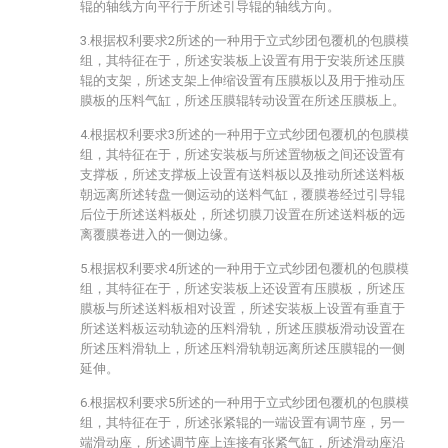
辊的轴线方向平行于所述引导辊的轴线方向。
3.根据权利要求2所述的一种用于立式纱团包覆机的包膜模
组，其特征在于，所述安装板上设置有用于安装所述压膜
辊的支架，所述支架上伸缩设置有压膜板以及用于推动压
膜板的压料气缸，所述压膜辊转动设置在所述压膜板上。
4.根据权利要求3所述的一种用于立式纱团包覆机的包膜模
组，其特征在于，所述安装板与所述置物板之间还设置有
支撑板，所述支撑板上设置有送料板以及推动所述送料板
朝远离所述转盘一侧运动的送料气缸，覆膜卷经过引导辊
后位于所述送料板处，所述切膜刀设置在所述送料板的远
离覆膜卷进入的一侧边缘。
5.根据权利要求4所述的一种用于立式纱团包覆机的包膜模
组，其特征在于，所述安装板上还设置有压膜板，所述压
膜板与所述送料板相对设置，所述安装板上设置有垂直于
所述送料板运动轨迹的压料滑轨，所述压膜板滑动设置在
所述压料滑轨上，所述压料滑轨朝远离所述压膜辊的一侧
延伸。
6.根据权利要求5所述的一种用于立式纱团包覆机的包膜模
组，其特征在于，所述张紧辊的一端设置有调节座，另一
端滑动座，所述调节座上连接有张紧气缸，所述滑动座沿