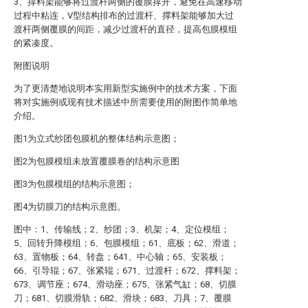
3、撑料架能够将过渡杆两侧的覆膜撑开，避免在高速移动
过程中粘连，V型结构排布的过渡杆、撑料架能够加大过
渡杆两侧覆膜的间距，减少过渡杆的直径，提高包膜模组
的紧凑度。
附图说明
为了更清楚地说明本实用新型实施例中的技术方案，下面
将对实施例或现有技术描述中所需要使用的附图作简单地
介绍。
图1为立式纱团包膜机的整体结构示意图；
图2为包膜模组未放置覆膜卷的结构示意图
图3为包膜模组的结构示意图；
图4为切膜刀的结构示意图。
图中：1、传输线；2、纱团；3、机架；4、定位模组；
5、回转升降模组；6、包膜模组；61、底板；62、滑道；
63、置物板；64、转盘；641、中心轴；65、安装板；
66、引导辊；67、张紧辊；671、过渡杆；672、撑料架；
673、调节座；674、滑动座；675、张紧气缸；68、切膜
刀；681、切膜滑轨；682、滑块；683、刀具；7、覆膜