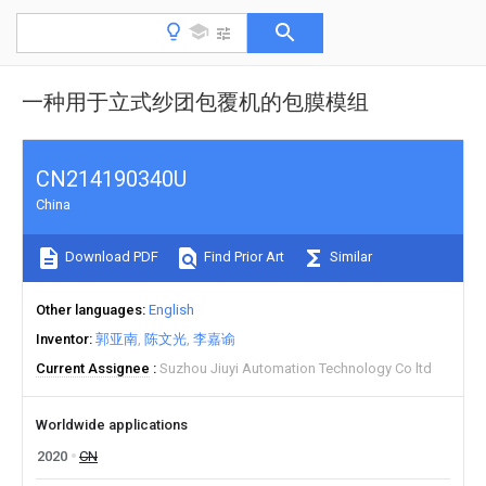
一种用于立式纱团包覆机的包膜模组
CN214190340U
China
Download PDF
Find Prior Art
Similar
Other languages
English
Inventor
郭亚南
陈文光
李嘉谕
Current Assignee
Suzhou Jiuyi Automation Technology Co ltd
Worldwide applications
2020
CN