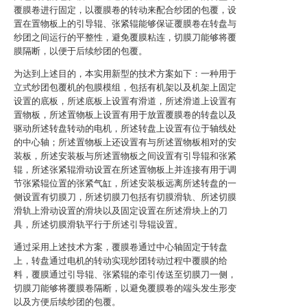
覆膜卷进行固定，以覆膜卷的转动来配合纱团的包覆，设
置在置物板上的引导辊、张紧辊能够保证覆膜卷在转盘与
纱团之间运行的平整性，避免覆膜粘连，切膜刀能够将覆
膜隔断，以便于后续纱团的包覆。
为达到上述目的，本实用新型的技术方案如下：一种用于
立式纱团包覆机的包膜模组，包括有机架以及机架上固定
设置的底板，所述底板上设置有滑道，所述滑道上设置有
置物板，所述置物板上设置有用于放置覆膜卷的转盘以及
驱动所述转盘转动的电机，所述转盘上设置有位于轴线处
的中心轴；所述置物板上还设置有与所述置物板相对的安
装板，所述安装板与所述置物板之间设置有引导辊和张紧
辊，所述张紧辊滑动设置在所述置物板上并连接有用于调
节张紧辊位置的张紧气缸，所述安装板远离所述转盘的一
侧设置有切膜刀，所述切膜刀包括有切膜滑轨、所述切膜
滑轨上滑动设置的滑块以及固定设置在所述滑块上的刀
具，所述切膜滑轨平行于所述引导辊设置。
通过采用上述技术方案，覆膜卷通过中心轴固定于转盘
上，转盘通过电机的转动实现纱团转动过程中覆膜的给
料，覆膜通过引导辊、张紧辊的牵引传送至切膜刀一侧，
切膜刀能够将覆膜卷隔断，以避免覆膜卷的端头发生形变
以及方便后续纱团的包覆。