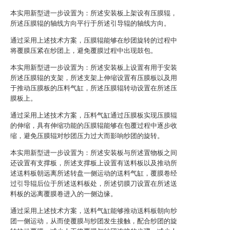
本实用新型进一步设置为：所述安装板上架设有压膜辊，
所述压膜辊的轴线方向平行于所述引导辊的轴线方向。
通过采用上述技术方案，压膜辊能够在纱团旋转的过程中
将覆膜压紧在纱团上，避免覆膜过程中出现鼓包。
本实用新型进一步设置为：所述安装板上设置有用于安装
所述压膜辊的支架，所述支架上伸缩设置有压膜板以及用
于推动压膜板的压料气缸，所述压膜辊转动设置在所述压
膜板上。
通过采用上述技术方案，压料气缸通过压膜板实现压膜辊
的伸缩，具有伸缩功能的压膜辊能够在包覆过程中逐步收
缩，避免压膜辊对纱团压力过大而影响纱团的旋转。
本实用新型进一步设置为：所述安装板与所述置物板之间
还设置有支撑板，所述支撑板上设置有送料板以及推动所
述送料板朝远离所述转盘一侧运动的送料气缸，覆膜卷经
过引导辊后位于所述送料板处，所述切膜刀设置在所述送
料板的远离覆膜卷进入的一侧边缘。
通过采用上述技术方案，送料气缸能够推动送料板朝向纱
团一侧运动，从而使覆膜与纱团发生接触，配合纱团的旋