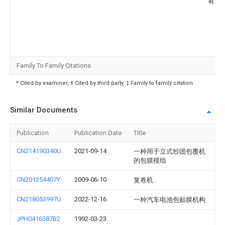
有限
Family To Family Citations
* Cited by examiner, † Cited by third party, ‡ Family to family citation
Similar Documents
Publication
Publication Date
Title
CN214190340U
2021-09-14
一种用于立式纱团包覆机
的包膜模组
CN201254407Y
2009-06-10
复卷机
CN218053997U
2022-12-16
一种汽车电池包贴膜机构
JPH0416387B2
1992-03-23