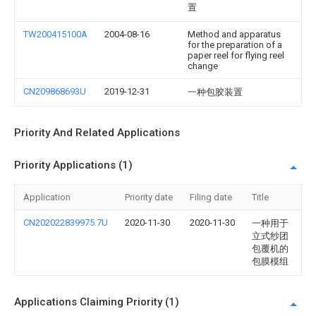
置
TW200415100A
2004-08-16
Method and apparatus
for the preparation of a
paper reel for flying reel
change
CN209868693U
2019-12-31
一种包胶装置
Priority And Related Applications
Priority Applications (1)
Application
Priority date
Filing date
Title
CN202022839975.7U
2020-11-30
2020-11-30
一种用于
立式纱团
包覆机的
包膜模组
Applications Claiming Priority (1)