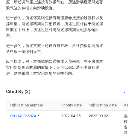
座，所述调节座上连接有张紧气缸，所述滑动座沿所述张
紧气缸的伸缩方向滑动设置。
进一步的，所述张紧辊包括有与覆膜卷抵接的过渡杆以及
撑料架，所述撑料架呈矩形设置，所述过渡杆位于所述撑
料架的中线上，所述过渡杆与所述撑料架呈V型结构排
布。
进一步的，所述支架上还设置有挡板，所述挡板朝向所述
送料板一侧倾斜设置。
应当指出，对于本领域的普通技术人员来说，在不脱离本
实用新型创造构思的前提下，还可以做出若干变形和改
进，这些都属于本实用新型的保护范围。
Cited By (3)
Publication number
Priority date
Publication date
Assi
CN114986582A
*
2022-04-25
2022-09-02
深圳
椿智
备股
限公