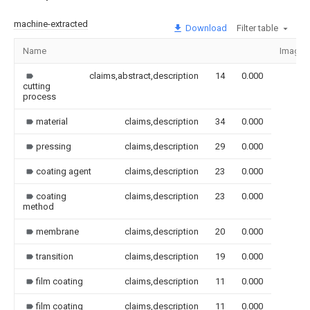
machine-extracted
Download
Filter table
Name
Image
claims,abstract,description
14
0.000
cutting
process
material
claims,description
34
0.000
pressing
claims,description
29
0.000
coating agent
claims,description
23
0.000
coating
claims,description
23
0.000
method
membrane
claims,description
20
0.000
transition
claims,description
19
0.000
film coating
claims,description
11
0.000
film coating
claims,description
11
0.000