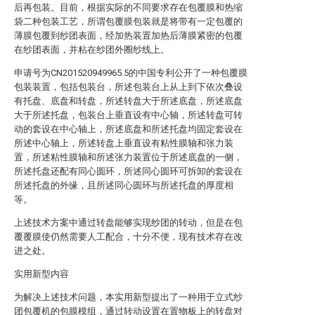
后再包装。目前，根据实际的不同要求存在包覆膜和热缩
袋二种包装工艺，所谓包覆膜包装就是将带有一定包覆的
薄膜包覆到纱团表面，经加热装置加热后薄膜紧密的包覆
在纱团表面，并粘在纱团外圈纱线上。
申请号为CN201520949965.5的中国专利公开了一种包覆膜
包装装置，包括包装台，所述包装台上从上到下依次叠设
有托盘、底盘和转盘，所述转盘大于所述底盘，所述底盘
大于所述托盘，包装台上垂直设有中心轴，所述转盘可转
动的套设在中心轴上，所述底盘和所述托盘均固定套设在
所述中心轴上，所述转盘上垂直设有粘性膜轴和张力装
置，所述粘性膜轴和所述张力装置位于所述底盘的一侧，
所述托盘还配有同心圆环，所述同心圆环可拆卸的套设在
所述托盘的外缘，且所述同心圆环与所述托盘的厚度相
等。
上述技术方案中通过转盘能够实现纱团的转动，但是在包
覆覆膜使仍然需要人工配合，十分不便，现有技术存在改
进之处。
实用新型内容
为解决上述技术问题，本实用新型提出了一种用于立式纱
团包覆机的包膜模组，通过转动设置在置物板上的转盘对