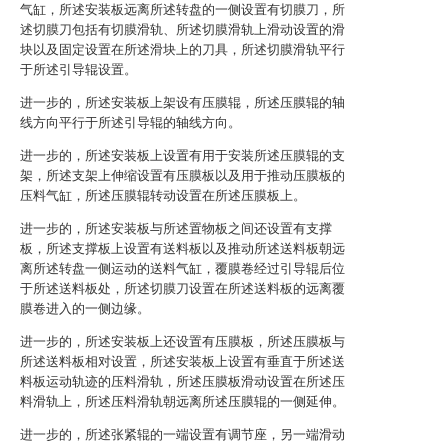
气缸，所述安装板远离所述转盘的一侧设置有切膜刀，所
述切膜刀包括有切膜滑轨、所述切膜滑轨上滑动设置的滑
块以及固定设置在所述滑块上的刀具，所述切膜滑轨平行
于所述引导辊设置。
进一步的，所述安装板上架设有压膜辊，所述压膜辊的轴
线方向平行于所述引导辊的轴线方向。
进一步的，所述安装板上设置有用于安装所述压膜辊的支
架，所述支架上伸缩设置有压膜板以及用于推动压膜板的
压料气缸，所述压膜辊转动设置在所述压膜板上。
进一步的，所述安装板与所述置物板之间还设置有支撑
板，所述支撑板上设置有送料板以及推动所述送料板朝远
离所述转盘一侧运动的送料气缸，覆膜卷经过引导辊后位
于所述送料板处，所述切膜刀设置在所述送料板的远离覆
膜卷进入的一侧边缘。
进一步的，所述安装板上还设置有压膜板，所述压膜板与
所述送料板相对设置，所述安装板上设置有垂直于所述送
料板运动轨迹的压料滑轨，所述压膜板滑动设置在所述压
料滑轨上，所述压料滑轨朝远离所述压膜辊的一侧延伸。
进一步的，所述张紧辊的一端设置有调节座，另一端滑动