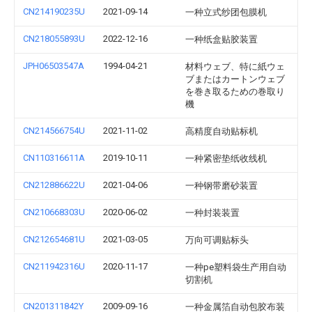
CN214190235U
2021-09-14
一种立式纱团包膜机
CN218055893U
2022-12-16
一种纸盒贴胶装置
JPH06503547A
1994-04-21
材料ウェブ、特に紙ウェ
ブまたはカートンウェブ
を巻き取るための巻取り
機
CN214566754U
2021-11-02
高精度自动贴标机
CN110316611A
2019-10-11
一种紧密垫纸收线机
CN212886622U
2021-04-06
一种钢带磨砂装置
CN210668303U
2020-06-02
一种封装装置
CN212654681U
2021-03-05
万向可调贴标头
CN211942316U
2020-11-17
一种pe塑料袋生产用自动
切割机
CN201311842Y
2009-09-16
一种金属箔自动包胶布装