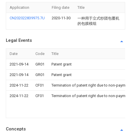
Application
Filing date
Title
CN202022839975.7U
2020-11-30
一种用于立式纱团包覆机
的包膜模组
Legal Events
Date
Code
Title
2021-09-14
GR01
Patent grant
2021-09-14
GR01
Patent grant
2024-11-22
CF01
Termination of patent right due to non-payment
2024-11-22
CF01
Termination of patent right due to non-payment
Concepts