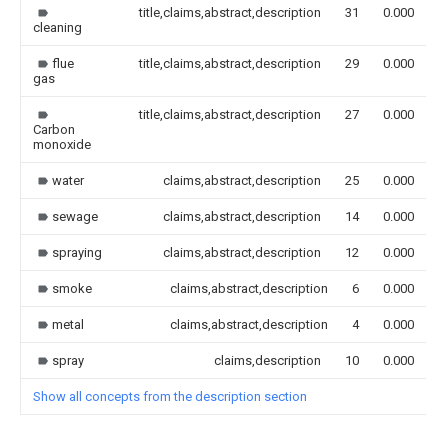
title,claims,abstract,description
31
0.000
cleaning
flue
title,claims,abstract,description
29
0.000
gas
title,claims,abstract,description
27
0.000
Carbon
monoxide
water
claims,abstract,description
25
0.000
sewage
claims,abstract,description
14
0.000
spraying
claims,abstract,description
12
0.000
smoke
claims,abstract,description
6
0.000
metal
claims,abstract,description
4
0.000
spray
claims,description
10
0.000
Show all concepts from the description section