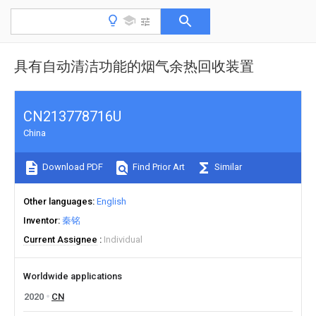
具有自动清洁功能的烟气余热回收装置
CN213778716U
China
Download PDF
Find Prior Art
Similar
Other languages
English
Inventor
秦铭
Current Assignee
Individual
Worldwide applications
2020
CN