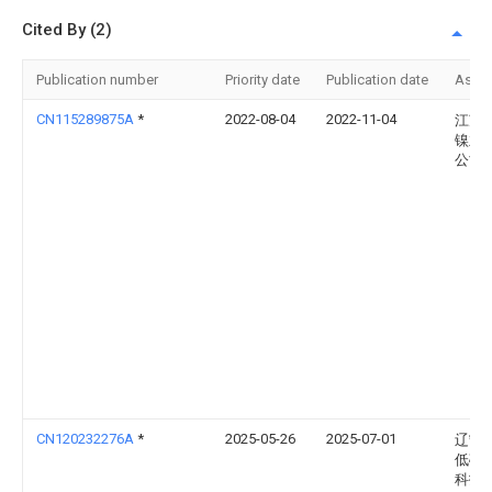
Cited By (2)
Publication number
Priority date
Publication date
Assi
CN115289875A
*
2022-08-04
2022-11-04
江苏
镍业
公司
CN120232276A
*
2025-05-26
2025-07-01
辽宁
低碳
科技