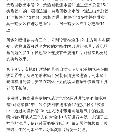
余热回收出水管12，余热回收进水管11通过进水总管15和
换热管13的一端相连通，余热回收出水管12通过出水总管
14与换热管13的另一端相连通，换热管13多排并列排布，
其一端安装在进水总管15上，另一端安装在出水总管14
上；
所述的喷淋箱共有三个，分别设置在箱体1的上方和左右两
侧，这样设置可以全方位的对箱体内部进行清理，避免堵
塞问题的发生；换热管上连接有金属翅片，能够实现更好
的换热效果。
实施例3，实施例1所述的具有自动清洁功能的烟气余热回
收装置中，所述的喷淋箱上安装有清洗水进管，污水箱上
安装有排污管，安装在箱体上方的喷淋箱顶部设置有人孔
以便于检修。
使用时，将高温多灰烟气从进气管4经过进气箱41和喷淋
箱2到达箱体1中，将余热回收进水管12连接到外部水源
中，通过向换热管13中注入冷水带走高温烟气中的热量，
喷淋箱2可以从三个方向对箱体1内部进行冲洗，实现了全
方位的清理，使该装置能够连续运行而无需停机检修，喷
淋时产生的污水经由污水箱3排出后统一处理。