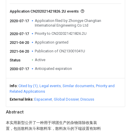
Application CN202021421826.2U events
Application filed by Zhongye Changtian
2020-07-17
International Engineering Co Ltd
Priority to CN202021421826.2U
2020-07-17
Application granted
2021-04-20
Publication of CN213001041U
2021-04-20
Active
Status
Anticipated expiration
2030-07-17
Info
Cited by (1)
Legal events
Similar documents
Priority and
Related Applications
External links
Espacenet
Global Dossier
Discuss
Abstract
本实用新型公开了一种用于球团生产的杂物筛除收集装
置，包括散料灰斗和散料车，散料灰斗的下端设置有卸料