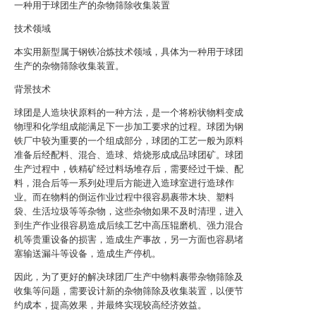
一种用于球团生产的杂物筛除收集装置
技术领域
本实用新型属于钢铁冶炼技术领域，具体为一种用于球团
生产的杂物筛除收集装置。
背景技术
球团是人造块状原料的一种方法，是一个将粉状物料变成
物理和化学组成能满足下一步加工要求的过程。球团为钢
铁厂中较为重要的一个组成部分，球团的工艺一般为原料
准备后经配料、混合、造球、焙烧形成成品球团矿。球团
生产过程中，铁精矿经过料场堆存后，需要经过干燥、配
料，混合后等一系列处理后方能进入造球室进行造球作
业。而在物料的倒运作业过程中很容易裹带木块、塑料
袋、生活垃圾等等杂物，这些杂物如果不及时清理，进入
到生产作业很容易造成后续工艺中高压辊磨机、强力混合
机等贵重设备的损害，造成生产事故，另一方面也容易堵
塞输送漏斗等设备，造成生产停机。
因此，为了更好的解决球团厂生产中物料裹带杂物筛除及
收集等问题，需要设计新的杂物筛除及收集装置，以便节
约成本，提高效果，并最终实现较高经济效益。