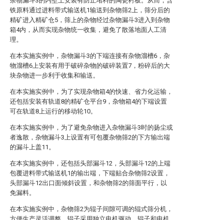
杂物漏斗3的内壁上安装有防止堵料的陶瓷衬板。从而，含
铁原料通过进料带式输送机1输送到杂物筛2上，筛分后的
精矿进入精矿仓5，筛上的杂物经过杂物漏斗3进入到杂物
箱4内，从而实现杂物统一收集，避免了散落地面人工清
理。
在本实施实例中，杂物漏斗3的下端连接有杂物溜槽6，杂
物溜槽6上安装有用于破碎杂物的破碎装置7，粉碎后的大
块杂物进一步利于收集和输送。
在本实施实例中，为了实现杂物箱4的快速、省力化运输，
还包括安装有轨道8的精矿仓平台9，杂物箱4的下端设置
可在轨道8上运行的移动轮10。
在本实施实例中，为了避免杂物进入杂物漏斗3时的扬尘或
者逸散，杂物漏斗3上设置有可包覆杂物筛2的下方输出端
的漏斗上盖11。
在本实施实例中，还包括头部漏斗12，头部漏斗12的上端
包覆进料带式输送机1的输出端，下端贴合杂物筛2设置，
头部漏斗12出口面倾斜设置，和杂物筛2的筛面平行，以
免漏料。
在本实施实例中，杂物筛2为辊子间隙可调的辊式筛分机，
方便生产灵活调整，辊子采用独立电机驱动，辊子和电机