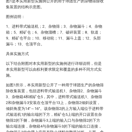
图1是本实用新型实施例公开的用于球团生产的杂物筛除收
集装置的结构示意图。
图例说明：
1、进料带式输送机；2、杂物筛；3、杂物漏斗；4、杂物
箱；5、精矿仓；6、杂物溜槽；7、破碎装置；8、轨道；
9、精矿仓平台；10、移动轮；11、漏斗上盖；12、头部
漏斗；13、仓顶平台。
具体实施方式
以下结合附图对本实用新型的实施例进行详细说明，但是
本实用新型可以由权利要求限定和覆盖的多种不同方式实
施。
如图1所示，本实用新型公开了一种用于球团生产的杂物筛
除收集装置，包括进料带式输送机1、杂物筛2、杂物漏斗
3、杂物箱4和精矿仓5，其中，进料带式输送机1、杂物筛
2和杂物漏斗3安装在仓顶平台13上，杂物筛2倾斜设置，
倾斜角度为14°～16°。该杂物筛2的上方输入端位于进料带
式输送机1的输出端的下方，精矿仓5上端的开口设置在杂
物筛2的下侧，杂物漏斗3上端的输入口与杂物筛2的下方
输出端连接，杂物箱4与杂物漏斗3的下端的输出口连接，