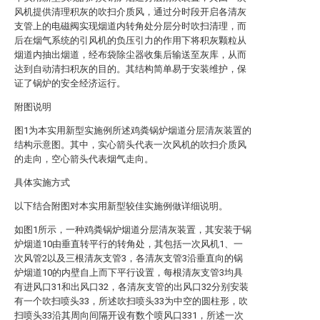
风机提供清理积灰的吹扫介质风，通过分时段开启各清灰
支管上的电磁阀实现烟道内转角处分层分时吹扫清理，而
后在烟气系统的引风机的负压引力的作用下将积灰颗粒从
烟道内抽出烟道，经布袋除尘器收集后输送至灰库，从而
达到自动清扫积灰的目的。其结构简单易于安装维护，保
证了锅炉的安全经济运行。
附图说明
图1为本实用新型实施例所述鸡粪锅炉烟道分层清灰装置的
结构示意图。其中，实心箭头代表一次风机的吹扫介质风
的走向，空心箭头代表烟气走向。
具体实施方式
以下结合附图对本实用新型较佳实施例做详细说明。
如图1所示，一种鸡粪锅炉烟道分层清灰装置，其安装于锅
炉烟道10由垂直转平行的转角处，其包括一次风机1、一
次风管2以及三根清灰支管3，各清灰支管3沿垂直向的锅
炉烟道10的内壁自上而下平行设置，每根清灰支管3均具
有进风口31和出风口32，各清灰支管的出风口32分别安装
有一个吹扫喷头33，所述吹扫喷头33为中空的圆柱形，吹
扫喷头33沿其周向间隔开设有数个喷风口331，所述一次