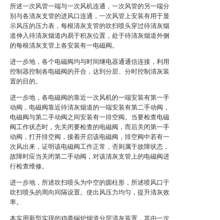
所述一次风管一端与一次风机连通，一次风管的另一端分
别与各清灰支管的进风口连通，一次风管上安装有用于显
示风压的压力表，每根清灰支管的吹扫喷头穿过待清灰烟
道伸入待清灰烟道内易于积灰位置，处于待清灰烟道外侧
的每根清灰支管上各安装有一电磁阀。
进一步地，各个电磁阀均与时间继电器通通信连接，利用
控制器控制各电磁阀的开合，达到分层、分时控制清灰装
置的目的。
进一步地，各电磁阀的靠近一次风机的一端安装有第一手
动阀，电磁阀靠近待清灰烟道的一端安装有第二手动阀，
电磁阀与第二手动阀之间安装有一排空阀。当要检查电磁
阀工作状态时，先关闭要检查的电磁阀，而后关闭第一手
动阀，打开排空阀，接着开启该电磁阀，排空阀中若有一
次风出来，证明该电磁阀工作正常，否则属于故障状态，
故障时应当关闭第二手动阀，对该清灰支管上的电磁阀进
行检查维修。
进一步地，所述吹扫喷头为中空的圆柱形，所述喷风口于
吹扫喷头的周向间隔设置。使出风压力均匀，提升清灰效
率。
本实用新型实现的鸡粪锅炉烟道分层清灰装置，其由一次