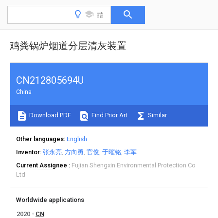
鸡粪锅炉烟道分层清灰装置
CN212805694U
China
Download PDF
Find Prior Art
Similar
Other languages
English
Inventor
张永亮
方向勇
官俊
于曜铭
李军
Current Assignee
Fujian Shengxin Environmental Protection Co
Ltd
Worldwide applications
2020
CN