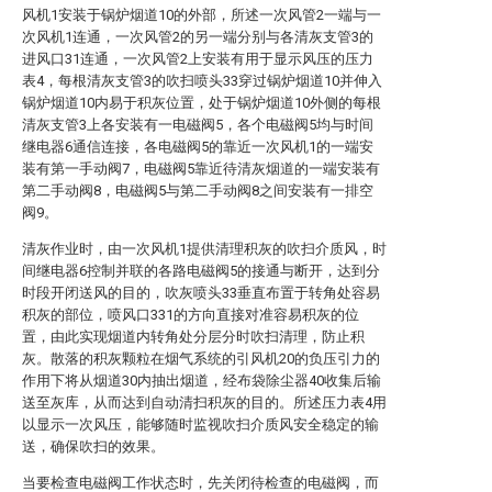
风机1安装于锅炉烟道10的外部，所述一次风管2一端与一
次风机1连通，一次风管2的另一端分别与各清灰支管3的
进风口31连通，一次风管2上安装有用于显示风压的压力
表4，每根清灰支管3的吹扫喷头33穿过锅炉烟道10并伸入
锅炉烟道10内易于积灰位置，处于锅炉烟道10外侧的每根
清灰支管3上各安装有一电磁阀5，各个电磁阀5均与时间
继电器6通信连接，各电磁阀5的靠近一次风机1的一端安
装有第一手动阀7，电磁阀5靠近待清灰烟道的一端安装有
第二手动阀8，电磁阀5与第二手动阀8之间安装有一排空
阀9。
清灰作业时，由一次风机1提供清理积灰的吹扫介质风，时
间继电器6控制并联的各路电磁阀5的接通与断开，达到分
时段开闭送风的目的，吹灰喷头33垂直布置于转角处容易
积灰的部位，喷风口331的方向直接对准容易积灰的位
置，由此实现烟道内转角处分层分时吹扫清理，防止积
灰。散落的积灰颗粒在烟气系统的引风机20的负压引力的
作用下将从烟道30内抽出烟道，经布袋除尘器40收集后输
送至灰库，从而达到自动清扫积灰的目的。所述压力表4用
以显示一次风压，能够随时监视吹扫介质风安全稳定的输
送，确保吹扫的效果。
当要检查电磁阀工作状态时，先关闭待检查的电磁阀，而