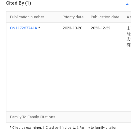
Cited By (1)
Publication number
Priority date
Publication date
Assi
CN117267741A
*
2023-10-20
2023-12-22
山西
能源
宏光
有限
Family To Family Citations
* Cited by examiner, † Cited by third party, ‡ Family to family citation