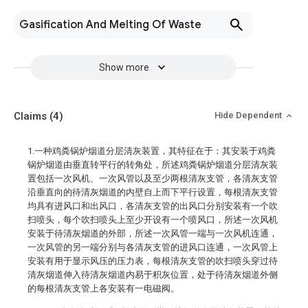
Gasification And Melting Of Waste
Show more
Claims
(4)
Hide Dependent
1.一种鸡粪锅炉烟道分层清灰装置，其特征在于：其安装于鸡粪
锅炉烟道由垂直转平行的转角处，所述鸡粪锅炉烟道分层清灰装
置包括一次风机、一次风管以及至少两根清灰支管，各清灰支管
沿垂直向的待清灰烟道的内壁自上而下平行设置，每根清灰支管
均具有进风口和出风口，各清灰支管的出风口分别安装有一个吹
扫喷头，每个吹扫喷头上至少开设有一个喷风口，所述一次风机
安装于待清灰烟道的外部，所述一次风管一端与一次风机连通，
一次风管的另一端分别与各清灰支管的进风口连通，一次风管上
安装有用于显示风压的压力表，每根清灰支管的吹扫喷头穿过待
清灰烟道伸入待清灰烟道内易于积灰位置，处于待清灰烟道外侧
的每根清灰支管上各安装有一电磁阀。