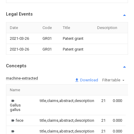
Legal Events
Date
Code
Title
Description
2021-03-26
GR01
Patent grant
2021-03-26
GR01
Patent grant
Concepts
machine-extracted
Download
Filter table
Name
Im
title,claims,abstract,description
21
0.000
Gallus
gallus
fece
title,claims,abstract,description
21
0.000
title,claims,abstract,description
21
0.000