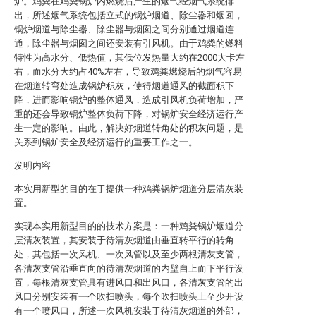
炉。鸡粪在鸡粪锅炉内燃烧后产生的烟气经烟气系统排
出，所述烟气系统包括立式的锅炉烟道、除尘器和烟囱，
锅炉烟道与除尘器、除尘器与烟囱之间分别通过烟道连
通，除尘器与烟囱之间还安装有引风机。由于鸡粪的燃料
特性为高水分、低热值，其低位发热量大约在2000大卡左
右，而水分大约占40%左右，导致鸡粪燃烧后的烟气容易
在烟道转弯处造成锅炉积灰，使得烟道通风的截面积下
降，进而影响锅炉的整体通风，造成引风机负荷增加，严
重的还会导致锅炉整体负荷下降，对锅炉安全经济运行产
生一定的影响。由此，解决好烟道转角处的积灰问题，是
关系到锅炉安全及经济运行的重要工作之一。
发明内容
本实用新型的目的在于提供一种鸡粪锅炉烟道分层清灰装
置。
实现本实用新型目的的技术方案是：一种鸡粪锅炉烟道分
层清灰装置，其安装于待清灰烟道由垂直转平行的转角
处，其包括一次风机、一次风管以及至少两根清灰支管，
各清灰支管沿垂直向的待清灰烟道的内壁自上而下平行设
置，每根清灰支管具有进风口和出风口，各清灰支管的出
风口分别安装有一个吹扫喷头，每个吹扫喷头上至少开设
有一个喷风口，所述一次风机安装于待清灰烟道的外部，