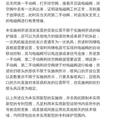
后关闭第一手动阀，打开排空阀，接着开启该电磁阀，排
空阀中若有一次风出来，证明该电磁阀工作正常，否则属
于故障状态，此时应当关闭第二手动阀，对该清灰支管上
的电磁阀进行检查维修。
本实施例所述清灰装置的安装位置不限于实施例所述的锅
炉烟道，还可以为其他地方的烟道转角或者易于积灰处；
一次风机输送的吹灰介质通常为一次热风；所述时间继电
器根据需要设置，安装时间继电器可实现对电磁阀的自动
联动控制，其与电磁阀可以电连接或者信号连接；所述第
一手动阀、第二手动阀和排空阀根据需要设置，增设第一
手动阀、第二手动阀和排空阀便于对电磁阀进行检修；所
述吹扫喷头的形状不限于实施例所示，喷风口的开设位置
以及数量亦不限于实施例所示，只要具备喷风口，且喷风
口的方向直接对准容易积灰的位置即可，但实施例的吹扫
喷头风压更为稳定。
以上所述仅为本实用新型的实施例，并非因此限制本实用
新型的专利范围，凡是利用本实用新型说明书内容所作的
等效流程变换，或直接或间接运用在其他相关的技术领
域，均同理包括在本实用新型的专利保护范围内。