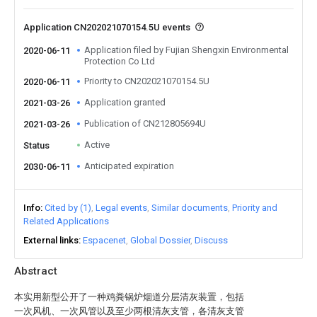
Application CN202021070154.5U events
Application filed by Fujian Shengxin Environmental
2020-06-11
Protection Co Ltd
Priority to CN202021070154.5U
2020-06-11
Application granted
2021-03-26
Publication of CN212805694U
2021-03-26
Active
Status
Anticipated expiration
2030-06-11
Info
Cited by (1)
Legal events
Similar documents
Priority and
Related Applications
External links
Espacenet
Global Dossier
Discuss
Abstract
本实用新型公开了一种鸡粪锅炉烟道分层清灰装置，包括
一次风机、一次风管以及至少两根清灰支管，各清灰支管