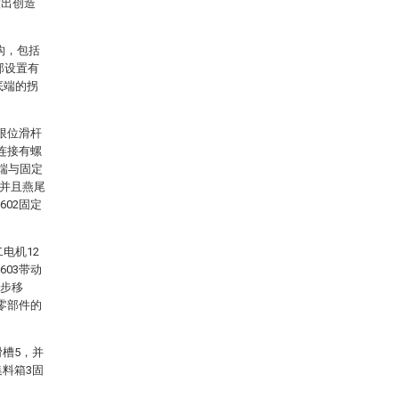
做出创造
构，包括
部设置有
底端的拐
和限位滑杆
纹连接有螺
一端与固定
，并且燕尾
602固定
电机12
603带动
同步移
零部件的
滑槽5，并
集料箱3固