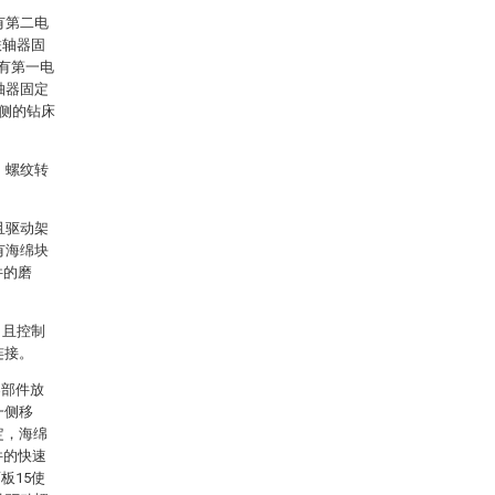
有第二电
联轴器固
定有第一电
轴器固定
两侧的钻床
，螺纹转
且驱动架
有海绵块
件的磨
，且控制
连接。
零部件放
一侧移
定，海绵
件的快速
板15使