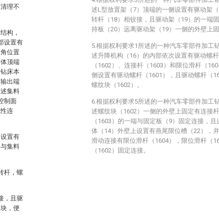
屑清理不
述L型放置架（7）顶端的一侧设置有驱动架（
转杆（18）相铰接，且驱动架（19）的一端
持板（20）远离驱动架（19）一侧的外壁上
床结构，
部设置有
5.根据权利要求1所述的一种汽车零部件加工
拐角位置
述升降机构（16）的内部依次设置有驱动螺杆（
架体顶端
（1602）、连接杆（1603）和限位滑杆（16
述钻床本
侧设置有驱动螺杆（1601），且驱动螺杆（1
的输出端
螺纹块（1602）。
所述集料
控制面
6.根据权利要求5所述的一种汽车零部件加工
电性连
述螺纹块（1602）一侧的外壁上固定有连接杆
（1603）的一端与固定板（9）固定连接，且
体（14）外壁上设置有燕尾限位槽（22），
皆设置有
滑动连接有限位滑杆（1604），限位滑杆（1
并与集料
（1602）固定连接。
转杆，螺
接，且驱
绵块，便
。