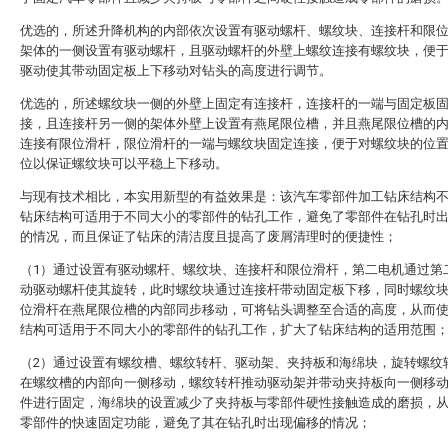
优选的，所述升降机构的内部依次设置有驱动螺杆、螺纹块、连接杆和限
架体的一侧设置有驱动螺杆，且驱动螺杆的外壁上螺纹连接有螺纹块，便
驱动使其带动固定板上下移动对钻头的高度进行调节。
优选的，所述螺纹块一侧的外壁上固定有连接杆，连接杆的一端与固定板
接，且连接杆另一侧的架体外壁上设置有燕尾限位槽，并且燕尾限位槽的
连接有限位滑杆，限位滑杆的一端与螺纹块固定连接，便于对螺纹块的位
位以保证螺纹块可以平稳上下移动。
与现有技术相比，本实用新型的有益效果是：该汽车零部件加工钻床结构
钻床结构可适用于不同大小的零部件的钻孔工作，避免了零部件在钻孔时
的情况，而且保证了钻床的清洁度且提高了废屑清理时的便捷性；
（1）通过设置有驱动螺杆、螺纹块、连接杆和限位滑杆，第二电机通过第
动驱动螺杆使其旋转，此时螺纹块通过连接杆带动固定板下移，同时螺纹
位滑杆在燕尾限位槽的内部同步移动，可将钻头调整至合适的高度，从而
结构可适用于不同大小的零部件的钻孔工作，扩大了钻床结构的适用范围
（2）通过设置有螺纹槽、螺纹转杆、驱动架、夹持板和海绵块，旋转螺纹
在螺纹槽的内部向一侧移动，螺纹转杆推动驱动架并带动夹持板向一侧移
件进行固定，海绵块的设置减少了夹持板与零部件硬性接触造成的磨损，
零部件的快速固定功能，避免了其在钻孔时出现偏移的情况；