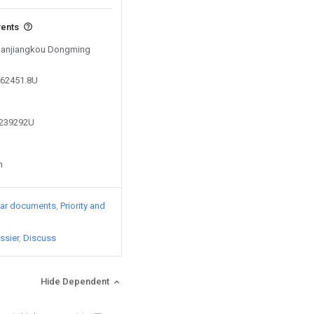
vents
 Danjiangkou Dongming
462451.8U
2239292U
n
lar documents
Priority and
ssier
Discuss
Hide Dependent