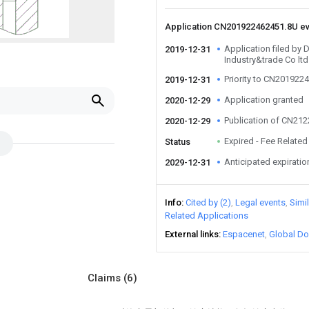
Application CN201922462451.8U e
Application filed by
2019-12-31
Industry&trade Co ltd
Priority to CN201922
2019-12-31
Application granted
2020-12-29
Publication of CN21
2020-12-29
Expired - Fee Related
Status
Anticipated expiratio
2029-12-31
Info
Cited by (2)
Legal events
Simi
Related Applications
External links
Espacenet
Global Do
Claims
(6)