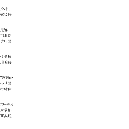
位滑杆，
于螺纹块
固定连
内部滑动
置进行限
不仅使得
出现偏移
二转轴驱
块带动限
使得钻床
；
转杆使其
动对零部
从而实现