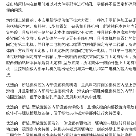
提出钻床结构在使用时难以对大件零部件进行钻孔，零部件不便固定和碎
便的问题。
为实现上述目的，本实用新型提供如下技术方案：一种汽车零部件加工钻
包括钻床本体、集料腔、L型放置架、钻头和升降机构，所述钻床本体的内
集料腔，且集料腔一侧的钻床本体顶端固定有架体，并且钻床本体底端的
处皆固定有支脚，所述架体的一侧设置有升降机构，且升降机构位置处的
固定有第二电机，并且第二电机的输出端通过联轴器固定有第二转轴，所
体的上方设置有固定板，且固定板的顶端固定有第一电机，并且第一电机
通过联轴器固定有第一转轴，第一转轴的底端贯穿固定板并固定有钻头，
腔两侧的钻床本体顶端皆固定有L型放置架，所述架体一侧的外壁上固定有
板，且控制面板内部单片机的输出端分别与第一电机和第二电机的输入端
接。
优选的，所述集料腔的内部设置有集料箱，且集料箱两侧的集料腔内壁上
滑槽，并且滑槽的内部滑动连接有滑块，滑块的一端延伸至集料腔的内部
箱固定连接，便于收集钻孔产生的废屑并对其集中处理。
优选的，所述L型放置架的内部设置有螺纹槽，且螺纹槽的内部设置有螺纹
纹转杆与螺纹槽螺纹连接，便于移动夹持板对零部件进行夹持固定。
优选的，所述L型放置架顶端的一侧设置有驱动架，驱动架与螺纹转杆相铰
动架的一端固定有夹持板，并且夹持板远离驱动架一侧的外壁上固定有海
于固定汽车零部件且减少夹持板与零部件之间硬性接触造成零部件的磨损