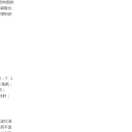
腔内部的
料箱取出
清理时的
；7、L
二电机；
杆；
纹转杆；
案进行清
，而不是