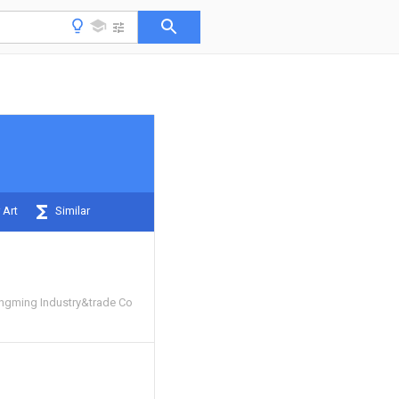
 Art
Similar
ngming Industry&trade Co