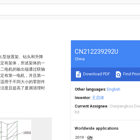
CN212239292U
L型放置架、钻头和升降
China
固定有架体，所述架体的一
第二电机的输出端通过联轴
Download PDF
Find Prior
固定有第一电机，并且第一
可适用于不同大小的零部件
清洁度且提高了废屑清理时
Other languages
English
Inventor
王启涛
Current Assignee
Danjiangkou Do
ltd
Worldwide applications
2019
CN