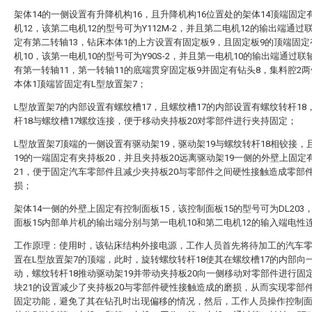
架体14的一侧设置有升降机构16，且升降机构16位置处的架体14顶端固定
机12，该第二电机12的型号可为Y112M-2，并且第二电机12的输出端通过
定有第二转轴13，钻床本体1的上方设置有固定板9，且固定板9的顶端固
机10，该第一电机10的型号可为Y90S-2，并且第一电机10的输出端通过联
有第一转轴11，第一转轴11的底端贯穿固定板9并固定有钻头8，集料腔2
本体1顶端皆固定有L型放置架7；
L型放置架7的内部设置有螺纹槽17，且螺纹槽17的内部设置有螺纹转杆18
杆18与螺纹槽17螺纹连接，便于移动夹持板20对零部件进行夹持固定；
L型放置架7顶端的一侧设置有驱动架19，驱动架19与螺纹转杆18相铰接，
19的一端固定有夹持板20，并且夹持板20远离驱动架19一侧的外壁上固定
21，便于固定汽车零部件且减少夹持板20与零部件之间硬性接触造成零部
损；
架体14一侧的外壁上固定有控制面板15，该控制面板15的型号可为DL203
面板15内部单片机的输出端分别与第一电机10和第二电机12的输入端电性
工作原理：使用时，该钻床结构外接电源，工作人员首先将待加工的汽车
置在L型放置架7的顶端，此时，旋转螺纹转杆18使其在螺纹槽17的内部向
动，螺纹转杆18推动驱动架19并带动夹持板20向一侧移动对零部件进行固
块21的设置减少了夹持板20与零部件硬性接触造成的磨损，从而实现零部
固定功能，避免了其在钻孔时出现偏移的情况，然后，工作人员操作控制面