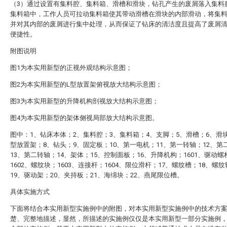
（3）通过设置有集料腔、集料箱、滑槽和滑块，钻孔产生的废屑落入集料
集料箱中，工作人员可拉动集料箱使其带动滑槽在滑块的内部滑动，将集
并对其内部的废屑进行集中处理，从而保证了钻床的清洁度且提高了废屑
便捷性。
附图说明
图1为本实用新型的正视外观结构示意图；
图2为本实用新型的L型放置架俯视放大结构示意图；
图3为本实用新型的升降机构剖视放大结构示意图；
图4为本实用新型的架体侧视局部放大结构示意图。
图中：1、钻床本体；2、集料腔；3、集料箱；4、支脚；5、滑槽；6、滑块
型放置架；8、钻头；9、固定板；10、第一电机；11、第一转轴；12、第
13、第二转轴；14、架体；15、控制面板；16、升降机构；1601、驱动螺
1602、螺纹块；1603、连接杆；1604、限位滑杆；17、螺纹槽；18、螺
19、驱动架；20、夹持板；21、海绵块；22、燕尾限位槽。
具体实施方式
下面将结合本实用新型实施例中的附图，对本实用新型实施例中的技术方
楚、完整地描述，显然，所描述的实施例仅仅是本实用新型一部分实施例