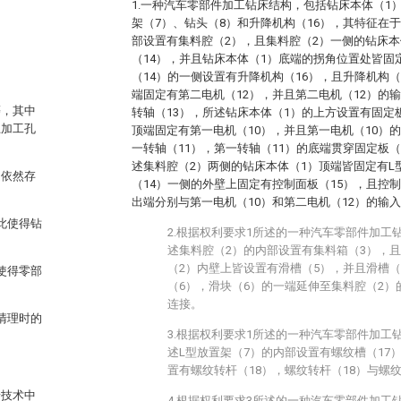
1.一种汽车零部件加工钻床结构，包括钻床本体（1
架（7）、钻头（8）和升降机构（16），其特征在
部设置有集料腔（2），且集料腔（2）一侧的钻床本
。
（14），并且钻床本体（1）底端的拐角位置处皆固
（14）的一侧设置有升降机构（16），且升降机构（
端固定有第二电机（12），并且第二电机（12）的
等，其中
转轴（13），所述钻床本体（1）的上方设置有固定
上加工孔
顶端固定有第一电机（10），并且第一电机（10）
一转轴（11），第一转轴（11）的底端贯穿固定板
述集料腔（2）两侧的钻床本体（1）顶端皆固定有L
是依然存
（14）一侧的外壁上固定有控制面板（15），且控
出端分别与第一电机（10）和第二电机（12）的输
此使得钻
2.根据权利要求1所述的一种汽车零部件加工
述集料腔（2）的内部设置有集料箱（3），
（2）内壁上皆设置有滑槽（5），并且滑槽
使得零部
（6），滑块（6）的一端延伸至集料腔（2）
连接。
清理时的
3.根据权利要求1所述的一种汽车零部件加工
述L型放置架（7）的内部设置有螺纹槽（17
置有螺纹转杆（18），螺纹转杆（18）与螺
景技术中
4.根据权利要求3所述的一种汽车零部件加工