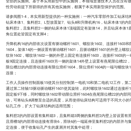
全部的实施例。基于本实用新型中的实施例，本领域普通技术人员在没有
性劳动前提下所获得的所有其他实施例，都属于本实用新型保护的范围。
请参阅图1-4，本实用新型提供的一种实施例：一种汽车零部件加工钻床结
钻床本体1、集料腔2、L型放置架7、钻头8和升降机构16，钻床本体1的内
集料腔2，且集料腔2一侧的钻床本体1顶端固定有架体14，并且钻床本体1
角位置处皆固定有支脚4；
升降机构16的内部依次设置有驱动螺杆1601、螺纹块1602、连接杆1603
1604，架体14的一侧设置有驱动螺杆1601，且驱动螺杆1601的外壁上螺
纹块1602，螺纹块1602一侧的外壁上固定有连接杆1603，连接杆1603的
板9固定连接，且连接杆1603另一侧的架体14外壁上设置有燕尾限位槽22
限位槽22的内部滑动连接有限位滑杆1604，限位滑杆1604的一端与螺纹块1
连接；
工作人员操作控制面板15使其分别控制第一电机10和第二电机12工作，第二
通过第二转轴13驱动驱动螺杆1601使其旋转，此时螺纹块1602通过连接杆1
固定板9下移，同时螺纹块1602带动限位滑杆1604在燕尾限位槽22的内部
动，可将钻头8调整至合适的高度，从而使得钻床结构可适用于不同大小的
钻孔工作，扩大了钻床结构的适用范围；
集料腔2的内部设置有集料箱3，且集料箱3两侧的集料腔2内壁上皆设置有
且滑槽5的内部滑动连接有滑块6，滑块6的一端延伸至集料腔2的内部并与
定连接，便于收集钻孔产生的废屑并对其集中处理；