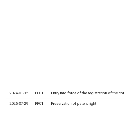
2024-01-12
PE01
Entry into force of the registration of the contr
2025-07-29
PP01
Preservation of patent right