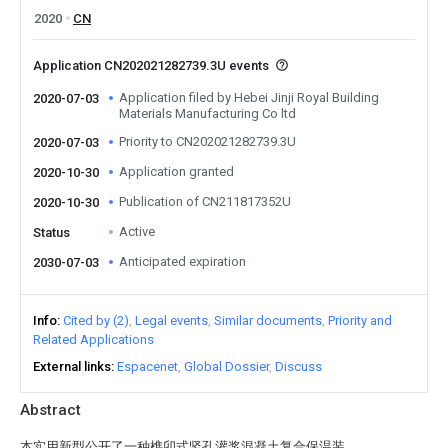
2020
CN
Application CN202021282739.3U events
Application filed by Hebei Jinji Royal Building
2020-07-03
Materials Manufacturing Co ltd
Priority to CN202021282739.3U
2020-07-03
Application granted
2020-10-30
Publication of CN211817352U
2020-10-30
Active
Status
Anticipated expiration
2030-07-03
Info
Cited by (2)
Legal events
Similar documents
Priority and
Related Applications
External links
Espacenet
Global Dossier
Discuss
Abstract
本实用新型公开了一种榫卯式竖孔灌浆混凝土复合保温装