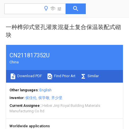
一种榫卯式竖孔灌浆混凝土复合保温装配式砌
块
CN211817352U
China
Download PDF
Find Prior Art
Similar
Other languages
English
Inventor
侯佳伦
侯学敬
齐少坚
Current Assignee
Hebei Jinji Royal Building Materials
Manufacturing Co ltd
Worldwide applications