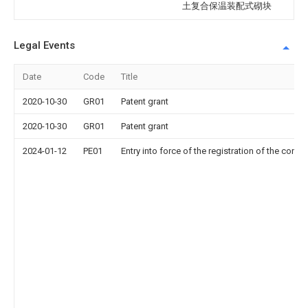
土复合保温装配式砌块
Legal Events
Date
Code
Title
2020-10-30
GR01
Patent grant
2020-10-30
GR01
Patent grant
2024-01-12
PE01
Entry into force of the registration of the contr