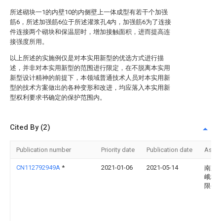
所述砌块一1的内壁10的内侧壁上一体成型有若干个加强
筋6，所述加强筋6位于所述灌浆孔4内，加强筋6为了连接
件连接两个砌块和保温层时，增加接触面积，进而提高连
接强度所用。
以上所述的实施例仅是对本实用新型的优选方式进行描
述，并非对本实用新型的范围进行限定，在不脱离本实用
新型设计精神的前提下，本领域普通技术人员对本实用新
型的技术方案做出的各种变形和改进，均应落入本实用新
型权利要求书确定的保护范围内。
Cited By (2)
Publication number
Priority date
Publication date
Assi
CN112792949A
*
2021-01-06
2021-05-14
南京
峨科
限公