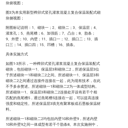
块俯视图；
图3为本实用新型榫卯式竖孔灌浆混凝土复合保温装配式砌
块侧视图；
附图标记说明：1、砌块一；2、砌块二；3、保温层；4、
灌浆孔；5、燕尾槽；6、加强筋；7、凸台；8、肋条；
9、外壁；10、内壁；11、插口一；12、插口二；13、插
口三；14、插口四；15、凹槽；16、插条。
具体实施方式
如图1-3所示，一种榫卯式竖孔灌浆混凝土复合保温装配式
砌块，包括砌块一1、保温层3和砌块二2，所述保温层3位
于所述砌块一1和砌块二2之间。所述砌块一1、保温层3和
砌块二2之间通过连接件连接在一起，此为现有技术，在此
不予多余赘述。所述砌块一1和砌块二2为一体成型结构。
所述砌块一1、保温层3和砌块二2连接处开设有若干个相
匹配的燕尾槽5，通过燕尾槽5连接在一起，可以提高连接
强度和稳定性。所述保温层3填充有聚苯板或石墨板保温材
料。
所述砌块一1和砌块二2均包括内壁10和外壁9，所述内壁
10和外壁9之间一体成型有若干个肋条8。本次实施例中，