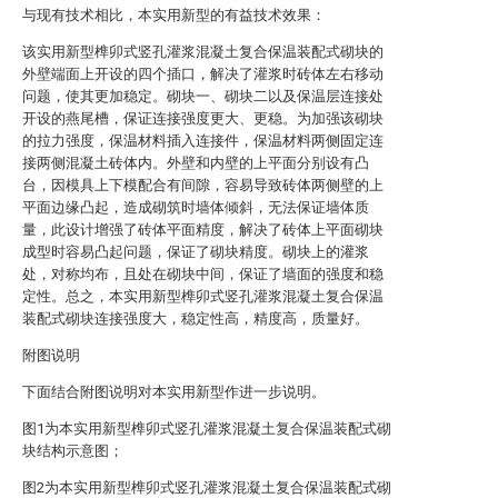
与现有技术相比，本实用新型的有益技术效果：
该实用新型榫卯式竖孔灌浆混凝土复合保温装配式砌块的
外壁端面上开设的四个插口，解决了灌浆时砖体左右移动
问题，使其更加稳定。砌块一、砌块二以及保温层连接处
开设的燕尾槽，保证连接强度更大、更稳。为加强该砌块
的拉力强度，保温材料插入连接件，保温材料两侧固定连
接两侧混凝土砖体内。外壁和内壁的上平面分别设有凸
台，因模具上下模配合有间隙，容易导致砖体两侧壁的上
平面边缘凸起，造成砌筑时墙体倾斜，无法保证墙体质
量，此设计增强了砖体平面精度，解决了砖体上平面砌块
成型时容易凸起问题，保证了砌块精度。砌块上的灌浆
处，对称均布，且处在砌块中间，保证了墙面的强度和稳
定性。总之，本实用新型榫卯式竖孔灌浆混凝土复合保温
装配式砌块连接强度大，稳定性高，精度高，质量好。
附图说明
下面结合附图说明对本实用新型作进一步说明。
图1为本实用新型榫卯式竖孔灌浆混凝土复合保温装配式砌
块结构示意图；
图2为本实用新型榫卯式竖孔灌浆混凝土复合保温装配式砌