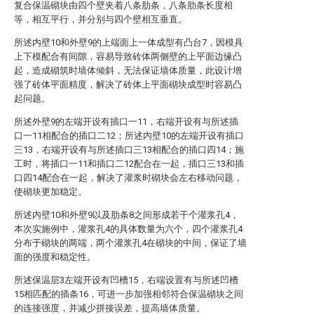
复合保温砌块由四个壁夹着八条肋条，八条肋条长度相
等，相互平行，并分别与四个壁相互垂直。
所述内壁10和外壁9的上端面上一体成型有凸台7，因模具
上下模配合有间隙，容易导致砖体两侧壁的上平面边缘凸
起，造成砌筑时墙体倾斜，无法保证墙体质量，此设计增
强了砖体平面精度，解决了砖体上平面砌块成型时容易凸
起问题。
所述外壁9的左端开设有插口一11，右端开设有与所述插
口一11相配合的插口二12；所述内壁10的左端开设有插口
三13，右端开设有与所述插口三13相配合的插口四14；施
工时，将插口一11和插口二12配合在一起，插口三13和插
口四14配合在一起，解决了灌浆时砌块会左右移动问题，
使砌块更加稳定。
所述内壁10和外壁9以及肋条8之间形成若干个灌浆孔4，
本次实施例中，灌浆孔4的具体数量为六个，四个灌浆孔4
分布于砌块的两端，两个灌浆孔4在砌块的中间，保证了墙
面的强度和稳定性。
所述保温层3左端开设有凹槽15，右端设置有与所述凹槽
15相匹配的插条16，可进一步加强相邻符合保温砌块之间
的连接强度，并减少拼接误差，提高墙体质量。