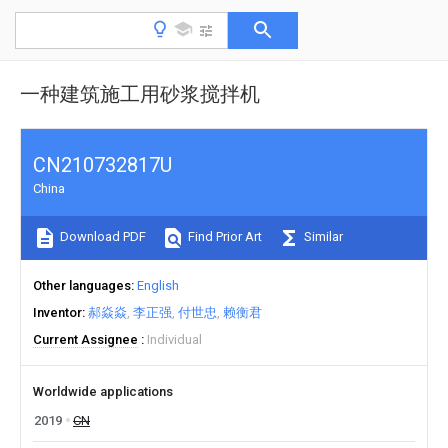
一种建筑施工用砂浆搅拌机
CN210732817U
China
Download PDF
Find Prior Art
Similar
Other languages
English
Inventor
郝焱焱
李正强
付世忠
赖衡君
Current Assignee
Individual
Worldwide applications
2019
CN