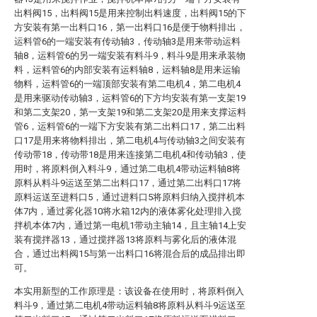
出料阀15，出料阀15是用来控制出料速度，出料阀15的下
方安装有第一出料口16，第一出料口16是便于物料排出，
运料管6的一端安装有传动轴3，传动轴3是用来带动运料
轴8，运料管6的另一端安装有料斗9，料斗9是用来承装物
料，运料管6的内部安装有运料轴8，运料轴8是用来运输
物料，运料管6的一端顶部安装有第二电机4，第二电机4
是用来驱动传动轴3，运料管6的下方均安装有第一支架19
和第二支架20，第一支架19和第二支架20是用来支撑运料
管6，运料管6的一端下方安装有第二出料口17，第二出料
口17是用来将物料排出，第二电机4与传动轴3之间安装有
传动带18，传动带18是用来连接第二电机4和传动轴3，使
用时，将原料倒入料斗9，通过第二电机4带动运料轴8将
原料从料斗9运送至第二出料口17，通过第二出料口17将
原料运送至进料口5，通过进料口5将原料归纳入搅拌机本
体7内，通过雾化器10将水箱12内的液体雾化处理排入搅
拌机本体7内，通过第一电机1带动主轴14，且主轴14上安
装有搅拌器13，通过搅拌器13将原料与雾化后的液体混
合，通过出料阀15与第一出料口16将混合后的成品排出即
可。
本实用新型的工作原理是：该设备在使用时，将原料倒入
料斗9，通过第二电机4带动运料轴8将原料从料斗9运送至