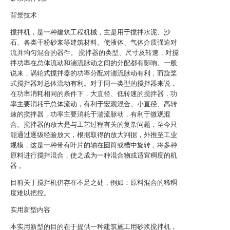
背景技术
搅拌机，是一种建筑工程机械，主是用于搅拌水泥、沙
石、各类干粉砂浆等建筑材料。使液体、气体介质强迫对
流并均匀混合的器件。 搅拌器的类型、尺寸及转速，对搅
拌功率在总体流动和湍流脉动之间的分配都有影响。一般
说来，涡轮式搅拌器的功率分配对湍流脉动有利，而旋桨
式搅拌器对总体流动有利。对于同一类型的搅拌器来说，
在功率消耗相同的条件下，大直径、低转速的搅拌器，功
率主要消耗于总体流动，有利于宏观混合。小直径、高转
速的搅拌器，功率主要消耗于湍流脉动，有利于微观混
合。搅拌器的放大是与工艺过程有关的复杂问题，至今只
能通过逐级经验放大，根据取得的放大判据，外推至工业
规模，这是一种带有叶片的轴在圆筒或槽中旋转，将多种
原料进行搅拌混合，使之成为一种混合物或适宜稠度的机
器 。
目前关于搅拌机仍存在不足之处，例如：原料混合的稀稠
度难以把控。
实用新型内容
本实用新型的目的在于提供一种建筑施工用砂浆搅拌机，