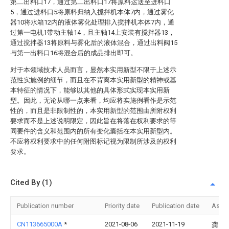
第二出料口17，通过第二出料口17将原料运送至进料口
5，通过进料口5将原料归纳入搅拌机本体7内，通过雾化
器10将水箱12内的液体雾化处理排入搅拌机本体7内，通
过第一电机1带动主轴14，且主轴14上安装有搅拌器13，
通过搅拌器13将原料与雾化后的液体混合，通过出料阀15
与第一出料口16将混合后的成品排出即可。
对于本领域技术人员而言，显然本实用新型不限于上述示
范性实施例的细节，而且在不背离本实用新型的精神或基
本特征的情况下，能够以其他的具体形式实现本实用新
型。因此，无论从哪一点来看，均应将实施例看作是示范
性的，而且是非限制性的，本实用新型的范围由所附权利
要求而不是上述说明限定，因此旨在将落在权利要求的等
同要件的含义和范围内的所有变化囊括在本实用新型内。
不应将权利要求中的任何附图标记视为限制所涉及的权利
要求。
Cited By (1)
Publication number
Priority date
Publication date
Assi
CN113665000A
*
2021-08-06
2021-11-19
龚雪