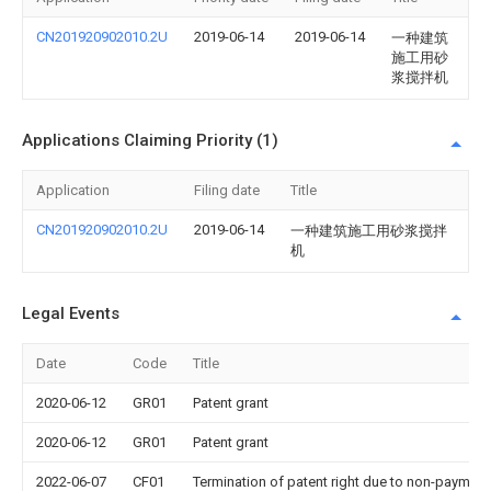
CN201920902010.2U
2019-06-14
2019-06-14
一种建筑
施工用砂
浆搅拌机
Applications Claiming Priority (1)
Application
Filing date
Title
CN201920902010.2U
2019-06-14
一种建筑施工用砂浆搅拌
机
Legal Events
Date
Code
Title
2020-06-12
GR01
Patent grant
2020-06-12
GR01
Patent grant
2022-06-07
CF01
Termination of patent right due to non-payment