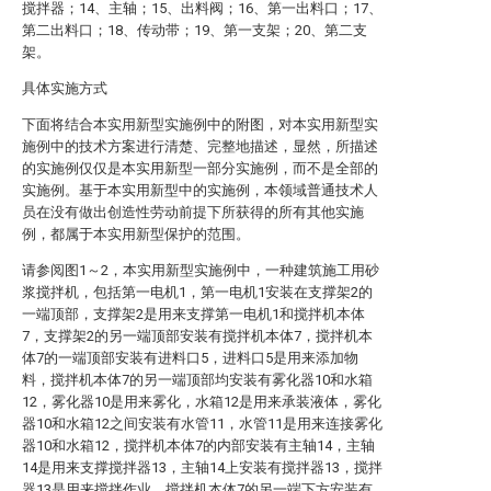
搅拌器；14、主轴；15、出料阀；16、第一出料口；17、
第二出料口；18、传动带；19、第一支架；20、第二支
架。
具体实施方式
下面将结合本实用新型实施例中的附图，对本实用新型实
施例中的技术方案进行清楚、完整地描述，显然，所描述
的实施例仅仅是本实用新型一部分实施例，而不是全部的
实施例。基于本实用新型中的实施例，本领域普通技术人
员在没有做出创造性劳动前提下所获得的所有其他实施
例，都属于本实用新型保护的范围。
请参阅图1～2，本实用新型实施例中，一种建筑施工用砂
浆搅拌机，包括第一电机1，第一电机1安装在支撑架2的
一端顶部，支撑架2是用来支撑第一电机1和搅拌机本体
7，支撑架2的另一端顶部安装有搅拌机本体7，搅拌机本
体7的一端顶部安装有进料口5，进料口5是用来添加物
料，搅拌机本体7的另一端顶部均安装有雾化器10和水箱
12，雾化器10是用来雾化，水箱12是用来承装液体，雾化
器10和水箱12之间安装有水管11，水管11是用来连接雾化
器10和水箱12，搅拌机本体7的内部安装有主轴14，主轴
14是用来支撑搅拌器13，主轴14上安装有搅拌器13，搅拌
器13是用来搅拌作业，搅拌机本体7的另一端下方安装有