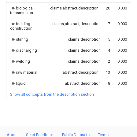
biological
claims,abstract,description
20
0.000
transmission
building
claims,abstract,description
7
0.000
construction
stirring
claims,description
5
0.000
discharging
claims,description
4
0.000
welding
claims,description
2
0.000
raw material
abstract,description
13
0.000
liquid
abstract,description
8
0.000
Show all concepts from the description section
About
Send Feedback
Public Datasets
Terms