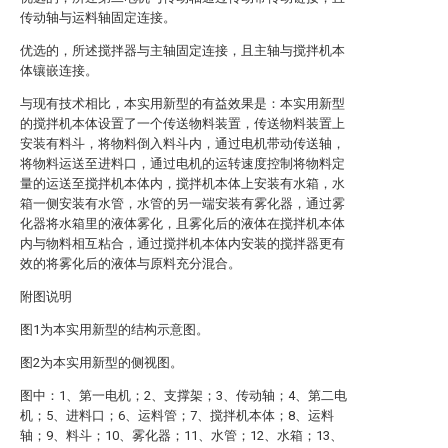
传动轴与运料轴固定连接。
优选的，所述搅拌器与主轴固定连接，且主轴与搅拌机本
体镶嵌连接。
与现有技术相比，本实用新型的有益效果是：本实用新型
的搅拌机本体设置了一个传送物料装置，传送物料装置上
安装有料斗，将物料倒入料斗内，通过电机带动传送轴，
将物料运送至进料口，通过电机的运转速度控制将物料定
量的运送至搅拌机本体内，搅拌机本体上安装有水箱，水
箱一侧安装有水管，水管的另一端安装有雾化器，通过雾
化器将水箱里的液体雾化，且雾化后的液体在搅拌机本体
内与物料相互粘合，通过搅拌机本体内安装的搅拌器更有
效的将雾化后的液体与原料充分混合。
附图说明
图1为本实用新型的结构示意图。
图2为本实用新型的侧视图。
图中：1、第一电机；2、支撑架；3、传动轴；4、第二电
机；5、进料口；6、运料管；7、搅拌机本体；8、运料
轴；9、料斗；10、雾化器；11、水管；12、水箱；13、