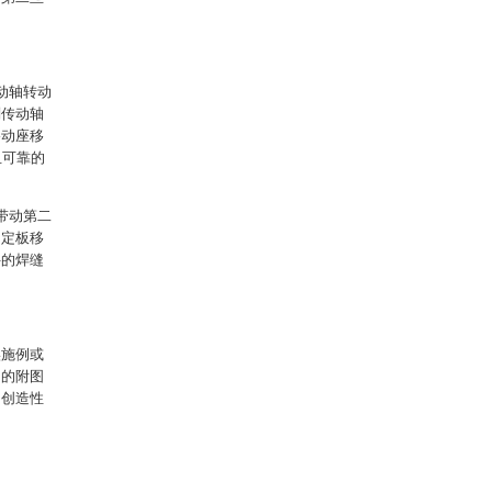
动轴转动
副传动轴
移动座移
且可靠的
带动第二
固定板移
件的焊缝
实施例或
中的附图
出创造性