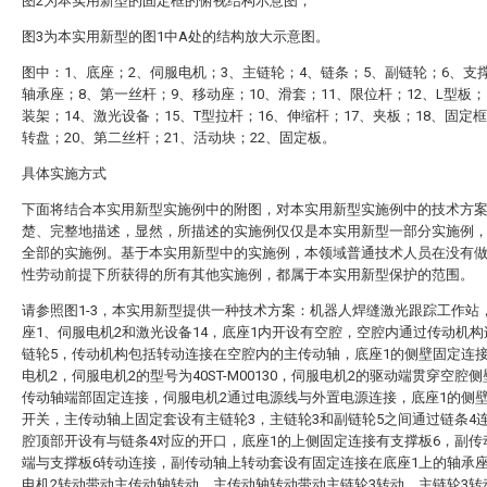
图2为本实用新型的固定框的俯视结构示意图；
图3为本实用新型的图1中A处的结构放大示意图。
图中：1、底座；2、伺服电机；3、主链轮；4、链条；5、副链轮；6、支
轴承座；8、第一丝杆；9、移动座；10、滑套；11、限位杆；12、L型板；
装架；14、激光设备；15、T型拉杆；16、伸缩杆；17、夹板；18、固定框
转盘；20、第二丝杆；21、活动块；22、固定板。
具体实施方式
下面将结合本实用新型实施例中的附图，对本实用新型实施例中的技术方
楚、完整地描述，显然，所描述的实施例仅仅是本实用新型一部分实施例
全部的实施例。基于本实用新型中的实施例，本领域普通技术人员在没有
性劳动前提下所获得的所有其他实施例，都属于本实用新型保护的范围。
请参照图1-3，本实用新型提供一种技术方案：机器人焊缝激光跟踪工作站
座1、伺服电机2和激光设备14，底座1内开设有空腔，空腔内通过传动机
链轮5，传动机构包括转动连接在空腔内的主传动轴，底座1的侧壁固定连
电机2，伺服电机2的型号为40ST-M00130，伺服电机2的驱动端贯穿空腔
传动轴端部固定连接，伺服电机2通过电源线与外置电源连接，底座1的侧
开关，主传动轴上固定套设有主链轮3，主链轮3和副链轮5之间通过链条4
腔顶部开设有与链条4对应的开口，底座1的上侧固定连接有支撑板6，副传
端与支撑板6转动连接，副传动轴上转动套设有固定连接在底座1上的轴承座
电机2转动带动主传动轴转动，主传动轴转动带动主链轮3转动，主链轮3转