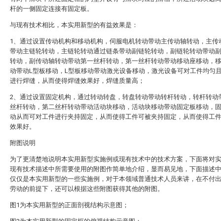
杆的一侧固定连接有固定板。
与现有技术相比，本实用新型的有益效果是：
1、通过设置传动机构和移动机构，伺服电机转动带动主传动轴转动，主传
带动主链轮转动，主链轮转动通过链条带动副链轮转动，副链轮转动带动
转动，副传动轴转动带动第一丝杆转动，第一丝杆转动带动移动座移动，
动带动L型板移动，L型板移动带动激光设备移动，激光设备可对工件均匀
进行焊缝，从而使得焊缝效果好，焊缝质量高；
2、通过设置固定机构，通过转动转盘，转盘转动带动转杆转动，转杆转动
丝杆转动，第二丝杆转动带动活动块移动，活动块移动带动固定板移动，
动从而可对工件进行夹持固定，从而使得工件可被夹持固定，从而使得工
效果好。
附图说明
为了更清楚地说明本实用新型实施例或现有技术中的技术方案，下面将对
现有技术描述中所需要使用的附图作简单地介绍，显而易见地，下面描述
仅仅是本实用新型的一些实施例，对于本领域普通技术人员来讲，在不付
劳动的前提下，还可以根据这些附图获得其他的附图。
图1为本实用新型的正面剖视结构示意图；