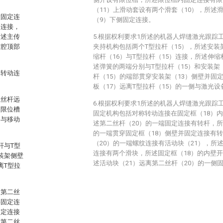
（11）上滑动套设有两个滑套（10），所述
壁固定连
（9）下侧固定连接。
定连接，
所述主传
5.根据权利要求1所述的机器人焊缝激光跟踪
空腔顶部
夹持机构包括两个T型拉杆（15），所述安装
缩杆（16）与T型拉杆（15）连接，所述伸缩
述弹簧的两端分别与T型拉杆（15）和安装架
板转动连
杆（15）的端部贯穿安装架（13）侧壁并固
板（17）远离T型拉杆（15）的一侧与激光设
一丝杆远
6.根据权利要求1所述的机器人焊缝激光跟踪
述限位槽
固定机构包括对称转动连接在固定框（18）内
侧与移动
述第二丝杆（20）的一端固定连接有转杆，所
的一端贯穿固定框（18）侧壁并固定连接有转
（20）的一端螺纹连接有活动块（21），所
杆与T型
连接有两个滑块，所述固定框（18）的内壁
装架侧壁
述活动块（21）远离第二丝杆（20）的一侧
离T型拉
述第二丝
并固定连
固定连接
离第二丝