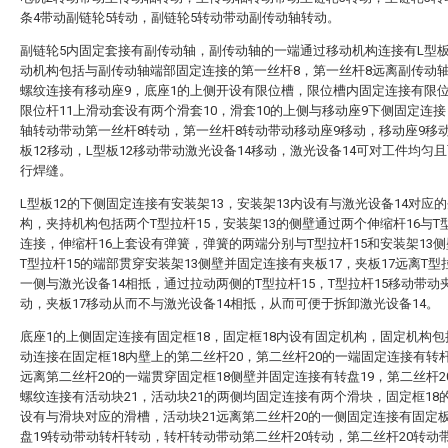
条4带动副链轮5转动，副链轮5转动带动副传动轴转动。
副链轮5内固定套接有副传动轴，副传动轴的一端通过移动机构连接有L型板
动机构包括与副传动轴端部固定连接的第一丝杆8，第一丝杆8远离副传动
螺纹连接有移动座9，底座1的上侧开设有限位槽，限位槽内固定连接有限位
限位杆11上滑动套设有两个滑套10，滑套10的上侧与移动座9下侧固定连
轴转动带动第一丝杆8转动，第一丝杆8转动带动移动座9移动，移动座9移
板12移动，L型板12移动带动激光设备14移动，激光设备14可对工件均匀
行焊缝。
L型板12的下侧固定连接有安装架13，安装架13内设有与激光设备14对应
构，夹持机构包括两个T型拉杆15，安装架13的侧壁通过两个伸缩杆16与T型
连接，伸缩杆16上套设有弹簧，弹簧的两端分别与T型拉杆15和安装架13
T型拉杆15的端部贯穿安装架13侧壁并固定连接有夹板17，夹板17远离T型
一侧与激光设备14相抵，通过拉动两侧的T型拉杆15，T型拉杆15移动带动夹
动，夹板17移动从而不与激光设备14相抵，从而可便于拆卸激光设备14。
底座1的上侧固定连接有固定框18，固定框18内设有固定机构，固定机构
动连接在固定框18内壁上的第二丝杆20，第二丝杆20的一端固定连接有转
远离第二丝杆20的一端贯穿固定框18侧壁并固定连接有转盘19，第二丝杆2
螺纹连接有活动块21，活动块21的两侧均固定连接有两个滑块，固定框18
设有与滑块对应的滑槽，活动块21远离第二丝杆20的一侧固定连接有固定板
盘19转动带动转杆转动，转杆转动带动第二丝杆20转动，第二丝杆20转动