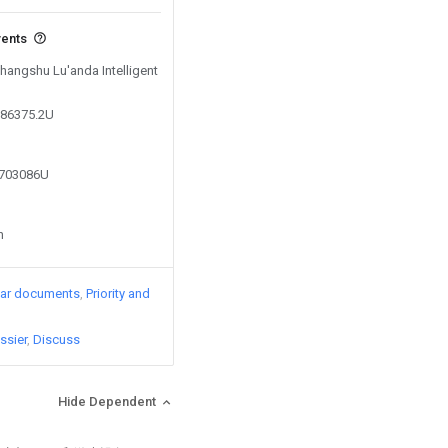
vents
Changshu Lu'anda Intelligent
686375.2U
0703086U
n
lar documents
Priority and
ssier
Discuss
Hide Dependent