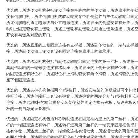
有固定框，所述固定框内设有固定机构。
优选的，所述传动机构包括转动连接在空腔内的主传动轴，所述底座的侧
接有伺服电机，所述伺服电机的驱动端贯穿空腔侧壁并与主传动轴端部固
所述伺服电机通过电源线与外置电源连接，所述底座的侧壁安装有开关，
动轴上固定套设有主链轮，所述主链轮和副链轮之间通过链条连接，所述
开设有与链条对应的开口。
优选的，所述底座的上侧固定连接有支撑板，所述副传动轴的一端与支撑
接，所述副传动轴上转动套设有固定连接在底座上的轴承座。
优选的，所述移动机构包括与副传动轴端部固定连接的第一丝杆，所述第
离副传动轴的一端螺纹连接有移动座，所述底座的上侧开设有限位槽，所
内固定连接有限位杆，所述限位杆上滑动套设有两个滑套，所述滑套的上
座下侧固定连接。
优选的，所述夹持机构包括两个T型拉杆，所述安装架的侧壁通过两个伸缩
拉杆连接，所述伸缩杆上套设有弹簧，所述弹簧的两端分别与T型拉杆和安
连接，所述T型拉杆的端部贯穿安装架侧壁并固定连接有夹板，所述夹板远
杆的一侧与激光设备相抵。
优选的，所述固定机构包括对称转动连接在固定框内壁上的第二丝杆，所
杆的一端固定连接有转杆，所述转杆远离第二丝杆的一端贯穿固定框侧壁
接有转盘，所述第二丝杆的一端螺纹连接有活动块，所述活动块的两侧均
有两个滑块，所述固定框的内壁开设有与滑块对应的滑槽，所述活动块远