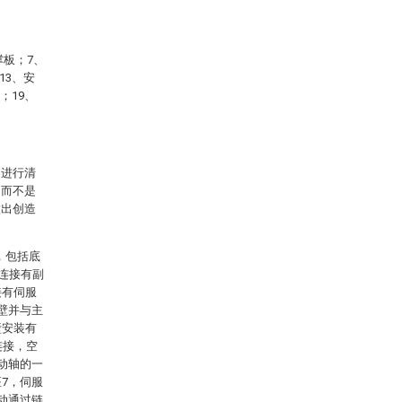
撑板；7、
13、安
；19、
案进行清
，而不是
做出创造
，包括底
构连接有副
接有伺服
侧壁并与主
壁安装有
连接，空
动轴的一
7，伺服
动通过链