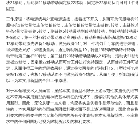
块21移动，活动块21移动带动固定板22移动，固定板22移动从而可对工件
固定。
工作原理：将电源线与外置电源连接，接着按下开关，从而可为伺服电机2
服电机2转动带动主传动轴转动，主传动轴转动带动主链轮3转动，主链轮3
链条4带动副链轮5转动，副链轮5转动带动副传动轴转动，副传动轴转动带
杆8转动，第一丝杆8转动带动移动座9移动，移动座9移动带动L型板12移动
12移动带动激光设备14移动，激光设备14可对工件均匀且可靠的进行焊缝
得焊缝效果好，焊缝质量高，通过转动转盘19，转盘19转动带动转杆转动
动带动第二丝杆20转动，第二丝杆20转动带动活动块21移动，活动块21移
定板22移动，固定板22移动从而可对工件进行夹持固定，从而使得工件可
定，从而使得工件的焊缝效果好，通过拉动两侧的T型拉杆15，T型拉杆15
夹板17移动，夹板17移动从而不与激光设备14相抵，从而可便于拆卸激光设
以上为本实用新型的全部工作原理。
对于本领域技术人员而言，显然本实用新型不限于上述示范性实施例的细
在不背离本实用新型的精神或基本特征的情况下，能够以其他的具体形式
用新型。因此，无论从哪一点来看，均应将实施例看作是示范性的，而且
性的，本实用新型的范围由所附权利要求而不是上述说明限定，因此旨在
利要求的等同要件的含义和范围内的所有变化囊括在本实用新型内。不应
求中的任何附图标记视为限制所涉及的权利要求。