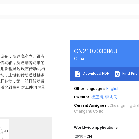
CN210703086U
光设备，所述底座内开设有
China
副传动轴，所述副传动轴的
实用新型通过设置传动机构
Download PDF
Find Prior
转动，主链轮转动通过链条
丝杆转动，第一丝杆转动带
，激光设备可对工件均匀且
Other languages
English
Inventor
杨正清
李均民
Current Assignee
Chuangming Jiah
Changshu Co ltd
Worldwide applications
2019
CN