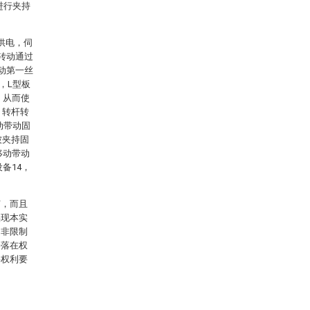
进行夹持
供电，伺
转动通过
动第一丝
，L型板
，从而使
，转杆转
动带动固
被夹持固
移动带动
备14，
节，而且
实现本实
是非限制
将落在权
将权利要