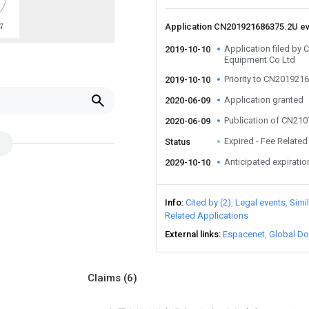
Application CN201921686375.2U e
Application filed by 
2019-10-10
Equipment Co Ltd
Priority to CN201921
2019-10-10
Application granted
2020-06-09
Publication of CN21
2020-06-09
Expired - Fee Related
Status
Anticipated expiratio
2029-10-10
Info
Cited by (2)
Legal events
Simi
Related Applications
External links
Espacenet
Global Do
Claims
(6)