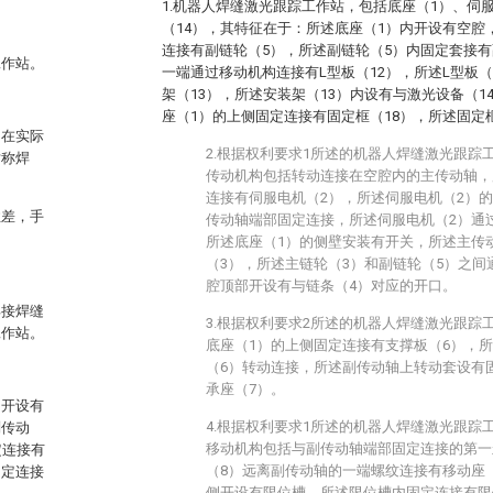
1.机器人焊缝激光跟踪工作站，包括底座（1）、伺
（14），其特征在于：所述底座（1）内开设有空腔
连接有副链轮（5），所述副链轮（5）内固定套接
工作站。
一端通过移动机构连接有L型板（12），所述L型板
架（13），所述安装架（13）内设有与激光设备（
座（1）的上侧固定连接有固定框（18），所述固定
，在实际
2.根据权利要求1所述的机器人焊缝激光跟踪
对称焊
传动机构包括转动连接在空腔内的主传动轴，
连接有伺服电机（2），所述伺服电机（2）
性差，手
传动轴端部固定连接，所述伺服电机（2）通
所述底座（1）的侧壁安装有开关，所述主传
（3），所述主链轮（3）和副链轮（5）之间
腔顶部开设有与链条（4）对应的开口。
焊接焊缝
3.根据权利要求2所述的机器人焊缝激光跟踪
工作站。
底座（1）的上侧固定连接有支撑板（6），
（6）转动连接，所述副传动轴上转动套设有
承座（7）。
内开设有
4.根据权利要求1所述的机器人焊缝激光跟踪
副传动
移动机构包括与副传动轴端部固定连接的第一
定连接有
（8）远离副传动轴的一端螺纹连接有移动座
固定连接
侧开设有限位槽，所述限位槽内固定连接有限