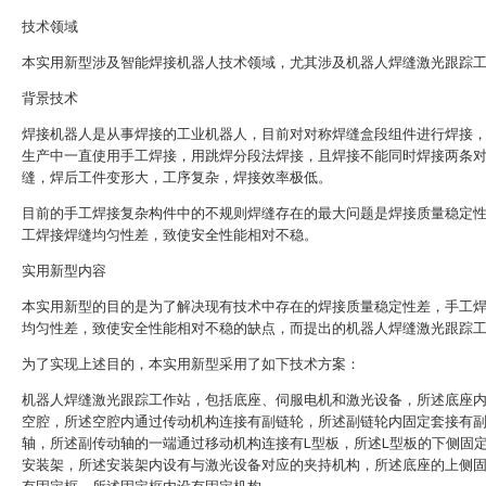
技术领域
本实用新型涉及智能焊接机器人技术领域，尤其涉及机器人焊缝激光跟踪
背景技术
焊接机器人是从事焊接的工业机器人，目前对对称焊缝盒段组件进行焊接
生产中一直使用手工焊接，用跳焊分段法焊接，且焊接不能同时焊接两条
缝，焊后工件变形大，工序复杂，焊接效率极低。
目前的手工焊接复杂构件中的不规则焊缝存在的最大问题是焊接质量稳定
工焊接焊缝均匀性差，致使安全性能相对不稳。
实用新型内容
本实用新型的目的是为了解决现有技术中存在的焊接质量稳定性差，手工
均匀性差，致使安全性能相对不稳的缺点，而提出的机器人焊缝激光跟踪
为了实现上述目的，本实用新型采用了如下技术方案：
机器人焊缝激光跟踪工作站，包括底座、伺服电机和激光设备，所述底座
空腔，所述空腔内通过传动机构连接有副链轮，所述副链轮内固定套接有
轴，所述副传动轴的一端通过移动机构连接有L型板，所述L型板的下侧固
安装架，所述安装架内设有与激光设备对应的夹持机构，所述底座的上侧