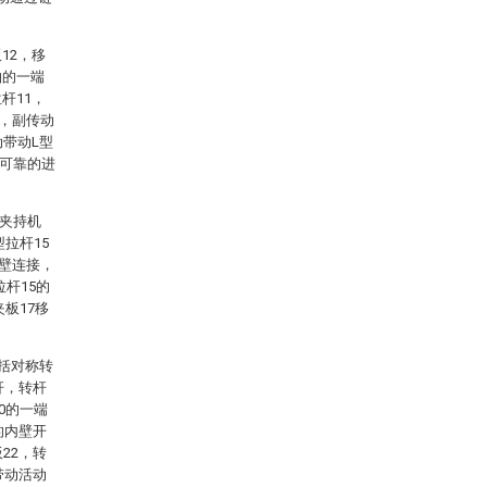
12，移
轴的一端
杆11，
接，副传动
动带动L型
且可靠的进
的夹持机
拉杆15
侧壁连接，
拉杆15的
板17移
包括对称转
杆，转杆
0的一端
的内壁开
22，转
带动活动