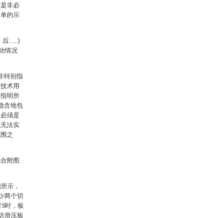
节是非必
简单的示
后……)
动情况
非特别指
同技术用
含指明所
隐含地包
是必须是
或无法实
范围之
配合附图
图所示，
少两个切
材5时，板
防滑压板