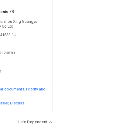
vents
 Huizhou Xing Guangyu
y Co Ltd
741833.1U
0112987U
n
lar documents
Priority and
ssier
Discuss
Hide Dependent