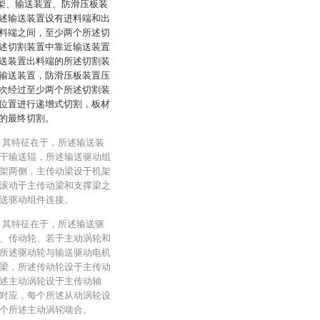
机架、输送装置、防滑压板装
述输送装置设有进料端和出
料端之间，至少两个所述切
述切割装置中靠近输送装置
送装置出料端的所述切割装
输送装置，防滑压板装置压
次经过至少两个所述切割装
位置进行递增式切割，板材
的最终切割。
，其特征在于，所述输送装
干输送辊，所述输送驱动组
架两侧，主传动梁设于机架
滚动于主传动梁和支撑梁之
送驱动组件连接。
，其特征在于，所述输送驱
、传动轮、若干主动涡轮和
所述驱动轮与输送驱动电机
梁，所述传动轮设于主传动
述主动涡轮设于主传动轴
对应，每个所述从动涡轮设
个所述主动涡轮啮合。