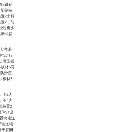
3压设到
个切割装
装置2出料
装置2，防
次经过至少
递增式切
个切割装
材5进行
防滑压板
将板材5两
于防滑压
块板材5
；图2为
；图4为
送装置2
件21设
上设有输送
干输送辊
若干胶圈