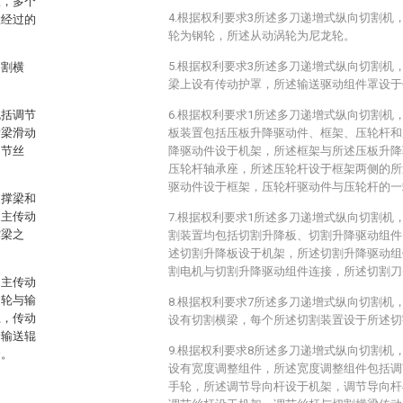
置，多个
4.根据权利要求3所述多刀递增式纵向切割机
置经过的
轮为钢轮，所述从动涡轮为尼龙轮。
5.根据权利要求3所述多刀递增式纵向切割机
切割横
梁上设有传动护罩，所述输送驱动组件罩设于
包括调节
6.根据权利要求1所述多刀递增式纵向切割机
横梁滑动
板装置包括压板升降驱动件、框架、压轮杆和
调节丝
降驱动件设于机架，所述框架与所述压板升降
压轮杆轴承座，所述压轮杆设于框架两侧的所
驱动件设于框架，压轮杆驱动件与压轮杆的一
支撑梁和
，主传动
7.根据权利要求1所述多刀递增式纵向切割机
撑梁之
割装置均包括切割升降板、切割升降驱动组件
述切割升降板设于机架，所述切割升降驱动组
割电机与切割升降驱动组件连接，所述切割刀
、主传动
动轮与输
8.根据权利要求7所述多刀递增式纵向切割机
上，传动
设有切割横梁，每个所述切割装置设于所述切
个输送辊
9.根据权利要求8所述多刀递增式纵向切割机
合。
设有宽度调整组件，所述宽度调整组件包括调
手轮，所述调节导向杆设于机架，调节导向杆