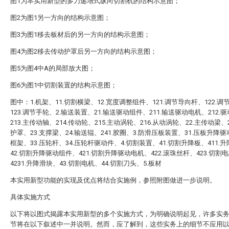
图1为本实用新型的多刀递增式纵向切割机的结构示意图；
图2为图1另一方向的结构示意图；
图3为图1移去板材后的另一方向的结构示意图；
图4为图2移去传动护罩后另一方向的结构示意图；
图5为图4中A的局部放大图；
图6为图1中切割装置的结构示意图；
图中：1.机架、11.切割横梁、12.宽度调整组件、121.调节导向杆、122.调
123.调节手轮、2.输送装置、21.输送驱动组件、211.输送驱动电机、212.
213.主传动轴、214.传动轮、215.主动涡轮、216.从动涡轮、22.主传动梁、2
护罩、23.支撑梁、24.输送辊、241.胶圈、3.防滑压板装置、31.压板升降驱
框架、33.压轮杆、34.压轮杆驱动件、4.切割装置、41.切割升降板、411.
42.切割升降驱动组件、421.切割升降驱动电机、422.滚珠丝杆、423.切割
4231.升降滑块、43.切割电机、44.切割刀头、5.板材
本实用新型功能的实现及优点将结合实施例，参照附图做进一步说明。
具体实施方式
以下将以图式揭露本实用新型的多个实施方式，为明确说明起见，许多实
节将在以下叙述中一并说明。然而，应了解到，这些实务上的细节不应用