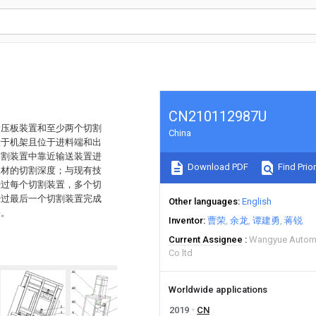
CN210112987U
滑压板装置和至少两个切割
China
设于机架且位于进料端和出
切割装置中靠近输送装置进
Download PDF
Find Prior
板材的切割深度；与现有技
经过每个切割装置，多个切
经过最后一个切割装置完成
Other languages
English
快。
Inventor
曹荣
余龙
谭建勇
蒋锐
Current Assignee
Wangyue Automa
Co ltd
Worldwide applications
2019
CN