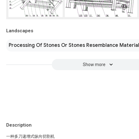
Landscapes
Processing Of Stones Or Stones Resemblance Materia
Show more
Description
一种多刀递增式纵向切割机