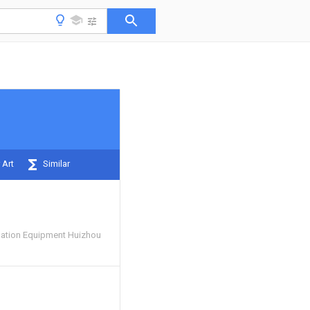
 Art
Similar
tion Equipment Huizhou