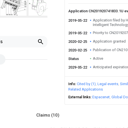
Application CN201920741833.1U e
Application filed by
2019-05-22
Intelligent Technolog
Priority to CN201920
2019-05-22
ls
Application granted
2020-02-25
Publication of CN21
2020-02-25
Active
Status
Anticipated expiratio
2029-05-22
Info
Cited by (1)
Legal events
Simi
Related Applications
External links
Espacenet
Global Do
Claims
(10)