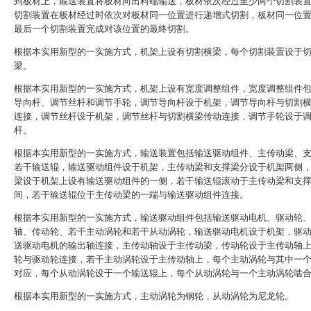
到板材上，输送装置将板材向出料端输送，板材依次经过至少两个切割装
切割装置在板材经过时依次对板材同一位置进行递增式切割，板材同一位
最后一个切割装置完成对该位置的最终切割。
根据本实用新型的一实施方式，机架上设有切割横梁，每个切割装置设于
梁。
根据本实用新型的一实施方式，机架上设有宽度调整组件，宽度调整组件
导向杆、调节丝杆和调节手轮，调节导向杆设于机架，调节导向杆与切割
连接，调节丝杆设于机架，调节丝杆与切割横梁传动连接，调节手轮设于
杆。
根据本实用新型的一实施方式，输送装置包括输送驱动组件、主传动梁、
若干输送辊，输送驱动组件设于机架，主传动梁和支撑梁分设于机架两侧
梁设于机架上设有输送驱动组件的一侧，若干输送辊滚动于主传动梁和支
间，若干输送辊位于主传动梁的一端与输送驱动组件连接。
根据本实用新型的一实施方式，输送驱动组件包括输送驱动电机、驱动轮
轴、传动轮、若干主动涡轮和若干从动涡轮，输送驱动电机设于机架，驱
送驱动电机的输出轴连接，主传动轴设于主传动梁，传动轮设于主传动轴
轮与驱动轮连接，若干主动涡轮设于主传动轴上，每个主动涡轮与其中一
对应，每个从动涡轮设于一个输送辊上，每个从动涡轮与一个主动涡轮啮
根据本实用新型的一实施方式，主动涡轮为钢轮，从动涡轮为尼龙轮。