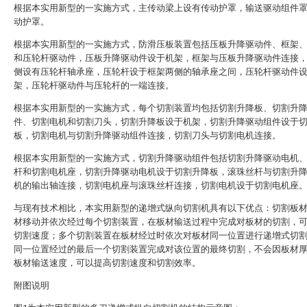
根据本实用新型的一实施方式，主传动梁上设有传动护罩，输送驱动组件
动护罩。
根据本实用新型的一实施方式，防滑压板装置包括压板升降驱动件、框架
和压轮杆驱动件，压板升降驱动件设于机架，框架与压板升降驱动件连接
侧设有压轮杆轴承座，压轮杆设于框架两侧的轴承座之间，压轮杆驱动件
架，压轮杆驱动件与压轮杆的一端连接。
根据本实用新型的一实施方式，每个切割装置均包括切割升降板、切割升
件、切割电机和切割刀头，切割升降板设于机架，切割升降驱动组件设于
板，切割电机与切割升降驱动组件连接，切割刀头与切割电机连接。
根据本实用新型的一实施方式，切割升降驱动组件包括切割升降驱动电机
杆和切割电机座，切割升降驱动电机设于切割升降板，滚珠丝杆与切割升
机的输出轴连接，切割电机座与滚珠丝杆连接，切割电机设于切割电机座
与现有技术相比，本实用新型的递增式纵向切割机具有以下优点：切割板
材移动并依次经过每个切割装置，在板材输送过程中完成对板材的切割，
切割速度；多个切割装置在板材经过时依次对板材同一位置进行递增式切
同一位置经过的最后一个切割装置完成对该位置的最终切割，不会因板材
板材输送速度，可以提高切割速度和切割效率。
附图说明