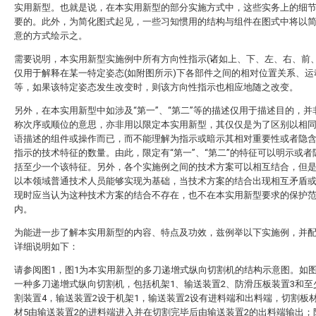
实用新型。也就是说，在本实用新型的部分实施方式中，这些实务上的细
要的。此外，为简化图式起见，一些习知惯用的结构与组件在图式中将以
意的方式绘示之。
需要说明，本实用新型实施例中所有方向性指示(诸如上、下、左、右、前、
仅用于解释在某一特定姿态(如附图所示)下各部件之间的相对位置关系、运
等，如果该特定姿态发生改变时，则该方向性指示也相应地随之改变。
另外，在本实用新型中如涉及“第一”、“第二”等的描述仅用于描述目的，并
称次序或顺位的意思，亦非用以限定本实用新型，其仅仅是为了区别以相
语描述的组件或操作而已，而不能理解为指示或暗示其相对重要性或者隐
指示的技术特征的数量。由此，限定有“第一”、“第二”的特征可以明示或者
括至少一个该特征。另外，各个实施例之间的技术方案可以相互结合，但
以本领域普通技术人员能够实现为基础，当技术方案的结合出现相互矛盾
现时应当认为这种技术方案的结合不存在，也不在本实用新型要求的保护
内。
为能进一步了解本实用新型的内容、特点及功效，兹例举以下实施例，并
详细说明如下：
请参阅图1，图1为本实用新型的多刀递增式纵向切割机的结构示意图。如
一种多刀递增式纵向切割机，包括机架1、输送装置2、防滑压板装置3和至
割装置4，输送装置2设于机架1，输送装置2设有进料端和出料端，切割板
材5由输送装置2的进料端进入并在切割完毕后由输送装置2的出料端输出；