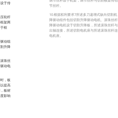
调节丝杆设于机架，调节丝杆与切割横梁传动
罩设于传
节丝杆。
10.根据权利要求7所述多刀递增式纵向切割
、压轮杆
降驱动组件包括切割升降驱动电机、滚珠丝杆
，框架两
降驱动电机设于切割升降板，所述滚珠丝杆与
设于框
出轴连接，所述切割电机座与所述滚珠丝杆连
电机座。
降驱动组
切割升降
、滚珠丝
降驱动电
。
材时，板
可以提高
割，板材
厚度影响