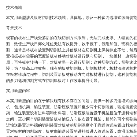
技术领域
本实用新型涉及板材切割技术领域，具体地，涉及一种多刀递增式纵向切
背景技术
现有的板材生产线受落后的在线切割方式限制，无法完成更厚、大幅宽的
割，致使生产线日熔化吨位无法有效提升，效率低下，低附加值。现有的
割，通常是将板材放置到切割机上并使板材在切割机上保持静止不动，然
置根据板材需要的宽度沿板材移动对板材进行纵向切割，一块板材一边切
后，再将板材转动一下，对板材另一边进行切割；这种切割方式，切割速
慢；为了提高工作效率，现有的板材切割机，切割板材时，板材沿输送机
在板材移动过程中，切割装置沿板材移动方向对板材进行切割；这种切割
的多刀递增切割方式在切割厚板时工作效率提升明显。
实用新型内容
本实用新型的目的在于解决现有技术存在的问题，提供一种多刀递增式纵
机，包括机架、输送装置、防滑压板装置和至少两个切割装置，输送装置
架，输送装置设有进料端和出料端，防滑压板装置设于机架且位于进料端
之间，至少两个切割装置沿板材输送方向依次设于机架，相邻的两个切割
近输送装置进料端的切割装置对板材的切割深度小于靠近输送装置出料端
置对板材的切割深度；板材由输送装置的进料端进入输送装置，防滑压板