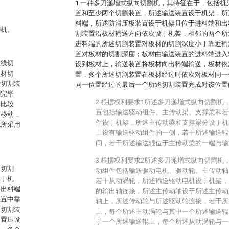
1.一种多刀递增式纵向切割机，其特征在于，包括
置和至少两个切割装置，所述输送装置设于机架，所
料端，所述防滑压板装置设于机架且位于进料端和出
割机。
割装置沿板材输送方向依次设于机架，相邻的两个所
进料端的所述切割装置对板材的切割深度小于靠近输
置对板材的切割深度；板材由输送装置的进料端进入
在线切
设到板材上，输送装置将板材向出料端输送，板材依
板材切
置，多个所述切割装置在板材经过时依次对板材同一
后切割装
同一位置经过的最后一个所述切割装置完成对该位置
割完毕
2.根据权利要求1所述多刀递增式纵向切割机
比比较
置包括输送驱动组件、主传动梁、支撑梁和若
构移动，
件设于机架，所述主传动梁和支撑梁分设于机
机所采用
上设有输送驱动组件的一侧，若干所述输送辊
间，若干所述输送辊位于主传动梁的一端与输
3.根据权利要求2所述多刀递增式纵向切割机
向切割
动组件包括输送驱动电机、驱动轮、主传动轴
设于机
若干从动涡轮，所述输送驱动电机设于机架，
和出料端
的输出轴连接，所述主传动轴设于所述主传动
装置中靠
轴上，所述传动轮与所述驱动轮连接，若干所
的切割装
上，每个所述主动涡轮与其中一个所述输送辊
装置压设
于一个所述输送辊上，每个所述从动涡轮与一