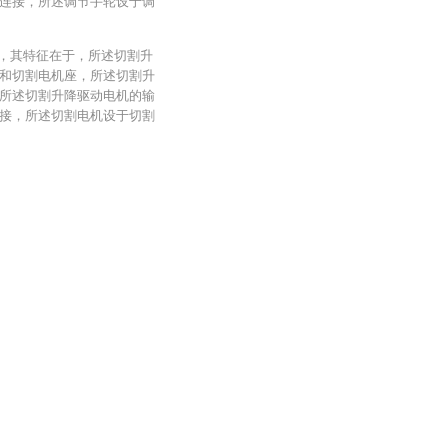
连接，所述调节手轮设于调
机，其特征在于，所述切割升
和切割电机座，所述切割升
所述切割升降驱动电机的输
接，所述切割电机设于切割