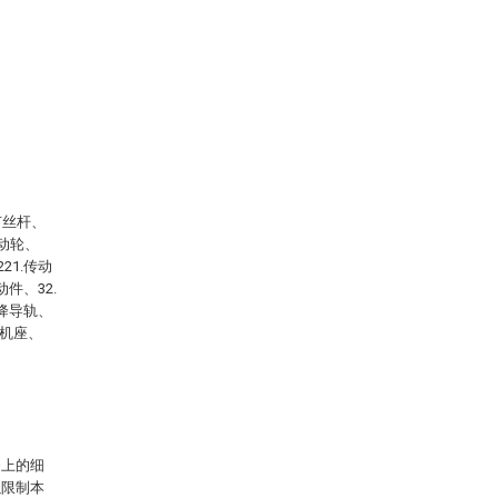
节丝杆、
驱动轮、
21.传动
动件、32.
升降导轨、
电机座、
务上的细
以限制本