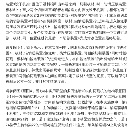
装置3设于机架1且位于进料端和出料端之间，切割板材5时，防滑压板装置
板材5上；至少两个切割装置4沿板材5输送方向依次设于机架1，相邻的两
置4中靠近输送装置2进料端的切割装置4对板材5的切割深度小于靠近输送
端的切割装置4对板材5的切割深度；板材5由输送装置2的进料端进入输送
滑压板装置3压设到板材5上，输送装置2将板材5向出料端输送，板材5依
两个切割装置4，多个切割装置4在板材5经过时依次对板材5同一位置进行
割，板材5同一位置经过的最后一个切割装置4完成对该位置的最终切割。
请复阅图1，如图所示，在本实施例中，防滑压板装置3两侧均设有至少两
置4，板材5沿输送装置2输送时，防滑压板装置3两侧的切割装置4同时对板
切割，板材5由输送装置2的进料端进入，在由输送装置2的出料端输出时被
装置3两侧的切割装置4切割完毕，一块板材5只用经过一次输送装置2即可
侧且废料裁掉，并裁出需要的尺寸，切割速度可以得到大幅提升；并且位
板装置3两侧的切割装置4之间的距离决定了板材5成型的宽度，可以确保每
被裁后尺寸一致，并且尺寸精确度高。
请参阅图1至图4，图1为本实用新型的多刀递增式纵向切割机的结构示意图
图1另一方向的结构示意图；图3为图1移去板材后的另一方向的结构示意图
图2移去传动护罩后另一方向的结构示意图。如图所示，在本实施例中，输
包括输送驱动组件21、主传动梁22、支撑梁23和若干输送辊24，输送驱动组
于机架1，主传动梁22和支撑梁23设于机架1两侧，主传动梁22设于机架1
驱动组件21的一侧，若干输送辊24滚动于主传动梁22和支撑梁23之间，若
24位于主传动梁22的一端与输送驱动组件21连接，每条输送辊24上均设有