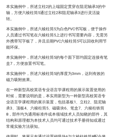
本实施例中，所述立柱2的上端固定贯穿在阻尼轴承3的中
轴，方便六棱柱筒5通过立柱2和阻尼轴承3进行灵活旋
转。
本实施例中，所述六棱柱筒5为白色PVC书写板，便于操作
人员通过书写笔在六棱柱筒5上进行书写需要内容，无需另
外携带写字板了，并且后期PVC六棱柱筒5可以回收利用节
能环保。
本实施例中，所述六棱柱筒5的每个面下部均固定连接有笔
盒7，方便放置书写笔。
本实施例中，所述六棱柱筒5的厚度为3mm，达到有效的
磁力吸附效果。
在一种新型高校英语专业语言学课程用的展示装置使用的
时候，需要说明的是，本实用新型为一种新型高校英语专
业语言学课程用的展示装置，包括基板1、立柱2、阻尼轴
承3、顶板4、六棱柱筒5、磁吸块6、笔盒7、六棱柱铁筒
8，部件均为通用标准件或本领域技术人员知晓的部件，其
结构和原理都为本技术人员均可通过技术手册得知或通过
常规实验方法获知。
使用时，将展示布通过设置磁吸块6与六棱柱铁筒8配合将