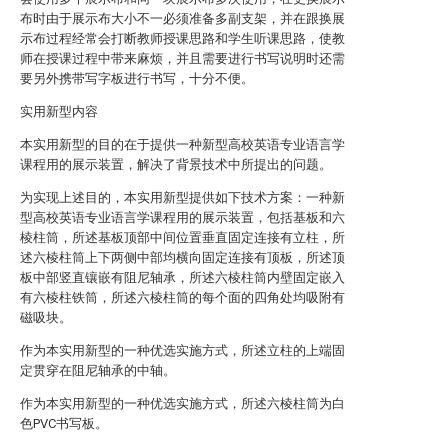
布时由于展示布大小不一必须准备多副支架，并在跟换展
示布过程经常会打断教师授课思路和学生听课思路，使教
师在授课过程中带来麻烦，并且需要进行书写说明时还需
要另外携带写字板进行书写，十分不便。
实用新型内容
本实用新型的目的在于提供一种新型高校英语专业语言学
课程用的展示装置，解决了背景技术中所提出的问题。
为实现上述目的，本实用新型提供如下技术方案：一种新
型高校英语专业语言学课程用的展示装置，包括基板和六
棱柱筒，所述基板顶部中间位置垂直固定连接有立柱，所
述六棱柱筒上下两侧中部均横向固定连接有顶板，所述顶
板中部竖直镶嵌有阻尼轴承，所述六棱柱筒内壁固定嵌入
有六棱柱铁筒，所述六棱柱筒的每个面的四角处均吸附有
磁吸块。
作为本实用新型的一种优选实施方式，所述立柱的上端固
定贯穿在阻尼轴承的中轴。
作为本实用新型的一种优选实施方式，所述六棱柱筒为白
色PVC书写板。