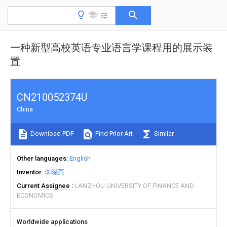
一种新型高校英语专业语言学课程用的展示装
置
CN210052374U
China
Download PDF
Find Prior Art
Similar
Other languages
English
Inventor
李晓亮
Current Assignee
LANZHOU UNIVERSITY OF FINANCE AND
ECONOMICS
Worldwide applications