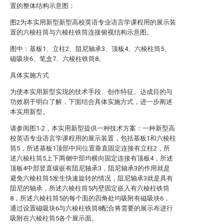
置的整体结构示意图；
图2为本实用新型新型高校英语专业语言学课程用的展示装
置的六棱柱筒与六棱柱铁筒连接俯视结构示意图。
图中：基板1、立柱2、阻尼轴承3、顶板4、六棱柱筒5、
磁吸块6、笔盒7、六棱柱铁筒8。
具体实施方式
为使本实用新型实现的技术手段、创作特征、达成目的与
功效易于明白了解，下面结合具体实施方式，进一步阐述
本实用新型。
请参阅图1-2，本实用新型提供一种技术方案：一种新型高
校英语专业语言学课程用的展示装置，包括基板1和六棱柱
筒5，所述基板1顶部中间位置垂直固定连接有立柱2，所
述六棱柱筒5上下两侧中部均横向固定连接有顶板4，所述
顶板4中部竖直镶嵌有阻尼轴承3，阻尼轴承3的作用就是
避免六棱柱筒5发生快速旋转的情况，阻尼轴承3就是具有
阻尼的轴承，所述六棱柱筒5内壁固定嵌入有六棱柱铁筒
8，所述六棱柱筒5的每个面的四角处均吸附有磁吸块6，
通过设置磁吸块6与六棱柱铁筒8配合将需要的展示布进行
吸附在六棱柱筒5各个展示面。