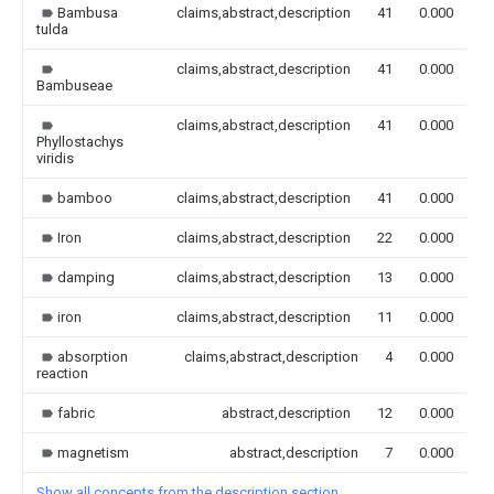
Bambusa
claims,abstract,description
41
0.000
tulda
claims,abstract,description
41
0.000
Bambuseae
claims,abstract,description
41
0.000
Phyllostachys
viridis
bamboo
claims,abstract,description
41
0.000
Iron
claims,abstract,description
22
0.000
damping
claims,abstract,description
13
0.000
iron
claims,abstract,description
11
0.000
absorption
claims,abstract,description
4
0.000
reaction
fabric
abstract,description
12
0.000
magnetism
abstract,description
7
0.000
Show all concepts from the description section