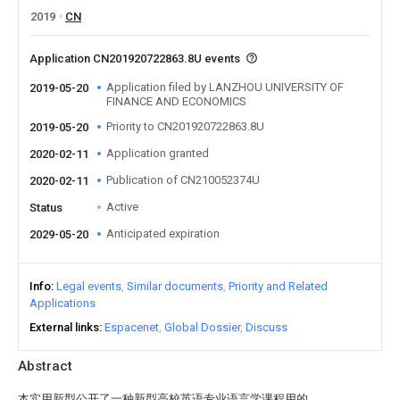
2019
CN
Application CN201920722863.8U events
Application filed by LANZHOU UNIVERSITY OF
2019-05-20
FINANCE AND ECONOMICS
Priority to CN201920722863.8U
2019-05-20
Application granted
2020-02-11
Publication of CN210052374U
2020-02-11
Active
Status
Anticipated expiration
2029-05-20
Info
Legal events
Similar documents
Priority and Related
Applications
External links
Espacenet
Global Dossier
Discuss
Abstract
本实用新型公开了一种新型高校英语专业语言学课程用的