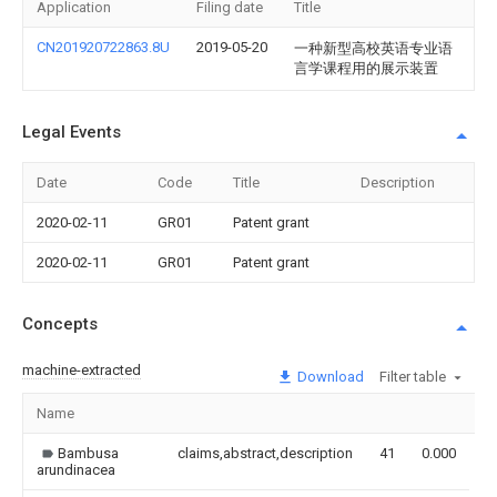
Application
Filing date
Title
CN201920722863.8U
2019-05-20
一种新型高校英语专业语
言学课程用的展示装置
Legal Events
Date
Code
Title
Description
2020-02-11
GR01
Patent grant
2020-02-11
GR01
Patent grant
Concepts
machine-extracted
Download
Filter table
Name
I
Bambusa
claims,abstract,description
41
0.000
arundinacea