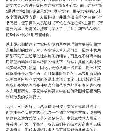
需要的展示布进行吸附在六棱柱筒5各个展示面，六棱柱筒
5通过立柱2和阻尼轴承3进行灵活旋转，展示六棱柱筒5上
各个面的展示内容，方便快捷，并且六棱柱筒5为白色PVC
书写板，便于操作人员通过书写笔在六棱柱筒5上进行书写
需要内容，无需另外携带写字板了，并且后期PVC六棱柱
筒5可以回收利用节能环保。
以上显示和描述了本实用新型的基本原理和主要特征和本
实用新型的优点，对于本领域技术人员而言，显然本实用
新型不限于上述示范性实施例的细节，而且在不背离本实
用新型的精神或基本特征的情况下，能够以其他的具体形
式实现本实用新型。因此，无论从哪一点来看，均应将实
施例看作是示范性的，而且是非限制性的，本实用新型的
范围由所附权利要求而不是上述说明限定，因此旨在将落
在权利要求的等同要件的含义和范围内的所有变化囊括在
本实用新型内。不应将权利要求中的任何附图标记视为限
制所涉及的权利要求。
此外，应当理解，虽然本说明书按照实施方式加以描述，
但并非每个实施方式仅包含一个独立的技术方案，说明书
的这种叙述方式仅仅是为清楚起见，本领域技术人员应当
将说明书作为一个整体，各实施例中的技术方案也可以经
适当组合，形成本领域技术人员可以理解的其他实施方