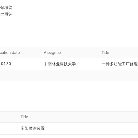
本领域普
时应当认
ication date
Assignee
Title
-04-30
中南林业科技大学
一种多功能工厂修理
Title
车架喷涂装置