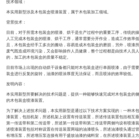
技术领域：
本实用新型涉及木包装盒喷漆装置，属于木包装加工领域。
背景技术：
目前，对于所需木包装盒的喷漆、烘干是生产过程中的重要工序，传统的
人工完成木包装盒的喷漆、烘干工序，通常需要分开作业，造成工作效率
且，木包装盒经手工多次的搬动，容易造成木包装盒的磨损，另外，喷漆
废气既造成环境污染，又会影响操作人员健康，整个过程都是由技术人员
的，加工的木包装盒的质量不稳定。
目前市场上出现的自动烘干设备都只能对木包装盒进行单面喷漆，由于需
装盒进行反复的旋转，油漆的喷涂厚度无法保证，而且喷涂的效率较低。
发明内容：
本实用新型所要解决的技术问题是，提供一种能够快速完成对木包装盒的
的木包装盒喷漆装置。
为了解决上述技术问题，本实用新型是通过以下技术方案实现的：一种木
漆装置，包括机架，所述机架上设置有传送装置，所述传送装置包括相互
第一传送带和第二传送带，所述第一传送带和第二传送带两侧均设有喷漆
述喷漆装置包括对称设置在传送装置两端的油漆喷头，所述油漆喷头通过
有增压泵，所述增压泵连接有用于盛放油漆的储料室，在所述喷漆装置上