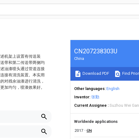
CN207238303U
所述机架上设置有传送装
China
传送带和第二传送带两侧均
所述油漆喷头通过管道连接
Download PDF
Find Prior
方连接有清洗装置。本实用
效的对残余油漆进行清洗，
漆更加均匀，喷漆效果好。
Other languages
English
Inventor
张勤
Current Assignee
Suzhou Wei Gan
Worldwide applications
2017
CN