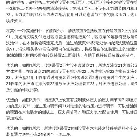
的储料室8，储料室8上方对称设置有增压泵7，增压泵7连接有对称设置在
带3和第二传送带4两侧的油漆喷头6，在增压泵7上还设有压力调节阀71和
72，压力调节阀71和压力表72配合使用可以动态调节油漆的喷出压力，达
喷漆效果。
在其中一种实施例中，如图3所示，清洗装置9包括设置在传送装置2上方的
91，所述清洗喷头91通过输液管连接有输液泵92，输液泵92连接有盛放清
洗池93，在木包装箱喷漆完成后，通过输液泵92将清洗池中的清洗液输送
头91，清洗喷头将91清洗液喷向传送装置2，将残留在传送装置2上的油漆
免油漆因长时间停留在传送装置2上而凝结，有助于保持传送装置2的洁净
优选的，如图1所示，传送装置2下方设有废液盘21，所述废液盘21为顶部
方体容器，在废液盘21的底部设置有排污管22，所述排污管22连接有废液
23，废液盘21用于收集通过清洗装置9对传送装置2进行清洗时产生的废液
21收集的废液通过排污管22排放至废液处理装置23，对废液进行处理，避
放引起的环境污染。
优选的，如图2所示，增压泵7上设置有控制液体压力的压力调节阀71和显
力的压力表72，通过压力调节阀71对油漆的输出压力进行调节，可以使油
的喷洒在木包装盒的侧板上，压力调节阀71和压力表72配合使用，可以使
更加精准。
优选的，如图1所示，所述传送装置2右侧设置有木包装盒转移的送料小车2
装盒通过送料小车24输送至下道工序。