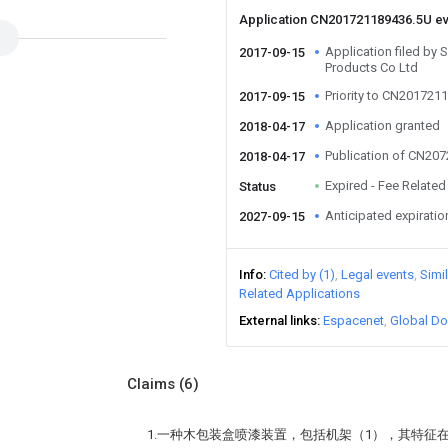
Application CN201721189436.5U e
Application filed by
2017-09-15
Products Co Ltd
Priority to CN201721
2017-09-15
Application granted
2018-04-17
Publication of CN20
2018-04-17
Expired - Fee Related
Status
Anticipated expiratio
2027-09-15
Info
Cited by (1)
Legal events
Simi
Related Applications
External links
Espacenet
Global Do
Claims
(6)
1.一种木包装盒喷漆装置，包括机架（1），其特征