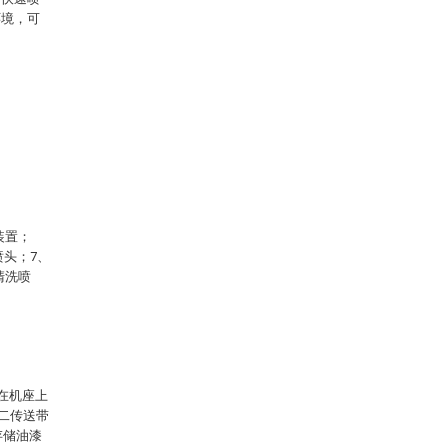
环境，可
装置；
喷头；7、
清洗喷
在机座上
第二传送带
存储油漆