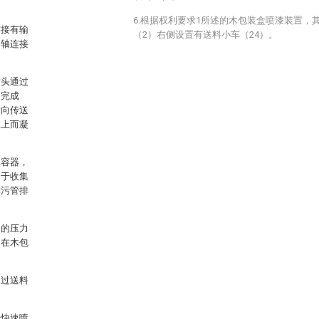
6.根据权利要求1所述的木包装盒喷漆装置，
连接有输
（2）右侧设置有送料小车（24）。
动轴连接
喷头通过
漆完成
喷向传送
置上而凝
体容器，
用于收集
排污管排
力的压力
洒在木包
。
通过送料
行快速喷