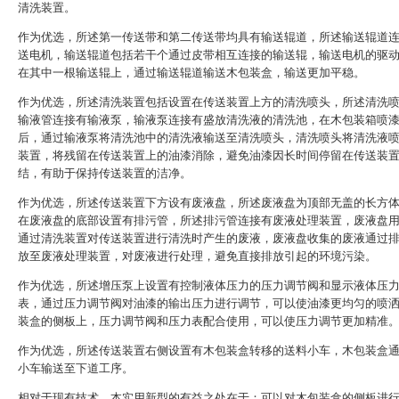
清洗装置。
作为优选，所述第一传送带和第二传送带均具有输送辊道，所述输送辊道
送电机，输送辊道包括若干个通过皮带相互连接的输送辊，输送电机的驱
在其中一根输送辊上，通过输送辊道输送木包装盒，输送更加平稳。
作为优选，所述清洗装置包括设置在传送装置上方的清洗喷头，所述清洗
输液管连接有输液泵，输液泵连接有盛放清洗液的清洗池，在木包装箱喷
后，通过输液泵将清洗池中的清洗液输送至清洗喷头，清洗喷头将清洗液
装置，将残留在传送装置上的油漆消除，避免油漆因长时间停留在传送装
结，有助于保持传送装置的洁净。
作为优选，所述传送装置下方设有废液盘，所述废液盘为顶部无盖的长方
在废液盘的底部设置有排污管，所述排污管连接有废液处理装置，废液盘
通过清洗装置对传送装置进行清洗时产生的废液，废液盘收集的废液通过
放至废液处理装置，对废液进行处理，避免直接排放引起的环境污染。
作为优选，所述增压泵上设置有控制液体压力的压力调节阀和显示液体压
表，通过压力调节阀对油漆的输出压力进行调节，可以使油漆更均匀的喷
装盒的侧板上，压力调节阀和压力表配合使用，可以使压力调节更加精准
作为优选，所述传送装置右侧设置有木包装盒转移的送料小车，木包装盒
小车输送至下道工序。
相对于现有技术，本实用新型的有益之处在于：可以对木包装盒的侧板进