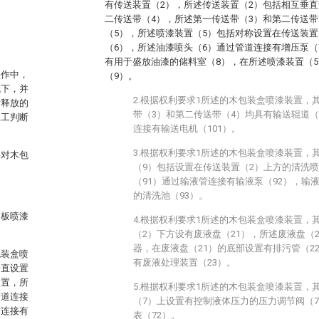
有传送装置（2），所述传送装置（2）包括相互垂直
二传送带（4），所述第一传送带（3）和第二传送带
（5），所述喷漆装置（5）包括对称设置在传送装置
（6），所述油漆喷头（6）通过管道连接有增压泵（
有用于盛放油漆的储料室（8），在所述喷漆装置（
操作中，
（9）。
低下，并
2.根据权利要求1所述的木包装盒喷漆装置，
所释放的
带（3）和第二传送带（4）均具有输送辊道（
人工判断
连接有输送电机（101）。
3.根据权利要求1所述的木包装盒喷漆装置，
要对木包
（9）包括设置在传送装置（2）上方的清洗喷
（91）通过输液管连接有输液泵（92），输
的清洗池（93）。
侧板喷漆
4.根据权利要求1所述的木包装盒喷漆装置，
（2）下方设有废液盘（21），所述废液盘（
器，在废液盘（21）的底部设置有排污管（2
包装盒喷
有废液处理装置（23）。
垂直设置
装置，所
5.根据权利要求1所述的木包装盒喷漆装置，
管道连接
（7）上设置有控制液体压力的压力调节阀（
方连接有
表（72）。