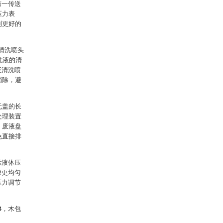
第一传送
压力表
到更好的
清洗喷头
洗液的清
至清洗喷
消除，避
。
无盖的长
处理装置
，废液盘
免直接排
示液体压
漆更均匀
压力调节
4，木包