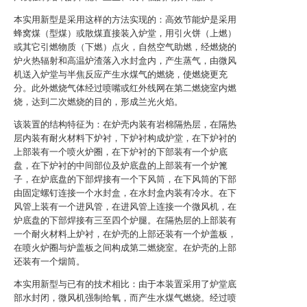
本实用新型是采用这样的方法实现的：高效节能炉是采用
蜂窝煤（型煤）或散煤直接装入炉堂，用引火饼（上燃）
或其它引燃物质（下燃）点火，自然空气助燃，经燃烧的
炉火热辐射和高温炉渣落入水封盒内，产生蒸气，由微风
机送入炉堂与半焦反应产生水煤气的燃烧，使燃烧更充
分。此外燃烧气体经过喷嘴或红外线网在第二燃烧室内燃
烧，达到二次燃烧的目的，形成兰光火焰。
该装置的结构特征为：在炉壳内装有岩棉隔热层，在隔热
层内装有耐火材料下炉衬，下炉衬构成炉堂，在下炉衬的
上部装有一个喷火炉圈，在下炉衬的下部装有一个炉底
盘，在下炉衬的中间部位及炉底盘的上部装有一个炉篦
子，在炉底盘的下部焊接有一个下风筒，在下风筒的下部
由固定螺钉连接一个水封盒，在水封盒内装有冷水。在下
风管上装有一个进风管，在进风管上连接一个微风机，在
炉底盘的下部焊接有三至四个炉腿。在隔热层的上部装有
一个耐火材料上炉衬，在炉壳的上部还装有一个炉盖板，
在喷火炉圈与炉盖板之间构成第二燃烧室。在炉壳的上部
还装有一个烟筒。
本实用新型与已有的技术相比：由于本装置采用了炉堂底
部水封闭，微风机强制给氧，而产生水煤气燃烧。经过喷