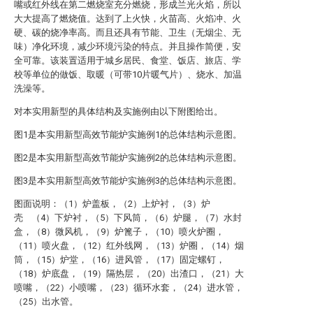
嘴或红外线在第二燃烧室充分燃烧，形成兰光火焰，所以
大大提高了燃烧值。达到了上火快，火苗高、火焰冲、火
硬、碳的烧净率高。而且还具有节能、卫生（无烟尘、无
味）净化环境，减少环境污染的特点。并且操作简便，安
全可靠。该装置适用于城乡居民、食堂、饭店、旅店、学
校等单位的做饭、取暖（可带10片暖气片）、烧水、加温
洗澡等。
对本实用新型的具体结构及实施例由以下附图给出。
图1是本实用新型高效节能炉实施例1的总体结构示意图。
图2是本实用新型高效节能炉实施例2的总体结构示意图。
图3是本实用新型高效节能炉实施例3的总体结构示意图。
图面说明：（1）炉盖板，（2）上炉衬，（3）炉
壳 （4）下炉衬，（5）下风筒，（6）炉腿，（7）水封
盒，（8）微风机，（9）炉篦子，（10）喷火炉圈，
（11）喷火盘，（12）红外线网，（13）炉圈，（14）烟
筒，（15）炉堂，（16）进风管，（17）固定螺钉，
（18）炉底盘，（19）隔热层，（20）出渣口，（21）大
喷嘴，（22）小喷嘴，（23）循环水套，（24）进水管，
（25）出水管。