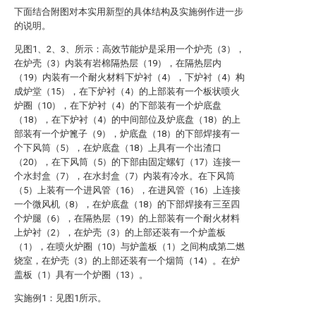
下面结合附图对本实用新型的具体结构及实施例作进一步
的说明。
见图1、2、3、所示：高效节能炉是采用一个炉壳（3），
在炉壳（3）内装有岩棉隔热层（19），在隔热层内
（19）内装有一个耐火材料下炉衬（4），下炉衬（4）构
成炉堂（15），在下炉衬（4）的上部装有一个板状喷火
炉圈（10），在下炉衬（4）的下部装有一个炉底盘
（18），在下炉衬（4）的中间部位及炉底盘（18）的上
部装有一个炉篦子（9），炉底盘（18）的下部焊接有一
个下风筒（5），在炉底盘（18）上具有一个出渣口
（20），在下风筒（5）的下部由固定螺钉（17）连接一
个水封盒（7），在水封盒（7）内装有冷水。在下风筒
（5）上装有一个进风管（16），在进风管（16）上连接
一个微风机（8），在炉底盘（18）的下部焊接有三至四
个炉腿（6），在隔热层（19）的上部装有一个耐火材料
上炉衬（2），在炉壳（3）的上部还装有一个炉盖板
（1），在喷火炉圈（10）与炉盖板（1）之间构成第二燃
烧室，在炉壳（3）的上部还装有一个烟筒（14）。在炉
盖板（1）具有一个炉圈（13）。
实施例1：见图1所示。