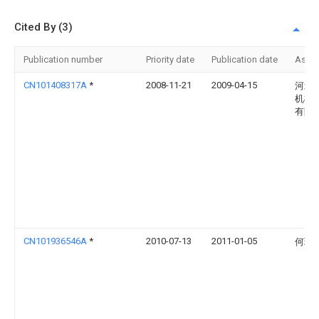
Cited By (3)
Publication number
Priority date
Publication date
Assi
CN101408317A
*
2008-11-21
2009-04-15
河北
机械
有限
CN101936546A
*
2010-07-13
2011-01-05
何瑞