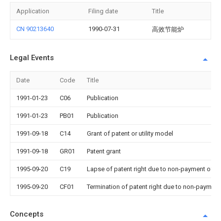
Application
Filing date
Title
CN 90213640
1990-07-31
高效节能炉
Legal Events
Date
Code
Title
1991-01-23
C06
Publication
1991-01-23
PB01
Publication
1991-09-18
C14
Grant of patent or utility model
1991-09-18
GR01
Patent grant
1995-09-20
C19
Lapse of patent right due to non-payment of th
1995-09-20
CF01
Termination of patent right due to non-payment
Concepts