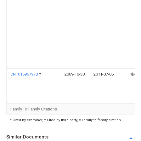
CN101696797B
*
2009-10-30
2011-07-06
童书
Family To Family Citations
* Cited by examiner, † Cited by third party, ‡ Family to family citation
Similar Documents