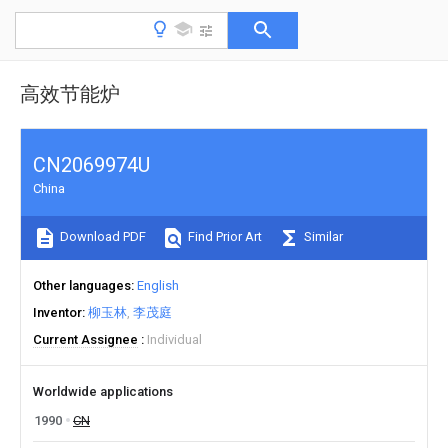
高效节能炉
CN2069974U
China
Download PDF
Find Prior Art
Similar
Other languages
English
Inventor
柳玉林
李茂庭
Current Assignee
Individual
Worldwide applications
1990
CN