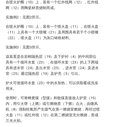
在喷火炉圈（10）上，装有一个红外线网（12），红外线
网（12）用陶瓷材质烧制而成。
实施例2：见图2所示。
在喷火炉圈（10）上，装有一个喷火盘（11），在喷火盘
（11）上具有一个大喷嘴（21）及周围具有若干个小喷嘴
（22），喷火盘（11）为灰口铸铁材料。
实施例3：见图3所示。
该装置是在岩棉隔热层（19）及下炉衬（4）的中间部位
具有一个循环水套（23），在循环水套（23）的上下两端
具有进水管（24）及出水管（25），进水管（24）及进水
管（25）通过隔热层（19）及炉壳（3）引出。
炉火可使循环水套（23）中的水加热，可以供取暖或洗澡
用水。
使用时，可将蜂窝煤（型煤）和散煤直接放入炉堂（15）
内，用引火饼（上燃）或引燃物质（下燃）点火，由微风
机（8）强制给氧而产生煤气在第一燃烧室燃烧，再经过喷
火盘（11）或红外线（12）在第二燃烧室充分燃烧，形成
兰光火焰。