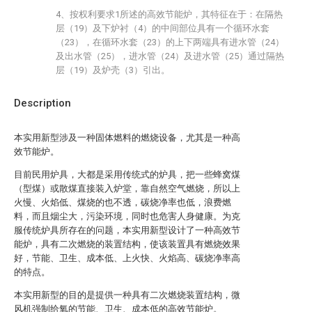
4、按权利要求1所述的高效节能炉，其特征在于：在隔热
层（19）及下炉衬（4）的中间部位具有一个循环水套
（23），在循环水套（23）的上下两端具有进水管（24）
及出水管（25），进水管（24）及进水管（25）通过隔热
层（19）及炉壳（3）引出。
Description
本实用新型涉及一种固体燃料的燃烧设备，尤其是一种高
效节能炉。
目前民用炉具，大都是采用传统式的炉具，把一些蜂窝煤
（型煤）或散煤直接装入炉堂，靠自然空气燃烧，所以上
火慢、火焰低、煤烧的也不透，碳烧净率也低，浪费燃
料，而且烟尘大，污染环境，同时也危害人身健康。为克
服传统炉具所存在的问题，本实用新型设计了一种高效节
能炉，具有二次燃烧的装置结构，使该装置具有燃烧效果
好，节能、卫生、成本低、上火快、火焰高、碳烧净率高
的特点。
本实用新型的目的是提供一种具有二次燃烧装置结构，微
风机强制给氧的节能、卫生、成本低的高效节能炉。