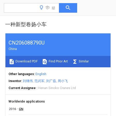
一种新型卷扬小车
CN206088790U
China
Download PDF
Find Prior Art
Similar
Other languages
English
Inventor
刘继伟
范武军
刘广磊
周小飞
Current Assignee
Henan Sinoko Cranes Ltd
Worldwide applications
2016
CN