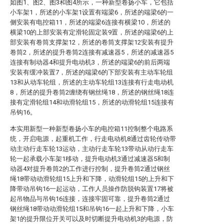
如图1、图2、图3和图4所示，一种新型卷扬小车，它包括
小车架1，所述的小车架1设置有端梁6，所述的端梁6的一
侧安装有电控箱11，所述的端梁6连接有横梁10，所述的
横梁10的上部安装有定滑轮固定装9置，所述的端梁6的上
部安装有卷筒支撑架12，所述的卷筒支撑架12安装有提升
卷筒2，所述的提升卷筒2连接有减速器5，所述的减速器5
连接有制动器4和提升电动机3，所述的端梁6的前后两端
安装有缓冲装置7，所述的端梁6的下部安装有主动车轮组
13和从动车轮组，所述的主动车轮组13连接有行走电动机
8，所述的提升卷筒2缠绕有钢丝绳18，所述的钢丝绳18连
接有定滑轮组14和动滑轮组15，所述的动滑轮组15连接有
吊钩16。
本实用新型一种新型卷扬小车的电控箱11控制整个电路系
统，开启电源，起重机工作，行走电动机8通过齿轮传动带
动主动行走车轮13运动，主动行走车轮13带动从动行走车
轮一起承载小车架1移动，提升电动机3通过减速器5和制
动器4对提升卷筒2的工作进行控制，提升卷筒2通过钢丝
绳18带动动滑轮组15上升和下降，动滑轮组15的上升和下
降带动吊钩16一起运动，工作人员操作防脱钩装置17将被
起吊物品与吊钩16连接，连接牢固可靠，提升卷筒2通过
钢丝绳18带动动滑轮组15和吊钩16一起上升和下降，小车
架1的提升限位开关可以及时切断提升电动机3的电源，防