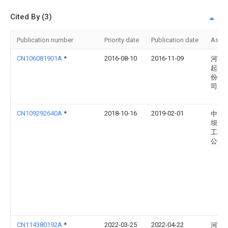
Cited By (3)
Publication number
Priority date
Publication date
Assi
CN106081901A
*
2016-08-10
2016-11-09
河南
起重
份有
司
CN109292640A
*
2018-10-16
2019-02-01
中国
坝集
工程
公司
CN114380192A
*
2022-03-25
2022-04-22
河南