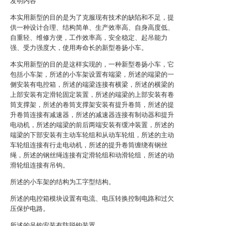
发明内容
本实用新型的目的是为了克服现有技术的缺陷和不足，提
供一种设计合理、结构简单、生产效率高、自身高度低、
自重轻、维修方便，工作效率高，安全稳定、起吊能力
强、受力强度大，使用寿命长的新型卷扬小车。
本实用新型的目的是这样实现的，一种新型卷扬小车，它
包括小车架，所述的小车架设置有端梁，所述的端梁的一
侧安装有电控箱，所述的端梁连接有横梁，所述的横梁的
上部安装有定滑轮固定装置，所述的端梁的上部安装有卷
筒支撑架，所述的卷筒支撑架安装有提升卷筒，所述的提
升卷筒连接有减速器，所述的减速器连接有制动器和提升
电动机，所述的端梁的前后两端安装有缓冲装置，所述的
端梁的下部安装有主动车轮组和从动车轮组，所述的主动
车轮组连接有行走电动机，所述的提升卷筒缠绕有钢丝
绳，所述的钢丝绳连接有定滑轮组和动滑轮组，所述的动
滑轮组连接有吊钩。
所述的小车架的结构为工字型结构。
所述的电控箱模块设置有电流、电压转换控制电路和过欠
压保护电路。
所述的吊钩安装有防脱钩装置。