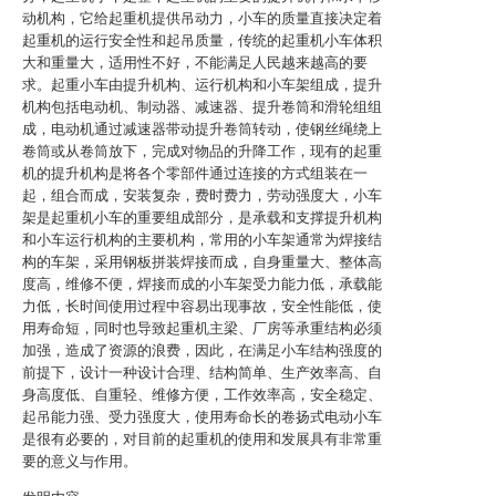
动机构，它给起重机提供吊动力，小车的质量直接决定着
起重机的运行安全性和起吊质量，传统的起重机小车体积
大和重量大，适用性不好，不能满足人民越来越高的要
求。起重小车由提升机构、运行机构和小车架组成，提升
机构包括电动机、制动器、减速器、提升卷筒和滑轮组组
成，电动机通过减速器带动提升卷筒转动，使钢丝绳绕上
卷筒或从卷筒放下，完成对物品的升降工作，现有的起重
机的提升机构是将各个零部件通过连接的方式组装在一
起，组合而成，安装复杂，费时费力，劳动强度大，小车
架是起重机小车的重要组成部分，是承载和支撑提升机构
和小车运行机构的主要机构，常用的小车架通常为焊接结
构的车架，采用钢板拼装焊接而成，自身重量大、整体高
度高，维修不便，焊接而成的小车架受力能力低，承载能
力低，长时间使用过程中容易出现事故，安全性能低，使
用寿命短，同时也导致起重机主梁、厂房等承重结构必须
加强，造成了资源的浪费，因此，在满足小车结构强度的
前提下，设计一种设计合理、结构简单、生产效率高、自
身高度低、自重轻、维修方便，工作效率高，安全稳定、
起吊能力强、受力强度大，使用寿命长的卷扬式电动小车
是很有必要的，对目前的起重机的使用和发展具有非常重
要的意义与作用。