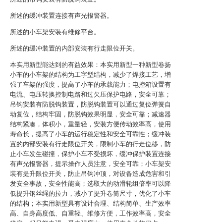
所述的缓冲装置连接有声光报警器。
所述的小车架安装有维修平台。
所述的缓冲装置的内部安装有行走限位开关。
本实用新型能达到的有益效果：本实用新型一种新型卷扬
小车的小车架的结构为工字型结构，减少了焊接工艺，增
强了车架的强度，提高了小车的承载能力；电控箱设置有
电流、电压转换控制电路和过欠压保护电路，安全可靠；
吊钩安装有防脱钩装置，防脱钩装置可以通过复位弹簧自
动复位，结构牢固，防脱钩效果明显，安全可靠；减速器
结构紧凑，体积小，重量轻，安装方便传动效率高，使用
寿命长，提高了小车的运行稳定性和安全可靠性；缓冲装
置的内部安装有行走限位开关，限制小车的行走位移，防
止小车发生碰撞，保护小车不受损坏，缓冲保护装置连接
有声光报警器，提示操作人员注意，安全可靠；小车架安
装有提升限位开关，防止吊钩冲顶，对设备造成危害和引
发安全事故，安全性能高；选取大的动滑轮组倍率可以降
低提升钢丝绳的拉力，减小了提升卷筒尺寸，优化了小车
的结构；本实用新型具有设计合理、结构简单、生产效率
高、自身高度低、自重轻、维修方便，工作效率高，安全