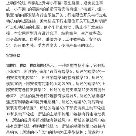
止动滑轮组15继续上升与小车架1发生碰撞，避免发生事
故，小车架1的端梁6的前后两端安装有缓冲6装置7，缓冲
装置7的内部安装有行走限位开关，行走限位开关与行走电
动机8的电源连接，紧急情况下行走限位开关可以及时切断
行走电动机8的电源，使小车停止移动，防止小车发生碰
撞，本实用新型具有设计合理、结构简单、生产效率高、
自身高度低、自重轻、维修方便，工作效率高，安全稳
定、起吊能力强、受力强度大，使用寿命长的优点。
实施例2
如图1、图2、图3和图4所示，一种新型卷扬小车，它包括
小车架1，所述的小车架1设置有端梁6，所述的端梁6的一
侧安装有电控箱11，所述的端梁6连接有横梁10，所述的
横梁10的上部安装有定滑轮固定装9置，所述的端梁6的上
部安装有卷筒支撑架12，所述的卷筒支撑架12安装有提升
卷筒2，所述的提升卷筒2连接有减速器5，所述的减速器5
连接有制动器4和提升电动机3，所述的端梁6的前后两端
安装有缓冲装置7，所述的端梁6的下部安装有主动车轮组
13和从动车轮组，所述的主动车轮组13连接有行走电动机
8，所述的提升卷筒2缠绕有钢丝绳18，所述的钢丝绳18连
接有定滑轮组14和动滑轮组15，所述的动滑轮组15连接有
吊钩16；所述的小车架1的结构为工字型结构；所述的电