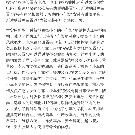
控箱11模块设置有电流、电压转换控制电路和过欠压保护
电路；所述的吊钩16安装有防脱钩装置17；所述的缓冲装
置7连接有声光报警器；所述的小车架1安装有维修平台；
所述的缓冲装置7的内部安装有行走限位开关。
本实用新型一种新型卷扬小车的小车架1的结构为工字型结
构，减少了焊接工艺，增强了车架的强度，提高了小车的
承载能力；电控箱11设置有电流、电压转换控制电路和过
欠压保护电路，安全可靠；吊钩16安装有防脱钩装置17，
防脱钩装置17可以通过复位弹簧自动复位，结构牢固，防
脱钩效果明显，安全可靠；减速器5结构紧凑，体积小，重
量轻，安装方便传动效率高，使用寿命长，提高了小车的
运行稳定性和安全可靠性；缓冲装置7的内部安装有行走限
位开关，限制小车的行走位移，防止小车发生碰撞，保护
小车不受损坏，缓冲保护装置连接有声光报警器，提示操
作人员注意，安全可靠；小车架1安装有提升限位开关，防
止吊钩冲顶，对设备造成危害和引发安全事故，安全性能
高；选取大的动滑轮组15倍率可以降低提升钢丝绳的拉
力，减小了提升卷筒尺寸，优化了小车的结构；本实用新
型具有设计合理、结构简单、生产效率高、自身高度低、
自重轻、维修方便，工作效率高，安全稳定、起吊能力
强、受力强度大，使用寿命长的优点。