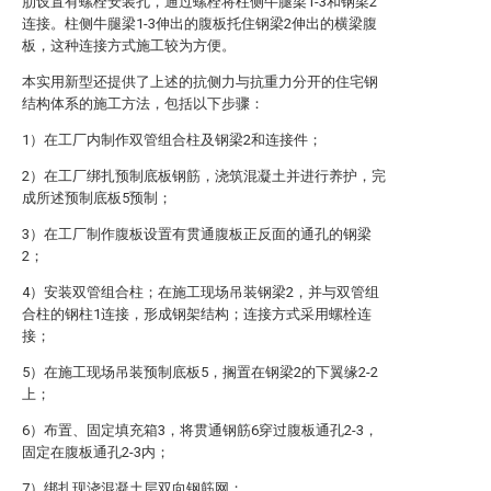
肋设置有螺栓安装孔，通过螺栓将柱侧牛腿梁1-3和钢梁2
连接。柱侧牛腿梁1-3伸出的腹板托住钢梁2伸出的横梁腹
板，这种连接方式施工较为方便。
本实用新型还提供了上述的抗侧力与抗重力分开的住宅钢
结构体系的施工方法，包括以下步骤：
1）在工厂内制作双管组合柱及钢梁2和连接件；
2）在工厂绑扎预制底板钢筋，浇筑混凝土并进行养护，完
成所述预制底板5预制；
3）在工厂制作腹板设置有贯通腹板正反面的通孔的钢梁
2；
4）安装双管组合柱；在施工现场吊装钢梁2，并与双管组
合柱的钢柱1连接，形成钢架结构；连接方式采用螺栓连
接；
5）在施工现场吊装预制底板5，搁置在钢梁2的下翼缘2-2
上；
6）布置、固定填充箱3，将贯通钢筋6穿过腹板通孔2-3，
固定在腹板通孔2-3内；
7）绑扎现浇混凝土层双向钢筋网；