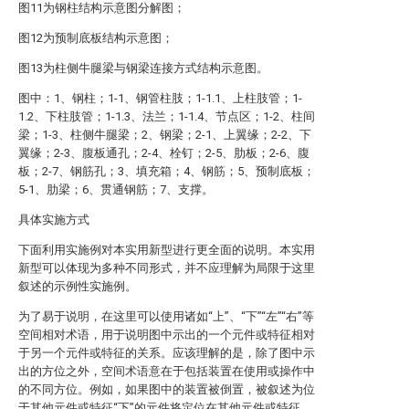
图11为钢柱结构示意图分解图；
图12为预制底板结构示意图；
图13为柱侧牛腿梁与钢梁连接方式结构示意图。
图中：1、钢柱；1-1、钢管柱肢；1-1.1、上柱肢管；1-
1.2、下柱肢管；1-1.3、法兰；1-1.4、节点区；1-2、柱间
梁；1-3、柱侧牛腿梁；2、钢梁；2-1、上翼缘；2-2、下
翼缘；2-3、腹板通孔；2-4、栓钉；2-5、肋板；2-6、腹
板；2-7、钢筋孔；3、填充箱；4、钢筋；5、预制底板；
5-1、肋梁；6、贯通钢筋；7、支撑。
具体实施方式
下面利用实施例对本实用新型进行更全面的说明。本实用
新型可以体现为多种不同形式，并不应理解为局限于这里
叙述的示例性实施例。
为了易于说明，在这里可以使用诸如“上”、“下”“左”“右”等
空间相对术语，用于说明图中示出的一个元件或特征相对
于另一个元件或特征的关系。应该理解的是，除了图中示
出的方位之外，空间术语意在于包括装置在使用或操作中
的不同方位。例如，如果图中的装置被倒置，被叙述为位
于其他元件或特征“下”的元件将定位在其他元件或特征