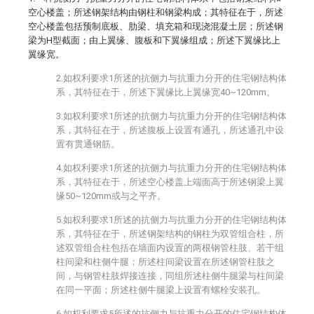
空心楼盖；所述钢架结构由钢柱和钢梁构成；其特征在于，所述
空心楼盖包括预制底板、肋梁、填充箱和现浇混凝土层；所述钢
梁为H型截面；由上翼缘、腹板和下翼缘组成；所述下翼缘比上
翼缘宽。
2.如权利要求1所述的抗侧力与抗重力分开的住宅钢结构体
系，其特征在于，所述下翼缘比上翼缘宽40~120mm。
3.如权利要求1所述的抗侧力与抗重力分开的住宅钢结构体
系，其特征在于，所述腹板上设置有通孔，所述通孔中设
置有贯通钢筋。
4.如权利要求1所述的抗侧力与抗重力分开的住宅钢结构体
系，其特征在于，所述空心楼盖上端面高于所述钢梁上翼
缘50~120mm或与之平齐。
5.如权利要求1所述的抗侧力与抗重力分开的住宅钢结构体
系，其特征在于，所述钢架结构的钢柱为双管组合柱，所
述双管组合柱包括在墙面内设置的两根钢管柱肢、若干组
柱间梁和柱侧牛腿；所述柱间梁设置在所述钢管柱肢之
间，与钢管柱肢焊接连接，同组所述柱侧牛腿梁与柱间梁
在同一平面；所述柱侧牛腿梁上设置有螺栓安装孔。
6.如权利要求5所述的抗侧力与抗重力分开的住宅钢结构体