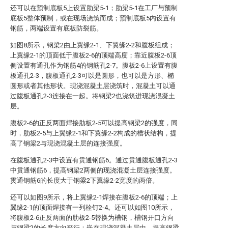
还可以在预制底板5上设置肋梁5-1；肋梁5-1在工厂与预制
底板5整体预制，或在现场浇筑而成；预制底板5内设置有
钢筋，两端设置有底板防裂筋。
如图8所示，钢梁2由上翼缘2-1、下翼缘2-2和腹板组成；
上翼缘2-1的顶面低于腹板2-6的顶端高度；靠近腹板2-6顶
侧设置有通孔作为钢筋4的钢筋孔2-7。腹板2-6上设置有腹
板通孔2-3，腹板通孔2-3可以是圆形，也可以是方形、椭
圆形或者其他形状。现浇混凝土层浇筑时，混凝土可以通
过腹板通孔2-3连接在一起。将钢梁2也浇筑进现浇混凝土
层。
腹板2-6的正反两面焊接肋板2-5可以提高钢梁2的强度，同
时，肋板2-5与上翼缘2-1和下翼缘2-2构成的槽状结构，提
高了钢梁2与现浇混凝土层的连接强度。
在腹板通孔2-3中设置有贯通钢筋6。通过贯通腹板通孔2-3
中贯通钢筋6，提高钢梁2两侧的现浇混凝土层连接强度。
贯通钢筋6的长度大于钢梁2下翼缘2-2宽度的两倍。
还可以如图9所示，将上翼缘2-1焊接在腹板2-6的顶端；上
翼缘2-1的顶面焊接有一列栓钉2-4。还可以如图10所示，
将腹板2-6正反两面的肋板2-5替换为槽钢，槽钢开口方向
与钢梁2的长度方向平行；嵌在现浇混凝土层中，提高钢梁