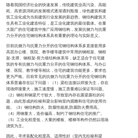
随着我国经济社会的快速发展，传统建筑业高污染、高能
耗、高资源消耗的发展模式逐渐遇到瓶颈，绿色建筑和建
筑工业化成为当前建筑行业发展的新趋势。钢结构建筑天
生具有工业化建造特征，是工业化建筑的最佳载体。在量
大面广的住宅建筑中推广应用钢结构，发展抗侧力与抗重
力分开的住宅钢结构体系具有重要的理论与实际意义。
目前抗侧力与抗重力分开的住宅钢结构体系多直接套用多
高层办公楼、医院、教学楼等建筑中常用的钢框架、钢框
架-支撑、钢框架-剪力墙结构体系等，缺乏适合于住宅建
筑的专有抗侧力与抗重力分开的住宅钢结构体系。与办公
楼、医院、教学楼等相比，住宅的建筑功能更多，要求也
更为严格。目前常见的抗侧力与抗重力分开的住宅钢结构
体系普遍存在以下问题：（1）梁柱连接以焊接为主，存在
现场焊接量大，施工速度慢，施工质量难以保证等问题。
（2）钢柱和钢梁尺寸较大，导致室内存在露梁露柱的问
题，由此形成的柱棱和梁台影响室内观瞻和住宅的使用功
能。（3）钢结构防火、防腐性能差,防腐防火费用高。
（4）用钢量大，造价偏高，制约了钢结构住宅的推广。
（5）工业化程度低，大量的楼板、楼梯等构件仍然以现场
浇筑为主。
因此，寻求装配化程度高、适用性好（室内无柱棱和梁