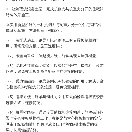
8）浇筑现浇混凝土层，完成抗侧力与抗重力分开的住宅钢
结构体系施工。
本实用新型所述的一种抗侧力与抗重力分开的住宅钢结构
体系及其施工方法具有下列优点：
（1）装配式施工，钢梁可以起到施工时支撑预制板的作
用，现场无需支模，施工速度快；
（2）楼盖自重轻，跨越能力强，能够实现大跨度楼盖。
（3）结构构造简单，钢梁可以替代部分空心楼盖柱上板带
钢筋，避免柱上板带负弯矩筋与柱连接的难题。
（4）受力性能好，钢梁起到抗冲切销键的作用，解决了空
心楼盖抗冲切能力弱的难题，避免设置柱帽。
（5）连接方便，钢梁与钢柱可采用常规的栓焊连接或铰接
连接方式，连接简便。
（6）抗震性能好，通过设置的抗剪连接构造，能够保证钢
梁与空心楼板的协同工作，在钢梁与空心楼板相交的实心
区由于纵筋和箍筋约束形成类似于型钢混凝土暗梁的效
果，抗震性能较好。