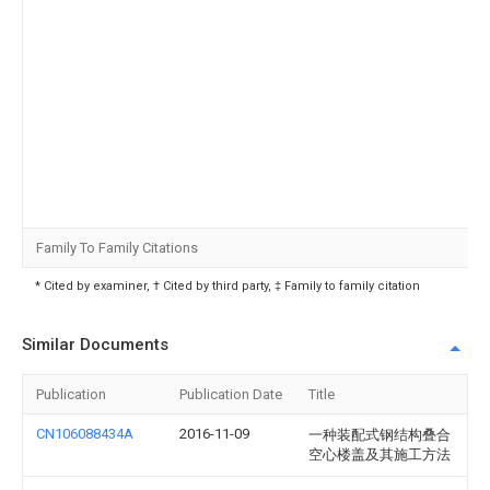
Family To Family Citations
* Cited by examiner, † Cited by third party, ‡ Family to family citation
Similar Documents
Publication
Publication Date
Title
CN106088434A
2016-11-09
一种装配式钢结构叠合
空心楼盖及其施工方法