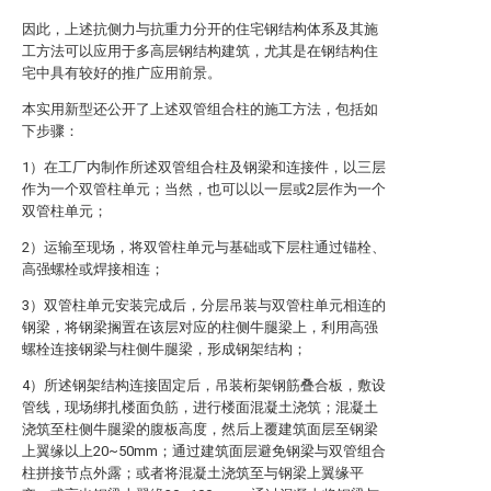
因此，上述抗侧力与抗重力分开的住宅钢结构体系及其施
工方法可以应用于多高层钢结构建筑，尤其是在钢结构住
宅中具有较好的推广应用前景。
本实用新型还公开了上述双管组合柱的施工方法，包括如
下步骤：
1）在工厂内制作所述双管组合柱及钢梁和连接件，以三层
作为一个双管柱单元；当然，也可以以一层或2层作为一个
双管柱单元；
2）运输至现场，将双管柱单元与基础或下层柱通过锚栓、
高强螺栓或焊接相连；
3）双管柱单元安装完成后，分层吊装与双管柱单元相连的
钢梁，将钢梁搁置在该层对应的柱侧牛腿梁上，利用高强
螺栓连接钢梁与柱侧牛腿梁，形成钢架结构；
4）所述钢架结构连接固定后，吊装桁架钢筋叠合板，敷设
管线，现场绑扎楼面负筋，进行楼面混凝土浇筑；混凝土
浇筑至柱侧牛腿梁的腹板高度，然后上覆建筑面层至钢梁
上翼缘以上20~50mm；通过建筑面层避免钢梁与双管组合
柱拼接节点外露；或者将混凝土浇筑至与钢梁上翼缘平