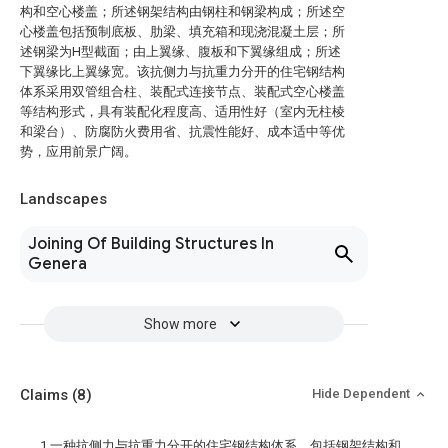
构和空心楼盖；所述钢架结构由钢柱和钢梁构成；所述空
心楼盖包括预制底板、肋梁、填充箱和现浇混凝土层；所
述钢梁为H型截面；由上翼缘、腹板和下翼缘组成；所述
下翼缘比上翼缘宽。该抗侧力与抗重力分开的住宅钢结构
体系采用双管组合柱、装配式连接节点、装配式空心楼盖
等结构形式，具有装配化程度高、适用性好（室内无柱棱
和梁台）、防腐防火费用省、抗震性能好、成本适中等优
势，应用前景广阔。
Landscapes
Joining Of Building Structures In
Genera
Show more
Claims
(8)
Hide Dependent
1.一种抗侧力与抗重力分开的住宅钢结构体系，包括钢架结构和