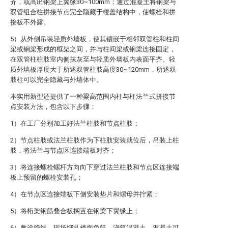
齐，或高出钢梁上翼缘30~100mm；通过混凝土将钢梁与
双管组合柱拼接节点完全隐藏于楼盖结构中，使螺栓和拼
接板不外露。
5）从外侧吊装轻质外墙板，使其镶嵌于相邻双管柱和柱间
梁或钢梁形成的框架之间，并与柱间梁或钢梁连接固定，
在双管柱柱肢室内侧抹灰至与轻质外墙板内表面平齐。轻
质外墙板厚度大于所述双管柱肢高度30~120mm，所述双
肢柱可以完全隐藏与外墙体中。
本实用新型还提供了一种梁高范围内柱与柱法兰式拼接节
点安装方法，包含以下步骤：
1）在工厂分别加工好法兰柱肢和节点柱肢；
2）节点柱肢或法兰柱肢作为下柱肢安装就位后，吊装上柱
肢，将法兰与节点区连接端板对齐；
3）将连接螺栓螺杆方向向下穿过法兰柱肢和节点区连接端
板上预留的螺栓安装孔；
4）在节点区连接端板下侧安装垫片和螺母并拧紧；
5）将桁架钢筋叠合板搁置在钢梁下翼缘上；
6）敷设管线，现场绑扎楼面负筋，浇筑混凝土。混凝土可