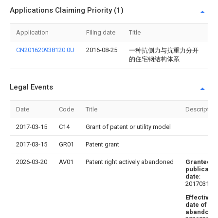
Applications Claiming Priority (1)
Application
Filing date
Title
CN201620938120.0U
2016-08-25
一种抗侧力与抗重力分开
的住宅钢结构体系
Legal Events
Date
Code
Title
Description
2017-03-15
C14
Grant of patent or utility model
2017-03-15
GR01
Patent grant
2026-03-20
AV01
Patent right actively abandoned
Granted
publicatio
date
:
20170315
Effective
date of
abandoni