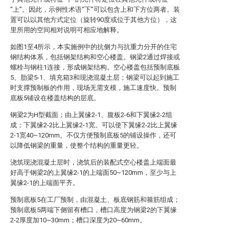
“上”。因此，示例性术语“下”可以包含上和下方位两者。装
置可以以其他方式定位（旋转90度或位于其他方位），这
里所用的空间相对说明可相应地解释。
如图1至4所示，本实施例中的抗侧力与抗重力分开的住宅
钢结构体系，包括钢架结构和空心楼盖。钢梁2通过焊接或
螺栓与钢柱1连接，形成钢架结构。空心楼盖包括预制底板
5、肋梁5-1、填充箱3和现浇混凝土层；钢梁可以起到施工
时支撑预制板的作用，现场无需支模，施工速度快。预制
底板5铺设在楼盖结构的层底。
钢梁2为H型截面；由上翼缘2-1、腹板2-6和下翼缘2-2组
成；下翼缘2-2比上翼缘2-1宽。可以使下翼缘2-2比上翼缘
2-1宽40~120mm。不仅方便预制底板5的铺设操作，还可
以降低钢梁的重量，使整个结构的重量更轻。
浇筑现浇混凝土层时，浇筑后的装配式空心楼盖上端面最
好高于钢梁2的上翼缘2-1的上端面50~120mm，至少与上
翼缘2-1的上端面平齐。
预制底板5在工厂预制，由混凝土、板底钢筋和箍筋组成；
预制底板5两端下侧留有槽口，槽口高度为钢梁2的下翼缘
2-2厚度加10~30mm；槽口深度为20~60mm。