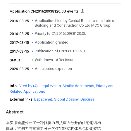
Application CN201620938120.0U events
Application filed by Central Research Institute of
2016-08-25
Building and Construction Co Ltd MCC Group
Priority to CN201620938120.0U
2016-08-25
Application granted
2017-03-15
Publication of CN206015882U
2017-03-15
Withdrawn - After Issue
Status
Anticipated expiration
2026-08-25
Info
Cited by (4)
Legal events
Similar documents
Priority and
Related Applications
External links
Espacenet
Global Dossier
Discuss
Abstract
本实用新型公开了一种抗侧力与抗重力分开的住宅钢结构
体系；抗侧力与抗重力分开的住宅钢结构体系包括钢架结