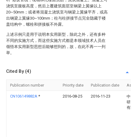
浇筑至腹板高度，然后上覆建筑面层至钢梁上翼缘以上
20~50mm；或者将混凝土浇筑至与钢梁上翼缘平齐，或高
出钢梁上翼缘30~100mm；柱与柱拼接节点完全隐藏于楼
盖结构中，螺栓和拼接板不外露。
上述示例只是用于说明本实用新型，除此之外，还有多种
不同的实施方式，而这些实施方式都是本领域技术人员在
领悟本实用新型思想后能够想到的，故，在此不再一一列
举。
Cited By (4)
Publication number
Priority date
Publication date
Assi
CN106149882A
*
2016-08-25
2016-11-23
中冶
研究
有限