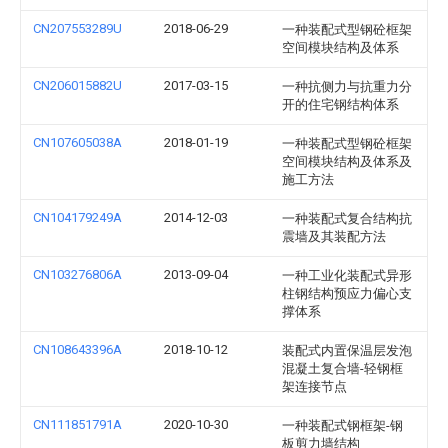
CN207553289U
2018-06-29
一种装配式型钢砼框架
空间模块结构及体系
CN206015882U
2017-03-15
一种抗侧力与抗重力分
开的住宅钢结构体系
CN107605038A
2018-01-19
一种装配式型钢砼框架
空间模块结构及体系及
施工方法
CN104179249A
2014-12-03
一种装配式复合结构抗
震墙及其装配方法
CN103276806A
2013-09-04
一种工业化装配式异形
柱钢结构预应力偏心支
撑体系
CN108643396A
2018-10-12
装配式内置保温层发泡
混凝土复合墙-轻钢框
架连接节点
CN111851791A
2020-10-30
一种装配式钢框架-钢
板剪力墙结构