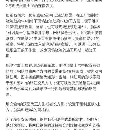
2与现浇混凝土层的连接强度。
如图12所示，预制底板5还可以浇筑肋梁；在工厂预制时
浇筑肋梁5-1相对于现场浇筑肋梁5-1加工方便，便于维护
和保证浇筑质量。当然，也可以现场浇筑肋梁5-1。肋梁5-
1可以是一字型或者井字形，网格状等形状，由混凝土浇筑
形成。在肋梁5-1中设置有钢筋作为箍筋，提高肋梁5-1的
强度。将填充箱3放入后浇筑预制底板5，可以进一步降低
现场施工的工作量，减少现场浇筑的施工周期，缩短工
期。
现浇混凝土层在现场浇筑而成，现浇混凝土层中配置有钢
筋网；钢筋网由两个方向的贯通钢筋4交错形成，称为双向
钢筋网。图中钢筋网格为矩形；当然，钢筋网的形状不限
于图1-图4中的钢筋交叉方向；还可以改变贯通钢筋4之间
的夹角形成网孔为菱形或平行四边形等其他形状的钢筋
网。
填充箱3的顶面为正方形或者长方形；设置于预制底板5上
方，肋梁5-1形成的网格内。
为了缩短安装时间，钢柱1采用法兰式装配结构。钢柱A可
以分为多段，将两段钢柱的连接端分别焊接法兰盘和连接