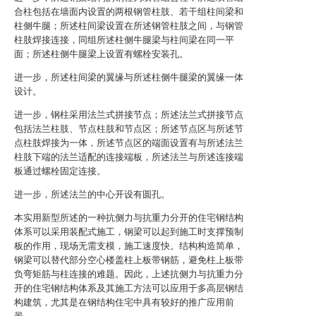
合柱包括在墙面内设置的两根钢管柱肢、若干组柱间梁和
柱侧牛腿；所述柱间梁设置在所述钢管柱肢之间，与钢管
柱肢焊接连接，同组所述柱侧牛腿梁与柱间梁在同一平
面；所述柱侧牛腿梁上设置有螺栓安装孔。
进一步，所述柱间梁的翼缘与所述柱侧牛腿梁的翼缘一体
设计。
进一步，钢柱采用法兰式拼接节点；所述法兰式拼接节点
包括法兰柱肢、节点柱肢和节点区；所述节点区与所述节
点柱肢焊接为一体，所述节点区的端面设置有与所述法兰
柱肢下端的法兰适配的连接端板，所述法兰与所述连接端
板通过螺栓固定连接。
进一步，所述法兰的中心开设有圆孔。
本实用新型所述的一种抗侧力与抗重力分开的住宅钢结构
体系可以采用装配式施工，钢梁可以起到施工时支撑预制
板的作用，现场无需支模，施工速度快。结构构造简单，
钢梁可以替代部分空心楼盖柱上板带钢筋，避免柱上板带
负弯矩筋与柱连接的难题。因此，上述抗侧力与抗重力分
开的住宅钢结构体系及其施工方法可以应用于多高层钢结
构建筑，尤其是在钢结构住宅中具有较好的推广应用前