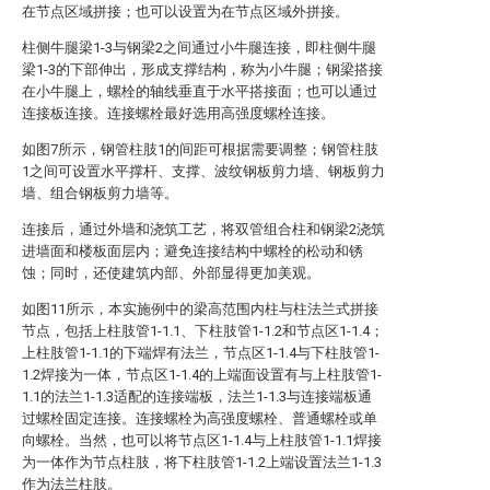
在节点区域拼接；也可以设置为在节点区域外拼接。
柱侧牛腿梁1-3与钢梁2之间通过小牛腿连接，即柱侧牛腿
梁1-3的下部伸出，形成支撑结构，称为小牛腿；钢梁搭接
在小牛腿上，螺栓的轴线垂直于水平搭接面；也可以通过
连接板连接。连接螺栓最好选用高强度螺栓连接。
如图7所示，钢管柱肢1的间距可根据需要调整；钢管柱肢
1之间可设置水平撑杆、支撑、波纹钢板剪力墙、钢板剪力
墙、组合钢板剪力墙等。
连接后，通过外墙和浇筑工艺，将双管组合柱和钢梁2浇筑
进墙面和楼板面层内；避免连接结构中螺栓的松动和锈
蚀；同时，还使建筑内部、外部显得更加美观。
如图11所示，本实施例中的梁高范围内柱与柱法兰式拼接
节点，包括上柱肢管1-1.1、下柱肢管1-1.2和节点区1-1.4；
上柱肢管1-1.1的下端焊有法兰，节点区1-1.4与下柱肢管1-
1.2焊接为一体，节点区1-1.4的上端面设置有与上柱肢管1-
1.1的法兰1-1.3适配的连接端板，法兰1-1.3与连接端板通
过螺栓固定连接。连接螺栓为高强度螺栓、普通螺栓或单
向螺栓。当然，也可以将节点区1-1.4与上柱肢管1-1.1焊接
为一体作为节点柱肢，将下柱肢管1-1.2上端设置法兰1-1.3
作为法兰柱肢。