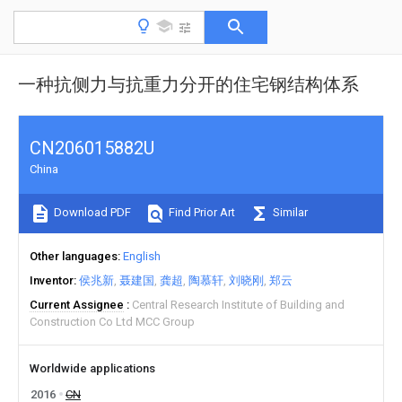
一种抗侧力与抗重力分开的住宅钢结构体系
CN206015882U
China
Download PDF
Find Prior Art
Similar
Other languages
English
Inventor
侯兆新
聂建国
龚超
陶慕轩
刘晓刚
郑云
Current Assignee
Central Research Institute of Building and
Construction Co Ltd MCC Group
Worldwide applications
2016
CN