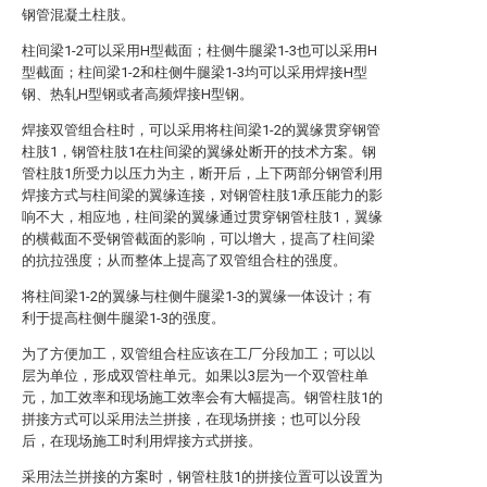
钢管混凝土柱肢。
柱间梁1-2可以采用H型截面；柱侧牛腿梁1-3也可以采用H
型截面；柱间梁1-2和柱侧牛腿梁1-3均可以采用焊接H型
钢、热轧H型钢或者高频焊接H型钢。
焊接双管组合柱时，可以采用将柱间梁1-2的翼缘贯穿钢管
柱肢1，钢管柱肢1在柱间梁的翼缘处断开的技术方案。钢
管柱肢1所受力以压力为主，断开后，上下两部分钢管利用
焊接方式与柱间梁的翼缘连接，对钢管柱肢1承压能力的影
响不大，相应地，柱间梁的翼缘通过贯穿钢管柱肢1，翼缘
的横截面不受钢管截面的影响，可以增大，提高了柱间梁
的抗拉强度；从而整体上提高了双管组合柱的强度。
将柱间梁1-2的翼缘与柱侧牛腿梁1-3的翼缘一体设计；有
利于提高柱侧牛腿梁1-3的强度。
为了方便加工，双管组合柱应该在工厂分段加工；可以以
层为单位，形成双管柱单元。如果以3层为一个双管柱单
元，加工效率和现场施工效率会有大幅提高。钢管柱肢1的
拼接方式可以采用法兰拼接，在现场拼接；也可以分段
后，在现场施工时利用焊接方式拼接。
采用法兰拼接的方案时，钢管柱肢1的拼接位置可以设置为