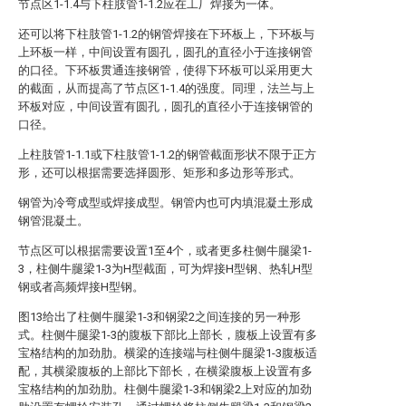
节点区1-1.4与下柱肢管1-1.2应在工厂焊接为一体。
还可以将下柱肢管1-1.2的钢管焊接在下环板上，下环板与
上环板一样，中间设置有圆孔，圆孔的直径小于连接钢管
的口径。下环板贯通连接钢管，使得下环板可以采用更大
的截面，从而提高了节点区1-1.4的强度。同理，法兰与上
环板对应，中间设置有圆孔，圆孔的直径小于连接钢管的
口径。
上柱肢管1-1.1或下柱肢管1-1.2的钢管截面形状不限于正方
形，还可以根据需要选择圆形、矩形和多边形等形式。
钢管为冷弯成型或焊接成型。钢管内也可内填混凝土形成
钢管混凝土。
节点区可以根据需要设置1至4个，或者更多柱侧牛腿梁1-
3，柱侧牛腿梁1-3为H型截面，可为焊接H型钢、热轧H型
钢或者高频焊接H型钢。
图13给出了柱侧牛腿梁1-3和钢梁2之间连接的另一种形
式。柱侧牛腿梁1-3的腹板下部比上部长，腹板上设置有多
宝格结构的加劲肋。横梁的连接端与柱侧牛腿梁1-3腹板适
配，其横梁腹板的上部比下部长，在横梁腹板上设置有多
宝格结构的加劲肋。柱侧牛腿梁1-3和钢梁2上对应的加劲