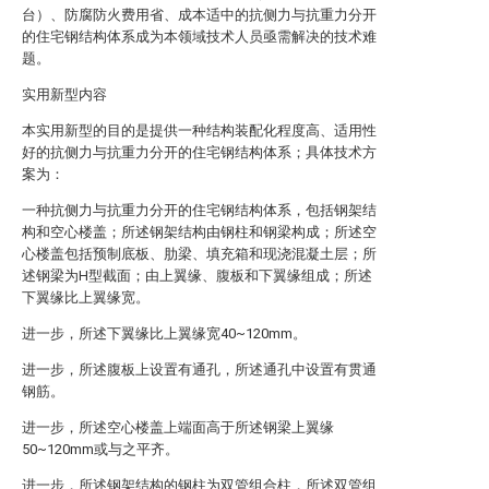
台）、防腐防火费用省、成本适中的抗侧力与抗重力分开
的住宅钢结构体系成为本领域技术人员亟需解决的技术难
题。
实用新型内容
本实用新型的目的是提供一种结构装配化程度高、适用性
好的抗侧力与抗重力分开的住宅钢结构体系；具体技术方
案为：
一种抗侧力与抗重力分开的住宅钢结构体系，包括钢架结
构和空心楼盖；所述钢架结构由钢柱和钢梁构成；所述空
心楼盖包括预制底板、肋梁、填充箱和现浇混凝土层；所
述钢梁为H型截面；由上翼缘、腹板和下翼缘组成；所述
下翼缘比上翼缘宽。
进一步，所述下翼缘比上翼缘宽40~120mm。
进一步，所述腹板上设置有通孔，所述通孔中设置有贯通
钢筋。
进一步，所述空心楼盖上端面高于所述钢梁上翼缘
50~120mm或与之平齐。
进一步，所述钢架结构的钢柱为双管组合柱，所述双管组