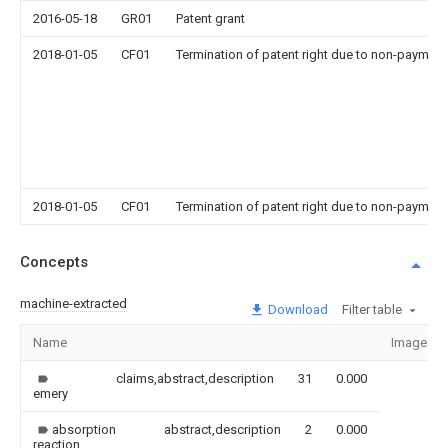
2016-05-18
GR01
Patent grant
2018-01-05
CF01
Termination of patent right due to non-payment
2018-01-05
CF01
Termination of patent right due to non-payment
Concepts
machine-extracted
Download
Filter table
Name
Image
claims,abstract,description
31
0.000
emery
absorption
abstract,description
2
0.000
reaction