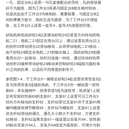
一孔，固定台8上设置一与孔套接配合的导柱，孔的形状最
好不为圆形，因为工件台3容易与固定台8发生相对转动，
但是此处由于工件台3为铁制的，重量较重，与固定台8之
间的摩擦力较大，因此孔选为圆形，为了工件台3方便提
取，在工件台3上设置一提耳4，提耳4为倒置的凹形。
砂轮机构包括砂轮24以及驱动砂轮24沿竖直方向转动的电
机二21，电机二21固定在滑台22上，通过设置在滑台22上
的丝杆23带动滑台22滑动移动，从而带动电机二21移动，
由于砂轮24固定在电机二21的输出轴上，因此砂轮24也随
着滑台22一起移动，丝杆23连接一转轮，通过转动转轮带
动丝杆23最终带动砂轮24移动来控制砂轮24端面与圆柱体
31之间的距离，以适应不同厚度的刹车片。
参照图1-4，于工件台3一侧靠近砂轮24处设置排泄管道5以
及与排泄管道5连接的风机、于工件台3另一侧设置一软性
刷65，本实施例中，排泄管道5选为波纹管；机床架1上固
定有安装软性刷65的支架61，支架61上设置可沿工件台3
径向方向移动的支杆62，支杆62穿过支架61并于支架61两
侧均螺接有调节螺母63，支杆62为螺纹杆，支架61上设置
供支杆62滑动的通孔，通孔大小稍大于支杆62，方便支杆
62移动，支杆62远离支架61一端设置以安装片64，软性刷
65粘在安装片64上，安装片64优选为弧形的，可增大与刹