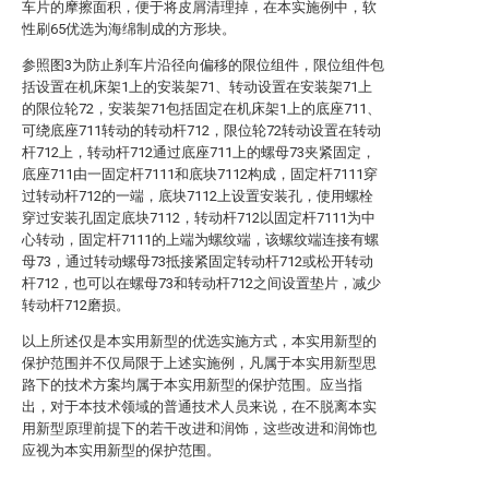
车片的摩擦面积，便于将皮屑清理掉，在本实施例中，软
性刷65优选为海绵制成的方形块。
参照图3为防止刹车片沿径向偏移的限位组件，限位组件包
括设置在机床架1上的安装架71、转动设置在安装架71上
的限位轮72，安装架71包括固定在机床架1上的底座711、
可绕底座711转动的转动杆712，限位轮72转动设置在转动
杆712上，转动杆712通过底座711上的螺母73夹紧固定，
底座711由一固定杆7111和底块7112构成，固定杆7111穿
过转动杆712的一端，底块7112上设置安装孔，使用螺栓
穿过安装孔固定底块7112，转动杆712以固定杆7111为中
心转动，固定杆7111的上端为螺纹端，该螺纹端连接有螺
母73，通过转动螺母73抵接紧固定转动杆712或松开转动
杆712，也可以在螺母73和转动杆712之间设置垫片，减少
转动杆712磨损。
以上所述仅是本实用新型的优选实施方式，本实用新型的
保护范围并不仅局限于上述实施例，凡属于本实用新型思
路下的技术方案均属于本实用新型的保护范围。应当指
出，对于本技术领域的普通技术人员来说，在不脱离本实
用新型原理前提下的若干改进和润饰，这些改进和润饰也
应视为本实用新型的保护范围。