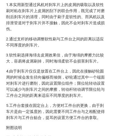
1.本实用新型通过风机对刹车片上的皮屑的吸取以及软性
刷对粘在刹车片上皮屑的刮下的联合作用，既完成了对磨
削后刹车片的清理，同时由于刷子是软性的、而风机以及
排泄管道对于刹车片并不接触，因此不会对刹车片造成损
伤。
2.通过支杆的移动调整软性刷与工件台之间的距离以适应
不同厚度的刹车片。
3.软性刷选择海绵去皮屑效果佳，由于海绵的摩擦力比较
大，容易将皮屑刷掉，同时海绵柔软不会损害刹车片。
4.由于刹车片仅仅是放置在工件台上，因此在接触砂轮圆
周的时候会发生径向偏移而倾倒，砂轮通过其中一个端面
对刹车片进行磨削，因此设置限位组件；限位轮转动设置
可以减少与刹车片之间的摩擦，转动杆转动调节限位轮与
工件台之间的距离来适应不同厚度的刹车片。
5.工件台套接在固定台上，方便对工件台的更换，由于刹
车片是由一定弧度的，因此需要不同工件台与之相配使得
刹车片与工件台贴合，提耳的设置方便工件台的拿取。
附图说明