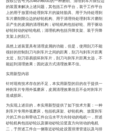
授权公告号为204639830U的一种磨削、清理刹车片限位边
的装置来解决上述问题，其包括工作平台，装于工作平台
上的用于放置待处理刹车片的旋转胎具、用于为待处理刹
车片磨削限位边的砂轮机构、用于清理待处理刹车片磨削
后产生的皮屑的清理机构；砂轮机构包括砂轮、用于驱动
砂轮转动的砂轮电机；清理机构包括升降支架、装于升降
支架上的刮刀。
虽然上述装置具有清理皮屑的功能，但是，使用刮刀不能
很好的控制刮刀与刹车片之间的距离，刮刀与刹车片距离
太近，刮刀容易损坏刹车片，刮刀与刹车片距离太远，不
能起到清理效果；因此该方式清理效果不佳。
实用新型内容
针对现有技术存在的不足，本实用新型的目的在于提供一
种刹车片专用外弧磨床，皮屑清理效果佳且不会对刹车片
造成损坏。
为实现上述目的，本实用新型提供了如下技术方案：一种
刹车片专用外弧磨床，包括机床架、砂轮机构、放置刹车
片的工件台和带动工件台沿水平方向转动的电机一，所述
砂轮机构包括砂轮以及驱动砂轮沿竖直方向转动的电机
二，于所述工件台一侧靠近砂轮处设置排泄管道以及与排