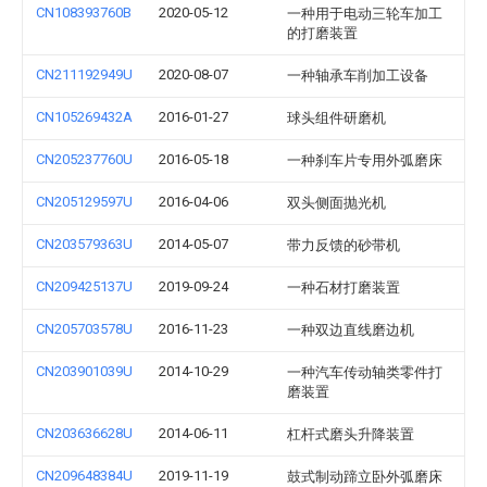
CN108393760B
2020-05-12
一种用于电动三轮车加工
的打磨装置
CN211192949U
2020-08-07
一种轴承车削加工设备
CN105269432A
2016-01-27
球头组件研磨机
CN205237760U
2016-05-18
一种刹车片专用外弧磨床
CN205129597U
2016-04-06
双头侧面抛光机
CN203579363U
2014-05-07
带力反馈的砂带机
CN209425137U
2019-09-24
一种石材打磨装置
CN205703578U
2016-11-23
一种双边直线磨边机
CN203901039U
2014-10-29
一种汽车传动轴类零件打
磨装置
CN203636628U
2014-06-11
杠杆式磨头升降装置
CN209648384U
2019-11-19
鼓式制动蹄立卧外弧磨床