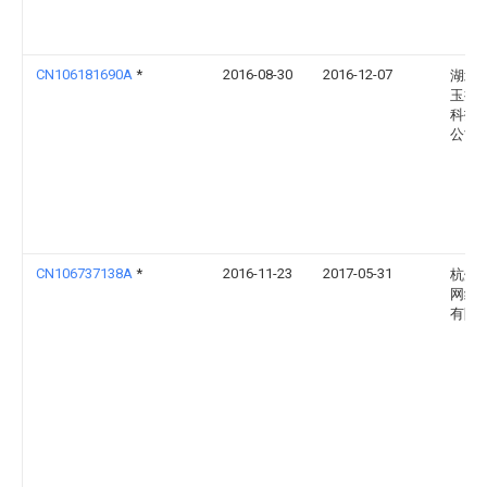
CN106181690A
*
2016-08-30
2016-12-07
湖北
玉扬
科技
公司
CN106737138A
*
2016-11-23
2017-05-31
杭州
网络
有限