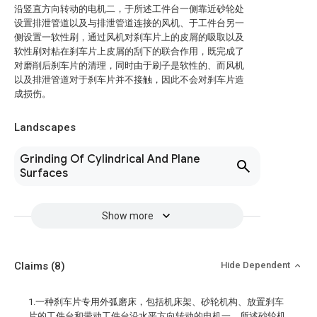
沿竖直方向转动的电机二，于所述工件台一侧靠近砂轮处
设置排泄管道以及与排泄管道连接的风机、于工件台另一
侧设置一软性刷，通过风机对刹车片上的皮屑的吸取以及
软性刷对粘在刹车片上皮屑的刮下的联合作用，既完成了
对磨削后刹车片的清理，同时由于刷子是软性的、而风机
以及排泄管道对于刹车片并不接触，因此不会对刹车片造
成损伤。
Landscapes
Grinding Of Cylindrical And Plane
Surfaces
Show more
Claims
(8)
Hide Dependent
1.一种刹车片专用外弧磨床，包括机床架、砂轮机构、放置刹车
片的工件台和带动工件台沿水平方向转动的电机一，所述砂轮机