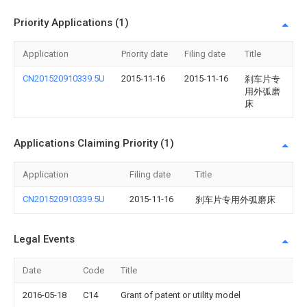
Priority Applications (1)
Application
Priority date
Filing date
Title
CN201520910339.5U
2015-11-16
2015-11-16
刹车片专
用外弧磨
床
Applications Claiming Priority (1)
Application
Filing date
Title
CN201520910339.5U
2015-11-16
刹车片专用外弧磨床
Legal Events
Date
Code
Title
2016-05-18
C14
Grant of patent or utility model