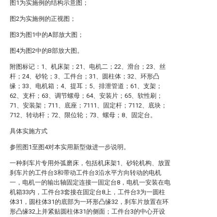
图1为实施例的结构示意图；
图2为实施例的正视图；
图3为图1中的A部放大图；
图4为图2中的B部放大图。
附图标记：1、机床架；21、电机二；22、滑台；23、丝
杆；24、砂轮；3、工件台；31、圆柱体；32、环形凸
缘；33、电机箱；4、提耳；5、排泄管道；61、支架；
62、支杆；63、调节螺母；64、安装片；65、软性刷；
71、安装架；711、底座；7111、固定杆；7112、底块；
712、转动杆；72、限位轮；73、螺母；8、固定台。
具体实施方式
参照图1至图4对本实用新型做进一步说明。
一种刹车片专用外弧磨床，包括机床架1、砂轮机构、放置
刹车片的工件台3和带动工件台3沿水平方向转动的电机
一，电机一的输出轴固定连接一固定台8，电机一安装在电
机箱33内，工件台3套接在固定台8上，工件台3为一圆柱
体31，圆柱体31的底部为一环形凸缘32，刹车片放置在环
形凸缘32上并紧贴圆柱体31的侧面；工件台3的中心开设