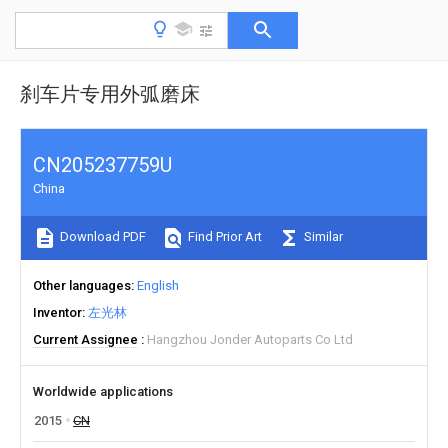
刹车片专用外弧磨床
CN205237759U
China
Download PDF
Find Prior Art
Similar
Other languages
English
Inventor
左光林
Current Assignee
Hangzhou Jonder Autoparts Co Ltd
Worldwide applications
2015
CN