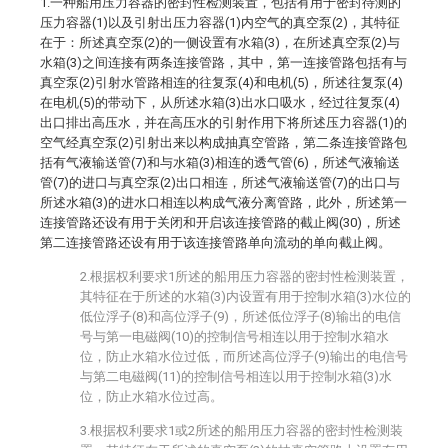
1.一种船用压力容器的密封性检测装置，包括有用于密封待测的
压力容器(1)以及引射出压力容器(1)内空气的真空泵(2)，其特征
在于：所述真空泵(2)的一侧设置有水箱(3)，在所述真空泵(2)与
水箱(3)之间连接有两条连接管路，其中，第一连接管路包括有与
真空泵(2)引射水管路相连的往复泵(4)和电机(5)，所述往复泵(4)
在电机(5)的带动下，从所述水箱(3)出水口吸水，经过往复泵(4)
出口排出高压水，并在高压水的引射作用下将所述压力容器(1)的
空气经真空泵(2)引射出来以构成抽真空管路，第二条连接管路包
括有气液输送管(7)和与水箱(3)相连的透气管(6)，所述气液输送
管(7)的进口与真空泵(2)出口相连，所述气液输送管(7)的出口与
所述水箱(3)的进水口相连以构成气液分离管路，此外，所述第一
连接管路还设有用于关闭和开启该连接管路的截止阀(30)，所述
第二连接管路还设有用于该连接管路单向流动的单向截止阀。
2.根据权利要求1所述的船用压力容器的密封性检测装置，
其特征在于所述的水箱(3)内设置有用于控制水箱(3)水位的
低位浮子(8)和高位浮子(9)，所述低位浮子(8)输出的电信
号与第一电磁阀(10)的控制信号相连以用于控制水箱水
位，防止水箱水位过低，而所述高位浮子(9)输出的电信号
与第二电磁阀(11)的控制信号相连以用于控制水箱(3)水
位，防止水箱水位过高。
3.根据权利要求1或2所述的船用压力容器的密封性检测装