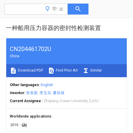
一种船用压力容器的密封性检测装置
CN204461702U
China
Download PDF
Find Prior Art
Similar
Other languages
English
Inventor
朱发新
李玉乐
董良雄
Current Assignee
Zhejiang Ocean University ZJOU
Worldwide applications
2015
CN