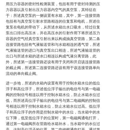
用压力容器的密封性检测装置，包括有用于密封待测的压
力容器以及引射出压力容器内空气的真空泵，其特征在
于：所述真空泵的一侧设置有水箱，其中，第一连接管路
包括有与真空泵引射水管路相连的往复泵和电机，所述往
复泵在电机的带动下，从所述水箱出水口吸水，经过往复
泵出口排出高压水，并在高压水的引射作用下将所述压力
容器的空气经真空泵引射出来以构成抽真空管路，第二条
连接管路包括有气液输送管和与水箱相连的透气管，所述
气液输送管的进口与真空泵出口相连，所述气液输送管的
出口与所述水箱的进水口相连以构成气液分离管路，此
外，所述第一连接管路还设有用于关闭和开启该连接管路
的截止阀，所述第二连接管路还设有用于该连接管路单向
流动的单向截止阀。
进一步地，所述的水箱内设置有用于控制水箱水位的低位
浮子和高位浮子，所述低位浮子输出的电信号与第一电磁
阀的控制信号相连以用于控制水箱水位，防止水箱水位过
低，而所述高位浮子输出的电信号与第二电磁阀的控制信
号相连以用于控制水箱水位，防止水箱水位过高。低位浮
子和高位浮子的作用是控制水箱中的水位，当水箱中的水
位下降，低至低位浮子的位置时，第一电磁阀通电打开，
通过第一电磁阀所在管路给水箱补水，当水箱中的水位过
高，达到高位浮子的位置，第二电磁阀通电打开，通过第