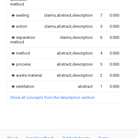
method
sealing
claims,abstract,description
7
0.000
action
claims,abstract,description
5
0.000
separation
claims,description
6
0.000
method
method
abstract,description
4
0.000
process
abstract,description
3
0.000
waste material
abstract,description
2
0.000
ventilation
abstract
1
0.000
Show all concepts from the description section