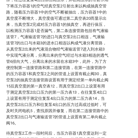
下将压力容器1的空气经真空泵2引射出来以构成抽真空管
路，随着压力容器1中的空气不断被抽出，压力容器1中的
真空度不断增大，真空度值可通过第二真空表20而显示出
来，当真空泵2完成对压力容器1的抽真空，再进行保压，
以检测压力容器1是否漏气，第二条连接管路包括有气液输
送管7，气液输送管7的进口与真空泵2出口相连，气液输
送管7的出口与水箱3的进水口相连以构成气液分离管路，
从真空泵2出来的气液混合物经气液输送管7进入到水箱3
中实现气液分离，分离出来的空气经过与水箱3相连的透气
管6排向大气，分离出来的水留在水箱3中，此外，为了方
便控制第一连接管路和第二连接管路，在第一连接管路中
的压力容器1和真空泵2之间的管道上设置有截止阀30，真
空泵2的抽真空连接管路设置有用于测定经第一单向截止阀
15后真空度的第一真空表12，而真空泵2出口上设置有用
于测定真空泵2出口压力的第一压力表13，在往复泵4出口
上设置有用于测定往复泵4出口压力的第二压力表14，当
真空泵2出口压力和往复泵4出口的压力过高或过低时，可
及时关闭电机5，查找原因并修复，而在第二连接管路中的
真空泵2出口与气液输送管7的管道上设置有第二单向截止
阀16。
待真空泵2工作一段时间后，当压力容器1真空度达到一定