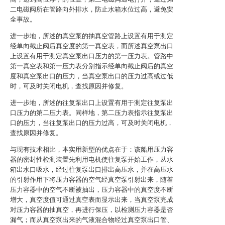
二电磁阀所在管路向外排水，防止水箱水位过高，避免安
全事故。
进一步地，所述的真空泵的抽真空管路上设置有用于测定
经单向截止阀后真空度的第一真空表，而所述真空泵出口
上设置有用于测定真空泵出口压力的第一压力表。管路中
第一真空表和第一压力表分别指示经单向截止阀后的真空
度和真空泵出口的压力，当真空泵出口的压力过高或过低
时，可及时关闭电机，查找原因并修复。
进一步地，所述的往复泵出口上设置有用于测定往复泵出
口压力的第二压力表。同样地，第二压力表指示往复泵出
口的压力，当往复泵出口的压力过高，可及时关闭电机，
查找原因并修复。
与现有技术相比，本实用新型的优点在于：该船用压力容
器的密封性检测装置先利用电机使往复泵开始工作，从水
箱出水口吸水，经过往复泵出口排出高压水，并在高压水
的引射作用下将压力容器的空气经真空泵引射出来，随着
压力容器中的空气不断被抽出，压力容器中的真空度不断
增大，真空度值可通过真空表而显示出来，当真空泵完成
对压力容器的抽真空，再进行保压，以检测压力容器是否
漏气；而从真空泵出来的气液混合物经过真空泵出口管、