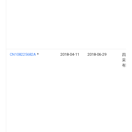
CN108225682A
*
2018-04-11
2018-06-29
四川
采油
有限