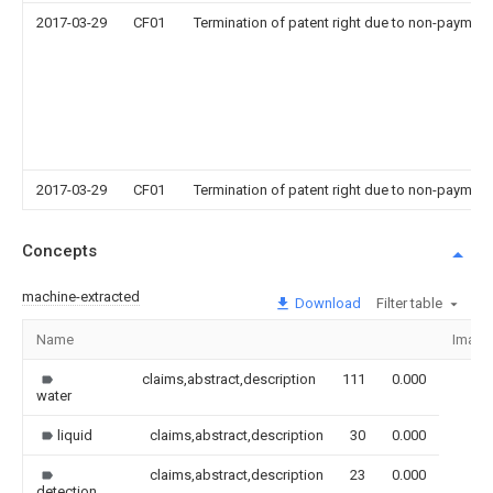
2017-03-29
CF01
Termination of patent right due to non-payment
2017-03-29
CF01
Termination of patent right due to non-payment
Concepts
machine-extracted
Download
Filter table
Name
Image
claims,abstract,description
111
0.000
water
liquid
claims,abstract,description
30
0.000
claims,abstract,description
23
0.000
detection