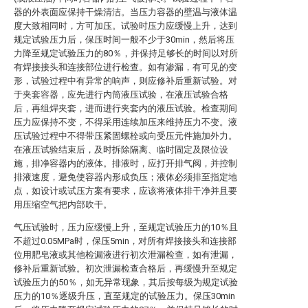
器的外表面应保持干燥清洁。当压力容器的壁温与液体温
度大致相同时，方可加压。试验时压力应缓慢上升，达到
规定试验压力后，保压时间一般不少于30min，然后将压
力降至规定试验压力的80％，并保持足够长的时间以对所
有焊接接头和连接部位进行检查。如有渗漏，有可见的变
形，试验过程中有异常的响声，则应修补后重新试验。对
于夹套容器，应先进行内筒液压试验，在液压试验合格
后，再组焊夹套，进而进行夹套内的液压试验。检查期间
压力应保持不变，不得采用连续加压来维持压力不变。液
压试验过程中不得带压紧固螺栓或向受压元件施加外力。
在液压试验结束后，及时拆除隔离、临时固定及限位设
施，排净容器内的液体。排液时，应打开排气阀，并控制
排液速度，避免使容器内形成负压；液体必须排至指定地
点，如设计或试压方案有要求，应该将液体排干净并且要
用压缩空气把内部吹干。
气压试验时，压力应缓慢上升，至规定试验压力的10％且
不超过0.05MPa时，保压5min，对所有焊接接头和连接部
位用肥皂液或其他检漏液进行初次泄漏检查，如有泄漏，
修补后重新试验。初次泄漏检查合格后，再缓慢升至规定
试验压力的50％，如无异常现象，其后按每级为规定试验
压力的10％逐级升压，直至规定的试验压力。保压30min