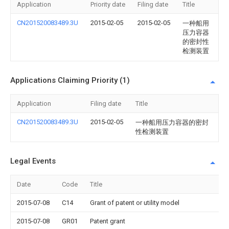
Application
Priority date
Filing date
Title
CN201520083489.3U
2015-02-05
2015-02-05
一种船用
压力容器
的密封性
检测装置
Applications Claiming Priority (1)
Application
Filing date
Title
CN201520083489.3U
2015-02-05
一种船用压力容器的密封
性检测装置
Legal Events
Date
Code
Title
2015-07-08
C14
Grant of patent or utility model
2015-07-08
GR01
Patent grant