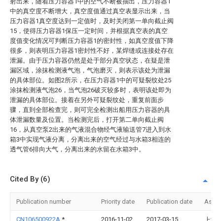
射出来，随着压力容器1中的空气不断被抽出，压力容器1
中的真空度不断增大，真空度值通过真空表显示出来，当
压力容器1真空度达到一定值时，及时关闭第一单向截止阀
15，使得压力容器1保压一定时间，并根据真空表的真空
度值变化情况可判断压力容器1的密封性，如真空度值下降
很多，则表明压力容器1密封性不好，某焊缝或连接处存在
泄漏。由于压力容器仍然是处于部分真空状态，在疑是泄
漏区域，涂抹检测液气泡，气泡磨灭，则表示该处为泄漏
的具体部位。如图2所示，在压力容器1中的可疑裂纹处25
涂抹检测液气泡26，当气泡26破灭较多时，表明该处即为
泄漏的具体部位。接着在另外可疑裂纹处，重复前面步
骤，直到全部检查完，则可完全检测出船用压力容器的具
体泄漏数量及位置。当检测完后，打开第二单向截止阀
16，从真空泵2出来的气液混合物经气液输送管7进入到水
箱3中实现气液分离，分离出来的空气经过与水箱3相连的
透气管6排向大气，分离出来的水留在水箱3中。
Cited By (6)
Publication number
Priority date
Publication date
Assi
CN106500922A
*
2016-11-02
2017-03-15
上海