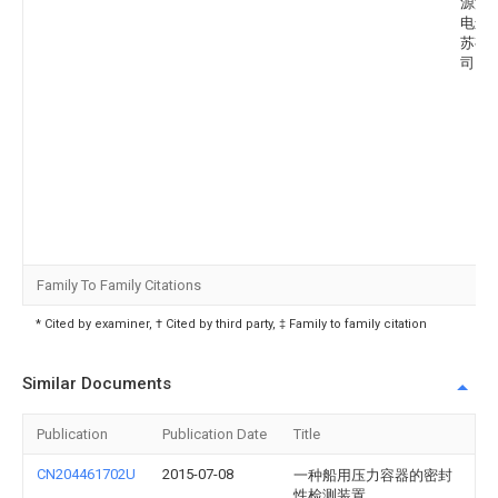
源海
电运
苏有
司
Family To Family Citations
* Cited by examiner, † Cited by third party, ‡ Family to family citation
Similar Documents
Publication
Publication Date
Title
CN204461702U
2015-07-08
一种船用压力容器的密封
性检测装置