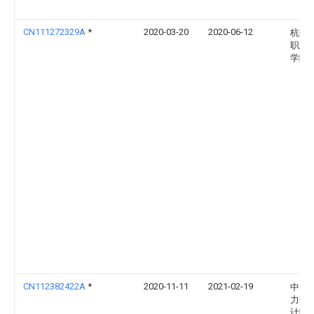
CN111272329A
*
2020-03-20
2020-06-12
杭州
职业
学院
CN112382422A
*
2020-11-11
2021-02-19
中国
力研
计院