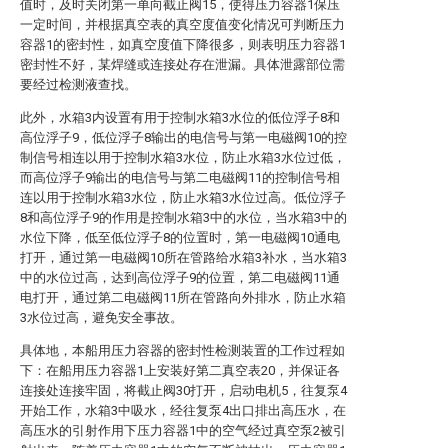
值时，及时关闭第一单向截止阀15，使得压力容器1保压
一定时间，并根据真空表的真空度值变化情况可判断压力
容器1的密封性，如真空度值下降很多，则表明压力容器1
密封性不好，某焊缝或连接处存在泄漏。具体泄露部位需
要经过检测液查找。
此外，水箱3内设置有用于控制水箱3水位的低位浮子8和
高位浮子9，低位浮子8输出的电信号与第一电磁阀10的控
制信号相连以用于控制水箱3水位，防止水箱3水位过低，
而高位浮子9输出的电信号与第二电磁阀11的控制信号相
连以用于控制水箱3水位，防止水箱3水位过高。低位浮子
8和高位浮子9的作用是控制水箱3中的水位，当水箱3中的
水位下降，低至低位浮子8的位置时，第一电磁阀10通电
打开，通过第一电磁阀10所在管路给水箱3补水，当水箱3
中的水位过高，达到高位浮子9的位置，第二电磁阀11通
电打开，通过第二电磁阀11所在管路向外排水，防止水箱
3水位过高，避免安全事故。
具体地，本船用压力容器的密封性检测装置的工作过程如
下：在船用压力容器1上安装好第二真空表20，并保证各
连接处连接牢固，将截止阀30打开，启动电机5，往复泵4
开始工作，水箱3中吸水，经往复泵4出口排出高压水，在
高压水的引射作用下压力容器1中的空气经过真空泵2被引