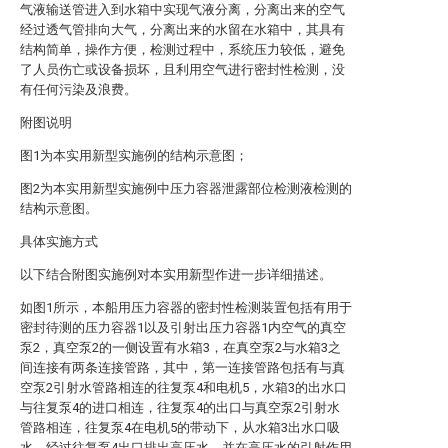
气液输送管进入到水箱中实现气液分离，分离出来的空气
经过透气管排向大气，分离出来的水留在水箱中，其具有
结构简单，操作方便，检测过程中，系统压力较低，避免
了人员伤亡或设备损坏，且利用空气进行密封性检测，没
有任何污染及浪费。
附图说明
图1为本实用新型实施例的结构示意图；
图2为本实用新型实施例中压力容器泄露部位检测液检测的
结构示意图。
具体实施方式
以下结合附图实施例对本实用新型作进一步详细描述。
如图1所示，本船用压力容器的密封性检测装置包括有用于
密封待测的压力容器1以及引射出压力容器1内空气的真空
泵2，真空泵2的一侧设置有水箱3，在真空泵2与水箱3之
间连接有两条连接管路，其中，第一连接管路包括有与真
空泵2引射水管路相连的往复泵4和电机5，水箱3的出水口
与往复泵4的进口相连，往复泵4的出口与真空泵2引射水
管路相连，往复泵4在电机5的带动下，从水箱3出水口吸
水，经过往复泵4出口排出高压水，并在高压水的引射作用