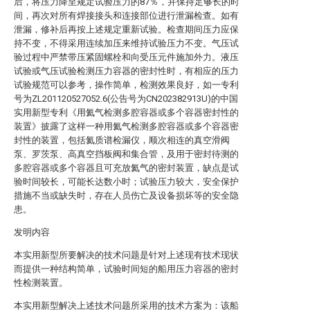
后，将压力降至规定试验压力的87％，并保持足够长的时
间，再次对所有焊接接头和连接部位进行泄漏检查。如有
泄漏，修补后再按上述规定重新试验。检查期间压力应保
持不变，不得采用连续加压来维持试验压力不变。气压试
验过程中严禁带压紧固螺栓和向受压元件施加外力。液压
试验或气压试验检测压力容器的密封性时，有相应的压力
试验规范可以参考，操作简单，检测效果良好，如一专利
号为ZL201120527052.6(公告号为CN202382913U)的中国
实用新型专利《用氦气检测多腔容器或多个容器密封性的
装置》披露了这样一种用氦气检测多腔容器或多个容器密
封性的装置，包括氦质谱检漏仪，顺次相连的真空滑阀
泵、罗茨泵、高真空挡板阀和集合管，及用于密封待测的
多腔容器或多个容器且可充放氦气的密封装置，缺点是试
验时间较长，可能长达数小时；试验压力较大，安全保护
措施不当或缺失时，存在人员伤亡及设备损坏等的安全隐
患。
发明内容
本实用新型所要解决的技术问题是针对上述现有技术现状
而提供一种结构简单，试验时间短的船用压力容器的密封
性检测装置。
本实用新型解决上述技术问题所采用的技术方案为：该船