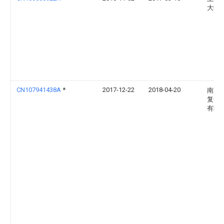
大学
CN107941438A
*
2017-12-22
2018-04-20
南京
复合
有限