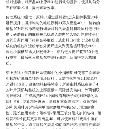
相对运动，对磨盘40上原料31进行均匀搅拌，使其均匀分
布在碾磨区域，提高碾磨效率。
传动系统10启动，原料31通过落料管2进入搅拌装置30中
进行搅拌，搅拌均匀的粗粒原料31落入磨盘40中，旋转的
磨盘40对粗粒原料进行研磨旋转的磨盘对粗粒原料进行研
磨，研磨得到的细粉被风机送入磨内的风扬起并在转子叶
片的分离作用下得到合格细粉，从出料口排出；没有研磨
成功的粗粒矿渣粉单独外循环进入到旁路循环系统50中，
通过小溜槽51送入回粉锥3中，然后进入搅拌装置30中进
行搅拌，最后落入磨盘40中进行研磨，从而得到合格细
粉。
综上所述：旁路循环系统50中的小溜槽51可使需二次碾磨
粗颗粒矿渣粉单独外循环回料，无需与落料管2上端原料
31进行混合，避免物料粘接堵塞；所述密封系统在转子4
的叶片顶部与整机的上部底板23间隙处安装内、外两侧双
高挡环24，在双高挡环24中间设有与转子4同时转动的风
扇叶片6，防止粗粉逃逸，形成多重保障密封，双高挡环
24和风扇叶片6均采用单面耐磨堆焊钢板53，增加耐磨
性，延长使用寿命；落料管2采用三节分段式加长结构，落
料管2延长使其更靠近磨盘40，可以使原料31更集中落在
磨盘40中央，通过旋转的磨盘40使原料均匀地布置在碾磨