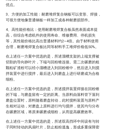
优点。
3、方便的加工性能：耐磨堆焊复合钢板可以变形、焊接，
可很方便地像普通钢板一样加工成各种耐磨损部件。
4、高性能价格比：使用耐磨堆焊复合板虽然表面成本提
高，但综合考虑机件的使用寿命、维修费用、停机损失
等，其性能价格比高出普通材料约2~4倍。由于材料使用
合理，耐磨堆焊复合板比同等材料手工堆焊价格低50%。
在上述任一方案中优选的是，所述溜槽支架的上端支撑被
切割的导向静叶片，下端与回粉锥连接。需二次碾磨的粗
颗粒矿渣粉可以经小溜槽进入到回粉锥中，然后进入到搅
拌装置中进行搅拌，最后进入到磨盘上进行研磨成为合格
细粉。
在上述任一方案中优选的是，所述搅拌装置焊接在回粉锥
的下端，与磨盘留有一定的距离。当原料由落料管下落到
磨盘位置时，原料随着磨盘转动，此时搅料装置与原料产
生相对运动，对磨盘上原料进行均匀搅拌，使其均匀分布
在碾磨区域，将原来碾磨成细粉，从而提高碾磨效率。
在上述任一方案中优选的是，所述双高挡环中间设有与转
子同时转动的风扇叶片，防止粗粉逃逸，形成多重保障密