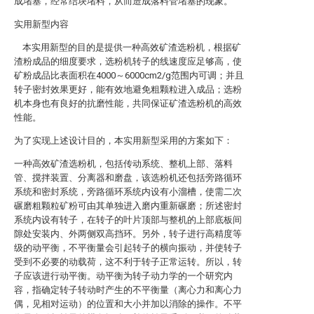
成堵塞，经常结块堵料，从而造成落料管堵塞的现象。
实用新型内容
本实用新型的目的是提供一种高效矿渣选粉机，根据矿
渣粉成品的细度要求，选粉机转子的线速度应足够高，使
矿粉成品比表面积在4000～6000cm2/g范围内可调；并且
转子密封效果更好，能有效地避免粗颗粒进入成品；选粉
机本身也有良好的抗磨性能，共同保证矿渣选粉机的高效
性能。
为了实现上述设计目的，本实用新型采用的方案如下：
一种高效矿渣选粉机，包括传动系统、整机上部、落料
管、搅拌装置、分离器和磨盘，该选粉机还包括旁路循环
系统和密封系统，旁路循环系统内设有小溜槽，使需二次
碾磨粗颗粒矿粉可由其单独进入磨内重新碾磨；所述密封
系统内设有转子，在转子的叶片顶部与整机的上部底板间
隙处安装内、外两侧双高挡环。另外，转子进行高精度等
级的动平衡，不平衡量会引起转子的横向振动，并使转子
受到不必要的动载荷，这不利于转子正常运转。所以，转
子应该进行动平衡。动平衡为转子动力学的一个研究内
容，指确定转子转动时产生的不平衡量（离心力和离心力
偶，见相对运动）的位置和大小并加以消除的操作。不平