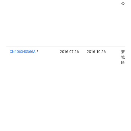
公司
CN106040366A
*
2016-07-26
2016-10-26
新乡
城机
限公