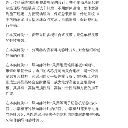
外，传动系统10采用整装整发的设计。整个传动系统10在
制造现场内组装调试试车好后，不用解体运输，整体发运
到施工现场，方便现场组装，保证总装质量。传动系统10
中的轴承采用大型滚珠双点支承，油脂润滑，保证整机运
行平稳。
在本实施例中，皮带采用多楔组合式皮带，避免单根皮带
的翻转失效。
在本实施例中，分离器内设有导向静叶片5，对合格细粉起
导向的作用。
在本实施例中，导向静叶片5采用耐磨堆焊钢板53制作。
堆焊耐磨复合板，通用的名称是耐磨复合钢板，是一种高
耐磨复合材料，它采用自动平板焊接设备，在钢板上堆焊
形成过共晶高铬合金耐磨层，成为堆焊高铬合金耐磨钢
板。其具有：高抗磨损性能、高抗冲击性能和方便的加工
性能。
在本实施例中，导向静叶片5采用等离子切割机切割出小
口，小溜槽穿过导向静叶片的切口。小溜槽51需要穿过导
向静叶片5，所以需采用等离子切割机切割由耐磨堆焊钢板
53制作的导向静叶片5。