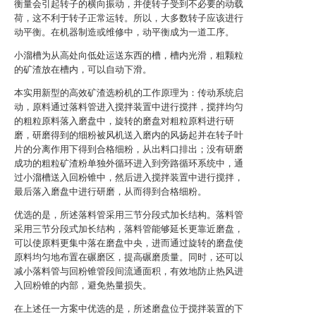
衡量会引起转子的横向振动，并使转子受到不必要的动载
荷，这不利于转子正常运转。所以，大多数转子应该进行
动平衡。在机器制造或维修中，动平衡成为一道工序。
小溜槽为从高处向低处运送东西的槽，槽内光滑，粗颗粒
的矿渣放在槽内，可以自动下滑。
本实用新型的高效矿渣选粉机的工作原理为：传动系统启
动，原料通过落料管进入搅拌装置中进行搅拌，搅拌均匀
的粗粒原料落入磨盘中，旋转的磨盘对粗粒原料进行研
磨，研磨得到的细粉被风机送入磨内的风扬起并在转子叶
片的分离作用下得到合格细粉，从出料口排出；没有研磨
成功的粗粒矿渣粉单独外循环进入到旁路循环系统中，通
过小溜槽送入回粉锥中，然后进入搅拌装置中进行搅拌，
最后落入磨盘中进行研磨，从而得到合格细粉。
优选的是，所述落料管采用三节分段式加长结构。落料管
采用三节分段式加长结构，落料管能够延长更靠近磨盘，
可以使原料更集中落在磨盘中央，进而通过旋转的磨盘使
原料均匀地布置在碾磨区，提高碾磨质量。同时，还可以
减小落料管与回粉锥管段间流通面积，有效地防止热风进
入回粉锥的内部，避免热量损失。
在上述任一方案中优选的是，所述磨盘位于搅拌装置的下