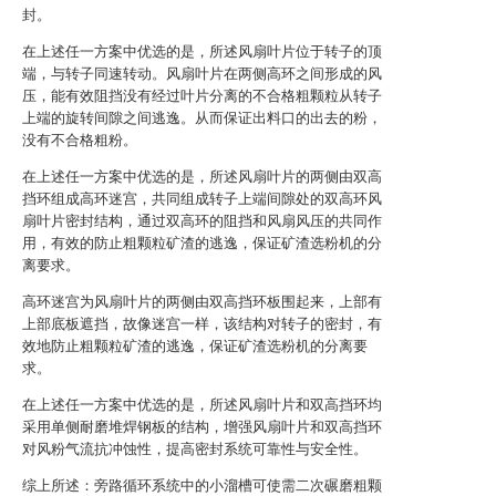
封。
在上述任一方案中优选的是，所述风扇叶片位于转子的顶
端，与转子同速转动。风扇叶片在两侧高环之间形成的风
压，能有效阻挡没有经过叶片分离的不合格粗颗粒从转子
上端的旋转间隙之间逃逸。从而保证出料口的出去的粉，
没有不合格粗粉。
在上述任一方案中优选的是，所述风扇叶片的两侧由双高
挡环组成高环迷宫，共同组成转子上端间隙处的双高环风
扇叶片密封结构，通过双高环的阻挡和风扇风压的共同作
用，有效的防止粗颗粒矿渣的逃逸，保证矿渣选粉机的分
离要求。
高环迷宫为风扇叶片的两侧由双高挡环板围起来，上部有
上部底板遮挡，故像迷宫一样，该结构对转子的密封，有
效地防止粗颗粒矿渣的逃逸，保证矿渣选粉机的分离要
求。
在上述任一方案中优选的是，所述风扇叶片和双高挡环均
采用单侧耐磨堆焊钢板的结构，增强风扇叶片和双高挡环
对风粉气流抗冲蚀性，提高密封系统可靠性与安全性。
综上所述：旁路循环系统中的小溜槽可使需二次碾磨粗颗