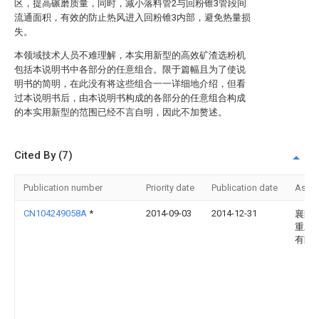
区，提高碾磨质量，同时，减小落料管2与回粉锥3管段间
流通面积，有效的防止热风进入回粉锥3内部，避免热量损
失。
本领域技术人员不难理解，本实用新型的高效矿渣选粉机
包括本说明书中各部分的任意组合。限于篇幅且为了使说
明书的简明，在此没有将这些组合一一详细地介绍，但看
过本说明书后，由本说明书构成的各部分的任意组合构成
的本实用新型的范围已经不言自明，因此不加赘述。
Cited By (7)
Publication number
Priority date
Publication date
Assi
CN104249058A
*
2014-09-03
2014-12-31
襄阳
重工
有限