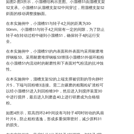
如图2-图3所示，小溜槽结构示意图。小溜槽51由溜槽支架
52支承。小溜槽51从溜槽支架52中间穿过，用溜槽支架52
斜面的移动调整接触面。
在本实施例中，小溜槽51与转子4之间的距离为30-
50mm。小溜槽51与转子4之间留有一定的间隙，为了防止
转子4在转动过程中碰到小溜槽51，确保转子4的运行安
全。
在本实施例中，小溜槽51的内表面和外表面均采用耐磨堆
焊钢板53。采用耐磨堆焊钢板53增强小溜槽51外循环粗粉
在小溜槽51内流动时的耐磨性和下表面对气粉流的抗冲蚀
性。
在本实施例中，溜槽支架52的上端支撑被切割的导向静叶
片5，下端与回粉锥3连接。需二次碾磨的粗颗粒矿渣粉可
以经小溜槽51进入到回粉锥3中，然后进入到搅拌装置30
中进行搅拌，最后进入到磨盘40上进行研磨成为合格细
粉。
如图4所示，双高挡环24中间设有与转子4同时转动的风扇
叶片6，防止粗粉逃逸，形成多重保障密封，减少原料31
的损失。