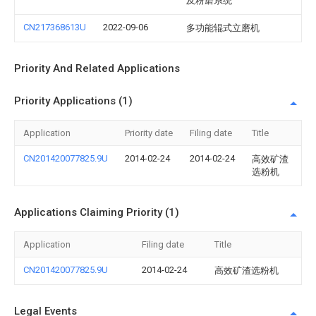
及粉磨系统
CN217368613U
2022-09-06
多功能辊式立磨机
Priority And Related Applications
Priority Applications (1)
Application
Priority date
Filing date
Title
CN201420077825.9U
2014-02-24
2014-02-24
高效矿渣
选粉机
Applications Claiming Priority (1)
Application
Filing date
Title
CN201420077825.9U
2014-02-24
高效矿渣选粉机
Legal Events