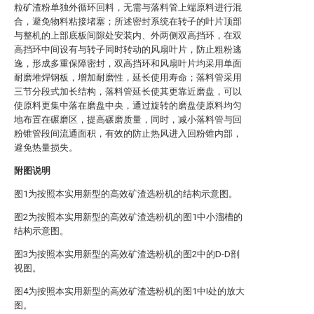
粒矿渣粉单独外循环回料，无需与落料管上端原料进行混
合，避免物料粘接堵塞；所述密封系统在转子的叶片顶部
与整机的上部底板间隙处安装内、外两侧双高挡环，在双
高挡环中间设有与转子同时转动的风扇叶片，防止粗粉逃
逸，形成多重保障密封，双高挡环和风扇叶片均采用单面
耐磨堆焊钢板，增加耐磨性，延长使用寿命；落料管采用
三节分段式加长结构，落料管延长使其更靠近磨盘，可以
使原料更集中落在磨盘中央，通过旋转的磨盘使原料均匀
地布置在碾磨区，提高碾磨质量，同时，减小落料管与回
粉锥管段间流通面积，有效的防止热风进入回粉锥内部，
避免热量损失。
附图说明
图1为按照本实用新型的高效矿渣选粉机的结构示意图。
图2为按照本实用新型的高效矿渣选粉机的图1中小溜槽的
结构示意图。
图3为按照本实用新型的高效矿渣选粉机的图2中的D-D剖
视图。
图4为按照本实用新型的高效矿渣选粉机的图1中I处的放大
图。