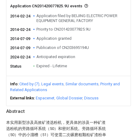
Application CN201420077825.9U events
Application filed by BEIJING ELECTRIC POWER
2014-02-24
EQUIPMENT GENERAL FACTORY
Priority to CN201420077825.9U
2014-02-24
Application granted
2014-07-09
Publication of CN203695194U
2014-07-09
Anticipated expiration
2024-02-24
Expired - Lifetime
Status
Info
Cited by (7)
Legal events
Similar documents
Priority and
Related Applications
External links
Espacenet
Global Dossier
Discuss
Abstract
本实用新型涉及高效矿渣选粉机，更具体的涉及一种矿渣
选粉机的旁路循环系统（50）和密封系统。旁路循环系统
（50）中的小溜槽（51）可使需二次碾磨粗颗粒矿渣粉单