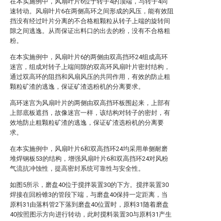
在本实施例中，风扇叶片6位于转子4的顶端，与转子4同
速转动。风扇叶片6在两侧高环之间形成的风压，能有效阻
挡没有经过叶片分离的不合格粗颗粒从转子上端的旋转间
隙之间逃逸。从而保证出料口的出去的粉，没有不合格粗
粉。
在本实施例中，风扇叶片6的两侧由双高挡环24组成高环
迷宫，组成对转子上端间隙的双高环风扇叶片密封结构，
通过双高环的阻挡和风扇风压的共同作用，有效的防止粗
颗粒矿渣的逃逸，保证矿渣选粉机的分离要求。
高环迷宫为风扇叶片的两侧由双高挡环板围起来，上部有
上部底板遮挡，故像迷宫一样，该结构对转子的密封，有
效地防止粗颗粒矿渣的逃逸，保证矿渣选粉机的分离要
求。
在本实施例中，风扇叶片6和双高挡环24均采用单侧耐磨
堆焊钢板53的结构，增强风扇叶片6和双高挡环24对风粉
气流抗冲蚀性，提高密封系统可靠性与安全性。
如图5所示，磨盘40位于搅拌装置30的下方。搅拌装置30
焊接在回粉锥3的管段下端，与磨盘40保持一定距离，当
原料31由落料管2下落到磨盘40位置时，原料31随着磨盘
40按照图示方向进行转动，此时搅料装置30与原料31产生