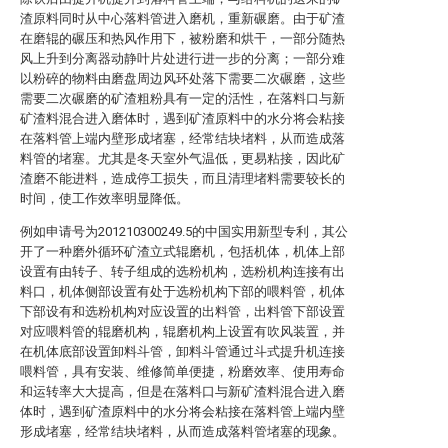
渣原料同时从中心落料管进入磨机，重新碾磨。由于矿渣
在磨辊的碾压和热风作用下，被粉磨和烘干，一部分随热
风上升到分离器动静叶片处进行进一步的分离；一部分难
以粉碎的物料由磨盘周边风环处落下需要二次碾磨，这些
需要二次碾磨的矿渣粗粉具有一定的活性，在落料口与新
矿渣料混合进入磨体时，遇到矿渣原料中的水分将会粘接
在落料管上端内壁形成堵塞，经常结块堵料，从而造成落
料管的堵塞。尤其是冬天室外气温低，更易粘接，因此矿
渣磨不能进料，造成停工损失，而且清理堵料需要较长的
时间，使工作效率明显降低。
例如申请号为201210300249.5的中国实用新型专利，其公
开了一种磨外循环矿渣立式辊磨机，包括机体，机体上部
设置有由转子、转子组成的选粉机构，选粉机构连接有出
料口，机体侧部设置有处于选粉机构下部的喂料管，机体
下部设有和选粉机构对应设置的出料管，出料管下部设置
对应喂料管的辊磨机构，辊磨机构上设置有吹风装置，并
在机体底部设置卸料斗管，卸料斗管通过斗式提升机连接
喂料管，具有安装、维修简单便捷，粉磨效率、使用寿命
和运转率大大提高，但是在落料口与新矿渣料混合进入磨
体时，遇到矿渣原料中的水分将会粘接在落料管上端内壁
形成堵塞，经常结块堵料，从而造成落料管堵塞的现象。