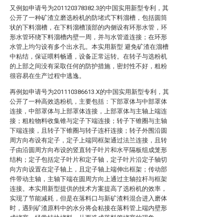
又例如申请号为201120378382.3的中国实用新型专利，其
公开了一种矿渣立磨选粉机的防堵式下料溜槽，包括圆筒
状的下料溜槽，在下料溜槽顶部的内侧设有环形水管，环
形水管环绕下料溜槽内壁一周，并与水管道连接；在环形
水管上均匀设有多个出水孔。本实用新型 避免矿渣在溜槽
中粘结，保证喂料畅通，设备正常运转。在转子与选粉机
的上部之间没有采取任何的防护措施，密封性不好，粗粉
很容易在生产过程中逃逸。
再例如申请号为201110386613.X的中国实用新型专利，其
公开了一种高效选粉机，主要包括：下部罩体与中部罩体
连接，中部罩体与上部罩体连接，上部罩体与主轴上端连
接；粗粒物料收集锥与定子下端连接；转子下锥圈与主轴
下端连接，且转子下锥圈与转子连杆连接；转子外围沿圆
周方向布设有定子，定子上端同框架通过法兰连接，且转
子由沿圆周方向布设的竖直转子叶片和水平隔板组成笼形
结构；定子包括定子叶片和定子轴，定子叶片沿定子轴切
向方向设置在定子轴上，且定子轴上端伸出框架；传动部
件带动主轴，主轴下端在圆周方向上通过主轴拉杆与框架
连接。本实用新型提供的技术方案提高了选粉机的效率，
实现了节能减耗，但是在落料口与新矿渣料混合进入磨体
时，遇到矿渣原料中的水分将会粘接在落料管上端内壁形