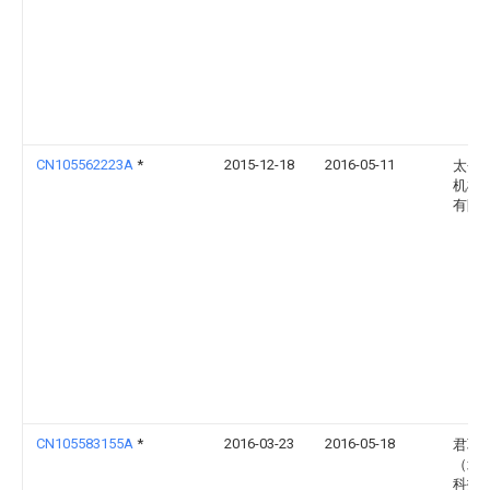
CN105562223A
*
2015-12-18
2016-05-11
太仓
机械
有限
CN105583155A
*
2016-03-23
2016-05-18
君联
（北
科技