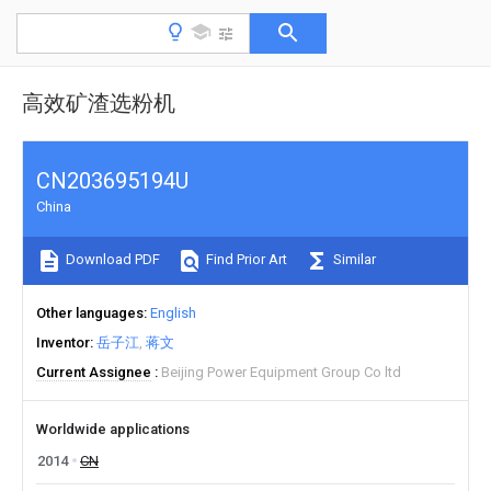
高效矿渣选粉机
CN203695194U
China
Download PDF
Find Prior Art
Similar
Other languages
English
Inventor
岳子江
蒋文
Current Assignee
Beijing Power Equipment Group Co ltd
Worldwide applications
2014
CN