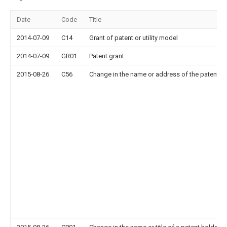
Date
Code
Title
2014-07-09
C14
Grant of patent or utility model
2014-07-09
GR01
Patent grant
2015-08-26
C56
Change in the name or address of the patentee