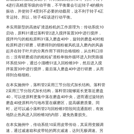
4进行高精度等级的动平衡，不平衡量会引起转子4的横向
振动，并使转子4受到不必要的动载荷，这不利于转子4正
常运转。所以，转子4应该进行动平衡。
本实用新型的高效矿渣选粉机的工作原理为：传动系统10
启动，原料31通过落料管2进入搅拌装置30中进行搅拌，
搅拌均匀的粗粒原料31落入磨盘40中，旋转的磨盘40对粗
粒原料进行研磨，研磨得到的细粉被风机送入磨内的风扬
起并在转子叶片的分离作用下得到合格细粉，从出料口排
出；没有研磨成功的粗粒矿渣粉单独外循环进入到旁路循
环系统50中，通过小溜槽51送入回粉锥3中，然后进入搅
拌装置30中进行搅拌，最后落入磨盘40中进行研磨，从而
得到合格细粉。
在本实施例中，落料管2采用三节分段式加长结构。落料管
2采用三节分段式加长结构，落料管2能够延长更靠近磨盘
40，可以使原料更集中落在磨盘40中央，进而通过旋转的
磨盘40使原料均匀地布置在碾磨区，提高碾磨质量。同
时，还可以减小落料管2与回粉锥3管段间流通面积，有效
地防止热风进入回粉锥3的内部，避免热量损失。
在本实施例中，传动系统10采用皮带传动，其采用变频调
速，通过减速箱和皮带轮的两次减速，达到无极调速。另