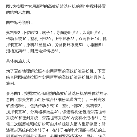
图5为按照本实用新型的高效矿渣选粉机的图1中搅拌装置
的结构示意图。
图中标号说明：
落料管2，回粉锥3，转子4，导向静叶片5，风扇叶片6，
传动系统10，整机上部20，上部挡板23，双高挡环24，搅
拌装置30，原料31磨盘40，旁路循环系统50，小溜槽51，
溜槽支架52，耐磨堆焊钢板53。
具体实施方式
为了更好地理解按照本实用新型的高效矿渣选粉机，下面
结合附图描述按照本实用新型的高效矿渣选粉机的具体实
施例。
参考图1，按照本实用新型的高效矿渣选粉机的整体结构示
意图（箭头方向为粗粉或合格细粉流通方向）。一种高效
矿渣选粉机，包括传动系统10、整机上部20、落料管2、
搅拌装置30、分离器和磨盘40，该选粉机还包括旁路循环
系统50和密封系统，旁路循环系统50内设有小溜槽51，使
需二次碾磨粗颗粒矿粉可由其单独进入磨内重新碾磨；所
述密封系统内设有转子4，在转子4的叶片顶部与整机的上
部底板23间隙处安装内、外两侧双高挡环24。另外，转子