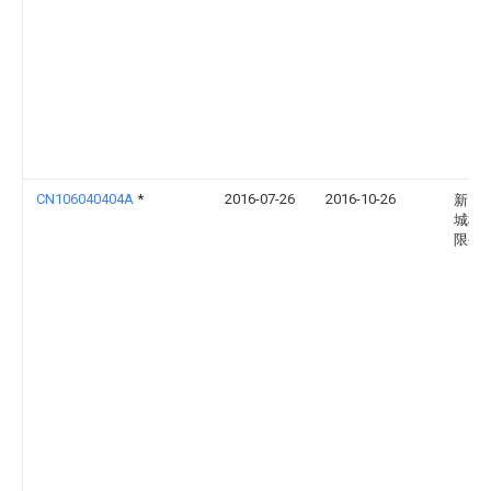
CN106040404A
*
2016-07-26
2016-10-26
新乡
城机
限公