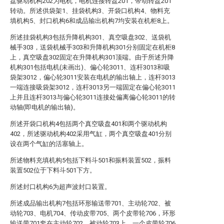
盘驱动机构202为电机，电机连接转盘201，带动转盘201
转动。所述供袋架1、挂袋机构3、开袋口机构4、物料充
填机构5、封口机构6和成品输出机构7均安装在机柜8上。
所述挂袋机构3包括升降机构301、真空吸盘302、送袋机
械手303，送袋机械手303和升降机构301分别固定在机柜8
上，真空吸盘302固定在升降机构301顶端。由于所述升降
机构301包括电机(未画出)、偏心轮3011、连杆3013和吸
袋架3012，偏心轮3011安装在电机的输出轴上，连杆3013
一端连接吸袋架3012，连杆3013另一端固定在偏心轮3011
上并且连杆3013与偏心轮3011连接处偏离偏心轮3011的转
动轴(即电机的输出轴)。
所述开袋口机构4包括两个真空吸盘401和两个驱动机构
402，所述驱动机构402采用气缸，两个真空吸盘401分别
设在两个气缸的活塞轴上。
所述物料充填机构5包括下料斗501和振料装置502，振料
装置502位于下料斗501下方。
所述封口机构6为超声波封口装置。
所述成品输出机构7包括环形输送带701、主动轮702、被
动轮703、电机704、传动皮带705、两个皮带轮706，环形
输送带701套在主动轮702、被动轮703上，一个皮带轮706