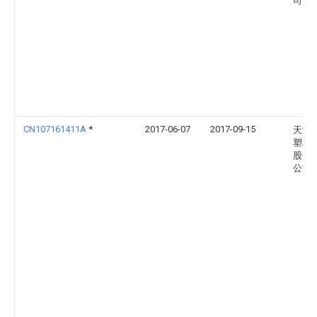
司
CN107161411A
*
2017-06-07
2017-09-15
天津
塑料
股份
公司