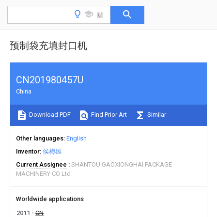
预制袋充填封口机
CN201980457U
China
Download PDF
Find Prior Art
Similar
Other languages
English
Inventor
侯梅雄
Current Assignee
SHANTOU GAOXIONGHAI PACKAGE
MACHINERY CO Ltd
Worldwide applications
2011
CN