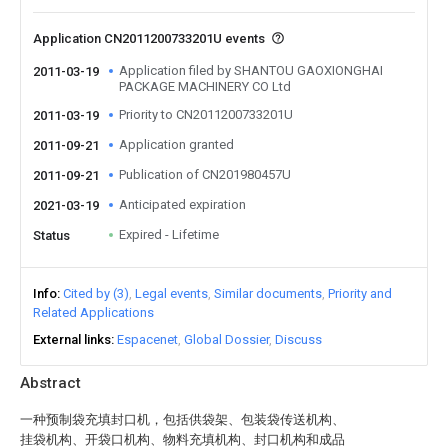
Application CN2011200733201U events
Application filed by SHANTOU GAOXIONGHAI
2011-03-19
PACKAGE MACHINERY CO Ltd
Priority to CN2011200733201U
2011-03-19
Application granted
2011-09-21
Publication of CN201980457U
2011-09-21
Anticipated expiration
2021-03-19
Expired - Lifetime
Status
Info
Cited by (3)
Legal events
Similar documents
Priority and
Related Applications
External links
Espacenet
Global Dossier
Discuss
Abstract
一种预制袋充填封口机，包括供袋架、包装袋传送机构、
挂袋机构、开袋口机构、物料充填机构、封口机构和成品