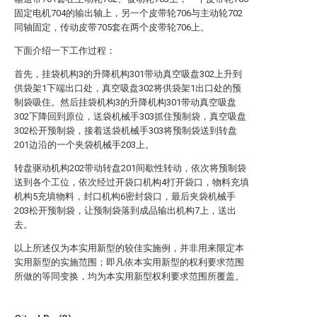
固定电机704的输出轴上，另一个皮带轮706与主动轮702
同轴固定，传动皮带705套在两个皮带轮706上。
下面介绍一下工作过程：
首先，挂袋机构3的升降机构301带动真空吸盘302上升到
供袋架1下端出口处，真空吸盘302将供袋架1出口处的预
制袋吸住。然后挂袋机构3的升降机构301带动真空吸盘
302下降回到原位，送袋机械手303抓住预制袋，真空吸盘
302松开预制袋，接着送袋机械手303将预制袋送到转盘
201边沿的一个夹袋机械手203上。
转盘驱动机构202带动转盘201间歇性转动，依次将预制袋
送到各个工位，依次经过开袋口机构4打开袋口，物料充填
机构5充填物料，封口机构6密封袋口，最后夹袋机械手
203松开预制袋，让预制袋落到成品输出机构7上，送出
去。
以上所述仅为本实用新型的较佳实施例，并非用来限定本
实用新型的实施范围；即凡依本实用新型的权利要求范围
所做的等同变换，均为本实用新型权利要求范围所覆盖。