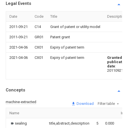
Legal Events
Date
Code
Title
Description
2011-09-21
C14
Grant of patent or utility model
2011-09-21
GR01
Patent grant
2021-04-06
CX01
Expiry of patent term
2021-04-06
CX01
Expiry of patent term
Granted
publication
date
:
20110921
Concepts
machine-extracted
Download
Filter table
Name
Ima
sealing
title,abstract,description
5
0.000