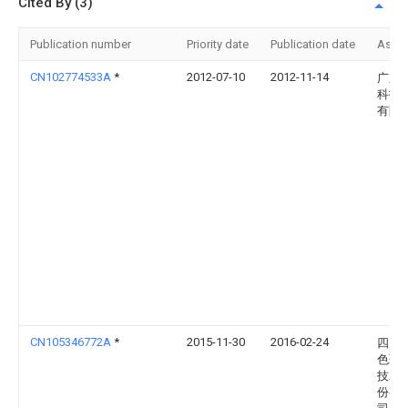
Cited By (3)
Publication number
Priority date
Publication date
Assi
CN102774533A
*
2012-07-10
2012-11-14
广东
科技
有限
CN105346772A
*
2015-11-30
2016-02-24
四川
色药
技发
份有