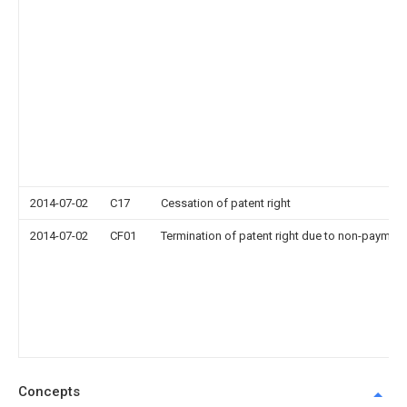
2014-07-02
C17
Cessation of patent right
2014-07-02
CF01
Termination of patent right due to non-payment
Concepts