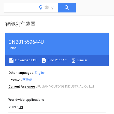
智能刹车装置
CN201559644U
China
Download PDF
Find Prior Art
Similar
Other languages
English
Inventor
李庚信
Current Assignee
FUJIAN YOUTONG INDUSTRIAL Co Ltd
Worldwide applications
2009
CN