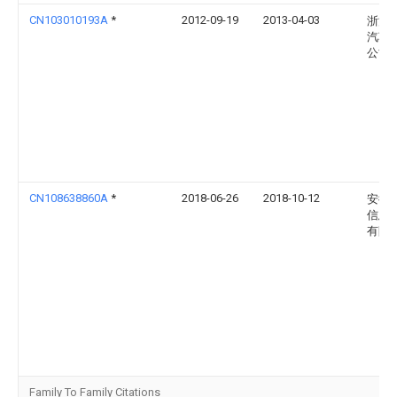
CN103010193A
*
2012-09-19
2013-04-03
浙江
汽车
公司
CN108638860A
*
2018-06-26
2018-10-12
安徽
信息
有限
Family To Family Citations