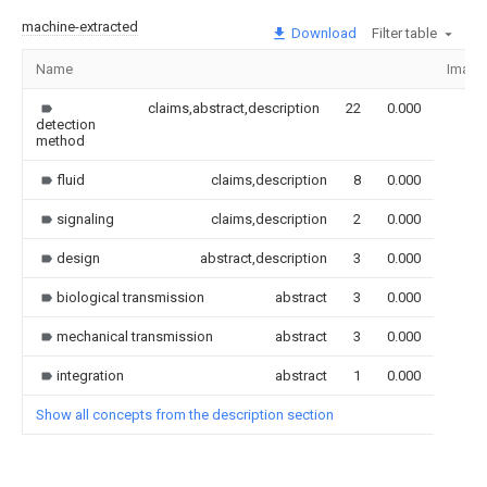
machine-extracted
Download
Filter table
Name
Image
claims,abstract,description
22
0.000
detection
method
fluid
claims,description
8
0.000
signaling
claims,description
2
0.000
design
abstract,description
3
0.000
biological transmission
abstract
3
0.000
mechanical transmission
abstract
3
0.000
integration
abstract
1
0.000
Show all concepts from the description section