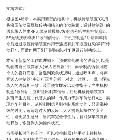
实施方式四
根据图4所示，本实用新型的结构中，机械传动装置3采用
将液压传动及螺旋传动相结合的传动装置，通过控制器1的
语音录入并由RF无线发射模块7发射信号给主机控制盒2，
RF无线接收模块11收到信号后，主机控制盒2启动刹车指
令后通过液压传动装置作用于连接有刹车液压缸5的刹车传
动杆4，而后作用于刹车脚踏板6对车辆进行制动停止。
本实用新型的工作原理如下：预先将驾驶者的语音(可以是
驾驶者自己或其家人)录入控制器1中，而录制的语音可随
个人的喜好而定，当遇到紧急状况时，通过呼叫声，将声
音送入控制器1中进行语音分析、对比、计算，一旦与预先
录入的语音相一致，装置便立即发出动作指令，当主机控
制盒2收到后，立即送出刹车信号，启动机械传动装置3，
从而产生力矩，代替人的脚，作用力于刹车传动杆4上，实
现刹车的目的。从检测到信号到控制系统动作，只需毫秒
级的时间，远远超过人的反应，大大提高其操作的安全
性，避免发生意外，当汽车完全停住后，智能刹车装置自
动释放，恢复到人为操作状态。
当需要长时间停车时，可以按控制器1的手动上锁模块
10，然后将刹车装置自动锁死，只有预先有录入语音的人