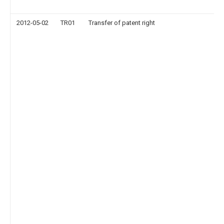
2012-05-02
TR01
Transfer of patent right