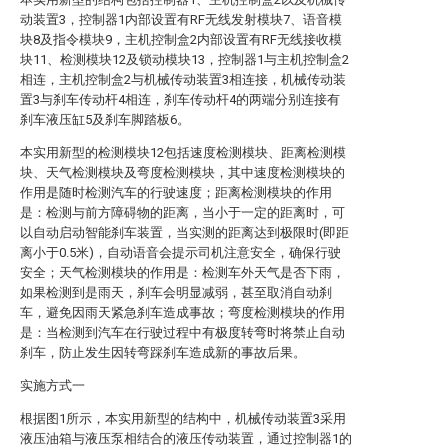
动装置3，控制器1内部设置有RF无线发射模块7、语音模
块8及指令模块9，主机控制盒2内部设置有RF无线接收模
块11、检测模块12及锁动模块13，控制器1与主机控制盒2
相连，主机控制盒2与机械传动装置3相连接，机械传动装
置3与刹车传动杆4相连，刹车传动杆4的两端分别连接有
刹车液压缸5及刹车脚踏板6。
本实用新型的检测模块12包括速度检测模块、距离检测模
块、天气检测模块及弯度检测模块，其中速度检测模块的
作用是随时检测汽车的行驶速度；距离检测模块的作用
是：检测与前方障碍物的距离，当小于一定的距离时，可
以自动启动智能刹车装置，当实测的距离达到极限时(即距
离小于0.5米)，自动语音会提示司机注意安全，确保行驶
安全；天气检测模块的作用是：检测车外天气是否下雨，
如果检测到是雨天，刹车会明显减弱，甚至取消自动刹
车，避免因雨天紧急刹车造成事故；弯度检测模块的作用
是：当检测到汽车在行驶过程中有极度转弯时将禁止自动
刹车，防止发生因转弯踩刹车造成新的事故后果。
实施方式一
根据图1所示，本实用新型的结构中，机械传动装置3采用
液压油箱与液压泵相结合的液压传动装置，通过控制器1的