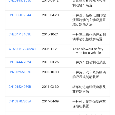
CN201457355U
2010-05-12
盘式拖拉机装配的气压
制动驻车装置
CN105501204A
2016-04-20
一种基于新型电磁阀控
液压制动的主动避撞系
统及制动方法
CN204713101U
2015-10-21
一种车上操作的停放制
动手动机械缓解装置
WO2006122452A1
2006-11-23
A tire blowout safety
device for a vehicle
CN104442782A
2015-03-25
一种汽车自动制动系统
CN203255167U
2013-10-30
一种用于汽车紧急制动
的液压式制动装置
CN101524989B
2011-03-30
轿车轮边电磁缓速器及
其控制方法
CN103707865A
2014-04-09
一种外力传动强制刹车
保险杠装置