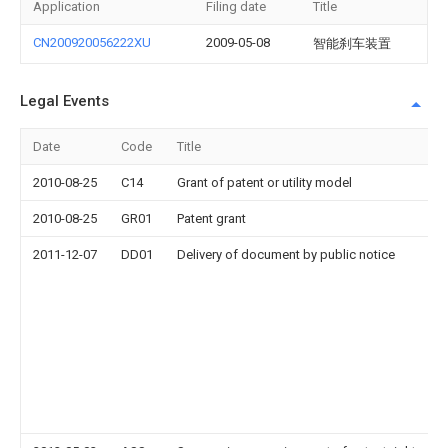
Application
Filing date
Title
CN200920056222XU
2009-05-08
智能刹车装置
Legal Events
Date
Code
Title
2010-08-25
C14
Grant of patent or utility model
2010-08-25
GR01
Patent grant
2011-12-07
DD01
Delivery of document by public notice