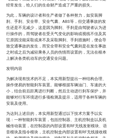
经常发生，给人们的生命财产造成了严重的损失。
为此，车辆的设计者和生产者做了各种努力，如安装脚
刹、手刹、安全带、安全气囊、ABS等，但交通事故的发
生还是不见减少，这是因为脚刹、手刹是由驾驶者认为进
行操作的，而驾驶者在受天气变化的影响或视线不佳及其
它原因没能采取或来不及采取脚刹、手刹措施时，便会导
致交通事故的发生，而安全带和安全气囊则是在发生事故
之时或之后为减轻乘务人员的伤情而设置的，无法在根本
上解决各类机动车的交通安全问题。
发明内容
为解决现有技术的不足，本实用新型提出一种结构合理、
操作便易的智能刹车装置。能够根据车辆油门、车速的大
小，结合前后距离进行判断，然后主动进行刹车保护，并
能够对行车环境进行多项检测及提示，适用于各种车辆的
安装及使用。
为达到上述目的，本实用新型通过以下技术方案予以实
现：一种智能刹车装置，包括控制器、主机控制盒以及机
械传动装置，在控制器的内部设置有RF无线发射模块、语
音模块及指令模块，主机控制盒内部设置有RF无线接收模