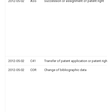
2012-05-02
ASS
Succession or assignment of patent right
2012-05-02
C41
Transfer of patent application or patent right or
2012-05-02
COR
Change of bibliographic data