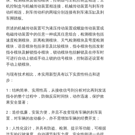
块、检测模块及锁动模块，控制器与主机控制盒相连，主
机控制盒与机械传动装置相连接，机械传动装置与刹车传
动杆相连，刹车传动杆的两端分别连接有刹车液压缸及刹
车脚踏板。
所述的机械传动装置可为液压传动装置或螺旋传动装置或
电磁传动装置中的任意一种或其任意组合，检测模块包括
速度检测模块、距离检测模块、天气检测模块及弯度检测
模块，语音模块包括录音及比较模块，指令模块包括发射
指令模块及解锁指令模块，锁动模块包括解锁及在停车时
可进行自动上锁或手动上锁的信号模块，控制器还设置有
手动上锁模块。
与现有技术相比，本实用新型具有以下实质性特点和进
步：
1：结构简单、实用性高，从接收信号到分析对比再到发送
指令的整个过程中，防御反应时间快，动作迅速，保护效
果安全显著；
2：造价低廉，安装方便，并且不改变现有车辆的刹车装
置，对车辆的改动极小，亦不需增加车辆的经费开支；
3：人性化设计，并具有防盗、检测、提示等功能，可根据
汽车的行驶速度，自动调节刹车力度，安全性能进一步提