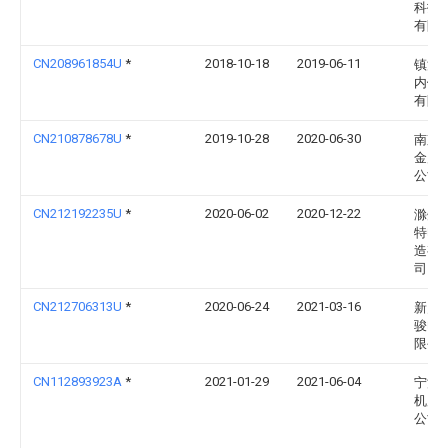
科技
有限
CN208961854U
*
2018-10-18
2019-06-11
镇江
内饰
有限
CN210878678U
*
2019-10-28
2020-06-30
南京
金属
公司
CN212192235U
*
2020-06-02
2020-12-22
滁州
特电
造有
司
CN212706313U
*
2020-06-24
2021-03-16
新乡
骏电
限公
CN112893923A
*
2021-01-29
2021-06-04
宁波
机床
公司