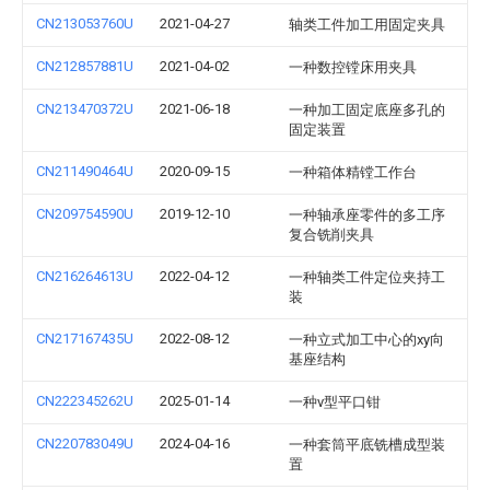
CN213053760U
2021-04-27
轴类工件加工用固定夹具
CN212857881U
2021-04-02
一种数控镗床用夹具
CN213470372U
2021-06-18
一种加工固定底座多孔的
固定装置
CN211490464U
2020-09-15
一种箱体精镗工作台
CN209754590U
2019-12-10
一种轴承座零件的多工序
复合铣削夹具
CN216264613U
2022-04-12
一种轴类工件定位夹持工
装
CN217167435U
2022-08-12
一种立式加工中心的xy向
基座结构
CN222345262U
2025-01-14
一种v型平口钳
CN220783049U
2024-04-16
一种套筒平底铣槽成型装
置