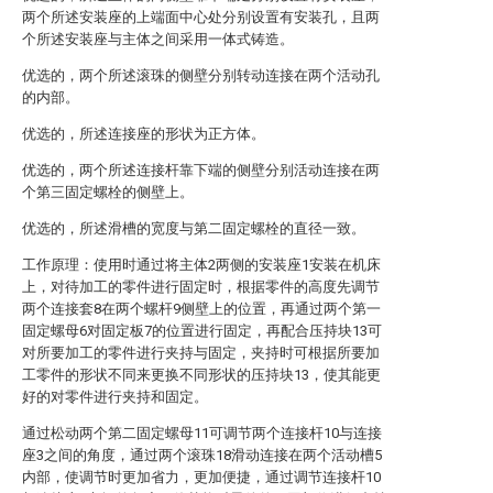
两个所述安装座的上端面中心处分别设置有安装孔，且两
个所述安装座与主体之间采用一体式铸造。
优选的，两个所述滚珠的侧壁分别转动连接在两个活动孔
的内部。
优选的，所述连接座的形状为正方体。
优选的，两个所述连接杆靠下端的侧壁分别活动连接在两
个第三固定螺栓的侧壁上。
优选的，所述滑槽的宽度与第二固定螺栓的直径一致。
工作原理：使用时通过将主体2两侧的安装座1安装在机床
上，对待加工的零件进行固定时，根据零件的高度先调节
两个连接套8在两个螺杆9侧壁上的位置，再通过两个第一
固定螺母6对固定板7的位置进行固定，再配合压持块13可
对所要加工的零件进行夹持与固定，夹持时可根据所要加
工零件的形状不同来更换不同形状的压持块13，使其能更
好的对零件进行夹持和固定。
通过松动两个第二固定螺母11可调节两个连接杆10与连接
座3之间的角度，通过两个滚珠18滑动连接在两个活动槽5
内部，使调节时更加省力，更加便捷，通过调节连接杆10