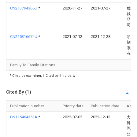
CN213794366U
*
2020-11-27
2021-07-27
成都
城金
品有
司
CN215316674U
*
2021-07-12
2021-12-28
浙江
刻度
系统
有限
Family To Family Citations
* Cited by examiner, † Cited by third party
Cited By (1)
Publication number
Priority date
Publication date
Assi
CN115464351A
*
2022-07-02
2022-12-13
大鲸
科技(
莞)有
公司