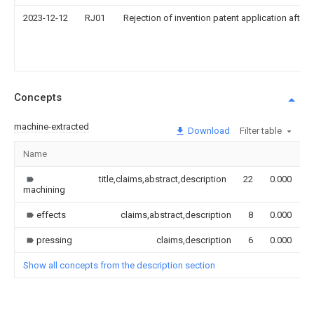
2023-12-12
RJ01
Rejection of invention patent application after 
Concepts
machine-extracted
Download
Filter table
Name
I
title,claims,abstract,description
22
0.000
machining
effects
claims,abstract,description
8
0.000
pressing
claims,description
6
0.000
Show all concepts from the description section