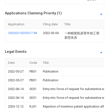
Applications Claiming Priority (1)
Application
Filing date
Title
CN202210205517.9A
2022-03-04
一种精密机床零件加工用
新型夹具
Legal Events
Date
Code
Title
2022-05-27
PB01
Publication
2022-05-27
PB01
Publication
2022-06-14
SE01
Entry into force of request for substantive exa
2022-06-14
SE01
Entry into force of request for substantive exa
2023-12-12
RJ01
Rejection of invention patent application after 