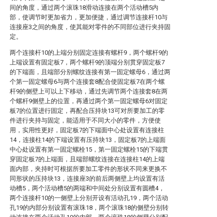
间的角度，通过两个滚珠18滑动连接在两个活动槽5内
部，使调节时更加省力，更加便捷，通过调节连接杆10与
连接座3之间的角度，使其能对零件的不同部位进行夹持固
定。
两个连接杆10的上端分别固定连接有螺杆9，两个螺杆9的
上端设置有固定板7，两个螺杆9的顶端分别贯穿固定板7
的下端面，且端部分别螺纹连接有第一固定螺母6，通过两
个第一固定螺母6与两个连接套8配合使固定板7在两个螺
杆9的侧壁上可以上下移动，通过先调节两个连接套8在两
个螺杆9侧壁上的位置，再通过两个第一固定螺母6对固定
板7的位置进行固定，再配合压持块13可对所要加工的零
件进行夹持与固定，能适用于不同大小的零件，方便使
用，实用性更好，固定板7的下端面中心处设置有连接柱
14，连接柱14的下端设置有压持块13，固定板7的上端面
中心处设置有第一固定螺栓15，第一固定螺栓15的下端贯
穿固定板7的上端面，且端部螺纹连接在连接柱14的上端
面内部，夹持时可根据所要加工零件的形状不同来更换不
同形状的压持块13，连接座3的前后两侧壁上均设置有活
动槽5，两个活动槽5的两端和中间处分别设置有圆槽4，
两个连接杆10的一侧壁上分别开设有活动孔19，两个活动
孔19的内部分别设置有滚珠18，两个滚珠18的侧壁分别转