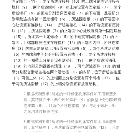
固定螺母（11），两个所述连接杆（10）的上端分别固定连接有
螺杆（9），两个所述螺杆（9）的上端设置有固定板（7），两个
所述螺杆（9）的顶端分别贯穿固定板（7）的下端面，且端部分
别螺纹连接有第一固定螺母（6），所述固定板（7）的下端面中
心处设置有连接柱（14），所述连接柱（14）的下端设置有压持
块（13），所述固定板（7）的上端面中心处设置有第一固定螺栓
（15），所述第一固定螺栓（15）的下端贯穿固定板（7）的上
端面，且端部螺纹连接在连接柱（14）的上端面内部，所述连接
座（3）的前后两侧壁上均设置有活动槽（5），两个所述活动槽
（5）的两端和中间处分别设置有圆槽（4），两个所述连接杆
（10）的一侧壁上分别开设有活动孔（19），两个所述活动孔
（19）的内部分别设置有滚珠（18），两个所述滚珠（18）的侧
壁分别配合滑动连接在两个活动槽（5）的内部，位于所述连接座
（3）两侧主体（2）的上端面上分别设置有两个滑槽（17），位
于两侧所述滑槽（17）的上端分别设置有放置结构。
2.根据权利要求1所述的一种精密机床零件加工用新型夹
具，其特征在于：两个所述螺杆（9）的侧壁上分别套设有
连接套（8），且两个所述连接套（8）与两个螺杆（9）
之间均通过螺纹连接。
3.根据权利要求1所述的一种精密机床零件加工用新型夹
具，其特征在于：所述放置结构包括放置板（12），且两