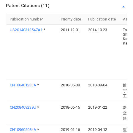
Patent Citations (11)
Publication number
Priority date
Publication date
Assi
US20140312547A1
*
2011-12-01
2014-10-23
Toyot
Shata
Kabus
Kaish
CN108481233A
*
2018-05-08
2018-09-04
蚌埠
宇机
工厂
CN208409239U
*
2018-06-15
2019-01-22
新乡
空锻
限公
CN109605084A
*
2019-01-16
2019-04-12
重庆