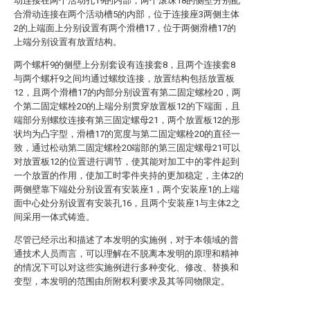
动连接在两个活动孔19的内部，两个滚珠18的侧壁分别配
合滑动连接在两个活动槽5的内部，位于连接座3两侧主体
2的上端面上分别设置有两个滑槽17，位于两侧滑槽17的
上端分别设置有放置结构。
两个螺杆9的侧壁上分别套设有连接套8，且两个连接套8
与两个螺杆9之间均通过螺纹连接，放置结构包括放置板
12，且两个滑槽17的内部分别设置有第二固定螺栓20，两
个第二固定螺栓20的上端分别贯穿放置板12的下端面，且
端部分别螺纹连接有第三固定螺母21，两个放置板12的形
状均为凸字型，滑槽17的宽度与第二固定螺栓20的直径一
致，通过松动第二固定螺栓20端部的第三固定螺母21可以
对放置板12的位置进行调节，使其能对加工中的零件起到
一个放置的作用，使加工时零件夹持的更加稳定，主体2的
两侧壁靠下端处分别设置有安装座1，两个安装座1的上端
面中心处分别设置有安装孔16，且两个安装座1与主体2之
间采用一体式铸造。
尽管已经示出和描述了本发明的实施例，对于本领域的普
通技术人员而言，可以理解在不脱离本发明的原理和精神
的情况下可以对这些实施例进行多种变化、修改、替换和
变型，本发明的范围由所附权利要求及其等同物限定。