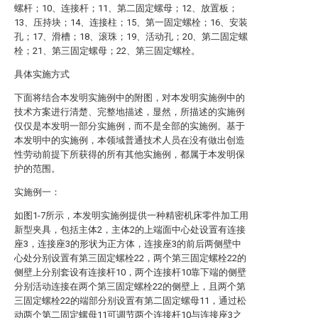
螺杆；10、连接杆；11、第二固定螺母；12、放置板；
13、压持块；14、连接柱；15、第一固定螺栓；16、安装
孔；17、滑槽；18、滚珠；19、活动孔；20、第二固定螺
栓；21、第三固定螺母；22、第三固定螺栓。
具体实施方式
下面将结合本发明实施例中的附图，对本发明实施例中的
技术方案进行清楚、完整地描述，显然，所描述的实施例
仅仅是本发明一部分实施例，而不是全部的实施例。基于
本发明中的实施例，本领域普通技术人员在没有做出创造
性劳动前提下所获得的所有其他实施例，都属于本发明保
护的范围。
实施例一：
如图1-7所示，本发明实施例提供一种精密机床零件加工用
新型夹具，包括主体2，主体2的上端面中心处设置有连接
座3，连接座3的形状为正方体，连接座3的前后两侧壁中
心处分别设置有第三固定螺栓22，两个第三固定螺栓22的
侧壁上分别套设有连接杆10，两个连接杆10靠下端的侧壁
分别活动连接在两个第三固定螺栓22的侧壁上，且两个第
三固定螺栓22的端部分别设置有第二固定螺母11，通过松
动两个第二固定螺母11可调节两个连接杆10与连接座3之