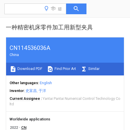
一种精密机床零件加工用新型夹具
CN114536036A
China
Download PDF
Find Prior Art
Similar
Other languages
English
Inventor
史富昌
于洋
Current Assignee
Yantai Pantai Numerical Control Technology Co
ltd
Worldwide applications
2022
CN