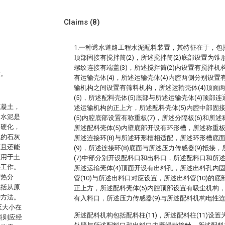
Claims
(8)
1.一种透水道路工程水泥配料装置，其特征在于，包括：
顶部固接有搅拌筒(2)，所述搅拌筒(2)底部设置为锥
螺纹连接有端盖(3)，所述搅拌筒(2)内设置有搅拌机
置。
有运输壳体(4)，所述运输壳体(4)内腔两侧分别设
输机构之间设置有筛料机构，所述运输壳体(4)顶面
(5)，所述配料壳体(5)底部与所述运输壳体(4)顶部
混凝土，
述运输机构的正上方，所述配料壳体(5)内腔中部固接
。水泥是
(5)内腔底部设置有称重板(7)，所述分隔板(6)和所
中硬化，
所述配料壳体(5)内壁底部开设有环形槽，所述称重板(
代的石灰
所述连接环(8)与所述环形槽相适配，所述环形槽底
而且还能
(9)，所述连接环(8)底面与所述压力传感器(9)抵接
应用于土
(7)中部分别开设配料口和出料口，所述配料口和所
料工作。
所述运输壳体(4)顶面开设有出料孔，所述出料孔内固
预热分
管(10)与所述出料口对应设置，所述出料管(10)的
包括从原
正上方，所述配料壳体(5)内腔顶部设置有吸尘机构，
种方法。
有入料口，所述压力传感器(9)与所述配料机构电性
至大小在
所述配料机构包括配料柱(11)，所述配料柱(11)设置
料则应经