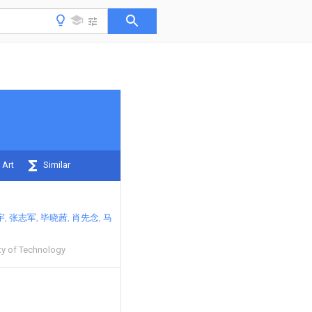
 Art
Similar
宇
张志军
毕晓茜
肖先念
马
ty of Technology