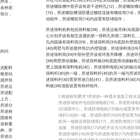
外壁与所述配料口和出料口内壁滑动接触，所述配料柱
搅拌库，
所述螺纹槽中部开设有若干进料孔(12)，所述螺纹
将各种原
(13)，所述螺纹槽顶部通过螺纹连接有螺纹筒(14)，
碎筛分，
动组件，所述螺纹筒(14)内设置有防堵组件；
所述筛料机构包括筛料板(38)，所述运输壳体(4)底
心分别开设有相互连通的第一筛料孔和第二筛料孔，
孔内固接有筛料筒(39)，所述筛料筒(39)底部外壁固
(40)周壁与所述搅拌筒(2)内壁固接，所述筛料筒(39
在的问
所述筛料筒(39)中部外壁开设有环形升降槽，所述
(38)周壁滑动接触，所述筛料板(38)底面滑动接触有凸轮
壁上固接有筛料电机(42)，所述筛料电机(42)的输出
水泥配料
筛料杆(43)的一端，所述筛料杆(43)的另一端与所述
为锥形结
述筛料杆(43)贯穿所述凸轮(41)，且所述筛料杆(43)
述搅拌筒
料板(38)顶面设置有粉碎组件。
两所述运
，所述配
2.根据权利要求1所述的一种透水道路工程水
正上方，
所述防堵组件包括防堵电机(15)，所述防堵电
，所述分
(5)顶面中心，所述防堵电机(15)输出端贯穿
，所述称
堵杆(16)的一端，所述防堵杆(16)外壁设置为
面固接有
的另一端套设有防堵筒(17)，所述防堵筒(1
所述称重
连接，所述防堵筒(17)内腔开设为与所述防堵
机构，所
所述防堵杆(16)外壁与所述防堵筒(17)内壁滑
与所述出