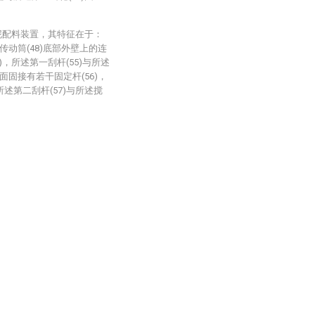
泥配料装置，其特征在于：
动筒(48)底部外壁上的连
5)，所述第一刮杆(55)与所述
面固接有若干固定杆(56)，
所述第二刮杆(57)与所述搅