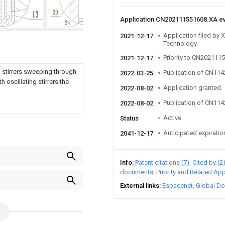
Application CN202111551608.XA e
Application filed by 
2021-12-17
Technology
Priority to CN202111
2021-12-17
h stirrers sweeping through
Publication of CN11
2022-03-25
 oscillating stirrers the
Application granted
2022-08-02
Publication of CN11
2022-08-02
Active
Status
Anticipated expiratio
2041-12-17
Info
Patent citations (7)
Cited by (2
documents
Priority and Related App
External links
Espacenet
Global Do