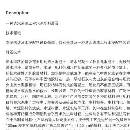
Description
一种透水道路工程水泥配料装置
技术领域
本发明涉及水泥配料设备领域，特别是涉及一种透水道路工程水泥配料装
背景技术
透水道路的建设需要用到透水混凝土，透水混凝土又称多孔混凝土，无砂
透水地坪，是由骨料、水泥、配料剂和水拌制而成的一种多孔轻质混凝土
粉状水硬性无机胶凝材料。加水搅拌后成浆体，能在空气中硬化或者在水
并能把砂、石等材料牢固地胶结在一起，早期石灰与火山灰的混合物与现
火山灰水泥很相似，用它胶结碎石制成的混凝土，硬化后不但强度较高，
抵抗淡水或含盐水的侵蚀。长期以来，它作为一种重要的胶凝材料，广泛
木建筑、水利、国防等工程。水泥在生产时需要对其的各种原材料进行配
目前在水泥生产过程中，主要涉及破碎及预均化、生料制备、生料均化、
解、水泥熟料的烧成、水泥粉磨、水泥包装等工序。其中在生料制备时，
料破碎开始至成分调配到合乎要求的生料过程。生料制备有干法和湿法两
在干法制备过程中,石灰石等大块硬质原料，按传统工艺是先经过一次破碎
100mm左右的块料,或再经第二次破碎至小于25mm的块料。黏土等含水原