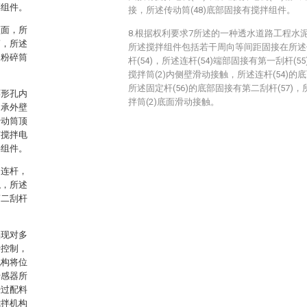
碎组件。
接，所述传动筒(48)底部固接有搅拌组件。
顶面，所
8.根据权利要求7所述的一种透水道路工程水
筒，所述
所述搅拌组件包括若干周向等间距固接在所述传
述粉碎筒
杆(54)，所述连杆(54)端部固接有第一刮杆(5
搅拌筒(2)内侧壁滑动接触，所述连杆(54)的底
所述固定杆(56)的底部固接有第二刮杆(57)，
环形孔内
拌筒(2)底面滑动接触。
轴承外壁
传动筒顶
有搅拌电
拌组件。
的连杆，
触，所述
第二刮杆
实现对多
行控制，
机构将位
传感器所
经过配料
搅拌机构