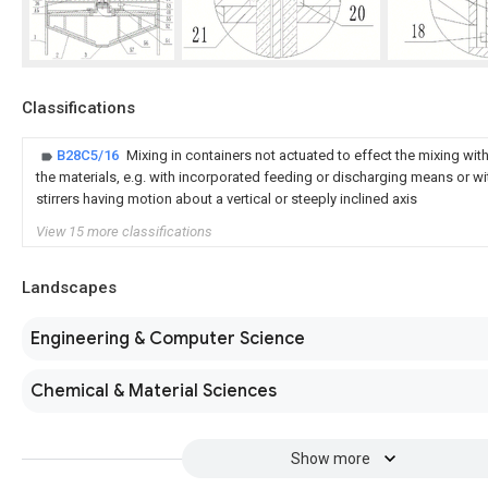
Classifications
B28C5/16
Mixing in containers not actuated to effect the mixing wit
the materials, e.g. with incorporated feeding or discharging means or with
stirrers having motion about a vertical or steeply inclined axis
View 15 more classifications
Landscapes
Engineering & Computer Science
Chemical & Material Sciences
Show more