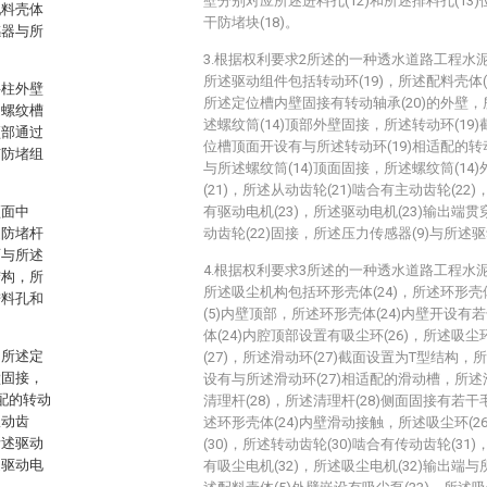
壁分别对应所述进料孔(12)和所述排料孔(1
配料壳体
干防堵块(18)。
感器与所
3.根据权利要求2所述的一种透水道路工程水
所述驱动组件包括转动环(19)，所述配料壳体
料柱外壁
所述定位槽内壁固接有转动轴承(20)的外壁，
述螺纹槽
述螺纹筒(14)顶部外壁固接，所述转动环(19
顶部通过
位槽顶面开设有与所述转动环(19)相适配的转
有防堵组
与所述螺纹筒(14)顶面固接，所述螺纹筒(14
(21)，所述从动齿轮(21)啮合有主动齿轮(22
顶面中
有驱动电机(23)，所述驱动电机(23)输出端贯
述防堵杆
动齿轮(22)固接，所述压力传感器(9)与所述驱
面与所述
4.根据权利要求3所述的一种透水道路工程水
结构，所
所述吸尘机构包括环形壳体(24)，所述环形壳
进料孔和
(5)内壁顶部，所述环形壳体(24)内壁开设有若
体(24)内腔顶部设置有吸尘环(26)，所述吸尘
，所述定
(27)，所述滑动环(27)截面设置为T型结构，
壁固接，
设有与所述滑动环(27)相适配的滑动槽，所述
配的转动
清理杆(28)，所述清理杆(28)侧面固接有若干毛
从动齿
述环形壳体(24)内壁滑动接触，所述吸尘环(2
所述驱动
(30)，所述转动齿轮(30)啮合有传动齿轮(31
述驱动电
有吸尘电机(32)，所述吸尘电机(32)输出端与