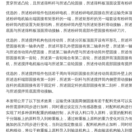
贯穿所述凸轮，且所述筛料杆与所述凸轮固接，所述筛料板顶面设置有粉
优选的，所述粉碎组件包括粉碎电机，所述粉碎电机固接在所述运输壳体
述粉碎电机输出端固接有矩形杆的一端，所述矩形杆的另一端套设有粉碎
粉碎筒内腔设置为矩形结构，所述粉碎筒内壁与所述矩形杆滑动接触，所
底面与所述筛料板顶面滑动接触，所述粉碎筒底部外壁固接有粉碎刀片。
优选的，所述搅拌机构包括传动筒，所述分区板顶面开设有环形孔，所述
壁固接有第一轴承内壁，所述环形孔外壁固接有第二轴承外壁，所述第一
与所述传动筒内壁固接，所述第二轴承内壁与所述传动筒外壁固接，所述
部固接有第一齿轮，所述第一齿轮啮合有第二齿轮，所述搅拌筒顶面固接
机，所述搅拌电机输出端与所述第二齿轮固接，所述传动筒底部固接有搅
优选的，所述搅拌组件包括若干周向等间距固接在所述传动筒底部外壁上
所述连杆端部固接有第一刮杆，所述第一刮杆与所述搅拌筒内侧壁滑动接
连杆的底面固接有若干固定杆，所述固定杆的底部固接有第二刮杆，所述
与所述搅拌筒底面滑动接触。
本发明公开了以下技术效果：运输壳体顶面两侧固接有若干配料壳体可以
种所需原料同步进行加料，同时通过设定压力传感器数值，对配料机构进
实现了对多种原料配重的精确控制，从开设入料口导入原料，设置的配料
于分隔板上的原料导入到称重板上，通过称重板上原料的重力变化对压力
施加的压力同步进行变化，当到达指定数值后，配料机构停止加料，同时
机构移动，将位于称重板上原料导入到输送机构上，再由输送机构输入到