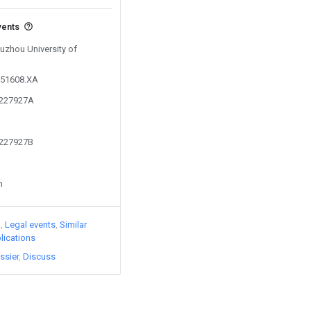
vents
Xuzhou University of
551608.XA
4227927A
4227927B
n
)
Legal events
Similar
lications
ssier
Discuss