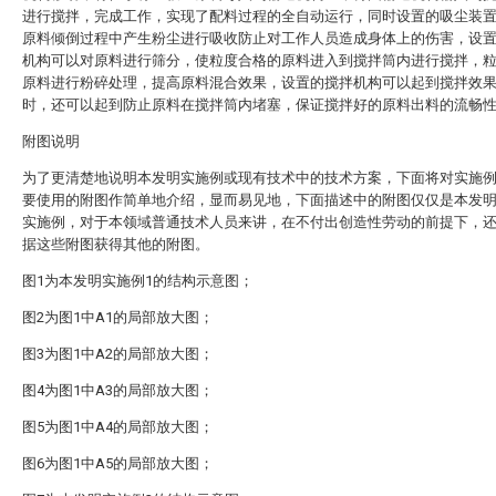
进行搅拌，完成工作，实现了配料过程的全自动运行，同时设置的吸尘装
原料倾倒过程中产生粉尘进行吸收防止对工作人员造成身体上的伤害，设
机构可以对原料进行筛分，使粒度合格的原料进入到搅拌筒内进行搅拌，
原料进行粉碎处理，提高原料混合效果，设置的搅拌机构可以起到搅拌效
时，还可以起到防止原料在搅拌筒内堵塞，保证搅拌好的原料出料的流畅
附图说明
为了更清楚地说明本发明实施例或现有技术中的技术方案，下面将对实施
要使用的附图作简单地介绍，显而易见地，下面描述中的附图仅仅是本发
实施例，对于本领域普通技术人员来讲，在不付出创造性劳动的前提下，
据这些附图获得其他的附图。
图1为本发明实施例1的结构示意图；
图2为图1中A1的局部放大图；
图3为图1中A2的局部放大图；
图4为图1中A3的局部放大图；
图5为图1中A4的局部放大图；
图6为图1中A5的局部放大图；