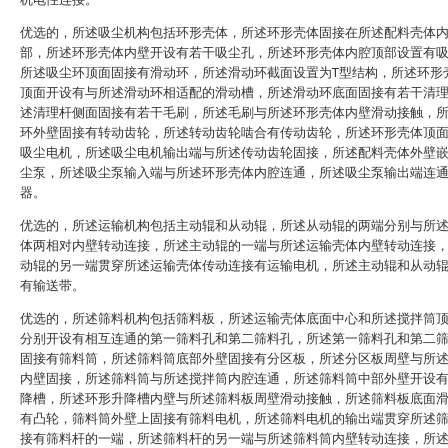
优选的，所述吸尘机构包括环形壳体，所述环形壳体固接在所述配料壳体
部，所述环形壳体内壁开设有若干吸尘孔，所述环形壳体内腔顶部设置有
所述吸尘环顶面固接有滑动环，所述滑动环截面设置为T型结构，所述环形
顶面开设有与所述滑动环相适配的滑动槽，所述滑动环底面固接有若干清
述清理杆侧面固接有若干毛刷，所述毛刷与所述环形壳体内壁滑动接触，
环外壁固接有转动齿轮，所述转动齿轮啮合有传动齿轮，所述环形壳体顶
吸尘电机，所述吸尘电机输出端与所述传动齿轮固接，所述配料壳体外壁
尘泵，所述吸尘泵输入端与所述环形壳体内腔连通，所述吸尘泵输出端连
器。
优选的，所述运输机构包括主动辊和从动辊，所述从动辊的两端分别与所
体两相对内壁转动连接，所述主动辊的一端与所述运输壳体内壁转动连接
动辊的另一端贯穿所述运输壳体传动连接有运输电机，所述主动辊和从动
有输送带。
优选的，所述筛料机构包括筛料板，所述运输壳体底面中心和所述搅拌筒
分别开设有相互连通的第一筛料孔和第二筛料孔，所述第一筛料孔和第二
固接有筛料筒，所述筛料筒底部外壁固接有分区板，所述分区板周壁与所
内壁固接，所述筛料筒与所述搅拌筒内腔连通，所述筛料筒中部外壁开设
降槽，所述环形升降槽内壁与所述筛料板周壁滑动接触，所述筛料板底面
有凸轮，筛料筒外壁上固接有筛料电机，所述筛料电机的输出端贯穿所述
接有筛料杆的一端，所述筛料杆的另一端与所述筛料筒内壁转动连接，所