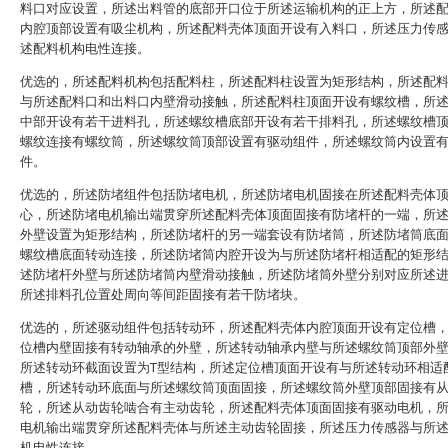
料口对应设置，所述出料管的底部开口位于所述运输机构的正上方，所述
内腔顶部设置有吸尘机构，所述配料壳体顶面开设有入料口，所述压力传
述配料机构电性连接。
优选的，所述配料机构包括配料柱，所述配料柱设置为矩形结构，所述配
与所述配料口和出料口内壁滑动接触，所述配料柱顶面开设有螺纹槽，所
中部开设有若干进料孔，所述螺纹槽底部开设有若干排料孔，所述螺纹槽
螺纹连接有螺纹筒，所述螺纹筒顶部设置有驱动组件，所述螺纹筒内设置
件。
优选的，所述防堵组件包括防堵电机，所述防堵电机固接在所述配料壳体
心，所述防堵电机输出端贯穿所述配料壳体顶面固接有防堵杆的一端，所
外壁设置为矩形结构，所述防堵杆的另一端套设有防堵筒，所述防堵筒底
螺纹槽底面转动连接，所述防堵筒内腔开设为与所述防堵杆相适配的矩形
述防堵杆外壁与所述防堵筒内壁滑动接触，所述防堵筒外壁分别对应所述
所述排料孔位置处周向等间距固接有若干防堵块。
优选的，所述驱动组件包括转动环，所述配料壳体内腔顶面开设有定位槽
位槽内壁固接有转动轴承的外壁，所述转动轴承内壁与所述螺纹筒顶部外
所述转动环截面设置为T型结构，所述定位槽顶面开设有与所述转动环相适
槽，所述转动环底面与所述螺纹筒顶面固接，所述螺纹筒外壁顶部固接有
轮，所述从动齿轮啮合有主动齿轮，所述配料壳体顶面固接有驱动电机，
电机输出端贯穿所述配料壳体与所述主动齿轮固接，所述压力传感器与所
机电性连接。