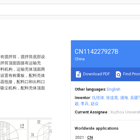
CN114227927B
接有搅拌筒，搅拌筒底部设
China
搅拌筒顶面固接有运输壳
筛料机构，运输壳体顶面两
Download PDF
Find Prior
部设置有称重板，配料壳体
感器抵接，配料口和出料口
有吸尘机构，配料壳体顶面
Other languages
English
Inventor
仇培涛
张连英
浦海
吴疆
超
李兵
赵众
Current Assignee
Xuzhou Universi
Worldwide applications
2021
CN