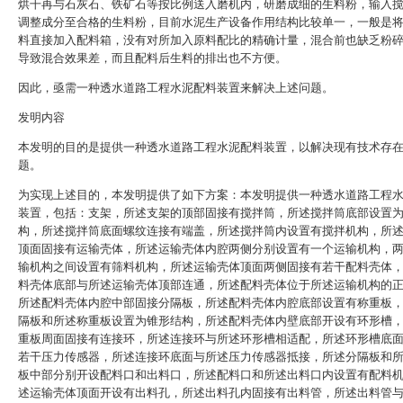
烘干再与石灰石、铁矿石等按比例送入磨机内，研磨成细的生料粉，输入
调整成分至合格的生料粉，目前水泥生产设备作用结构比较单一，一般是
料直接加入配料箱，没有对所加入原料配比的精确计量，混合前也缺乏粉
导致混合效果差，而且配料后生料的排出也不方便。
因此，亟需一种透水道路工程水泥配料装置来解决上述问题。
发明内容
本发明的目的是提供一种透水道路工程水泥配料装置，以解决现有技术存
题。
为实现上述目的，本发明提供了如下方案：本发明提供一种透水道路工程
装置，包括：支架，所述支架的顶部固接有搅拌筒，所述搅拌筒底部设置
构，所述搅拌筒底面螺纹连接有端盖，所述搅拌筒内设置有搅拌机构，所
顶面固接有运输壳体，所述运输壳体内腔两侧分别设置有一个运输机构，
输机构之间设置有筛料机构，所述运输壳体顶面两侧固接有若干配料壳体
料壳体底部与所述运输壳体顶部连通，所述配料壳体位于所述运输机构的
所述配料壳体内腔中部固接分隔板，所述配料壳体内腔底部设置有称重板
隔板和所述称重板设置为锥形结构，所述配料壳体内壁底部开设有环形槽
重板周面固接有连接环，所述连接环与所述环形槽相适配，所述环形槽底
若干压力传感器，所述连接环底面与所述压力传感器抵接，所述分隔板和
板中部分别开设配料口和出料口，所述配料口和所述出料口内设置有配料
述运输壳体顶面开设有出料孔，所述出料孔内固接有出料管，所述出料管