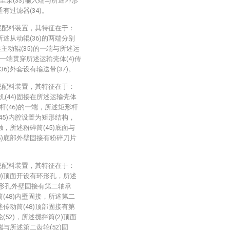
尘泵(33)输入端与所述环形
通有过滤器(34)。
泥配料装置，其特征在于：
所述从动辊(36)的两端分别
主动辊(35)的一端与所述运
另一端贯穿所述运输壳体(4)传
6)外套设有输送带(37)。
泥配料装置，其特征在于：
机(44)固接在所述运输壳体
杆(46)的一端，所述矩形杆
(45)内腔设置为矩形结构，
触，所述粉碎筒(45)底面与
45)底部外壁固接有粉碎刀片
泥配料装置，其特征在于：
40)顶面开设有环形孔，所述
环形孔外壁固接有第二轴承
筒(48)内壁固接，所述第二
述传动筒(48)顶部固接有第
(52)，所述搅拌筒(2)顶面
端与所述第二齿轮(52)固