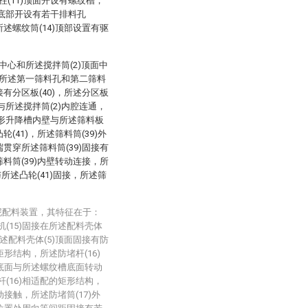
(11)顶面开设有螺纹槽，
槽底部开设有若干排料孔
所述螺纹筒(14)顶部设置有驱
面中心和所述搅拌筒(2)顶面中
所述第一筛料孔和第二筛料
接有分区板(40)，所述分区板
)与所述搅拌筒(2)内腔连通，
环形升降槽内壁与所述筛料板
(41)，所述筛料筒(39)外
端贯穿所述筛料筒(39)固接有
筛料筒(39)内壁转动连接，所
与所述凸轮(41)固接，所述筛
泥配料装置，其特征在于：
机(15)固接在所述配料壳体
所述配料壳体(5)顶面固接有防
矩形结构，所述防堵杆(16)
7)底面与所述螺纹槽底面转动
杆(16)相适配的矩形结构，
动接触，所述防堵筒(17)外