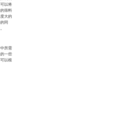
置可以将
置的筛料
粒度大的
果的同
性。
例中所需
明的一些
还可以根