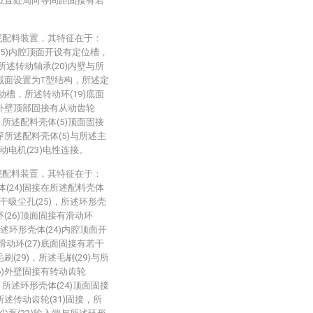
3)位置处周向等间距固接有若
泥配料装置，其特征在于：
(5)内腔顶面开设有定位槽，
所述转动轴承(20)内壁与所
)截面设置为T型结构，所述定
动槽，所述转动环(19)底面
)外壁顶部固接有从动齿轮
)，所述配料壳体(5)顶面固接
穿所述配料壳体(5)与所述主
动电机(23)电性连接。
泥配料装置，其特征在于：
体(24)固接在所述配料壳体
干吸尘孔(25)，所述环形壳
环(26)顶面固接有滑动环
所述环形壳体(24)内腔顶面开
滑动环(27)底面固接有若干
刷(29)，所述毛刷(29)与所
6)外壁固接有转动齿轮
)，所述环形壳体(24)顶面固接
所述传动齿轮(31)固接，所