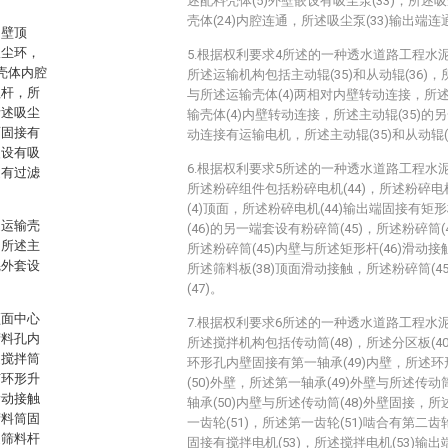
述配料壳体(5)外壁嵌设有吸尘泵(33)，所述吸
壳体(24)内腔连通，所述吸尘泵(33)输出端连
内壁顶
吸尘环，
5.根据权利要求4所述的一种透水道路工程水
壳体内腔
所述运输机构包括主动辊(35)和从动辊(36)，
理杆，所
与所述运输壳体(4)两相对内壁转动连接，所述
所述吸尘
输壳体(4)内壁转动连接，所述主动辊(35)的
面固接有
动连接有运输电机，所述主动辊(35)和从动辊(3
嵌设有吸
6.根据权利要求5所述的一种透水道路工程水
通有过滤
所述粉碎组件包括粉碎电机(44)，所述粉碎电
(4)顶面，所述粉碎电机(44)输出端固接有矩形
述运输壳
(46)的另一端套设有粉碎筒(45)，所述粉碎筒
，所述主
所述粉碎筒(45)内壁与所述矩形杆(46)滑动接
辊外套设
所述筛料板(38)顶面滑动接触，所述粉碎筒(
(47)。
顶面中心
7.根据权利要求6所述的一种透水道路工程水
筛料孔内
所述搅拌机构包括传动筒(48)，所述分区板(
述搅拌筒
环形孔内壁固接有第一轴承(49)内壁，所述
有环形升
(50)外壁，所述第一轴承(49)外壁与所述传动
滑动接触
轴承(50)内壁与所述传动筒(48)外壁固接，所
筛料筒固
一齿轮(51)，所述第一齿轮(51)啮合有第二齿轮
述筛料杆
固接有搅拌电机(53)，所述搅拌电机(53)输出