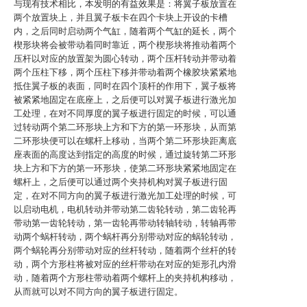
与现有技术相比，本发明的有益效果是：将翼子板放置在
两个放置块上，并且翼子板卡在四个卡块上开设的卡槽
内，之后同时启动两个气缸，随着两个气缸的延长，两个
楔形块将会被带动着同时靠近，两个楔形块将推动着两个
压杆以对应的放置架为圆心转动，两个压杆转动并带动着
两个压柱下移，两个压柱下移并带动着两个橡胶块紧紧地
抵住翼子板的表面，同时在四个顶杆的作用下，翼子板将
被紧紧地固定在底座上，之后便可以对翼子板进行激光加
工处理，在对不同厚度的翼子板进行固定的时候，可以通
过转动两个第二环形块上方和下方的第一环形块，从而第
二环形块便可以在螺杆上移动，当两个第二环形块距离底
座表面的高度达到指定的高度的时候，通过旋转第二环形
块上方和下方的第一环形块，使第二环形块紧紧地固定在
螺杆上，之后便可以通过两个夹持机构对翼子板进行固
定，在对不同方向的翼子板进行激光加工处理的时候，可
以启动电机，电机转动并带动第二齿轮转动，第二齿轮再
带动第一齿轮转动，第一齿轮再带动转轴转动，转轴再带
动两个蜗杆转动，两个蜗杆再分别带动对应的蜗轮转动，
两个蜗轮再分别带动对应的丝杆转动，随着两个丝杆的转
动，两个方形柱将被对应的丝杆带动在对应的矩形孔内滑
动，随着两个方形柱带动着两个螺杆上的夹持机构移动，
从而就可以对不同方向的翼子板进行固定。