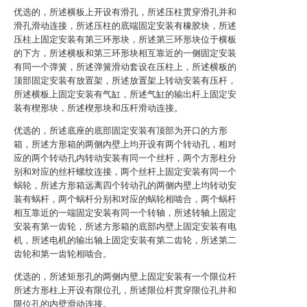
优选的，所述横板上开设有滑孔，所述压柱贯穿滑孔并和
滑孔滑动连接，所述压柱的底端固定安装有橡胶块，所述
压柱上固定安装有第三环形块，所述第三环形块位于横板
的下方，所述横板和第三环形块相互靠近的一侧固定安装
有同一个弹簧，所述弹簧滑动套设在压柱上，所述横板的
顶部固定安装有放置架，所述放置架上转动安装有压杆，
所述横板上固定安装有气缸，所述气缸的输出杆上固定安
装有楔形块，所述楔形块和压杆滑动连接。
优选的，所述底座的底部固定安装有顶部为开口的方形
箱，所述方形箱的两侧内壁上均开设有两个转动孔，相对
应的两个转动孔内转动安装有同一个丝杆，两个方形柱分
别和对应的丝杆螺纹连接，两个丝杆上固定安装有同一个
蜗轮，所述方形箱远离四个转动孔的两侧内壁上均转动安
装有蜗杆，两个蜗杆分别和对应的蜗轮相啮合，两个蜗杆
相互靠近的一端固定安装有同一个转轴，所述转轴上固定
安装有第一齿轮，所述方形箱的底部内壁上固定安装有电
机，所述电机的输出轴上固定安装有第二齿轮，所述第二
齿轮和第一齿轮相啮合。
优选的，所述矩形孔的两侧内壁上固定安装有一个限位杆
所述方形柱上开设有限位孔，所述限位杆贯穿限位孔并和
限位孔的内壁滑动连接。