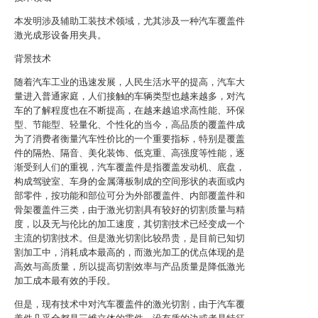
本发明涉及辅助工装技术领域，尤其涉及一种汽车覆盖件
激光成形设备用夹具。
背景技术
随着汽车工业的迅速发展，人民生活水平的提高，汽车大
量进入普通家庭，人们接触的车辆类型也越来越多，对汽
车的了解程度也在不断提高，在越来越追求高性能、环保
型、节能型、轻量化、个性化的当今，高品质的覆盖件成
为了消费者衡量汽车性价比的一个重要指标，特别是覆盖
件的隔热、隔音、美化装饰、低克重、高强度等性能，逐
渐受到人们的重视，汽车覆盖件是指覆盖发动机、底盘，
构成驾驶室、车身的金属薄板制成的空间形状的表面或内
部零件，按功能和部位可分为外部覆盖件、内部覆盖件和
骨架覆盖件三类，由于激光切割具有较好的切割质量与精
度，以及无与伦比的加工速度，其切割技术已经变成一个
主流的切割技术。但是激光切割比较昂贵，是目前已知切
割加工中，消耗成本最高的，而激光加工的优点体现的是
高效与高质量，所以提高切割效率与产品质量是降低激光
加工成本最有效的手段。
但是，现有技术中对汽车覆盖件的激光切割，由于汽车覆