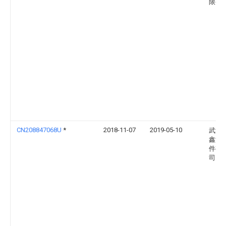
限公
CN208847068U
*
2018-11-07
2019-05-10
武汉
鑫汽
件有
司