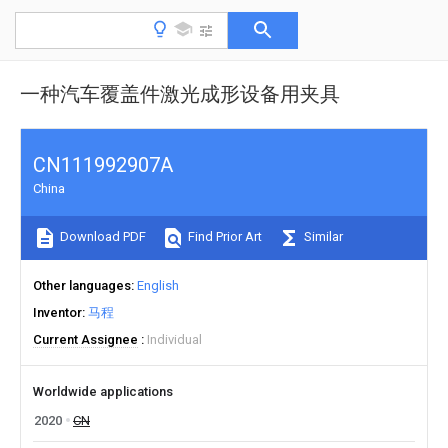
一种汽车覆盖件激光成形设备用夹具
CN111992907A
China
Download PDF
Find Prior Art
Similar
Other languages
English
Inventor
马程
Current Assignee
Individual
Worldwide applications
2020
CN