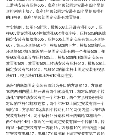
上滑动安装有压柱605，底座1的顶部固定安装有四个呈矩
形排列的卡块7，底座1的顶部固定安装有四个呈矩形排列
的顶杆9，底座1的顶部固定安装有放置块8；
本实施例，如图1-5所示，横板603上开设有滑孔604，压
柱605贯穿滑孔604并和滑孔604滑动连接，压柱605的底端
固定安装有橡胶块606，压柱605上固定安装有第三环形块
607，第三环形块607位于横板603的下方，横板603和第三
环形块607相互靠近的一侧固定安装有同一个弹簧608，弹
簧608滑动套设在压柱605上，横板603的顶部固定安装有
放置架609，放置架609上转动安装有压杆610，横板603上
固定安装有气缸612，气缸612的输出杆上固定安装有楔形
块611，楔形块611和压杆610滑动连接。
底座1的底部固定安装有顶部为开口的方形箱10，方形箱
10的两侧内壁上均开设有两个转动孔11，相对应的两个转
动孔11内转动安装有同一个丝杆12，两个方形柱3分别和
对应的丝杆12螺纹连接，两个丝杆12上固定安装有同一个
蜗轮13，方形箱10远离四个转动孔11的两侧内壁上均转动
安装有蜗杆14，两个蜗杆14分别和对应的蜗轮13相啮合，
两个蜗杆14相互靠近的一端固定安装有同一个转轴15，转
轴15上固定安装有第一齿轮16，方形箱10的底部内壁上固
定安装有电机17，电机17的输出轴上固定安装有第二齿轮