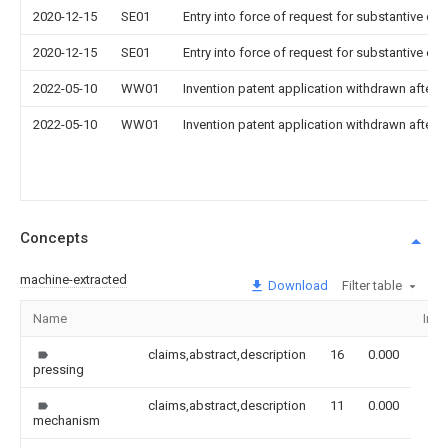
2020-12-15
SE01
Entry into force of request for substantive ex
2020-12-15
SE01
Entry into force of request for substantive ex
2022-05-10
WW01
Invention patent application withdrawn after p
2022-05-10
WW01
Invention patent application withdrawn after p
Concepts
machine-extracted
Download
Filter table
Name
Ima
claims,abstract,description
16
0.000
pressing
claims,abstract,description
11
0.000
mechanism