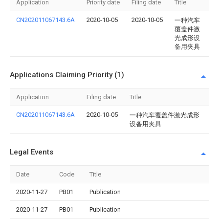
Application
Priority date
Filing date
Title
CN202011067143.6A
2020-10-05
2020-10-05
一种汽车
覆盖件激
光成形设
备用夹具
Applications Claiming Priority (1)
Application
Filing date
Title
CN202011067143.6A
2020-10-05
一种汽车覆盖件激光成形
设备用夹具
Legal Events
Date
Code
Title
2020-11-27
PB01
Publication
2020-11-27
PB01
Publication