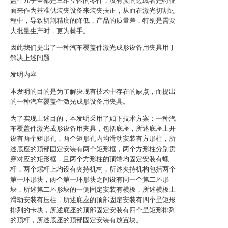
盖件几乎全都是三维立体的零件，没有质的边或者是特征
面来作为基准供装夹设备来装夹扶正，从而在激光切割过
程中，导致切割精度的降低，产品的质量差，特别是需要
大批量生产时，更为棘手。
因此我们提出了一种汽车覆盖件激光成形设备用夹具用于
解决上述问题
发明内容
本发明的目的是为了解决现有技术中存在的缺点，而提出
的一种汽车覆盖件激光成形设备用夹具。
为了实现上述目的，本发明采用了如下技术方案：一种汽
车覆盖件激光成形设备用夹具，包括底座，所述底座上开
设有两个矩形孔，两个矩形孔内均滑动安装有方形柱，所
述底座的顶部固定安装有两个矩形框，两个方形柱分别贯
穿对应的矩形框，且两个方形柱的顶端均固定安装有螺
杆，两个螺杆上均设有夹持机构，所述夹持机构包括两个
第一环形块，两个第一环形块之间设有同一个第二环形
块，所述第二环形块的一侧固定安装有横板，所述横板上
滑动安装有压柱，所述底座的顶部固定安装有四个呈矩形
排列的卡块，所述底座的顶部固定安装有四个呈矩形排列
的顶杆，所述底座的顶部固定安装有放置块。