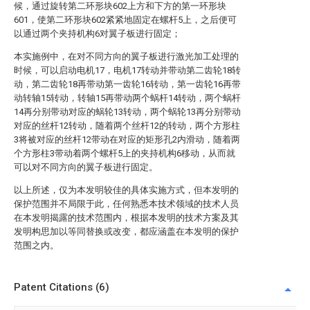
候，通过旋转第二环形块602上方和下方的第一环形块
601，使第二环形块602紧紧地固定在螺杆5上，之后便可
以通过两个夹持机构6对翼子板进行固定；
本实施例中，在对不同方向的翼子板进行激光加工处理的
时候，可以启动电机17，电机17转动并带动第二齿轮18转
动，第二齿轮18再带动第一齿轮16转动，第一齿轮16再带
动转轴15转动，转轴15再带动两个蜗杆14转动，两个蜗杆
14再分别带动对应的蜗轮13转动，两个蜗轮13再分别带动
对应的丝杆12转动，随着两个丝杆12的转动，两个方形柱
3将被对应的丝杆12带动在对应的矩形孔2内滑动，随着两
个方形柱3带动着两个螺杆5上的夹持机构6移动，从而就
可以对不同方向的翼子板进行固定。
以上所述，仅为本发明较佳的具体实施方式，但本发明的
保护范围并不局限于此，任何熟悉本技术领域的技术人员
在本发明揭露的技术范围内，根据本发明的技术方案及其
发明构思加以等同替换或改变，都应涵盖在本发明的保护
范围之内。
Patent Citations (6)