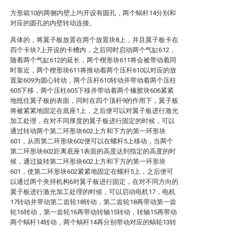
方形箱10的两侧内壁上均开设有圆孔，两个蜗杆14分别和
对应的圆孔的内壁转动连接。
具体的，将翼子板放置在两个放置块8上，并且翼子板卡在
四个卡块7上开设的卡槽内，之后同时启动两个气缸612，
随着两个气缸612的延长，两个楔形块611将会被带动着同
时靠近，两个楔形块611将推动着两个压杆610以对应的放
置架609为圆心转动，两个压杆610转动并带动着两个压柱
605下移，两个压柱605下移并带动着两个橡胶块606紧紧
地抵住翼子板的表面，同时在四个顶杆9的作用下，翼子板
将被紧紧地固定在底座1上，之后便可以对翼子板进行激光
加工处理，在对不同厚度的翼子板进行固定的时候，可以
通过转动两个第二环形块602上方和下方的第一环形块
601，从而第二环形块602便可以在螺杆5上移动，当两个
第二环形块602距离底座1表面的高度达到指定的高度的时
候，通过旋转第二环形块602上方和下方的第一环形块
601，使第二环形块602紧紧地固定在螺杆5上，之后便可
以通过两个夹持机构6对翼子板进行固定，在对不同方向的
翼子板进行激光加工处理的时候，可以启动电机17，电机
17转动并带动第二齿轮18转动，第二齿轮18再带动第一齿
轮16转动，第一齿轮16再带动转轴15转动，转轴15再带动
两个蜗杆14转动，两个蜗杆14再分别带动对应的蜗轮13转