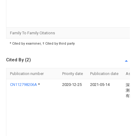
Family To Family Citations
* Cited by examiner, † Cited by third party
Cited By (2)
Publication number
Priority date
Publication date
Assi
CN112798206A
*
2020-12-25
2021-05-14
深圳
测达
有限