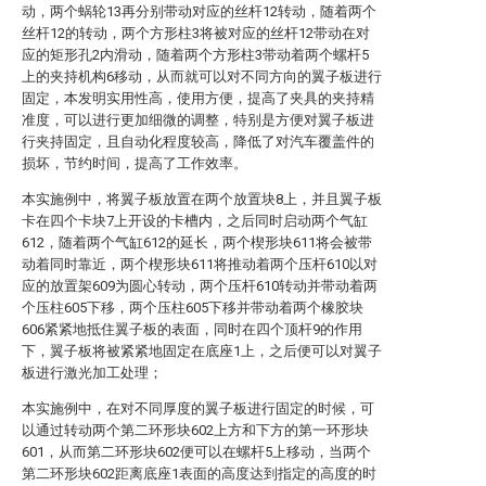
动，两个蜗轮13再分别带动对应的丝杆12转动，随着两个
丝杆12的转动，两个方形柱3将被对应的丝杆12带动在对
应的矩形孔2内滑动，随着两个方形柱3带动着两个螺杆5
上的夹持机构6移动，从而就可以对不同方向的翼子板进行
固定，本发明实用性高，使用方便，提高了夹具的夹持精
准度，可以进行更加细微的调整，特别是方便对翼子板进
行夹持固定，且自动化程度较高，降低了对汽车覆盖件的
损坏，节约时间，提高了工作效率。
本实施例中，将翼子板放置在两个放置块8上，并且翼子板
卡在四个卡块7上开设的卡槽内，之后同时启动两个气缸
612，随着两个气缸612的延长，两个楔形块611将会被带
动着同时靠近，两个楔形块611将推动着两个压杆610以对
应的放置架609为圆心转动，两个压杆610转动并带动着两
个压柱605下移，两个压柱605下移并带动着两个橡胶块
606紧紧地抵住翼子板的表面，同时在四个顶杆9的作用
下，翼子板将被紧紧地固定在底座1上，之后便可以对翼子
板进行激光加工处理；
本实施例中，在对不同厚度的翼子板进行固定的时候，可
以通过转动两个第二环形块602上方和下方的第一环形块
601，从而第二环形块602便可以在螺杆5上移动，当两个
第二环形块602距离底座1表面的高度达到指定的高度的时