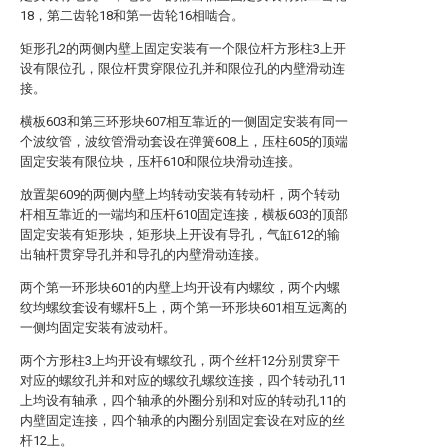
18，第二齿轮18和第一齿轮16相啮合。
矩形孔2的两侧内壁上固定安装有一个限位杆方形柱3上开
设有限位孔，限位杆贯穿限位孔并和限位孔的内壁滑动连
接。
横板603和第三环形块607相互靠近的一侧固定安装有同一
个波纹管，波纹管滑动套设在弹簧608上，压柱605的顶端
固定安装有限位块，压杆610和限位块滑动连接。
放置架609的两侧内壁上均转动安装有转动杆，两个转动
杆相互靠近的一端均和压杆610固定连接，横板603的顶部
固定安装有矩形块，矩形块上开设有导孔，气缸612的输
出轴杆贯穿导孔并和导孔的内壁滑动连接。
两个第一环形块601的内壁上均开设有内螺纹，两个内螺
纹均螺纹套设有螺杆5上，两个第一环形块601相互远离的
一侧均固定安装有波动杆。
两个方形柱3上均开设有螺纹孔，两个丝杆12分别贯穿干
对应的螺纹孔并和对应的螺纹孔螺纹连接，四个转动孔11
上均设有轴承，四个轴承的外圈分别和对应的转动孔11的
内壁固定连接，四个轴承的内圈分别固定套设在对应的丝
杆12上。