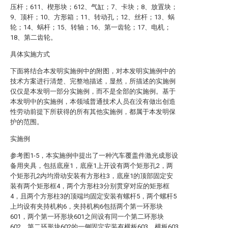
压杆；611、楔形块；612、气缸；7、卡块；8、放置块；
9、顶杆；10、方形箱；11、转动孔；12、丝杆；13、蜗
轮；14、蜗杆；15、转轴；16、第一齿轮；17、电机；
18、第二齿轮。
具体实施方式
下面将结合本发明实施例中的附图，对本发明实施例中的
技术方案进行清楚、完整地描述，显然，所描述的实施例
仅仅是本发明一部分实施例，而不是全部的实施例。基于
本发明中的实施例，本领域普通技术人员在没有做出创造
性劳动前提下所获得的所有其他实施例，都属于本发明保
护的范围。
实施例
参考图1-5，本实施例中提出了一种汽车覆盖件激光成形设
备用夹具，包括底座1，底座1上开设有两个矩形孔2，两
个矩形孔2内均滑动安装有方形柱3，底座1的顶部固定安
装有两个矩形框4，两个方形柱3分别贯穿对应的矩形框
4，且两个方形柱3的顶端均固定安装有螺杆5，两个螺杆5
上均设有夹持机构6，夹持机构6包括两个第一环形块
601，两个第一环形块601之间设有同一个第二环形块
602，第二环形块602的一侧固定安装有横板603，横板603