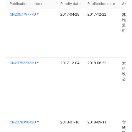
Publication number
Priority date
Publication date
Assi
CN206779777U
*
2017-04-28
2017-12-22
苏州
维精
造有
司
CN207522353U
*
2017-12-04
2018-06-22
太仓
科自
设备
公司
CN207839842U
*
2018-01-16
2018-09-11
宣城
诚模