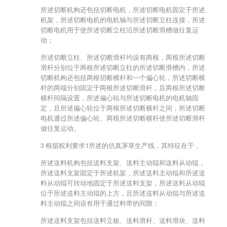
所述切断机构还包括切断电机，所述切断电机固定于所述
机架，所述切断电机的电机轴与所述切断立柱连接，所述
切断电机用于使所述切断立柱沿所述切断滑槽做往复运
动；
所述切断立柱、所述切断滑杆均设有两根，两根所述切断
滑杆分别位于两根所述切断立柱的所述切断滑槽内，所述
切断机构还包括两根切断横杆和一个偏心轮，所述切断横
杆的两端分别固定于两根所述切断滑杆，且两根所述切断
横杆间隔设置，所述偏心轮与所述切断电机的电机轴固
定，且所述偏心轮位于两根所述切断横杆之间，所述切断
电机通过所述偏心轮、两根所述切断横杆使所述切断滑杆
做往复运动。
3.根据权利要求1所述的仿真茅草生产线，其特征在于，
所述送料机构包括送料支架、送料主动辊和送料从动辊，
所述送料支架固定于所述机架，所述送料主动辊和所述送
料从动辊可转动地固定于所述送料支架，所述送料从动辊
位于所述送料主动辊的上方，且所述送料从动辊与所述送
料主动辊之间设有用于通过料带的间隙；
所述送料支架包括送料立板、送料滑杆、送料滑块、送料