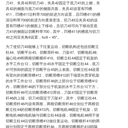
刀41、夹具42和切刀43，夹具42固定于底刀41的上侧，夹
具42的侧面与底刀41的侧面共面，夹具42设置有凹槽
411，凹槽411沿料带700的前进方向设置，且凹槽411的槽
深沿料带700的前进方向逐渐变浅，切刀43沿夹具42的设
置有凹槽411的侧面上下移动，且切刀43可向下移动至底
刀41的侧面以切断料带700，其中，凹槽411的槽底与切刀
43之间呈夹角θ设置，6≤θ＜45°。
为了使切刀43能够上下往复运动，切断机构还包括切断立
柱44、切断平台45、切断滑杆46、刀架47、切断电机48、
偏心轮49和两根切断横杆410。切断立柱44固定于机架的
水平工作台12，切断平台45水平固定于切断立柱44，底刀
41可拆卸的固定于切断平台45的上表面。切断立柱44设置
有竖向的切断滑槽412，切断滑槽412的下端竖向贯穿机架
的水平工作台12，切断滑杆46的上部分位于切断滑槽412
内，切断滑杆46的下部分位于机架的水平工作台12下方，
切断滑杆46可沿切断滑槽412滑动，刀架47固定于切断滑
杆46的上端，切刀43固定于刀架47，其中，切断立柱44、
切断滑杆46均设有两根，两根切断滑杆46分别位于两根切
断立柱44的切断滑槽412内。切断电机48固定于机架，切
断电机48的电机轴与切断立柱44连接，切断电机48用于使
切断立柱44沿切断滑槽412做往复运动。切断横杆410的两
端分别固定于两根切断滑杆46，且两根切断横杆410间隔