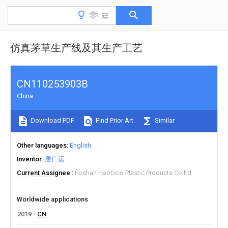
仿真茅草生产线及其生产工艺
CN110253903B
China
Download PDF
Find Prior Art
Similar
Other languages
English
Inventor
唐广运
Current Assignee
Foshan Haobico Plastic Products Co ltd
Worldwide applications
2019
CN