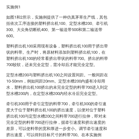
实施例1
如图1和2所示，实施例提供了一种仿真茅草生产线，其包
括依次工序连接的塑料挤出机100、定型水槽200、牵引机
300、大尖角切断机400、第一输送带500和第二输送带
600。
塑料挤出机100采用现有设备，塑料挤出机100用于挤出带
状的料带。生产时，将原材料添加到塑料挤出机100，在
塑料挤出机100的经常看挤出带状的料带700。挤出的料带
700较软，还未完全定型，需冷却后才能完全定型。
定型水槽200与塑料挤出机100之间设置间距。一般间距在
10-50mm，例如间距20mm。定型水槽200内盛有冷却用
水，塑料挤出机100挤出的未完全定型的料带700进入到定
型水槽200内，在定型水槽200内经水冷后完全定型。
牵引机300用于牵引定型的料带700，牵引机300的牵引速
度大于位于塑料挤出机100的挤出速度，以便对位于塑料
挤出机100与定型水槽200之间料带700进行拉伸，即对未
完全定型的料带700进行拉伸，据牵引速度和挤出速度的
差异，可以使料带的宽和厚进一步变小。调节牵引速度和
挤出速度，可以得到目标尺寸的料带700。在本实施例