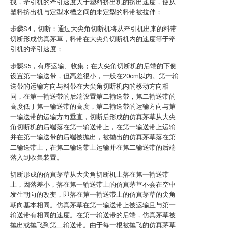
拽，牵引机的牵引速度大于塑料挤出机的挤出速度，使从
塑料挤出机与定型水槽之间的未定型的料带被拉伸；
步骤S4，切断；通过大尖角切断机将从牵引机出来的料带
切断形成仿真茅草，料带在大尖角切断机内的速度等于牵
引机的牵引速度；
步骤S5，有序运输、收集；在大尖角切断机的后端的下侧
设置第一输送带，但高差很小，一般在20cm以内。第一输
送带的运输方向与料带在大尖角切断机内的移动方向相
同，在第一输送带的后端设置第二输送带，第二输送带的
高度低于第一输送带的高度，第二输送带的运输方向与第
一输送带的运输方向垂直，切断后形成的仿真茅草从大尖
角切断机的后端落在第一输送带上，在第一输送带上运输
并在第一输送带的后端被抛出，被抛出的仿真茅草落在第
二输送带上，在第二输送带上运输并在第二输送带的后端
落入到收集装置。
切断形成的仿真茅草从大尖角切断机上落在第一输送带
上，因落差小，落在第一输送带上的仿真茅草不会在空中
发生朝向的改变，即落在第一输送带上的仿真茅草的尖角
朝向基本相同。仿真茅草在第一输送带上被运输且与第一
输送带有相同的速度。在第一输送带的后端，仿真茅草被
抛出或抛飞到第二输送带。由于每一根被抛飞的仿真茅草