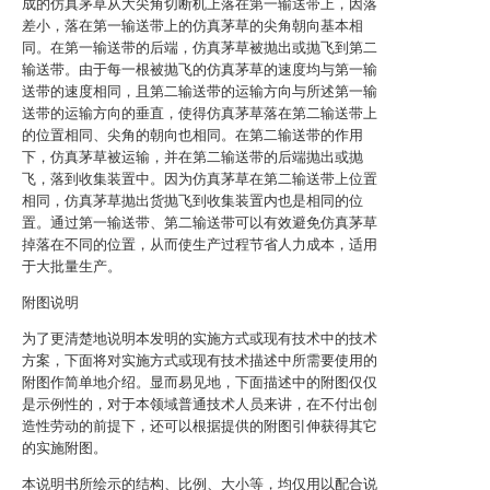
成的仿真茅草从大尖角切断机上落在第一输送带上，因落
差小，落在第一输送带上的仿真茅草的尖角朝向基本相
同。在第一输送带的后端，仿真茅草被抛出或抛飞到第二
输送带。由于每一根被抛飞的仿真茅草的速度均与第一输
送带的速度相同，且第二输送带的运输方向与所述第一输
送带的运输方向的垂直，使得仿真茅草落在第二输送带上
的位置相同、尖角的朝向也相同。在第二输送带的作用
下，仿真茅草被运输，并在第二输送带的后端抛出或抛
飞，落到收集装置中。因为仿真茅草在第二输送带上位置
相同，仿真茅草抛出货抛飞到收集装置内也是相同的位
置。通过第一输送带、第二输送带可以有效避免仿真茅草
掉落在不同的位置，从而使生产过程节省人力成本，适用
于大批量生产。
附图说明
为了更清楚地说明本发明的实施方式或现有技术中的技术
方案，下面将对实施方式或现有技术描述中所需要使用的
附图作简单地介绍。显而易见地，下面描述中的附图仅仅
是示例性的，对于本领域普通技术人员来讲，在不付出创
造性劳动的前提下，还可以根据提供的附图引伸获得其它
的实施附图。
本说明书所绘示的结构、比例、大小等，均仅用以配合说