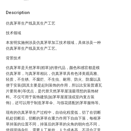
Description
仿真茅草生产线及其生产工艺
技术领域
本发明实施例涉及仿真茅草加工技术领域，具体涉及一种
仿真茅草生产线及其生产工艺。
背景技术
仿真茅草是天然茅草(稻草)的替代品，颜色和感官都是模
仿真茅草，与真茅草相比，仿真茅草具有色泽美观高雅、
轻质，不生锈、不腐烂、不生虫、耐用、防火、防腐以及
便于安装(因其主要是起到装饰的作用，所以比安装普通瓦
片要简单)等优点，是代替天然茅草屋顶最理想的装饰材
料。不仅可用于装饰建筑(如茅草屋屋顶或室内复古装
饰)，还可以用于制造茅草伞、与假花搭配的茅草服饰等。
现有的仿真茅草生产过程中，自动化程度低，切了在切断
机处切断后，切断的茅草在重力作用下自由下落，每根茅
草掉落的位置不同，掉落后的茅草的尖角的朝向也不同，
使得现场杂乱，需要人工捡拾，人力成本高，不适合正常