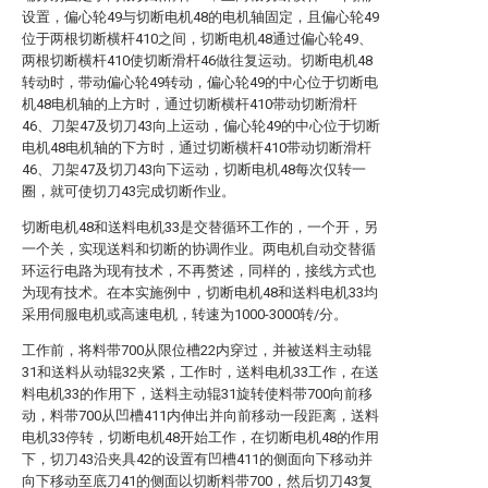
设置，偏心轮49与切断电机48的电机轴固定，且偏心轮49
位于两根切断横杆410之间，切断电机48通过偏心轮49、
两根切断横杆410使切断滑杆46做往复运动。切断电机48
转动时，带动偏心轮49转动，偏心轮49的中心位于切断电
机48电机轴的上方时，通过切断横杆410带动切断滑杆
46、刀架47及切刀43向上运动，偏心轮49的中心位于切断
电机48电机轴的下方时，通过切断横杆410带动切断滑杆
46、刀架47及切刀43向下运动，切断电机48每次仅转一
圈，就可使切刀43完成切断作业。
切断电机48和送料电机33是交替循环工作的，一个开，另
一个关，实现送料和切断的协调作业。两电机自动交替循
环运行电路为现有技术，不再赘述，同样的，接线方式也
为现有技术。在本实施例中，切断电机48和送料电机33均
采用伺服电机或高速电机，转速为1000-3000转/分。
工作前，将料带700从限位槽22内穿过，并被送料主动辊
31和送料从动辊32夹紧，工作时，送料电机33工作，在送
料电机33的作用下，送料主动辊31旋转使料带700向前移
动，料带700从凹槽411内伸出并向前移动一段距离，送料
电机33停转，切断电机48开始工作，在切断电机48的作用
下，切刀43沿夹具42的设置有凹槽411的侧面向下移动并
向下移动至底刀41的侧面以切断料带700，然后切刀43复