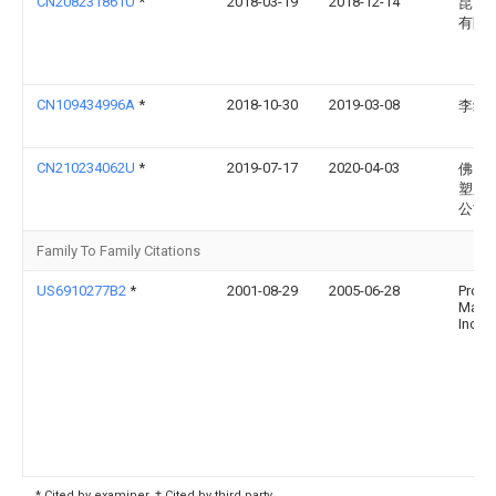
CN208231861U
*
2018-03-19
2018-12-14
昆山
有限
CN109434996A
*
2018-10-30
2019-03-08
李红
CN210234062U
*
2019-07-17
2020-04-03
佛山
塑胶
公司
Family To Family Citations
US6910277B2
*
2001-08-29
2005-06-28
Proul
Manuf
Inc.
* Cited by examiner, † Cited by third party