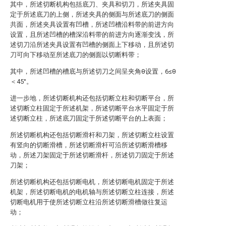
其中，所述切断机构包括底刀、夹具和切刀，所述夹具固
定于所述底刀的上侧，所述夹具的侧面与所述底刀的侧面
共面，所述夹具设置有凹槽，所述凹槽沿料带的前进方向
设置，且所述凹槽的槽深沿料带的前进方向逐渐变浅，所
述切刀沿所述夹具设置有凹槽的侧面上下移动，且所述切
刀可向下移动至所述底刀的侧面以切断料带；
其中，所述凹槽的槽底与所述切刀之间呈夹角θ设置，6≤θ
＜45°。
进一步地，所述切断机构还包括切断立柱和切断平台，所
述切断立柱固定于所述机架，所述切断平台水平固定于所
述切断立柱，所述底刀固定于所述切断平台的上表面；
所述切断机构还包括切断滑杆和刀架，所述切断立柱设置
有竖向的切断滑槽，所述切断滑杆可沿所述切断滑槽移
动，所述刀架固定于所述切断滑杆，所述切刀固定于所述
刀架；
所述切断机构还包括切断电机，所述切断电机固定于所述
机架，所述切断电机的电机轴与所述切断立柱连接，所述
切断电机用于使所述切断立柱沿所述切断滑槽做往复运
动；