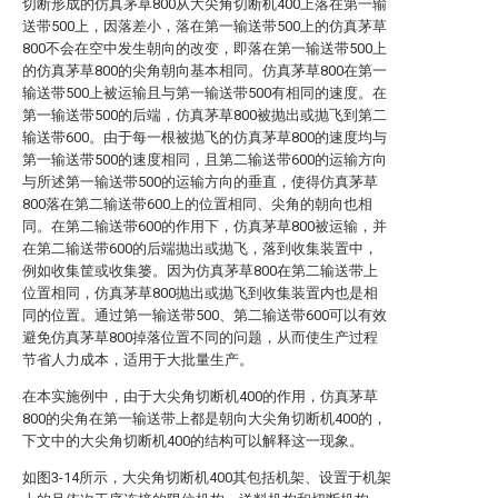
切断形成的仿真茅草800从大尖角切断机400上落在第一输
送带500上，因落差小，落在第一输送带500上的仿真茅草
800不会在空中发生朝向的改变，即落在第一输送带500上
的仿真茅草800的尖角朝向基本相同。仿真茅草800在第一
输送带500上被运输且与第一输送带500有相同的速度。在
第一输送带500的后端，仿真茅草800被抛出或抛飞到第二
输送带600。由于每一根被抛飞的仿真茅草800的速度均与
第一输送带500的速度相同，且第二输送带600的运输方向
与所述第一输送带500的运输方向的垂直，使得仿真茅草
800落在第二输送带600上的位置相同、尖角的朝向也相
同。在第二输送带600的作用下，仿真茅草800被运输，并
在第二输送带600的后端抛出或抛飞，落到收集装置中，
例如收集筐或收集篓。因为仿真茅草800在第二输送带上
位置相同，仿真茅草800抛出或抛飞到收集装置内也是相
同的位置。通过第一输送带500、第二输送带600可以有效
避免仿真茅草800掉落位置不同的问题，从而使生产过程
节省人力成本，适用于大批量生产。
在本实施例中，由于大尖角切断机400的作用，仿真茅草
800的尖角在第一输送带上都是朝向大尖角切断机400的，
下文中的大尖角切断机400的结构可以解释这一现象。
如图3-14所示，大尖角切断机400其包括机架、设置于机架