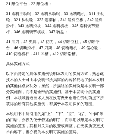
21-限位平台，22-限位槽；
31-送料主动辊，32-送料从动辊，33-送料电机，311-主动
轮，321-从动轮，322-连接轴，341-送料立板，342-送料
滑杆，343-送料滑块，344-送料横板，345-送料调节竖
杆，346-送料调节横板，347-转盘；
41-底刀，42-夹具，43-切刀，44-切断立柱，45-切断平
台，46-切断滑杆，47-刀架，48-切断电机，49-偏心轮，
410-切断横杆，411-凹槽，412-切断滑槽。
具体实施方式
以下由特定的具体实施例说明本发明的实施方式，熟悉此
技术的人士可由本说明书所揭露的内容轻易地了解本发明
的其他优点及功效，显然，所描述的实施例是本发明一部
分实施例，而不是全部的实施例。基于本发明中的实施
例，本领域普通技术人员在没有做出创造性劳动前提下所
获得的所有其他实施例，都属于本发明保护的范围。
本说明书中所引用的如“上”、“下”、“左”、“右”、“中间”等
的用语，亦仅为便于叙述的明了，而非用以限定本发明可
实施的范围，其相对关系的改变或调整，在无实质变更技
术内容下，当亦视为本发明可实施的范畴。