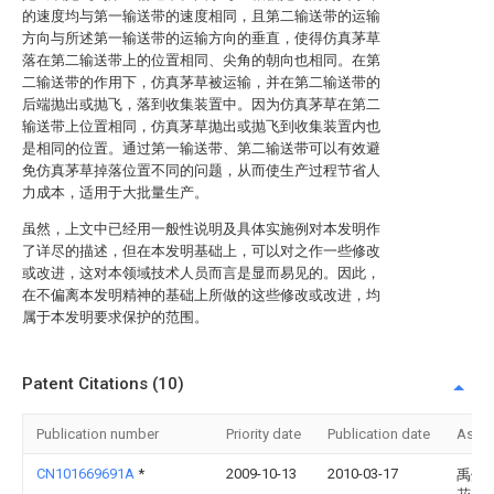
的速度均与第一输送带的速度相同，且第二输送带的运输
方向与所述第一输送带的运输方向的垂直，使得仿真茅草
落在第二输送带上的位置相同、尖角的朝向也相同。在第
二输送带的作用下，仿真茅草被运输，并在第二输送带的
后端抛出或抛飞，落到收集装置中。因为仿真茅草在第二
输送带上位置相同，仿真茅草抛出或抛飞到收集装置内也
是相同的位置。通过第一输送带、第二输送带可以有效避
免仿真茅草掉落位置不同的问题，从而使生产过程节省人
力成本，适用于大批量生产。
虽然，上文中已经用一般性说明及具体实施例对本发明作
了详尽的描述，但在本发明基础上，可以对之作一些修改
或改进，这对本领域技术人员而言是显而易见的。因此，
在不偏离本发明精神的基础上所做的这些修改或改进，均
属于本发明要求保护的范围。
Patent Citations (10)
Publication number
Priority date
Publication date
Assi
CN101669691A
*
2009-10-13
2010-03-17
禹州