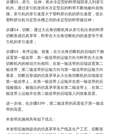
步骤S3，牵引、拉伸；将水冷定型的料带端部牵入到牵引
机内，通过牵引机使得水冷定型后的料带不断地被向前拖
拽，牵引机的牵引速度大于塑料挤出机的挤出速度，使从
塑料挤出机与定型水槽之间的未定型的料带被拉伸；
步骤S4，切断；通过大尖角切断机将从牵引机出来的料带
切断形成仿真茅草，料带在大尖角切断机内的速度等于牵
引机的牵引速度；
步骤S5，有序运输、收集；在大尖角切断机的后端的下侧
设置第一输送带，第一输送带的运输方向与料带在大尖角
切断机内的移动方向相同，在第一输送带的后端设置第二
输送带，第二输送带的运输方向与第一输送带的运输方向
垂直，切断后形成的仿真茅草从大尖角切断机的后端落在
第一输送带上，在第一输送带上运输并在第一输送带的后
端被抛出，被抛出的仿真茅草落在第二输送带上，在第二
输送带上运输并在第二输送带的后端落入到收集装置。
进一步地，在步骤S5中，第二输送带的高度低于第一输送
带的高度。
本发明实施例具有如下优点：
本发明实施例提供的仿真茅草生产线及生产工艺，切断形