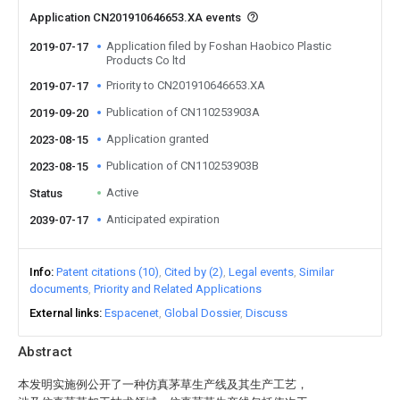
Application CN201910646653.XA events
Application filed by Foshan Haobico Plastic
2019-07-17
Products Co ltd
Priority to CN201910646653.XA
2019-07-17
Publication of CN110253903A
2019-09-20
Application granted
2023-08-15
Publication of CN110253903B
2023-08-15
Active
Status
Anticipated expiration
2039-07-17
Info
Patent citations (10)
Cited by (2)
Legal events
Similar
documents
Priority and Related Applications
External links
Espacenet
Global Dossier
Discuss
Abstract
本发明实施例公开了一种仿真茅草生产线及其生产工艺，