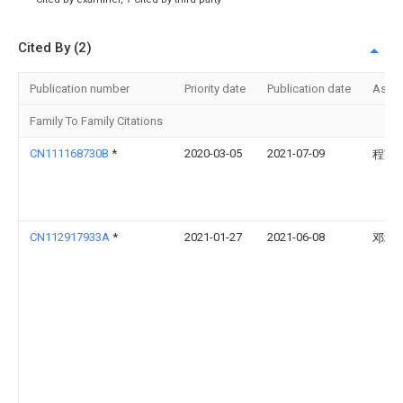
Cited By (2)
Publication number
Priority date
Publication date
Assi
Family To Family Citations
CN111168730B
*
2020-03-05
2021-07-09
程家
CN112917933A
*
2021-01-27
2021-06-08
邓均