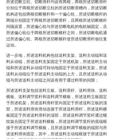
所述切断立柱、切断滑杆均设有两根，两根所述切断滑杆
分别位于两根所述切断立柱的所述切断滑槽内，所述切断
机构还包括两根切断横杆和一个偏心轮，所述切断横杆的
两端分别固定于两根所述切断滑杆，且两根所述切断横杆
间隔设置，所述偏心轮与所述切断电机的电机轴固定，且
所述偏心轮位于两根所述切断横杆之间，所述切断电机通
过所述偏心轮、两根所述切断横杆使所述切断滑杆做往复
运动。
进一步地，所述送料机构包括送料支架、送料主动辊和送
料从动辊，所述送料支架固定于所述机架，所述送料主动
辊和所述送料从动辊可转动地固定于所述送料支架，所述
送料从动辊位于所述送料主动辊的上方，且所述送料从动
辊与所述送料主动辊之间设有用于通过料带的间隙；
所述送料支架包括送料立板、送料滑杆、送料滑块、送料
横板、送料调节竖杆和送料调节横板，所述送料立板固定
于所述机架，所述送料滑杆竖向固定于所述送料立板的顶
部，所述送料滑块滑动连接于所述送料滑杆，所述送料横
板固定于所述送料滑杆的顶部，所述送料调节竖杆通过螺
纹旋合固定于所述送料横板，所述送料调节竖杆的底端枢
接于所述送料调节横板，且所述送料调节横板的端部与所
述送料滑块固定，其中，所述送料主动辊枢接于所述送料