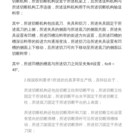
切断机构，所述切断机构设置于所述机架上，且所述送料机构与
所述切断机构工序连接，所述送料机构用于向所述切断机构输送
料带；
其中，所述切断机构包括底刀、夹具和切刀，所述夹具固定于所
述底刀的上侧，所述夹具的侧面与所述底刀的侧面共面，所述夹
具设置有凹槽，所述凹槽沿料带的前进方向设置，且所述凹槽的
槽深沿料带的前进方向逐渐变浅，所述切刀沿所述夹具设置有凹
槽的侧面上下移动，且所述切刀可向下移动至所述底刀的侧面以
切断料带；
其中，所述凹槽的槽底与所述切刀之间呈夹角θ设置，6≤θ＜
45°。
2.根据权利要求1所述的仿真茅草生产线，其特征在于，
所述切断机构还包括切断立柱和切断平台，所述切断立柱
固定于所述机架，所述切断平台水平固定于所述切断立
柱，所述底刀固定于所述切断平台的上表面；
所述切断机构还包括切断滑杆和刀架，所述切断立柱设置
有竖向的切断滑槽，所述切断滑杆可沿所述切断滑槽移
动，所述刀架固定于所述切断滑杆，所述切刀固定于所述
刀架；