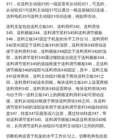
311，在送料主动辊31的一端设置有从动轮321，可选的，
从动轮321与送料主动辊31可以通过一根连接轴322连接，
送料电机33与送料主动辊31传动连接，例如带传动。
送料支架包括送料立板341、送料滑杆342、送料滑块
343、送料横板344、送料调节竖杆345和送料调节横板
346，送料立板341固定于机架的水平工作台12，送料滑杆
342竖向固定于送料立板341的顶部，送料滑块343滑动连
接于送料滑杆342，送料横板344固定于送料滑杆342的顶
部，送料调节竖杆345通过螺纹旋合固定于送料横板344，
送料调节竖杆345的底端枢接于送料调节横板346，且送料
调节横板346的端部与送料滑块343固定，其中，送料立板
341设有两块，送料主动辊31枢接于两块送料立板341之
间，送料滑杆342设有四根，每块送料立板341上设置两根
送料滑杆342，送料滑块343设置两块，每块送料滑块343
与位于同一送料立板341上的两根送料滑杆342可滑动连
接，送料从动辊32枢接于两块送料滑块343之间，在送料
调节竖杆345的顶部设有用于使送料调节竖杆345旋转的转
盘347，转盘347呈圆形或六边形，通过转动转盘347，带
动送料调节竖杆345、送料调节横板346及送料滑块343移
动，从而调节送料从动辊32与送料主动辊31之间的间隙。
切断机构设置于机架的水平工作台12上。切断机构包括底