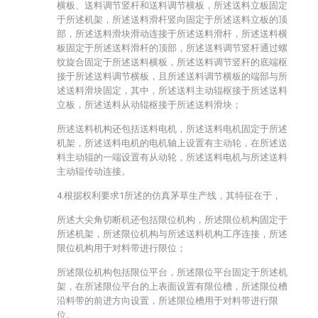
横板、送料调节竖杆和送料调节横板，所述送料立板固定
于所述机架，所述送料滑杆竖向固定于所述送料立板的顶
部，所述送料滑块滑动连接于所述送料滑杆，所述送料横
板固定于所述送料滑杆的顶部，所述送料调节竖杆通过螺
纹旋合固定于所述送料横板，所述送料调节竖杆的底端枢
接于所述送料调节横板，且所述送料调节横板的端部与所
述送料滑块固定，其中，所述送料主动辊枢接于所述送料
立板，所述送料从动辊枢接于所述送料滑块；
所述送料机构还包括送料电机，所述送料电机固定于所述
机架，所述送料电机的电机轴上设置有主动轮，在所述送
料主动辊的一端设置有从动轮，所述送料电机与所述送料
主动辊传动连接。
4.根据权利要求1所述的仿真茅草生产线，其特征在于，
所述大尖角切断机还包括限位机构，所述限位机构固定于
所述机架，所述限位机构与所述送料机构工序连接，所述
限位机构用于对料带进行限位；
所述限位机构包括限位平台，所述限位平台固定于所述机
架，在所述限位平台的上表面设置有限位槽，所述限位槽
沿料带的前进方向设置，所述限位槽用于对料带进行限
位。