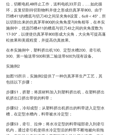
位，切断电机48停止工作，送料电机33开启，……如此循
环，反复切割待切割物料并使之形成仿真茅草800。由于
凹槽411的槽底与切刀43之间呈夹角θ设置，6≤θ＜45°，所
以切割出来的仿真茅草800的尖角角度与θ角相等，在本实
施例中，优选凹槽411的槽底与切刀43之间的夹角度数为
17-30°，以便使仿真茅草800形成大尖角，大尖角可提高蓬
松效果和美观程度，并提高仿真效果。
在本实施例中，塑料挤出机100、定型水槽200、牵引机
300、第一输送带500和第二输送带600为现有设备。
实施例2
如图15所示，实施例2提供了一种仿真茅草生产工艺，其
包括以下步骤：
步骤S1，挤塑；将原材料加入到塑料挤出机，在塑料挤出
机挤出口挤出带状的料带；
步骤S2，冷却成型；从塑料挤出机挤出的料带进入定型水
槽，在定型水槽内，料带被水冷定型；
步骤S3，牵引、拉伸；将水冷定型的料带端部牵入到牵引
机内，通过牵引机使得水冷定型后的料带不断地被向前拖