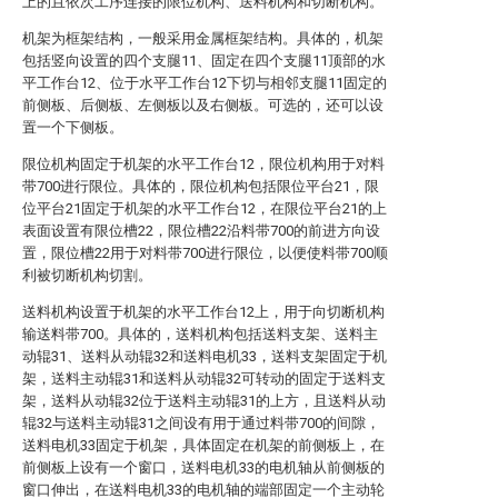
上的且依次工序连接的限位机构、送料机构和切断机构。
机架为框架结构，一般采用金属框架结构。具体的，机架
包括竖向设置的四个支腿11、固定在四个支腿11顶部的水
平工作台12、位于水平工作台12下切与相邻支腿11固定的
前侧板、后侧板、左侧板以及右侧板。可选的，还可以设
置一个下侧板。
限位机构固定于机架的水平工作台12，限位机构用于对料
带700进行限位。具体的，限位机构包括限位平台21，限
位平台21固定于机架的水平工作台12，在限位平台21的上
表面设置有限位槽22，限位槽22沿料带700的前进方向设
置，限位槽22用于对料带700进行限位，以便使料带700顺
利被切断机构切割。
送料机构设置于机架的水平工作台12上，用于向切断机构
输送料带700。具体的，送料机构包括送料支架、送料主
动辊31、送料从动辊32和送料电机33，送料支架固定于机
架，送料主动辊31和送料从动辊32可转动的固定于送料支
架，送料从动辊32位于送料主动辊31的上方，且送料从动
辊32与送料主动辊31之间设有用于通过料带700的间隙，
送料电机33固定于机架，具体固定在机架的前侧板上，在
前侧板上设有一个窗口，送料电机33的电机轴从前侧板的
窗口伸出，在送料电机33的电机轴的端部固定一个主动轮