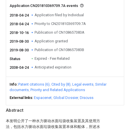
Application CN201810369709.7A events
Application filed by Individual
2018-04-24
Priority to CN201810369709.7A
2018-04-24
Publication of CN108657383A
2018-10-16
Application granted
2019-08-30
Publication of CN108657383B
2019-08-30
Expired - Fee Related
Status
Anticipated expiration
2038-04-24
Info
Patent citations (6)
Cited by (8)
Legal events
Similar
documents
Priority and Related Applications
External links
Espacenet
Global Dossier
Discuss
Abstract
本发明公开了一种水力驱动水面垃圾收集装置及其使用方
法，包括水力驱动水面垃圾收集装置本体和船体，所述水