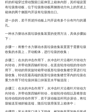
杆的杆端穿过滑动预留口延伸至上箱体内部，其杆端设置
有垃圾推动板，位于垃圾推动板两侧推动方向上的所述上
箱体的两个侧面均开设有垃圾推出口。
进一步的，若干所述抖动板上均开设有多个分布均匀的通
孔。
一种水力驱动水面垃圾收集装置的使用方法，具体步骤如
下：
步骤一：将整个水力驱动水面垃圾收集装置置于需要垃圾
收集的水面上，开动船体，进行垃圾的收集；
步骤二：在水的冲击作用下，水冲击叶片沿着叶片转动方
向转动，并带动第四轴杆转动，在直齿轮传动组的传动作
用下，转动的筒状旋转箱带动弧形垃圾收集镂空罩进行垃
圾收集，转动至最高端的弧形垃圾收集镂空罩内的垃圾在
重力作用下经垃圾掉落口掉落至水平输送段；
步骤三：在水的冲击作用下，水冲击叶片沿着叶片转动方
向转动，并带动第四轴杆转动，在链轮传动组以及锥形齿
轮传动组的传动作用下，若干滚动输送杆同步滚动，将垃
圾输送至倾斜输送端，随后垃圾滑落至上箱体中；
步骤四：风从进风口进入下箱体，被加热装置加热后形成