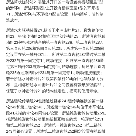
所述筒状旋转箱21靠近其开口的一端设置有横截面呈T型
的滑环8，所述环形圈7上开设有横截面呈T型的环形槽
71，所述滑环8与环形槽71配合设置，结构简单，节约制
造成本。
所述水力驱动装置2包括若干水冲击叶片21、直齿轮传动
组23、链轮传动组24和锥形齿轮传动组25；所述直齿轮传
动组23包括依次啮合的第一直齿轮238、第二直齿轮237、
第三直齿轮236和第四直齿轮235，所述第一直齿轮238固
定设置在第一轴杆231上，所述第二直齿轮237通过第二轴
杆232与第一固定臂1可转动连接，所述第三直齿轮236通
过第三轴杆233与第一固定臂1可转动连接，所述第四直齿
轮235通过第四轴杆234与第一固定臂1可转动连接连接；
若干所述水冲击叶片21以第四轴杆234的中心轴线轴向分
布，且相邻所述水冲击叶片21之间设置有弧形加强筋22，
保证了水冲击叶片21的结构稳定性，提高其使用寿命。
所述链轮传动组24包括通过链条241链传动连接的第一链
轮242和第二链轮243，所述第一链轮242与位于水平输送
段41末端的带轮43同轴心设置；所述锥形齿轮传动组25包
括所述锥形齿轮传动组包括相互啮合的第一锥形齿轮251
和第二锥形齿轮252，所述第一锥形齿轮252与第二链轮
243同轴心设置，所述第二锥形齿轮252固定设置在第四轴