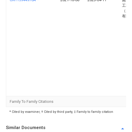
南乙
工程
（上
有限
Family To Family Citations
* Cited by examiner, † Cited by third party, ‡ Family to family citation
Similar Documents