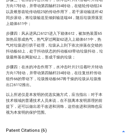
方向17转动，并带动第四轴杆234转动，在链轮传动组24
以及锥形齿轮传动组25的传动作用下，若干滚动输送杆42
同步滚动，将垃圾输送至倾斜输送端44，随后垃圾滑落至
上箱体611中；
步骤四：风从进风口6121进入下箱体612，被加热装置65
加热后形成热气，热气穿过网架62进入上箱体611中，热
气对垃圾进行烘干处理，垃圾从上到下依次掉落在交错的
抖动板63上，处于抖动状态的抖动板63带动垃圾抖动，垃
圾最终落在网架62上，形成干燥的垃圾；
步骤四：在水的冲击作用下，水冲击叶片21沿着叶片转动
方向17转动，并带动第四轴杆234转动，在往复丝杆传动
组件66的带动下，垃圾推动板667将干燥的垃圾从垃圾推
出口6112推出。
以上所述仅是本发明的优选实施方式，应当指出：对于本
技术领域的普通技术人员来说，在不脱离本发明原理的前
提下，还可以做出若干改进和润饰，这些改进和润饰也应
视为本发明的保护范围。
Patent Citations (6)