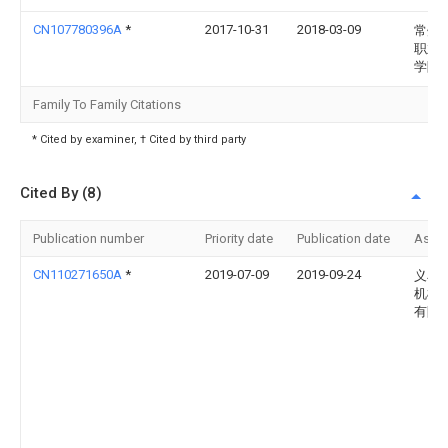
CN107780396A
*
2017-10-31
2018-03-09
常州
职业
学院
Family To Family Citations
* Cited by examiner, † Cited by third party
Cited By (8)
Publication number
Priority date
Publication date
Assi
CN110271650A
*
2019-07-09
2019-09-24
义乌
机械
有限