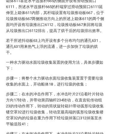
箱体611靠近水平连接杆665的侧面开设有滑动预留口
6111，所述水平连接杆665的杆端穿过滑动预留口6111延
伸至上箱体611内部，其杆端设置有垃圾推动板667，位于
垃圾推动板667两侧推动方向上的所述上箱体611的两个侧
面均开设有垃圾推出口6112，垃圾推动板667来回将垃圾
从垃圾推出口6112排出，提高了烘干后的垃圾排出效率。
若干所述抖动板63上均开设有多个分布均匀的通孔631，
通孔631用来热气上浮的流通，进一步加快了垃圾的烘
干。
一种水力驱动水面垃圾收集装置的使用方法，具体步骤如
下：
步骤一：将整个水力驱动水面垃圾收集装置置于需要垃圾
收集的水面上，开动船体18，进行垃圾的收集；
步骤二：在水的冲击作用下，水冲击叶片21沿着叶片转动
方向17转动，并带动第四轴杆234转动，在直齿轮传动组
23的传动作用下，转动的筒状旋转箱31带动弧形垃圾收集
镂空罩32进行垃圾收集，转动至最高端的弧形垃圾收集镂
空罩32内的垃圾在重力作用下经垃圾掉落口312掉落至水
平输送段41；
步骤三：在水的冲击作用下，水冲击叶片21沿着叶片转动