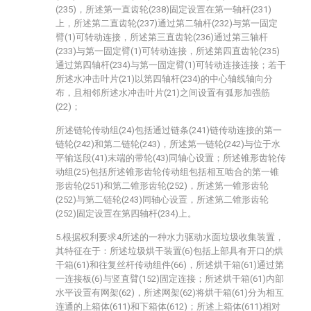
(235)，所述第一直齿轮(238)固定设置在第一轴杆(231)
上，所述第二直齿轮(237)通过第二轴杆(232)与第一固定
臂(1)可转动连接，所述第三直齿轮(236)通过第三轴杆
(233)与第一固定臂(1)可转动连接，所述第四直齿轮(235)
通过第四轴杆(234)与第一固定臂(1)可转动连接连接；若干
所述水冲击叶片(21)以第四轴杆(234)的中心轴线轴向分
布，且相邻所述水冲击叶片(21)之间设置有弧形加强筋
(22)；
所述链轮传动组(24)包括通过链条(241)链传动连接的第一
链轮(242)和第二链轮(243)，所述第一链轮(242)与位于水
平输送段(41)末端的带轮(43)同轴心设置；所述锥形齿轮传
动组(25)包括所述锥形齿轮传动组包括相互啮合的第一锥
形齿轮(251)和第二锥形齿轮(252)，所述第一锥形齿轮
(252)与第二链轮(243)同轴心设置，所述第二锥形齿轮
(252)固定设置在第四轴杆(234)上。
5.根据权利要求4所述的一种水力驱动水面垃圾收集装置，
其特征在于：所述垃圾烘干装置(6)包括上部具有开口的烘
干箱(61)和往复丝杆传动组件(66)，所述烘干箱(61)通过第
一连接板(6)与竖直臂(152)固定连接；所述烘干箱(61)内部
水平设置有网架(62)，所述网架(62)将烘干箱(61)分为相互
连通的上箱体(611)和下箱体(612)；所述上箱体(611)相对