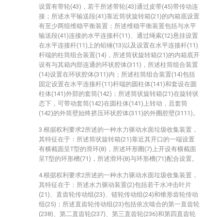
设置有带轮(43)，若干所述带轮(43)通过皮带(45)带传动连
接；所述水平输送段(41)靠近筒状旋转箱(21)的内箱底设置
有至少两组维稳平衡装置；所述维稳平衡装置包括与水平
输送段(41)连接的水平连接杆(11)、通过绳索(12)悬挂设置
在水平连接杆(11)上的铅锤(13)以及设置在水平连接杆(11)
杆端的柱筒组合装置(14)，所述筒状旋转箱(21)的内箱底开
设有与其箱内部连通的环状腔体(311)，所述柱筒组合装置
(14)设置在环状腔体(311)内；所述柱筒组合装置(14)包括
固定设置在水平连接杆(11)杆端的圆柱体(141)和套设在圆
柱体(141)外部的套筒(142)；所述筒状旋转箱(21)在旋转状
态下，可带动套筒(142)在圆柱体(141)上转动，且套筒
(142)的外筒壁始终挤压环状腔体(311)的外圈腔壁(3111)。
3.根据权利要求2所述的一种水力驱动水面垃圾收集装置，
其特征在于：所述筒状旋转箱(21)靠近其开口的一端设置
有横截面呈T型的滑环(8)，所述环形圈(7)上开设有横截面
呈T型的环形槽(71)，所述滑环(8)与环形槽(71)配合设置。
4.根据权利要求2所述的一种水力驱动水面垃圾收集装置，
其特征在于：所述水力驱动装置(2)包括若干水冲击叶片
(21)、直齿轮传动组(23)、链轮传动组(24)和锥形齿轮传动
组(25)；所述直齿轮传动组(23)包括依次啮合的第一直齿轮
(238)、第二直齿轮(237)、第三直齿轮(236)和第四直齿轮