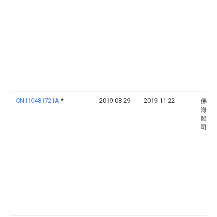
CN110481721A
*
2019-08-29
2019-11-22
佛山
海珠
船有
司