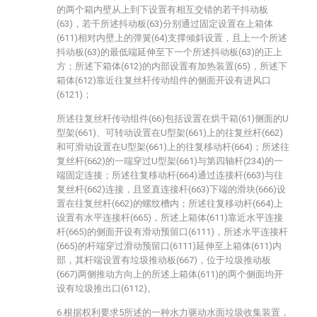
的两个箱内壁从上到下设置有相互交错的若干抖动板
(63)，若干所述抖动板(63)分别通过固定设置在上箱体
(611)相对内壁上的弹簧(64)支撑倾斜设置，且上一个所述
抖动板(63)的最低端延伸至下一个所述抖动板(63)的正上
方；所述下箱体(612)的内部设置有加热装置(65)，所述下
箱体(612)靠近往复丝杆传动组件的侧面开设有进风口
(6121)；
所述往复丝杆传动组件(66)包括设置在烘干箱(61)侧面的U
型架(661)、可转动设置在U型架(661)上的往复丝杆(662)
和可滑动设置在U型架(661)上的往复移动杆(664)；所述往
复丝杆(662)的一端穿过U型架(661)与第四轴杆(234)的一
端固定连接；所述往复移动杆(664)通过连接杆(663)与往
复丝杆(662)连接，且竖直连接杆(663)下端的滑块(666)设
置在往复丝杆(662)的螺纹槽内；所述往复移动杆(664)上
设置有水平连接杆(665)，所述上箱体(611)靠近水平连接
杆(665)的侧面开设有滑动预留口(6111)，所述水平连接杆
(665)的杆端穿过滑动预留口(6111)延伸至上箱体(611)内
部，其杆端设置有垃圾推动板(667)，位于垃圾推动板
(667)两侧推动方向上的所述上箱体(611)的两个侧面均开
设有垃圾推出口(6112)。
6.根据权利要求5所述的一种水力驱动水面垃圾收集装置，