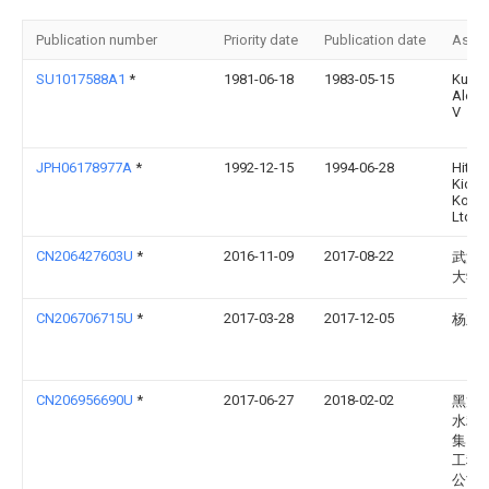
Publication number
Priority date
Publication date
Assi
SU1017588A1
*
1981-06-18
1983-05-15
Kusto
Aleks
V
JPH06178977A
*
1992-12-15
1994-06-28
Hitac
Kiden
Kogy
Ltd
CN206427603U
*
2016-11-09
2017-08-22
武汉
大学
CN206706715U
*
2017-03-28
2017-12-05
杨立
CN206956690U
*
2017-06-27
2018-02-02
黑龙
水利
集团
工程
公司