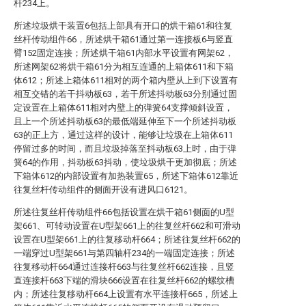
杆234上。
所述垃圾烘干装置6包括上部具有开口的烘干箱61和往复
丝杆传动组件66，所述烘干箱61通过第一连接板6与竖直
臂152固定连接；所述烘干箱61内部水平设置有网架62，
所述网架62将烘干箱61分为相互连通的上箱体611和下箱
体612；所述上箱体611相对的两个箱内壁从上到下设置有
相互交错的若干抖动板63，若干所述抖动板63分别通过固
定设置在上箱体611相对内壁上的弹簧64支撑倾斜设置，
且上一个所述抖动板63的最低端延伸至下一个所述抖动板
63的正上方，通过这样的设计，能够让垃圾在上箱体611
停留过多的时间，而且垃圾掉落至抖动板63上时，由于弹
簧64的作用，抖动板63抖动，使垃圾烘干更加彻底；所述
下箱体612的内部设置有加热装置65，所述下箱体612靠近
往复丝杆传动组件的侧面开设有进风口6121。
所述往复丝杆传动组件66包括设置在烘干箱61侧面的U型
架661、可转动设置在U型架661上的往复丝杆662和可滑动
设置在U型架661上的往复移动杆664；所述往复丝杆662的
一端穿过U型架661与第四轴杆234的一端固定连接；所述
往复移动杆664通过连接杆663与往复丝杆662连接，且竖
直连接杆663下端的滑块666设置在往复丝杆662的螺纹槽
内；所述往复移动杆664上设置有水平连接杆665，所述上