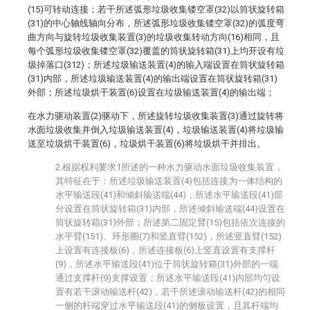
(15)可转动连接；若干所述弧形垃圾收集镂空罩(32)以筒状旋转箱
(31)的中心轴线轴向分布，所述弧形垃圾收集镂空罩(32)的弧度弯
曲方向与旋转垃圾收集装置(3)的垃圾收集转动方向(16)相同，且
每个弧形垃圾收集镂空罩(32)覆盖的筒状旋转箱(31)上均开设有垃
圾掉落口(312)；所述垃圾输送装置(4)的输入端设置在筒状旋转箱
(31)内部，所述垃圾输送装置(4)的输出端设置在筒状旋转箱(31)
外部；所述垃圾烘干装置(6)设置在垃圾输送装置(4)的输出端；
在水力驱动装置(2)驱动下，所述旋转垃圾收集装置(3)通过旋转将
水面垃圾收集并倒入垃圾输送装置(4)，垃圾输送装置(4)将垃圾输
送至垃圾烘干装置(6)，垃圾烘干装置(6)将垃圾烘干并排出。
2.根据权利要求1所述的一种水力驱动水面垃圾收集装置，
其特征在于：所述垃圾输送装置(4)包括连接为一体结构的
水平输送段(41)和倾斜输送端(44)，所述水平输送段(41)部
分设置在筒状旋转箱(31)内部，所述倾斜输送端(44)设置在
筒状旋转箱(31)外部；所述第二固定臂(15)包括依次连接的
水平臂(151)、环形圈(7)和竖直臂(152)，所述竖直臂(152)
上设置有连接板(6)，所述连接板(6)上竖直设置有支撑杆
(9)，所述水平输送段(41)位于筒状旋转箱(31)外部的一端
通过支撑杆(9)支撑设置；所述水平输送段(41)内部均匀设
置有若干滚动输送杆(42)，若干所述滚动输送杆(42)的相同
一侧的杆端穿过水平输送段(41)的侧板设置，且其杆端均