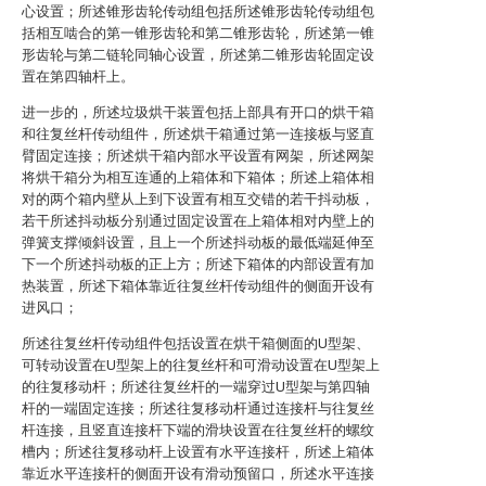
心设置；所述锥形齿轮传动组包括所述锥形齿轮传动组包
括相互啮合的第一锥形齿轮和第二锥形齿轮，所述第一锥
形齿轮与第二链轮同轴心设置，所述第二锥形齿轮固定设
置在第四轴杆上。
进一步的，所述垃圾烘干装置包括上部具有开口的烘干箱
和往复丝杆传动组件，所述烘干箱通过第一连接板与竖直
臂固定连接；所述烘干箱内部水平设置有网架，所述网架
将烘干箱分为相互连通的上箱体和下箱体；所述上箱体相
对的两个箱内壁从上到下设置有相互交错的若干抖动板，
若干所述抖动板分别通过固定设置在上箱体相对内壁上的
弹簧支撑倾斜设置，且上一个所述抖动板的最低端延伸至
下一个所述抖动板的正上方；所述下箱体的内部设置有加
热装置，所述下箱体靠近往复丝杆传动组件的侧面开设有
进风口；
所述往复丝杆传动组件包括设置在烘干箱侧面的U型架、
可转动设置在U型架上的往复丝杆和可滑动设置在U型架上
的往复移动杆；所述往复丝杆的一端穿过U型架与第四轴
杆的一端固定连接；所述往复移动杆通过连接杆与往复丝
杆连接，且竖直连接杆下端的滑块设置在往复丝杆的螺纹
槽内；所述往复移动杆上设置有水平连接杆，所述上箱体
靠近水平连接杆的侧面开设有滑动预留口，所述水平连接