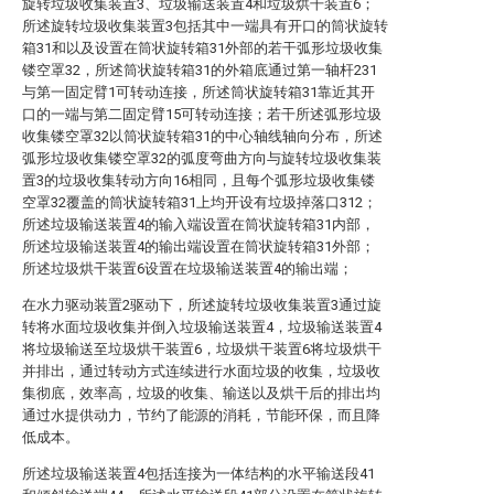
旋转垃圾收集装置3、垃圾输送装置4和垃圾烘干装置6；
所述旋转垃圾收集装置3包括其中一端具有开口的筒状旋转
箱31和以及设置在筒状旋转箱31外部的若干弧形垃圾收集
镂空罩32，所述筒状旋转箱31的外箱底通过第一轴杆231
与第一固定臂1可转动连接，所述筒状旋转箱31靠近其开
口的一端与第二固定臂15可转动连接；若干所述弧形垃圾
收集镂空罩32以筒状旋转箱31的中心轴线轴向分布，所述
弧形垃圾收集镂空罩32的弧度弯曲方向与旋转垃圾收集装
置3的垃圾收集转动方向16相同，且每个弧形垃圾收集镂
空罩32覆盖的筒状旋转箱31上均开设有垃圾掉落口312；
所述垃圾输送装置4的输入端设置在筒状旋转箱31内部，
所述垃圾输送装置4的输出端设置在筒状旋转箱31外部；
所述垃圾烘干装置6设置在垃圾输送装置4的输出端；
在水力驱动装置2驱动下，所述旋转垃圾收集装置3通过旋
转将水面垃圾收集并倒入垃圾输送装置4，垃圾输送装置4
将垃圾输送至垃圾烘干装置6，垃圾烘干装置6将垃圾烘干
并排出，通过转动方式连续进行水面垃圾的收集，垃圾收
集彻底，效率高，垃圾的收集、输送以及烘干后的排出均
通过水提供动力，节约了能源的消耗，节能环保，而且降
低成本。
所述垃圾输送装置4包括连接为一体结构的水平输送段41