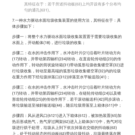
其特征在于：若干所述抖动板(63)上均开设有多个分布均
匀的通孔(631)。
7.一种水力驱动水面垃圾收集装置的使用方法，其特征在于：具
体步骤如下：
步骤一：将整个水力驱动水面垃圾收集装置置于需要垃圾收集的
水面上，开动船体(18)，进行垃圾的收集；
步骤二：在水的冲击作用下，水冲击叶片(21)沿着叶片转动方向
(17)转动，并带动第四轴杆(234)转动，在直齿轮传动组(23)的传
动作用下，转动的筒状旋转箱(31)带动弧形垃圾收集镂空罩(32)进
行垃圾收集，转动至最高端的弧形垃圾收集镂空罩(32)内的垃圾
在重力作用下经垃圾掉落口(312)掉落至水平输送段(41)；
步骤三：在水的冲击作用下，水冲击叶片(21)沿着叶片转动方向
(17)转动，并带动第四轴杆(234)转动，在链轮传动组(24)以及锥
形齿轮传动组(25)的传动作用下，若干滚动输送杆(42)同步滚动，
将垃圾输送至倾斜输送端(44)，随后垃圾滑落至上箱体(611)中；
步骤四：风从进风口(6121)进入下箱体(612)，被加热装置(65)加
热后形成热气，热气穿过网架(62)进入上箱体(611)中，热气对垃
圾进行烘干处理，垃圾从上到下依次掉落在交错的抖动板(63)
上，处于抖动状态的抖动板(63)带动垃圾抖动，垃圾最终落在网