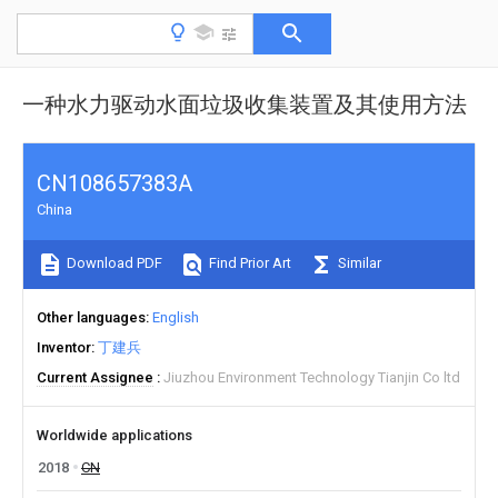
一种水力驱动水面垃圾收集装置及其使用方法
CN108657383A
China
Download PDF
Find Prior Art
Similar
Other languages
English
Inventor
丁建兵
Current Assignee
Jiuzhou Environment Technology Tianjin Co ltd
Worldwide applications
2018
CN