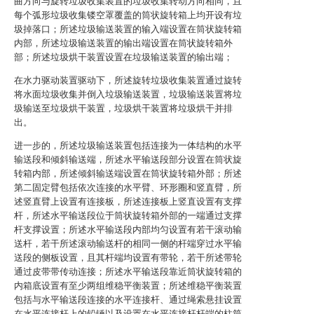
曲方向与旋转垃圾收集装置的垃圾收集转动方向相同，且
每个弧形垃圾收集镂空罩覆盖的筒状旋转箱上均开设有垃
圾掉落口；所述垃圾输送装置的输入端设置在筒状旋转箱
内部，所述垃圾输送装置的输出端设置在筒状旋转箱外
部；所述垃圾烘干装置设置在垃圾输送装置的输出端；
在水力驱动装置驱动下，所述旋转垃圾收集装置通过旋转
将水面垃圾收集并倒入垃圾输送装置，垃圾输送装置将垃
圾输送至垃圾烘干装置，垃圾烘干装置将垃圾烘干并排
出。
进一步的，所述垃圾输送装置包括连接为一体结构的水平
输送段和倾斜输送端，所述水平输送段部分设置在筒状旋
转箱内部，所述倾斜输送端设置在筒状旋转箱外部；所述
第二固定臂包括依次连接的水平臂、环形圈和竖直臂，所
述竖直臂上设置有连接板，所述连接板上竖直设置有支撑
杆，所述水平输送段位于筒状旋转箱外部的一端通过支撑
杆支撑设置；所述水平输送段内部均匀设置有若干滚动输
送杆，若干所述滚动输送杆的相同一侧的杆端穿过水平输
送段的侧板设置，且其杆端均设置有带轮，若干所述带轮
通过皮带带传动连接；所述水平输送段靠近筒状旋转箱的
内箱底设置有至少两组维稳平衡装置；所述维稳平衡装置
包括与水平输送段连接的水平连接杆、通过绳索悬挂设置
在水平连接杆上的铅锤以及设置在水平连接杆杆端的柱筒