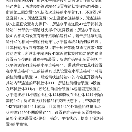
和倾斜输送端44，所述水平输送段41部分设置在筒状旋转
箱31内部，所述倾斜输送端44设置在筒状旋转箱31外部；
所述第二固定臂15包括依次连接的水平臂151、环形圈7和
竖直臂152，所述竖直臂152上设置有连接板6，所述连接
板6上竖直设置有支撑杆9，所述水平输送段41位于筒状旋
转箱31外部的一端通过支撑杆9支撑设置；所述水平输送
段41内部均匀设置有若干滚动输送杆42，若干所述滚动输
送杆42的相同一侧的杆端穿过水平输送段41的侧板设置，
且其杆端均设置有带轮43，若干所述带轮43通过皮带45带
传动连接；所述水平输送段41靠近筒状旋转箱21的内箱底
设置有至少两组维稳平衡装置；所述维稳平衡装置包括与
水平输送段41连接的水平连接杆11、通过绳索12悬挂设置
在水平连接杆11上的铅锤13以及设置在水平连接杆11杆端
的柱筒组合装置14，所述筒状旋转箱21的内箱底开设有与
其箱内部连通的环状腔体311，所述柱筒组合装置14设置
在环状腔体311内；所述柱筒组合装置14包括固定设置在
水平连接杆11杆端的圆柱体141和套设在圆柱体141外部的
套筒142；所述筒状旋转箱21在旋转状态下，可带动套筒
142在圆柱体141上转动，且套筒142的外筒壁始终挤压环
状腔体311的外圈腔壁3111，设置在维稳平衡装置能够保
证整个输送装置4始终处于稳定、平衡状态，提高了输送装
置4的平稳性。