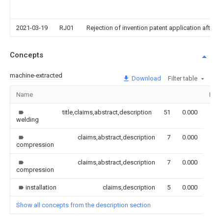
2021-03-19
RJ01
Rejection of invention patent application after 
Concepts
machine-extracted
Download
Filter table
Name
Ima
title,claims,abstract,description
51
0.000
welding
claims,abstract,description
7
0.000
compression
claims,abstract,description
7
0.000
compression
installation
claims,description
5
0.000
Show all concepts from the description section