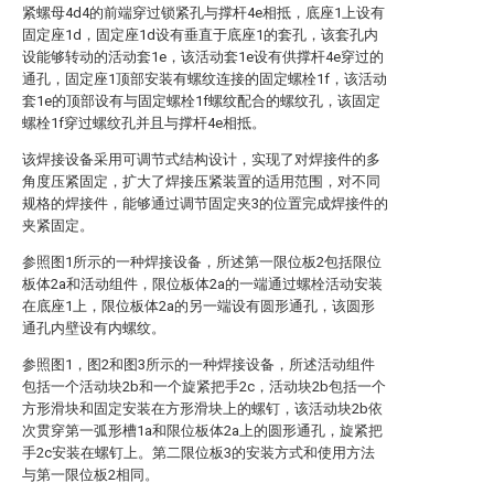
紧螺母4d4的前端穿过锁紧孔与撑杆4e相抵，底座1上设有
固定座1d，固定座1d设有垂直于底座1的套孔，该套孔内
设能够转动的活动套1e，该活动套1e设有供撑杆4e穿过的
通孔，固定座1顶部安装有螺纹连接的固定螺栓1f，该活动
套1e的顶部设有与固定螺栓1f螺纹配合的螺纹孔，该固定
螺栓1f穿过螺纹孔并且与撑杆4e相抵。
该焊接设备采用可调节式结构设计，实现了对焊接件的多
角度压紧固定，扩大了焊接压紧装置的适用范围，对不同
规格的焊接件，能够通过调节固定夹3的位置完成焊接件的
夹紧固定。
参照图1所示的一种焊接设备，所述第一限位板2包括限位
板体2a和活动组件，限位板体2a的一端通过螺栓活动安装
在底座1上，限位板体2a的另一端设有圆形通孔，该圆形
通孔内壁设有内螺纹。
参照图1，图2和图3所示的一种焊接设备，所述活动组件
包括一个活动块2b和一个旋紧把手2c，活动块2b包括一个
方形滑块和固定安装在方形滑块上的螺钉，该活动块2b依
次贯穿第一弧形槽1a和限位板体2a上的圆形通孔，旋紧把
手2c安装在螺钉上。第二限位板3的安装方式和使用方法
与第一限位板2相同。