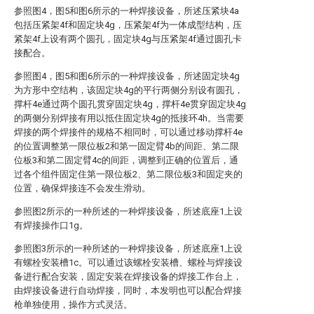
参照图4，图5和图6所示的一种焊接设备，所述压紧块4a
包括压紧架4f和固定块4g，压紧架4f为一体成型结构，压
紧架4f上设有两个圆孔，固定块4g与压紧架4f通过圆孔卡
接配合。
参照图4，图5和图6所示的一种焊接设备，所述固定块4g
为方形中空结构，该固定块4g的平行两侧分别设有圆孔，
撑杆4e通过两个圆孔贯穿固定块4g，撑杆4e贯穿固定块4g
的两侧分别焊接有用以抵住固定块4g的抵接环4h。当需要
焊接的两个焊接件的规格不相同时，可以通过移动撑杆4e
的位置调整第一限位板2和第一固定臂4b的间距、第二限
位板3和第二固定臂4c的间距，调整到正确的位置后，通
过各个组件固定住第一限位板2、第二限位板3和固定夹的
位置，确保焊接连不会发生滑动。
参照图2所示的一种所述的一种焊接设备，所述底座1上设
有焊接操作口1g。
参照图3所示的一种所述的一种焊接设备，所述底座1上设
有螺栓安装槽1c。可以通过该螺栓安装槽、螺栓与焊接设
备进行配合安装，固定安装在焊接设备的焊接工作台上，
由焊接设备进行自动焊接，同时，本发明也可以配合焊接
枪单独使用，操作方式灵活。