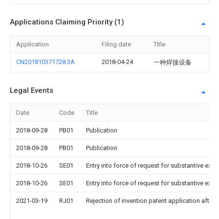
Applications Claiming Priority (1)
Application
Filing date
Title
CN201810371728.3A
2018-04-24
一种焊接设备
Legal Events
Date
Code
Title
2018-09-28
PB01
Publication
2018-09-28
PB01
Publication
2018-10-26
SE01
Entry into force of request for substantive exa
2018-10-26
SE01
Entry into force of request for substantive exa
2021-03-19
RJ01
Rejection of invention patent application after 