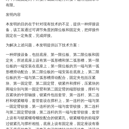
有限。
发明内容
本发明的目的在于针对现有技术的不足，提供一种焊接设
备，该工装通过可调节角度的限位板和固定夹，把焊接件
固定在一定角度，完成焊接。
为解决上述问题，本发明提供以下技术方案：
一种焊接设备，包括底座、第一限位板、第二限位板和固
定夹，所述底座上设有第一弧形槽和第二弧形槽，第一限
位板的一端安装在底座上，第一限位板的另一端与第一弧
形槽滑动配合，第二限位板的一端安装在底座上，第二限
位板的另一端与第二弧形槽滑动配合，固定夹包括压紧
块、第一固定臂、第二固定臂、锁紧件和撑杆，压紧块的
两端分别与第一固定臂和第二固定臂的端部铰接，撑杆与
压紧块的中部轴接，锁紧件包括套管、第一连杆、第二连
杆和锁紧螺母，套管套设在撑杆上，第一连杆的一端与第
一固定臂铰接，第一连杆的另一端与套管铰接，第二连杆
与第二固定臂铰接，第二连杆的另一端与套管铰接，套管
上设有与锁紧螺母螺纹配合的锁紧孔，锁紧螺母的前端穿
过锁紧孔与撑杆相抵，底座上设有固定座，固定座设有垂