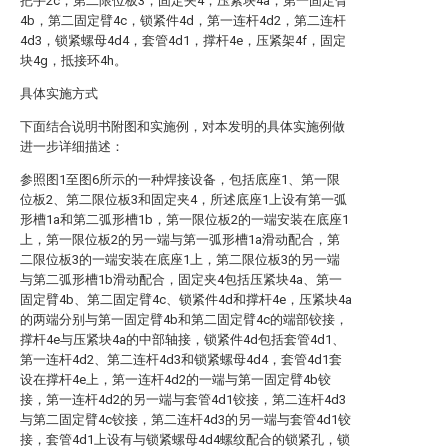
把手2c，第二限位板3，固定夹4，压紧块4a，第一固定臂
4b，第二固定臂4c，锁紧件4d，第一连杆4d2，第二连杆
4d3，锁紧螺母4d4，套管4d1，撑杆4e，压紧架4f，固定
块4g，抵接环4h。
具体实施方式
下面结合说明书附图和实施例，对本发明的具体实施例做
进一步详细描述：
参照图1至图6所示的一种焊接设备，包括底座1、第一限
位板2、第二限位板3和固定夹4，所述底座1上设有第一弧
形槽1a和第二弧形槽1b，第一限位板2的一端安装在底座1
上，第一限位板2的另一端与第一弧形槽1a滑动配合，第
二限位板3的一端安装在底座1上，第二限位板3的另一端
与第二弧形槽1b滑动配合，固定夹4包括压紧块4a、第一
固定臂4b、第二固定臂4c、锁紧件4d和撑杆4e，压紧块4a
的两端分别与第一固定臂4b和第二固定臂4c的端部铰接，
撑杆4e与压紧块4a的中部轴接，锁紧件4d包括套管4d1、
第一连杆4d2、第二连杆4d3和锁紧螺母4d4，套管4d1套
设在撑杆4e上，第一连杆4d2的一端与第一固定臂4b铰
接，第一连杆4d2的另一端与套管4d1铰接，第二连杆4d3
与第二固定臂4c铰接，第二连杆4d3的另一端与套管4d1铰
接，套管4d1上设有与锁紧螺母4d4螺纹配合的锁紧孔，锁