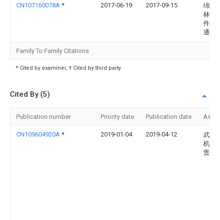
CN107160078A
*
2017-06-19
2017-09-15
绵竹
林动
件厂
通合
Family To Family Citations
* Cited by examiner, † Cited by third party
Cited By (5)
Publication number
Priority date
Publication date
Assi
CN109604920A
*
2019-01-04
2019-04-12
武汉
机械
责任