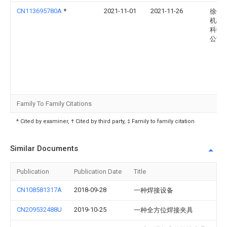
CN113695780A
*
2021-11-01
2021-11-26
徐州
机械
科技
公司
Family To Family Citations
* Cited by examiner, † Cited by third party, ‡ Family to family citation
Similar Documents
Publication
Publication Date
Title
CN108581317A
2018-09-28
一种焊接设备
CN209532488U
2019-10-25
一种全方位焊接夹具