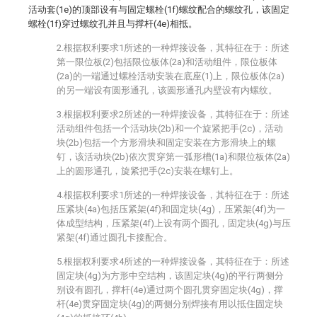
活动套(1e)的顶部设有与固定螺栓(1f)螺纹配合的螺纹孔，该固定
螺栓(1f)穿过螺纹孔并且与撑杆(4e)相抵。
2.根据权利要求1所述的一种焊接设备，其特征在于：所述
第一限位板(2)包括限位板体(2a)和活动组件，限位板体
(2a)的一端通过螺栓活动安装在底座(1)上，限位板体(2a)
的另一端设有圆形通孔，该圆形通孔内壁设有内螺纹。
3.根据权利要求2所述的一种焊接设备，其特征在于：所述
活动组件包括一个活动块(2b)和一个旋紧把手(2c)，活动
块(2b)包括一个方形滑块和固定安装在方形滑块上的螺
钉，该活动块(2b)依次贯穿第一弧形槽(1a)和限位板体(2a)
上的圆形通孔，旋紧把手(2c)安装在螺钉上。
4.根据权利要求1所述的一种焊接设备，其特征在于：所述
压紧块(4a)包括压紧架(4f)和固定块(4g)，压紧架(4f)为一
体成型结构，压紧架(4f)上设有两个圆孔，固定块(4g)与压
紧架(4f)通过圆孔卡接配合。
5.根据权利要求4所述的一种焊接设备，其特征在于：所述
固定块(4g)为方形中空结构，该固定块(4g)的平行两侧分
别设有圆孔，撑杆(4e)通过两个圆孔贯穿固定块(4g)，撑
杆(4e)贯穿固定块(4g)的两侧分别焊接有用以抵住固定块