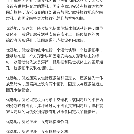
直于底座的套孔，该套孔内设能够转动的活动套，该活动
套设有供撑杆穿过的通孔，固定座顶部安装有螺纹连接的
固定螺栓，该活动套的顶部设有与固定螺栓螺纹配合的螺
纹孔，该固定螺栓穿过螺纹孔并且与撑杆相抵。
优选地，所述第一限位板包括限位板体和活动组件，限位
板体的一端通过螺栓活动安装在底座上，限位板体的另一
端设有圆形通孔，该圆形通孔内壁设有内螺纹。
优选地，所述活动组件包括一个活动块和一个旋紧把手，
活动块包括一个方形滑块和固定安装在方形滑块上的螺
钉，该活动块依次贯穿第一弧形槽和限位板体上的圆形通
孔，旋紧把手安装在螺钉上。
优选地，所述压紧块包括压紧架和固定块，压紧架为一体
成型结构，压紧架上设有两个圆孔，固定块与压紧架通过
圆孔卡接配合。
优选地，所述固定块为方形中空结构，该固定块的平行两
侧分别设有圆孔，撑杆通过两个圆孔贯穿固定块，撑杆贯
穿固定块的两侧分别焊接有用以抵住固定块的抵接环。
优选地，所述底座上设有焊接操作口。
优选地，所述底座上设有螺栓安装槽。