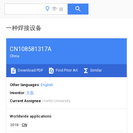
一种焊接设备
CN108581317A
China
Download PDF
Find Prior Art
Similar
Other languages
English
Inventor
王磊
Current Assignee
Hefei University
Worldwide applications
2018
CN