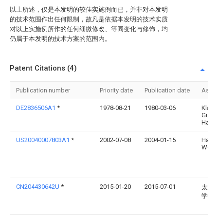
以上所述，仅是本发明的较佳实施例而已，并非对本发明
的技术范围作出任何限制，故凡是依据本发明的技术实质
对以上实施例所作的任何细微修改、等同变化与修饰，均
仍属于本发明的技术方案的范围内。
Patent Citations (4)
Publication number
Priority date
Publication date
Assi
DE2836506A1
*
1978-08-21
1980-03-06
Klaus
Guent
Hahn
US20040007803A1
*
2002-07-08
2004-01-15
Harry
Won
CN204430642U
*
2015-01-20
2015-07-01
太原
学院