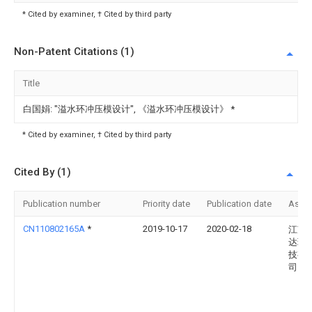
* Cited by examiner, † Cited by third party
Non-Patent Citations (1)
Title
白国娟: "溢水环冲压模设计", 《溢水环冲压模设计》
*
* Cited by examiner, † Cited by third party
Cited By (1)
Publication number
Priority date
Publication date
Assi
CN110802165A
*
2019-10-17
2020-02-18
江苏
达环
技有
司