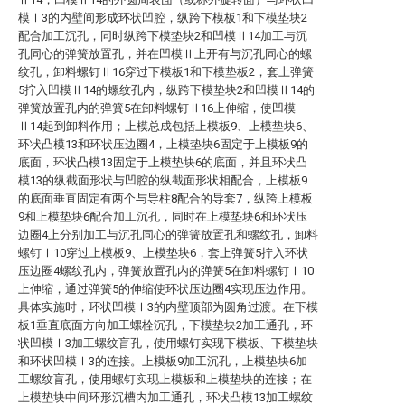
模Ⅰ3的内壁间形成环状凹腔，纵跨下模板1和下模垫块2
配合加工沉孔，同时纵跨下模垫块2和凹模Ⅱ14加工与沉
孔同心的弹簧放置孔，并在凹模Ⅱ上开有与沉孔同心的螺
纹孔，卸料螺钉Ⅱ16穿过下模板1和下模垫板2，套上弹簧
5拧入凹模Ⅱ14的螺纹孔内，纵跨下模垫块2和凹模Ⅱ14的
弹簧放置孔内的弹簧5在卸料螺钉Ⅱ16上伸缩，使凹模
Ⅱ14起到卸料作用；上模总成包括上模板9、上模垫块6、
环状凸模13和环状压边圈4，上模垫块6固定于上模板9的
底面，环状凸模13固定于上模垫块6的底面，并且环状凸
模13的纵截面形状与凹腔的纵截面形状相配合，上模板9
的底面垂直固定有两个与导柱8配合的导套7，纵跨上模板
9和上模垫块6配合加工沉孔，同时在上模垫块6和环状压
边圈4上分别加工与沉孔同心的弹簧放置孔和螺纹孔，卸料
螺钉Ⅰ10穿过上模板9、上模垫块6，套上弹簧5拧入环状
压边圈4螺纹孔内，弹簧放置孔内的弹簧5在卸料螺钉Ⅰ10
上伸缩，通过弹簧5的伸缩使环状压边圈4实现压边作用。
具体实施时，环状凹模Ⅰ3的内壁顶部为圆角过渡。在下模
板1垂直底面方向加工螺栓沉孔，下模垫块2加工通孔，环
状凹模Ⅰ3加工螺纹盲孔，使用螺钉实现下模板、下模垫块
和环状凹模Ⅰ3的连接。上模板9加工沉孔，上模垫块6加
工螺纹盲孔，使用螺钉实现上模板和上模垫块的连接；在
上模垫块中间环形沉槽内加工通孔，环状凸模13加工螺纹