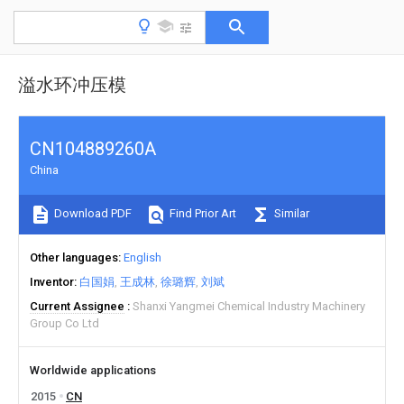
溢水环冲压模
CN104889260A
China
Download PDF
Find Prior Art
Similar
Other languages
English
Inventor
白国娟
王成林
徐璐辉
刘斌
Current Assignee
Shanxi Yangmei Chemical Industry Machinery
Group Co Ltd
Worldwide applications
2015
CN