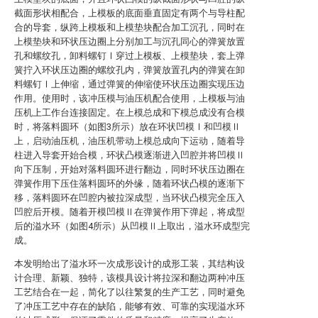
截面形状相配合，上模板的底面垂直固定有两个与导柱配
合的导套，纵跨上模板和上模垫块配合加工沉孔，同时在
上模垫块和环状压边圈上分别加工与沉孔同心的弹簧放置
孔和螺纹孔，卸料螺钉Ⅰ穿过上模板、上模垫块，套上弹
簧拧入环状压边圈的螺纹孔内，弹簧放置孔内的弹簧在卸
料螺钉Ⅰ上伸缩，通过弹簧的伸缩使环状压边圈实现压边
作用。使用时，该冲压模与油压机配合使用，上模板与油
压机上工作台连接固定。在上模总成和下模总成没有合模
时，将落料圆环（如图3所示）放在环状凹模Ⅰ和凹模Ⅱ
上，启动油压机，油压机带动上模总成向下运动，随着导
柱进入导套开始合模，环状凸模逐渐进入凹腔并将凹模Ⅱ
向下压制，开始对落料圆环进行翻边，同时环状压边圈在
弹簧作用下压住落料圆环的外缘，随着环状凸模的逐渐下
移，落料圆环在凹腔内被拉深成型，当环状凸模完全压入
凹腔后开模。随着开模凹模Ⅱ在弹簧作用下弹起，将成型
后的溢水环（如图4所示）从凹模Ⅱ上取出，溢水环成型完
成。
本发明给出了溢水环一次成形设计的成形工装，其结构设
计合理、新颖、独特，该模具设计将拉深和翻边两种冲压
工艺结合在一起，简化了以往繁复的生产工艺，同时避免
了冲压工艺中存在的缺陷，能够有效、可靠的实现溢水环