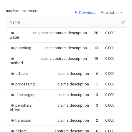
machine-extracted
Download
Filter table
Name
Image
title,claims,abstract,description
28
0.000
water
punching
title,abstract,description
13
0.000
claims,abstract,description
18
0.000
method
effects
claims,description
6
0.000
processing
claims,description
5
0.000
discharging
claims,description
3
0.000
peripheral
claims,description
3
0.000
effect
transition
claims,description
2
0.000
defect
abstract,description
6
0.000