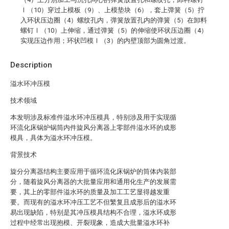
Ⅰ（10）穿过上模板（9）、上模垫块（6），套上弹簧（5）拧
入环状压边圈（4）螺纹孔内，弹簧放置孔内的弹簧（5）在卸料
螺钉Ⅰ（10）上伸缩，通过弹簧（5）的伸缩使环状压边圈（4）
实现压边作用；环状凹模Ⅰ（3）的内壁顶部为圆角过渡。
Description
溢水环冲压模
技术领域
本发明涉及标准件溢水环冲压模具，特别涉及用于实现循
环流化床锅炉锅筒内件旋风分离器上零部件溢水环的成形
模具，具体为溢水环冲压模。
背景技术
旋分分离器结构主要应用于循环流化床锅炉的筒体内装部
分，随着旋风分离器的大批量应用和通用化生产的发展需
要，其上的零部件溢水环的质量及加工工艺显得越发重
要。而现有的溢水环冲压工艺不但繁复且成形后的溢水环
易出现缺陷，特别是其冲压模具结构不合理，溢水环成形
过程中经常出现抱模、开裂现象，造成大批量溢水环补