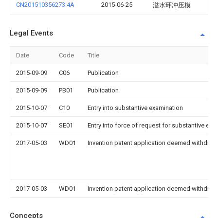
CN201510356273.4A
2015-06-25
溢水环冲压模
Legal Events
Date
Code
Title
2015-09-09
C06
Publication
2015-09-09
PB01
Publication
2015-10-07
C10
Entry into substantive examination
2015-10-07
SE01
Entry into force of request for substantive exa
2017-05-03
WD01
Invention patent application deemed withdrawn
2017-05-03
WD01
Invention patent application deemed withdrawn
Concepts