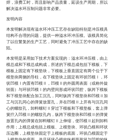
焊，浪费工时，而且影响产品质量，延误生产周期，所以
解决溢水环压制问题非常必要。
发明内容
本发明解决现有溢水环冲压工艺存在缺陷特别是冲压模具
结构不合理的问题，提供一种溢水环冲压模。该模具简化
了以往繁复的生产工艺，同时避免了冲压工艺中存在的缺
陷。
本发明是采用如下技术方案实现的：溢水环冲压模，由上
模总成和下模总成构成，所述的下模总成包括下模板，下
模板上固定有下模垫块，下模板上垂直固定有两个位于下
模垫块两侧的导柱，在下模垫块上固定有环状凹模Ⅰ，环
状凹模Ⅰ内置有凹模Ⅱ，凹模Ⅱ的外圆周表面（或称外旋
转面）与环状凹模Ⅰ的内壁间形成环状凹腔，纵跨下模板
和下模垫块配合加工沉孔，同时纵跨下模垫块和凹模Ⅱ加
工与沉孔同心的弹簧放置孔，并在凹模Ⅱ上开有与沉孔同
心的螺纹孔，卸料螺钉Ⅱ穿过下模板和下模垫板，套上弹
簧拧入凹模Ⅱ的螺纹孔内，纵跨下模垫块和凹模Ⅱ的弹簧
放置孔内的弹簧在卸料螺钉Ⅱ上伸缩，使凹模Ⅱ起到卸料
作用；上模总成包括上模板、上模垫块、环状凸模和环状
压边圈，上模垫块固定于上模板的底面，环状凸模固定于
上模垫块的底面，并且环状凸模的纵截面形状与凹腔的纵