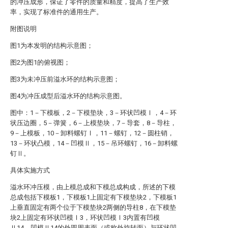
的冲压成形，保证了零件的质量和精度，提高了生产效
率，实现了标准件的通用生产。
附图说明
图1为本发明的结构示意图；
图2为图1的俯视图；
图3为未冲压前溢水环的结构示意图；
图4为冲压成型后溢水环的结构示意图。
图中：1－下模板，2－下模垫块，3－环状凹模Ⅰ，4－环
状压边圈，5－弹簧，6－上模垫块，7－导套，8－导柱，
9－上模板，10－卸料螺钉Ⅰ，11－螺钉，12－圆柱销，
13－环状凸模，14－凹模Ⅱ，15－吊环螺钉，16－卸料螺
钉Ⅱ。
具体实施方式
溢水环冲压模，由上模总成和下模总成构成，所述的下模
总成包括下模板1，下模板1上固定有下模垫块2，下模板1
上垂直固定有两个位于下模垫块2两侧的导柱8，在下模垫
块2上固定有环状凹模Ⅰ3，环状凹模Ⅰ3内置有凹模
Ⅱ14，凹模Ⅱ14的外圆周表面（或称外旋转面）与环状凹