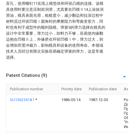
盲孔，使用螺钉11实现上模垫块和环状凸模的连接。该模
具使用时要注意压制前润滑，尤其要在凹模Ⅱ14上涂抹润
滑油，模具表面光滑，粗糙度小，减少翻边和拉深过程中
材料流过环状凹模Ⅰ圆角时的摩擦阻力和弯曲变形力，同
时也有利于成型件的顺利脱模。弹簧5的弹力选择在模具的
设计中非常重要，弹力过小，卸料力不够，容易使内缘翻
边抱在凹模Ⅱ上，外缘挤在环状凹模Ⅰ中，弹力过大，则
会增加所需冲裁力，影响模具和设备的使用寿命。本领域
技术人员经过有限次实验容易确定弹簧的弹力，这是常规
选择。
Patent Citations (9)
Publication number
Priority date
Publication date
Assi
SU1362541A1
*
1986-05-14
1987-12-30
Рост
Дону
При
Прои
Объе
"Рос
Им.Ю