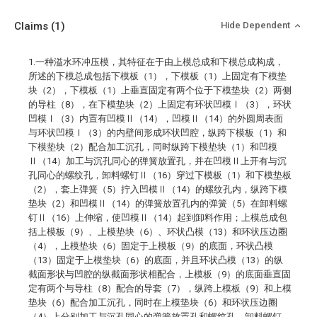
Claims
(1)
Hide Dependent
1.一种溢水环冲压模，其特征在于由上模总成和下模总成构成，
所述的下模总成包括下模板（1），下模板（1）上固定有下模垫
块（2），下模板（1）上垂直固定有两个位于下模垫块（2）两侧
的导柱（8），在下模垫块（2）上固定有环状凹模Ⅰ（3），环状
凹模Ⅰ（3）内置有凹模Ⅱ（14），凹模Ⅱ（14）的外圆周表面
与环状凹模Ⅰ（3）的内壁间形成环状凹腔，纵跨下模板（1）和
下模垫块（2）配合加工沉孔，同时纵跨下模垫块（1）和凹模
Ⅱ（14）加工与沉孔同心的弹簧放置孔，并在凹模Ⅱ上开有与沉
孔同心的螺纹孔，卸料螺钉Ⅱ（16）穿过下模板（1）和下模垫板
（2），套上弹簧（5）拧入凹模Ⅱ（14）的螺纹孔内，纵跨下模
垫块（2）和凹模Ⅱ（14）的弹簧放置孔内的弹簧（5）在卸料螺
钉Ⅱ（16）上伸缩，使凹模Ⅱ（14）起到卸料作用；上模总成包
括上模板（9）、上模垫块（6）、环状凸模（13）和环状压边圈
（4），上模垫块（6）固定于上模板（9）的底面，环状凸模
（13）固定于上模垫块（6）的底面，并且环状凸模（13）的纵
截面形状与凹腔的纵截面形状相配合，上模板（9）的底面垂直固
定有两个与导柱（8）配合的导套（7），纵跨上模板（9）和上模
垫块（6）配合加工沉孔，同时在上模垫块（6）和环状压边圈
（4）上分别加工与沉孔同心的弹簧放置孔和螺纹孔，卸料螺钉