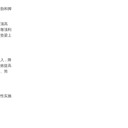
拱肋和脚
墩顶高
在墩顶利
顶垫梁上
：
投入，降
有效提高
全、简
意性实施