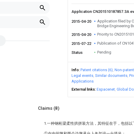
Application CN201510187857.3A e
Application filed by 
2015-04-20
Bridge Engineering B
Priority to CN201510
2015-04-20
Publication of CN10
2015-07-22
Pending
Status
Info
Patent citations (6)
Non-patent 
Legal events
Similar documents
Pr
Applications
External links
Espacenet
Global Do
Claims
(8)
1.一种钢桁梁柔性拱拼装方法，其特征在于，包括以
①在中间墩和两个边墩承台上各架设一台塔吊；