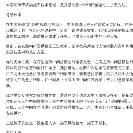
本发明属于桥梁施工技术领域，尤其是涉及一种钢桁梁柔性拱拼装方法。
背景技术
在中国高铁“走出去”战略地推动下，中国铁路已进入跨越式发展阶段。在高
步成熟，趋于常态化的过程中，诸多问题也逐渐突显。如何以较低的施工
高的施工效率，高质量完成建设任务，已成为人们追求的一种目标。
目前，在铁路钢桁梁拱桥施工过程中，基本都采用临时支墩拼装方案和利
架及拉索对称悬拼方案。
临时支墩方案：在两边边跨中间搭设临时钢管支墩，在两主跨中间搭设临
两岸河堤外设置钢梁杆件堆放、预拼场地，在两个次边墩位置安装龙门吊
吊在两个次边墩位置各安装两个钢梁节段，安装悬拼吊机，然后从两个次
分别向江侧悬拼钢梁，在中间墩上方或主跨中间位置合拢，最后用悬拼吊
肋。
临时塔架及拉索对称悬拼方案：通过在两个边墩及中间墩搭设托架，钢桁
过船运至三个中间墩墩位，每个中间墩用大吨位塔吊安装4个节段的钢梁，
吊机，三个中间墩同时进行钢梁对称悬拼施工，边、中跨分别合拢后，用
安装拱肋。
上述施工的缺点：设备投入多，施工风险较大，施工工期长。
发明内容