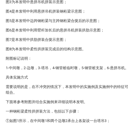
图3为本发明中悬拼吊机拼装示意图；
图4是本发明中利用悬拼吊机拼装钢桁梁示意图；
图5是本发明中边跨钢桁梁与主跨钢桁梁合拢后的示意图；
图6是本发明中利用臂杆加长后的悬拼吊机拼装拱肋示意图；
图7是本发明中拱肋拼装合拢示意图；
图8为本发明中柔性拱拼装完成后的结构示意图。
附图标记说明：
1-中间墩，2-边墩，3-塔吊，4-钢管桩临时墩，5-钢管桩支架，6-悬拼吊机
具体实施方式
需要说明的是，在不冲突的情况下，本发明中的实施例及实施例中的特征
组合。
下面将参考附图并结合实施例来详细说明本发明。
一种钢桁梁柔性拱拼装方法，包括以下步骤：
①如图1所示，在中间墩1和两个边墩2承台上各架设一台塔吊3；