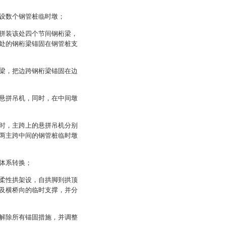
设数个钢管桩临时墩；
拼装该处四个节间钢桁梁，
处的钢桁梁锚固在钢管桩支
梁，把边跨钢桁梁锚固在边
悬拼吊机，同时，在中间墩
时，主跨上的悬拼吊机分别
两主跨中间的钢管桩临时墩
体系转换；
柔性拱架设，自拱脚到拱顶
及横桥向的临时支撑，并分
解除所有锚固措施，并调整