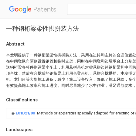
Patents
一种钢桁梁柔性拱拼装方法
Abstract
本发明提供了一种钢桁梁柔性拱拼装方法，采用在边跨和主跨的合适位置
在中间墩纵向两侧设置钢管桩临时支架，同时在中间墩和边墩承台上分别
送钢桁梁各杆件到运梁小车上，利用悬拼吊机对称悬拼边跨钢桁梁和中间
顶合拢，然后在合拢后的钢桁梁上利用长臂吊机，悬拼合拢拱肋。本发明
机、龙门吊等大型施工设备，减少了施工设备投入，降低了施工风险，多
有效提高施工效率和施工进度。同时尽量减少了水中作业，满足通航要求
Classifications
E01D21/00
Methods or apparatus specially adapted for erecting or
Landscapes