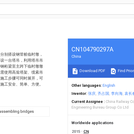
CN104790297A
处分别搭设钢管桩临时墩，
China
架设一台塔吊，利用塔吊吊
跨钢桁梁至主跨下临时墩墩
Download PDF
Find Prior
无需使用高耸塔架、缆索吊
个施工步骤可同时展开，可
，施工安全、简单、方便。
Other languages
English
Inventor
张庆
齐占国
李向海
袁长
Current Assignee
China Railway C
Engineering Bureau Group Co Ltd
 assembling bridges
Worldwide applications
2015
CN