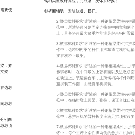
钢桁梁至设计高程，完成第二次体系转换；
中需要使
⑩桥面铺装，安装轨道、栏杆。
。
2.根据权利要求1所述的一种钢桁梁柔性拱拼
①中，所述塔吊分别固定连接在中间墩和两个
上，且各塔吊最大吊重均能满足起吊钢桁梁最
3.根据权利要求1所述的一种钢桁梁柔性拱拼
④中，边跨钢桁梁的杆件用汽车通过栈桥运输
；
接在栈桥上取梁。
桁梁，并
4.根据权利要求1所述的一种钢桁梁柔性拱拼
桩支架
步骤⑥时，在中间墩的上弦桥面以及边墩桥面
在轨道上拼装运梁台车，主跨钢桁梁杆件利用
至拼装工作面，由悬拼吊机拼装。
固在边墩
5.根据权利要求1所述的一种钢桁梁柔性拱拼
⑧中，在临时墩上顶梁、张拉，保证合拢口在
中间墩墩
6.根据权利要求1所述的一种钢桁梁柔性拱拼
⑧中，悬拼吊机的臂杆长度应满足拱顶架设要
机分别向
时墩墩顶
7.根据权利要求1所述的一种钢桁梁柔性拱拼
⑧中，每个主跨上柔性拱两侧的悬拼吊机同时