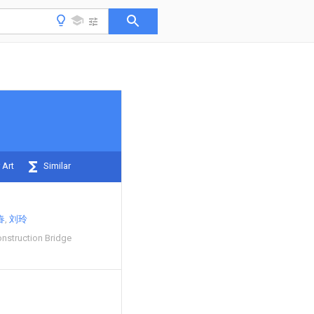
 Art
Similar
春
刘玲
onstruction Bridge