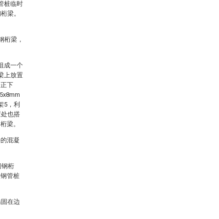
管桩临时
钢桁梁。
钢桁梁，
组成一个
梁上放置
杆正下
x8mm
架5，利
置处也搭
钢桁梁。
接的混凝
间钢桁
在钢管桩
锚固在边