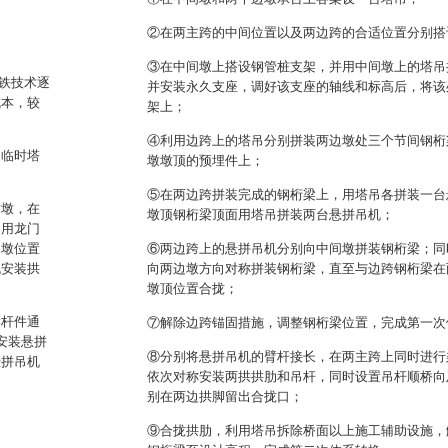
②在两主跨的中间位置以及两边跨的合适位置分别搭
③在中间墩上搭设钢管桩支架，并用中间墩上的塔吊
铁技术逐
并安装永久支座，调好该支座的轴线和标高后，将该
成本，较
架上；
④利用边跨上的塔吊分别拼装两边墩处三个节间钢桁
用临时塔
墩墩顶的预埋件上；
⑤在两边跨拼装完成的钢桁梁上，用塔吊各拼装一台
时墩，在
墩顶钢桁梁顶面用塔吊拼装两台悬拼吊机；
。用龙门
边墩位置
⑥两边跨上的悬拼吊机分别向中间墩拼装钢桁梁；同
机安装拱
向两边墩方向对称拼装钢桁梁，直至与边跨钢桁梁在
墩顶位置合拢；
梁杆件通
⑦解除边跨锚固措施，调整钢桁梁位置，完成第一次
安装悬拼
⑧分别将悬拼吊机的臂杆接长，在两主跨上同时进行
悬拼吊机
依次对称安装两拱拱肋和吊杆，同时设置吊杆顺桥向
别在两边拱脚留出合拢口；
⑨合拢拱肋，利用塔吊拆除桥面以上施工辅助设施，