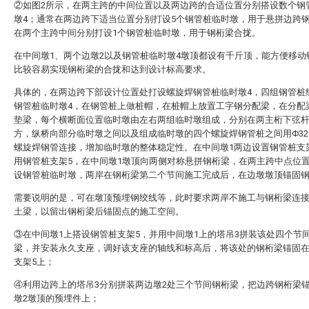
②如图2所示，在两主跨的中间位置以及两边跨的合适位置分别搭设数个钢
墩4；通常在两边跨下适当位置分别打设5个钢管桩临时墩，用于悬拼边跨
在两个主跨中间分别打设1个钢管桩临时墩，用于钢桁梁合拢。
在中间墩1、两个边墩2以及钢管桩临时墩4墩顶都设有千斤顶，能方便移动
比较容易实现钢桁梁的合拢和达到设计标高要求。
具体的，在两边跨下部设计位置处打设螺旋焊钢管桩临时墩4，四组钢管桩
钢管桩临时墩4，在钢管桩上做桩帽，在桩帽上放置工字钢分配梁，在分配
垫梁，每个横断面位置临时墩由左右两组临时墩组成，分别在两主桁下弦
方，纵桥向部分临时墩之间以及组成临时墩的四个螺旋焊钢管桩之间用Φ325
螺旋焊钢管连接，增加临时墩的整体稳定性。在中间墩1两边设置钢管桩支
用钢管桩支架5，在中间墩1墩顶向两侧对称悬拼钢桁梁，在两主跨中点位
设钢管桩临时墩，两岸在钢桁梁第二个节间施工完成后，在边墩墩顶锚固
需要说明的是，可在墩顶预埋钢绞线等，此时要求两岸不施工与钢桁梁连
土梁，以留出钢桁梁后锚固点的施工空间。
③在中间墩1上搭设钢管桩支架5，并用中间墩1上的塔吊3拼装该处四个节
梁，并安装永久支座，调好该支座的轴线和标高后，将该处的钢桁梁锚固
支架5上；
④利用边跨上的塔吊3分别拼装两边墩2处三个节间钢桁梁，把边跨钢桁梁
墩2墩顶的预埋件上；