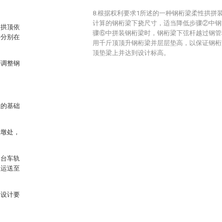
8.根据权利要求1所述的一种钢桁梁柔性拱拼
计算的钢桁梁下挠尺寸，适当降低步骤②中钢
到拱顶依
骤⑥中拼装钢桁梁时，钢桁梁下弦杆越过钢管
并分别在
用千斤顶顶升钢桁梁并层层垫高，以保证钢桁
顶垫梁上并达到设计标高。
并调整钢
置的基础
边墩处，
梁台车轨
，运送至
到设计要