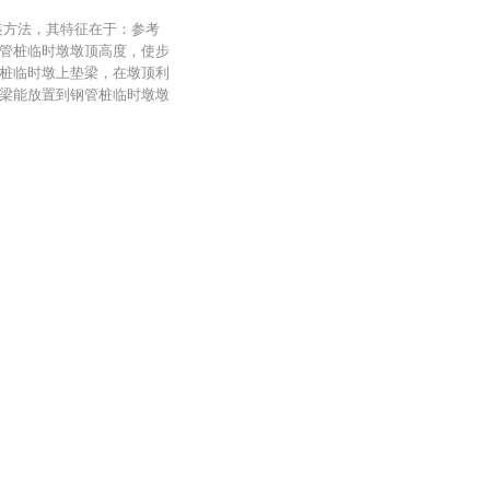
装方法，其特征在于：参考
管桩临时墩墩顶高度，使步
桩临时墩上垫梁，在墩顶利
梁能放置到钢管桩临时墩墩