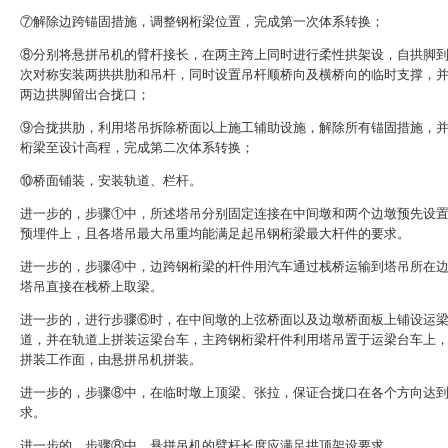
⑦解除边跨锚固措施，调整钢桁梁位置，完成第一次体系转换；
⑧分别将悬拼吊机的臂杆接长，在两主跨上同时进行柔性拱架设，自拱脚
次对称安装两拱拱肋和吊杆，同时设置吊杆顺桥向及横桥向的临时支撑，
两边拱脚留出合拢口；
⑨合拢拱肋，利用塔吊拆除桥面以上施工辅助设施，解除所有锚固措施，
桁梁至设计高程，完成第二次体系转换；
⑩桥面铺装，安装轨道、栏杆。
进一步的，步骤①中，所述塔吊分别固定连接在中间墩和两个边墩预先设
预埋件上，且各塔吊最大吊重均能满足起吊钢桁梁最大杆件的要求。
进一步的，步骤④中，边跨钢桁梁的杆件用汽车通过栈桥运输到塔吊所在
塔吊直接在栈桥上取梁。
进一步的，进行步骤⑥时，在中间墩的上弦桥面以及边墩桥面板上铺设运
道，并在轨道上拼装运梁台车，主跨钢桁梁杆件利用塔吊置于运梁台车上
拼装工作面，由悬拼吊机拼装。
进一步的，步骤⑧中，在临时墩上顶梁、张拉，保证合拢口在各个方向达
求。
进一步的，步骤⑧中，悬拼吊机的臂杆长度应满足拱顶架设要求。