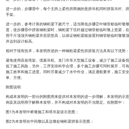
进一步的，步骤⑧中，每个主跨上柔性拱两侧的悬拼吊机同时拼装吊杆、
手架。
进一步的，参考计算的钢桁梁下挠尺寸，适当降低步骤②中钢管桩临时墩
度，使步骤⑥中拼装钢桁梁时，钢桁梁下弦杆越过钢管桩临时墩上垫梁，
用千斤顶顶升钢桁梁并层层垫高，以保证钢桁梁能放置到钢管桩临时墩墩
并达到设计标高。
相对于现有技术，本发明所述的一种钢桁梁柔性拱拼装方法具有以下优势
避免使用高耸塔架、缆索吊机、龙门吊等大型施工设备，减少了施工设备
低了施工风险，另外，工序安排科学合理，多个施工步骤可同时展开，可
施工效率和施工进度。同时尽量减少了水中作业，满足通航要求，施工安
单、方便。
附图说明
构成本发明的一部分的附图用来提供对本发明的进一步理解，本发明的示
例及其说明用于解释本发明，并不构成对本发明的不当限定。在附图中：
图1为本发明中桥墩施工和塔吊架设示意图；
图2为本发明在中间墩以及边墩处钢桁梁拼装示意图；