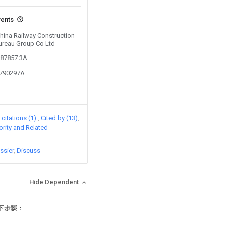
vents
China Railway Construction
ureau Group Co Ltd
187857.3A
4790297A
citations (1)
Cited by (13)
iority and Related
ssier
Discuss
Hide Dependent
下步骤：