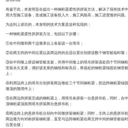
有鉴于此，本发明旨在提出一种钢桁梁柔性拱拼装方法，解决了现有技术
用大型施工设备，造成施工设备投入大，施工风险高，施工进度慢的问题
为达到上述目的，本发明的技术方案是这样实现的：
一种钢桁梁柔性拱拼装方法，包括以下步骤：
①在中间墩和两个边墩承台上各架设一台塔吊；
②在两主跨的中间位置以及两边跨的合适位置分别搭设数个钢管桩临时墩
③在中间墩上搭设钢管桩支架，并用中间墩上的塔吊拼装该处四个节间钢
安装永久支座，调好该支座的轴线和标高后，将该处的钢桁梁锚固在钢管
上；
④利用边跨上的塔吊分别拼装两边墩处三个节间钢桁梁，把边跨钢桁梁锚
墩顶的预埋件上；
⑤在两边跨拼装完成的钢桁梁上，用塔吊各拼装一台悬拼吊机，同时，在
顶钢桁梁顶面用塔吊拼装两台悬拼吊机；
⑥两边跨上的悬拼吊机分别向中间墩拼装钢桁梁；同时，主跨上的悬拼吊
两边墩方向对称拼装钢桁梁，直至与边跨钢桁梁在两主跨中间的钢管桩临
位置合拢；