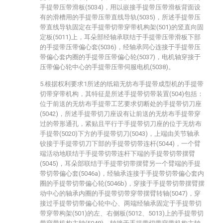
手提带压带滑板(5034)，用以嵌接手提带压带滑板背面设
有的滑槽用的手提带压带直线导轨(5035)，所述手提带压
带直线导轨固定在手提带切带穿带机构架(501)的竖直向固
定板(5011)上，耳朵部经轴承联结于手提带压带滑板下部
的手提带压带偏心套(5036)，经轴承同心连接于手提带压
带偏心套内圈的手提带压带偏心轮(5037)，电机轴穿接于
压带偏心轮中心的手提带压带伺服电机(5038)。
5.根据权利要求1所述的纸箱无纺布手提带成型机的手提带
切带穿带机构，其特征是所述手提带切带装置(504)包括：
位于前送的无纺布手提带工艺要求切断处的手提带切刀座
(5042)，所述手提带切刀座设有让前送的无纺布手提带穿
过的带形通孔，紧贴且平行于手提带切刀座的位于无纺布
手提带(5020)下方的手提带切刀(5043)，上端由关节轴承
铰接于手提带切刀下部的手提带切带连杆(5044)，一个臂
端活动地联结于手提带切带连杆下端的手提带切带摆臂
(5045)，耳朵部联结于手提带切带摆臂另一个臂端的手提
带切带偏心套(5046a)，经轴承连接于手提带切带偏心套内
圈的手提带切带偏心轮(5046b)，穿接于手提带切带摆臂摆
动中心的轴承内圈的手提带切带穿带摆臂转轴(5047)，穿
接过手提带切带偏心轮中心、两端经轴承固定于手提带切
带穿带构架(501)的左、右侧板(5012、5013)上的手提带切