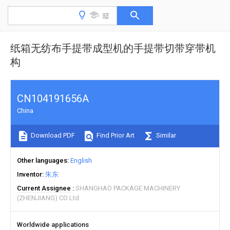
纸箱无纺布手提带成型机的手提带切带穿带机
构
CN104191656A
China
Download PDF
Find Prior Art
Similar
Other languages
English
Inventor
朱东
Current Assignee
SHANGHAO PACKAGE MACHINERY
(ZHENJIANG) CO Ltd
Worldwide applications