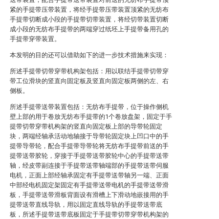
紧的手提带压带装置，将经手提带压带装置顶紧的无纺布
手提带切断成小段的手提带切带装置，将经切带装置切断
成小段的无纺布手提带的两端穿过纸坯上手提带备用孔的
手提带穿带装置。
本发明的目的还可以借助如下的进一步技术措施来实现：
所述手提带切带穿带机构架包括：用以联结手提带切带穿
带工位滑块的竖直向固定板及竖直向固定板两侧的左、右
侧板。
所述手提带送带装置包括：无纺布手提带，位于操作侧机
壁上部的用于卷放无纺布手提带的1个卷放盘架，固定于手
提带切带穿带机构架的竖直向固定板上部的导带轮固定
块，两端经轴承活动地轴接于导带轮固定块上凹口中的手
提带导带轮，配合手提带导带轮将无纺布手提带前送的手
提带送带胶轮，穿接于手提带送带胶轮中心的手提带送带
轴，经皮带副连接于手提带送带轴端部的手提带送带伺服
电机，正面上部经轴承固定有手提带送带轴另一端、正面
中部经电机固定架固定有手提带送带电机的手提带送带滑
板，手提带送带滑板背面设有滑槽上下滑动地嵌接用的手
提带送带直线导轨，用以固定直线导轨的手提带送带底
板，所述手提带送带底板固定于手提带切带穿带机构架的