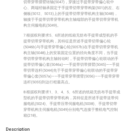
切带穿带摆臂转轴(5047)，穿接过手提带穿带偏心轮中
心、两端经轴承固定于手提带切带穿带构架(501)的左、右
侧板(5012、5013)上的手提带切带穿带机构主轴(5048)，
轴接于手提带切带穿带机构主轴端部的手提带切带穿带机
构主伺服电机(5049)。
7.根据权利要求5、6所述的纸箱无纺布手提带成型机的手
提带切带穿带机构，其特征是所述手提带切带偏心轮
(5046b)与手提带穿带偏心轮(5057b)在手提带切带穿带机
构主轴(5048)上的安装固定位置的径向角度不同，当手提
带切带穿带机构主轴转动时，手提带切带偏心轮联动的手
提带切带偏心套(5046a)——手提带切带摆臂(5045)——手提
带切带连杆(5044)先于手提带穿带偏心轮联动的手提带穿
带偏心套(5057a)——手提带穿带摆臂(5056)——手提带穿带
连杆(5055)到达行程最高点。
8.根据权利要求1、3、4、5、6所述的纸箱无纺布手提带成
型机的手提带切带穿带机构，其特征是所述手提带送带伺
服电机(5024)、手提带压带伺服电机(5038)、手提带切带
穿带机构主伺服电机(5049)分别电气连接于整机电气控制
箱(218)。
Description