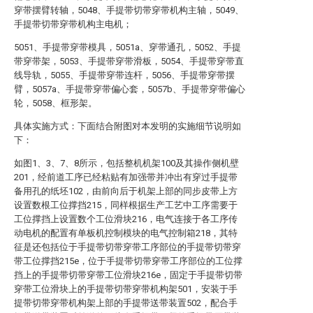
穿带摆臂转轴，5048、手提带切带穿带机构主轴，5049、
手提带切带穿带机构主电机；
5051、手提带穿带模具，5051a、穿带通孔，5052、手提
带穿带架，5053、手提带穿带滑板，5054、手提带穿带直
线导轨，5055、手提带穿带连杆，5056、手提带穿带摆
臂，5057a、手提带穿带偏心套，5057b、手提带穿带偏心
轮，5058、框形架。
具体实施方式：下面结合附图对本发明的实施细节说明如
下：
如图1、3、7、8所示，包括整机机架100及其操作侧机壁
201，经前道工序已经粘贴有加强带并冲出有穿过手提带
备用孔的纸坯102，由前向后于机架上部的同步皮带上方
设置数根工位撑挡215，同样根据生产工艺中工序需要于
工位撑挡上设置数个工位滑块216，电气连接于各工序传
动电机的配置有单板机控制模块的电气控制箱218，其特
征是还包括位于手提带切带穿带工序部位的手提带切带穿
带工位撑挡215e，位于手提带切带穿带工序部位的工位撑
挡上的手提带切带穿带工位滑块216e，固定于手提带切带
穿带工位滑块上的手提带切带穿带机构架501，安装于手
提带切带穿带机构架上部的手提带送带装置502，配合手