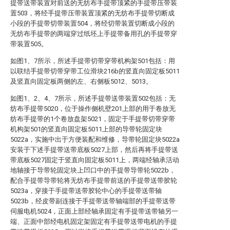
提带送带装置对前送的无纺布手提带顶紧的手提带压带装
置503，将经手提带压带装置顶紧的无纺布手提带切断成
小段的手提带切带装置504，将经切带装置切断成小段的
无纺布手提带的两端穿过纸坯上手提带备用孔的手提带穿
带装置505。
如图1、7所示，所述手提带切带穿带机构架501包括：用
以联结手提带切带穿带工位滑块216b的竖直向固定板5011
及竖直向固定板两侧的左、右侧板5012、5013。
如图1、2、4、7所示，所述手提带送带装置502包括：无
纺布手提带5020，位于操作侧机壁201上部的用于卷放无
纺布手提带的1个卷放盘架5021，固定于手提带切带穿带
机构架501的竖直向固定板5011上部的导带轮固定块
5022a，实施中出于方便装配和维修，导带轮固定块5022a
安装于下述手提带送带底板5027上部，然后再将手提带送
带底板5027固定于竖直向固定板5011上，两端经轴承活动
地轴接于导带轮固定块上凹口中的手提带导带轮5022b，
配合手提带导带轮将无纺布手提带前送的手提带送带胶轮
5023a，穿接于手提带送带胶轮中心的手提带送带轴
5023b，经皮带副连接于手提带送带轴端部的手提带送带
伺服电机5024，正面上部经轴承固定有手提带送带轴另一
端、正面中部经电机固定架固定有手提带送带电机的手提