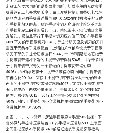
送的无纺布手提带工艺要求切断处的手提带切刀座5042，
所称工艺要求切断处是指由此切断，切成小段的无纺布手
提带达到工艺要求的长度，而长度的控制则由整机电气控
制箱内设定的手提带送带伺服电机5024的转数决定的无纺
布手提带前送距离，所述手提带切刀座设有让前送的无纺
布手提带穿过的带形通孔，出于简化图中未细化地画出带
形通孔，紧贴且平行于手提带切刀座的位于无纺布手提带
5020下方的手提带切刀5043，手提带切刀座及切刀的刀口
垂直于无纺布手提带配置，上端由关节轴承铰接于手提带
切刀下部的手提带切带连杆5044，一个臂端活动地联结于
手提带切带连杆下端的手提带切带摆臂5045，耳朵部联结
于手提带切带摆臂另一个臂端的手提带切带偏心套
5046a，经轴承连接于手提带切带偏心套内圈的手提带切
带偏心轮5046b，穿接于手提带切带摆臂摆动中心的轴承
内圈的手提带切带穿带摆臂转轴5047，穿接过手提带切带
偏心轮中心、两端经轴承固定于手提带切带穿带构架501
的左、右侧板5012、5013上的手提带切带穿带机构主轴
5048，轴接于手提带切带穿带机构主轴端部的手提带切带
穿带机构主电机5049。
如图1、3、6、7所示，所述手提带穿带装置505包括：下
侧外缘与手提带压带装置503的手提带压带块5031上表面
之间形成无纺布手提带5020前送通道的手提带穿带模具