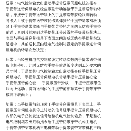
送带：电气控制箱发出启动手提带送带伺服电机的指令，
手提带送带伺服电机经皮带副带动连接于手提带送带轴转
动，穿接于手提带送带轴上的手提带送带胶轮跟着转动，
将卡入且被手提带送带胶轮卡紧弹簧经手提带送带滑板顶
紧于手提带送带胶轮与手提带导带轮之间的无纺布手提带
前送，直到其前端到达手提带压带装置的手提带压带块上
表面与手提带穿带模具下表面之间形成无纺布手提带前送
通道中，其前送长度由经电气控制箱设定的手提带送带伺
服电机的转动次数决定；
压带：当经整机电气控制箱设定转动次数的手提带送带伺
服电机停机，此时无纺布手提带前送长度达到工艺要求的
尺寸时，于是整机电气控制箱发出启动指令给手提带压带
伺服电机，手提带压带伺服电机带动手提带压带偏心轮——
手提带压带偏心套——手提带压带滑板——手提带压带限位
块向上运动，将前送到位的手提带前部顶紧于手提带穿带
模具下表面上；
切带：当手提带前部顶紧于手提带穿带模具下表面上、手
提带压带伺服电机停止转动的信号经手提带压带伺服电机
内部的电子凸轮发送信号给整机电气控制箱后，于是整机
电气控制箱发出启动指令给手提带切带穿带机构主电机，
手提带切带穿带机构主电机带动手提带切带穿带机构主轴