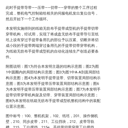
此时手提带导带——压带——切带——穿带的整个工序过程
完成，整机电气控制箱给相关的伺服电机发出复位信号，
然后开始下一个工作循环。
本发明实施得到的纸箱无纺布手提带成型机的手提带切带
穿带机构，经试用，实现了将成盘无纺布手提带导引至纸
坯上设有穿过手提带备用孔的部位予以压紧、切断并将切
成小段的手提带两端穿过备用孔的手提带切带穿带机构，
为纸箱无纺布手提带成型机的自动化连续生产创造必要条
件。
附图说明：图1为符合本发明主题的结构示意图；图2为图
1中圆圈内的局部结构示意图；图3为图1中A-A剖面局部结
构示意图；图4为本发明手提带送带、切带装置局部结构示
意图；图5为本发明手提带压带装置局部结构示意图；图6
为本发明手提带压带装置局部结构示意图；图7为本发明手
提带切带穿带机构架及切带、穿带装置局部结构示意图；
图8为本发明在纸箱无纺布手提带成型机整机结构中的装配
位置示意图。
图中标号：100、整机机架，102、纸坯，201、操作侧机
壁，210、同步皮带，211、工位挡块，212、皮带导轨
槽，215、工位撑挡，215e、手提带切带穿带工位撑挡，