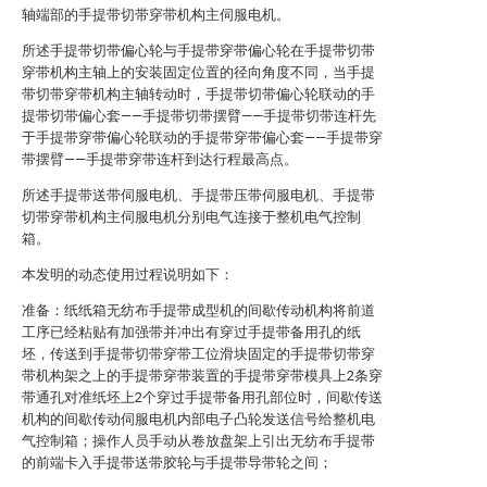
轴端部的手提带切带穿带机构主伺服电机。
所述手提带切带偏心轮与手提带穿带偏心轮在手提带切带
穿带机构主轴上的安装固定位置的径向角度不同，当手提
带切带穿带机构主轴转动时，手提带切带偏心轮联动的手
提带切带偏心套——手提带切带摆臂——手提带切带连杆先
于手提带穿带偏心轮联动的手提带穿带偏心套——手提带穿
带摆臂——手提带穿带连杆到达行程最高点。
所述手提带送带伺服电机、手提带压带伺服电机、手提带
切带穿带机构主伺服电机分别电气连接于整机电气控制
箱。
本发明的动态使用过程说明如下：
准备：纸纸箱无纺布手提带成型机的间歇传动机构将前道
工序已经粘贴有加强带并冲出有穿过手提带备用孔的纸
坯，传送到手提带切带穿带工位滑块固定的手提带切带穿
带机构架之上的手提带穿带装置的手提带穿带模具上2条穿
带通孔对准纸坯上2个穿过手提带备用孔部位时，间歇传送
机构的间歇传动伺服电机内部电子凸轮发送信号给整机电
气控制箱；操作人员手动从卷放盘架上引出无纺布手提带
的前端卡入手提带送带胶轮与手提带导带轮之间；