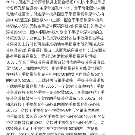
5051，所述手提带穿带模具上配合纸坯102上2个穿过手提
带备用孔部位设有2条穿带通孔5051a，出于简化图中未细
化地单独画出，所述穿带模具固定于手提带切带穿带机构
架501的竖直向固定板5011上部，配合于手提带穿带模具
将切成小段的无纺布手提带两端穿过2条穿带通孔的手提带
穿带架5052，图6中阴影斜线勾划出了手提带穿带架的立
体框架形状，这种立体框架形状设计的技术效果是当手提
带穿带架上行时其两侧能准确地将手提带小段的两端从穿
带模具的2条穿带通孔顶出，从而完成穿带动作；上端面安
装有手提带穿带架、背部设有滑槽的手提带穿带滑板
5053，配合于手提带穿带滑板背部滑槽的手提带穿带直线
导轨5054，如图3中所示，所述手提带穿带直线导轨固定
在联结于手提带切带穿带机构架501的竖直向固定板5011
的框形架5058上，上端经关节轴承铰接于手提带穿带滑板
下端的手提带穿带连杆5055，一个臂端活动地联结于手提
带穿带连杆下端的手提带穿带摆臂5056，耳朵部联结于手
提带穿带摆臂另一个臂端的手提带穿带偏心套5057a，经
轴承连接于手提带穿带偏心套内圈的手提带穿带偏心轮
5057b，穿接于手提带穿带摆臂摆动中心的轴承内圈的，
与手提带切带装置504的手提带切带偏心轮5046b合用的切
带穿带摆臂转轴5047，穿接过手提带穿带偏心轮中心、两
端经轴承固定于手提带切带穿带构架501的左、右侧板
5012、5013上的手提带切带穿带机构主轴5048，轴接于手