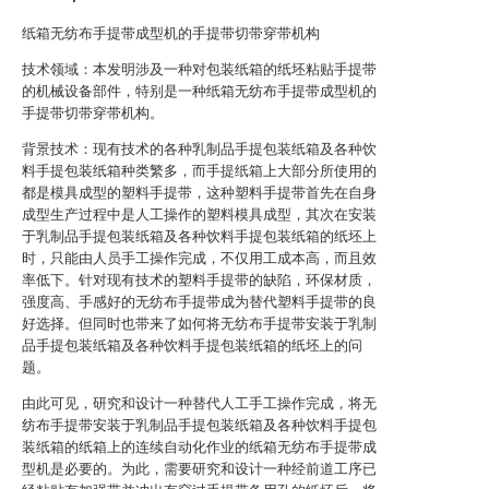
纸箱无纺布手提带成型机的手提带切带穿带机构
技术领域：本发明涉及一种对包装纸箱的纸坯粘贴手提带
的机械设备部件，特别是一种纸箱无纺布手提带成型机的
手提带切带穿带机构。
背景技术：现有技术的各种乳制品手提包装纸箱及各种饮
料手提包装纸箱种类繁多，而手提纸箱上大部分所使用的
都是模具成型的塑料手提带，这种塑料手提带首先在自身
成型生产过程中是人工操作的塑料模具成型，其次在安装
于乳制品手提包装纸箱及各种饮料手提包装纸箱的纸坯上
时，只能由人员手工操作完成，不仅用工成本高，而且效
率低下。针对现有技术的塑料手提带的缺陷，环保材质，
强度高、手感好的无纺布手提带成为替代塑料手提带的良
好选择。但同时也带来了如何将无纺布手提带安装于乳制
品手提包装纸箱及各种饮料手提包装纸箱的纸坯上的问
题。
由此可见，研究和设计一种替代人工手工操作完成，将无
纺布手提带安装于乳制品手提包装纸箱及各种饮料手提包
装纸箱的纸箱上的连续自动化作业的纸箱无纺布手提带成
型机是必要的。为此，需要研究和设计一种经前道工序已