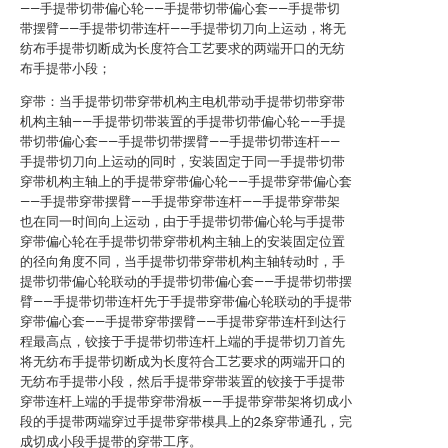
——手提带切带偏心轮——手提带切带偏心套——手提带切
带摆臂——手提带切带连杆——手提带切刀向上运动，将无
纺布手提带切断成为长度符合工艺要求的两端开口的无纺
布手提带小段；
穿带：当手提带切带穿带机构主电机带动手提带切带穿带
机构主轴——手提带切带装置的手提带切带偏心轮——手提
带切带偏心套——手提带切带摆臂——手提带切带连杆——
手提带切刀向上运动的同时，安装固定于同一手提带切带
穿带机构主轴上的手提带穿带偏心轮——手提带穿带偏心套
——手提带穿带摆臂——手提带穿带连杆——手提带穿带架
也在同一时间向上运动，由于手提带切带偏心轮与手提带
穿带偏心轮在手提带切带穿带机构主轴上的安装固定位置
的径向角度不同，当手提带切带穿带机构主轴转动时，手
提带切带偏心轮联动的手提带切带偏心套——手提带切带摆
臂——手提带切带连杆先于手提带穿带偏心轮联动的手提带
穿带偏心套——手提带穿带摆臂——手提带穿带连杆到达行
程最高点，铰接于手提带切带连杆上端的手提带切刀首先
将无纺布手提带切断成为长度符合工艺要求的两端开口的
无纺布手提带小段，然后手提带穿带装置的铰接于手提带
穿带连杆上端的手提带穿带滑板——手提带穿带架将切成小
段的手提带两端穿过手提带穿带模具上的2条穿带通孔，完
成切成小段手提带的穿带工序。