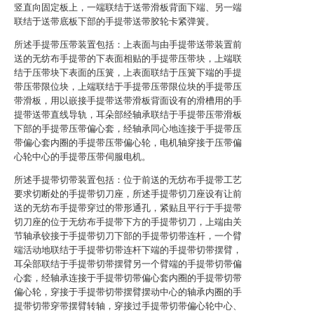
竖直向固定板上，一端联结于送带滑板背面下端、另一端
联结于送带底板下部的手提带送带胶轮卡紧弹簧。
所述手提带压带装置包括：上表面与由手提带送带装置前
送的无纺布手提带的下表面相贴的手提带压带块，上端联
结于压带块下表面的压簧，上表面联结于压簧下端的手提
带压带限位块，上端联结于手提带压带限位块的手提带压
带滑板，用以嵌接手提带送带滑板背面设有的滑槽用的手
提带送带直线导轨，耳朵部经轴承联结于手提带压带滑板
下部的手提带压带偏心套，经轴承同心地连接于手提带压
带偏心套内圈的手提带压带偏心轮，电机轴穿接于压带偏
心轮中心的手提带压带伺服电机。
所述手提带切带装置包括：位于前送的无纺布手提带工艺
要求切断处的手提带切刀座，所述手提带切刀座设有让前
送的无纺布手提带穿过的带形通孔，紧贴且平行于手提带
切刀座的位于无纺布手提带下方的手提带切刀，上端由关
节轴承铰接于手提带切刀下部的手提带切带连杆，一个臂
端活动地联结于手提带切带连杆下端的手提带切带摆臂，
耳朵部联结于手提带切带摆臂另一个臂端的手提带切带偏
心套，经轴承连接于手提带切带偏心套内圈的手提带切带
偏心轮，穿接于手提带切带摆臂摆动中心的轴承内圈的手
提带切带穿带摆臂转轴，穿接过手提带切带偏心轮中心、