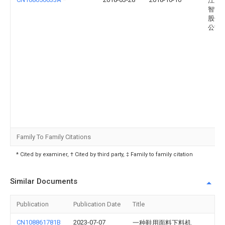
江苏
智能
股份
公司
Family To Family Citations
* Cited by examiner, † Cited by third party, ‡ Family to family citation
Similar Documents
Publication
Publication Date
Title
CN108861781B
2023-07-07
一种鞋用面料下料机