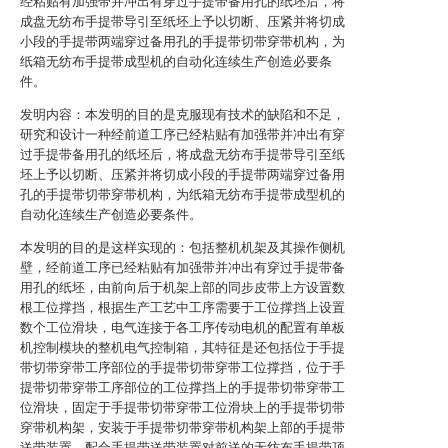
经粘贴有加强带并冲出有穿过手提带备用孔的纸坯后，将
成盘无纺布手提带导引至纸坯上予以切断、压紧并将切成
小段的手提带两端穿过备用孔的手提带切带穿带机构，为
纸箱无纺布手提带成型机的自动化连续生产创造必要条
件。
发明内容：本发明的目的是克服现有技术的缺陷和不足，
研究和设计一种经前道工序已经粘贴有加强带并冲出有穿
过手提带备用孔的纸坯后，将成盘无纺布手提带导引至纸
坯上予以切断、压紧并将切成小段的手提带两端穿过备用
孔的手提带切带穿带机构，为纸箱无纺布手提带成型机的
自动化连续生产创造必要条件。
本发明的目的是这样实现的：包括整机机架及其操作侧机
壁，经前道工序已经粘贴有加强带并冲出有穿过手提带备
用孔的纸坯，由前向后于机架上部的同步皮带上方设置数
根工位撑挡，根据生产工艺中工序需要于工位撑挡上设置
数个工位滑块，电气连接于各工序传动电机的配置有单板
机控制模块的整机电气控制箱，其特征是还包括位于手提
带切带穿带工序部位的手提带切带穿带工位撑挡，位于手
提带切带穿带工序部位的工位撑挡上的手提带切带穿带工
位滑块，固定于手提带切带穿带工位滑块上的手提带切带
穿带机构架，安装于手提带切带穿带机构架上部的手提带
送带装置，配合手提带送带装置对前送的无纺布手提带顶