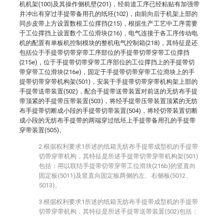
机机架(100)及其操作侧机壁(201)，经前道工序已经粘贴有加强带
并冲出有穿过手提带备用孔的纸坯(102)，由前向后于机架上部的
同步皮带上方设置数根工位撑挡(215)，根据生产工艺中工序需要
于工位撑挡上设置数个工位滑块(216)，电气连接于各工序传动电
机的配置有单板机控制模块的整机电气控制箱(218)，其特征是还
包括位于手提带切带穿带工序部位的手提带切带穿带工位撑挡
(215e)，位于手提带切带穿带工序部位的工位撑挡上的手提带切
带穿带工位滑块(216e)，固定于手提带切带穿带工位滑块上的手
提带切带穿带机构架(501)，安装于手提带切带穿带机构架上部的
手提带送带装置(502)，配合手提带送带装置对前送的无纺布手提
带顶紧的手提带压带装置(503)，将经手提带压带装置顶紧的无纺
布手提带切断成小段的手提带切带装置(504)，将经切带装置切断
成小段的无纺布手提带的两端穿过纸坯上手提带备用孔的手提带
穿带装置(505)。
2.根据权利要求1所述的纸箱无纺布手提带成型机的手提带
切带穿带机构，其特征是所述手提带切带穿带机构架(501)
包括：用以联结手提带切带穿带工位滑块(216b)的竖直向
固定板(5011)及竖直向固定板两侧的左、右侧板(5012、
5013)。
3.根据权利要求1所述的纸箱无纺布手提带成型机的手提带
切带穿带机构，其特征是所述手提带送带装置(502)包括：