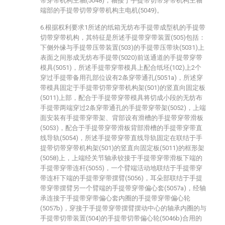
带穿带机构主轴(5048)，轴接于手提带切带穿带机构主轴
端部的手提带切带穿带机构主电机(5049)。
6.根据权利要求1所述的纸箱无纺布手提带成型机的手提带
切带穿带机构，其特征是所述手提带穿带装置(505)包括：
下侧外缘与手提带压带装置(503)的手提带压带块(5031)上
表面之间形成无纺布手提带(5020)前送通道的手提带穿带
模具(5051)，所述手提带穿带模具上配合纸坯(102)上2个
穿过手提带备用孔部位设有2条穿带通孔(5051a)，所述穿
带模具固定于手提带切带穿带机构架(501)的竖直向固定板
(5011)上部，配合于手提带穿带模具将切成小段的无纺布
手提带两端穿过2条穿带通孔的手提带穿带架(5052)，上端
面安装有手提带穿带架、背部设有滑槽的手提带穿带滑板
(5053)，配合于手提带穿带滑板背部滑槽的手提带穿带直
线导轨(5054)，所述手提带穿带直线导轨固定在联结于手
提带切带穿带机构架(501)的竖直向固定板(5011)的框形架
(5058)上，上端经关节轴承铰接于手提带穿带滑板下端的
手提带穿带连杆(5055)，一个臂端活动地联结于手提带穿
带连杆下端的手提带穿带摆臂(5056)，耳朵部联结于手提
带穿带摆臂另一个臂端的手提带穿带偏心套(5057a)，经轴
承连接于手提带穿带偏心套内圈的手提带穿带偏心轮
(5057b)，穿接于手提带穿带摆臂摆动中心的轴承内圈的与
手提带切带装置(504)的手提带切带偏心轮(5046b)合用的