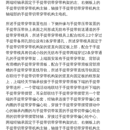
两端经轴承固定于手提带切带穿带构架的左、右侧板上的
手提带切带穿带机构主轴，轴接于手提带切带穿带机构主
轴端部的手提带切带穿带机构主电机。
所述手提带穿带装置包括：下侧外缘与手提带压带装置的
手提带压带块上表面之间形成无纺布手提带前送通道的手
提带穿带模具，所述手提带穿带模具上配合纸坯上2个穿过
手提带备用孔部位设有2条穿带通孔，所述穿带模具固定于
手提带切带穿带机构架的竖直向固定板上部，配合于手提
带穿带模具将切成小段的无纺布手提带两端穿过2条穿带通
孔的手提带穿带架，上端面安装有手提带穿带架、背部设
有滑槽的手提带穿带滑板，配合于手提带穿带滑板背部滑
槽的手提带穿带直线导轨，所述手提带穿带直线导轨固定
在联结于手提带切带穿带机构架的竖直向固定板的框形架
上，上端经关节轴承铰接于手提带穿带滑板下端的手提带
穿带连杆，一个臂端活动地联结于手提带穿带连杆下端的
手提带穿带摆臂，耳朵部联结于手提带穿带摆臂另一个臂
端的手提带穿带偏心套，经轴承连接于手提带穿带偏心套
内圈的手提带穿带偏心轮，穿接于手提带穿带摆臂摆动中
心的轴承内圈的与手提带切带装置的手提带切带偏心轮合
用的切带穿带摆臂转轴，穿接过手提带穿带偏心轮中心、
两端经轴承固定于手提带切带穿带构架的左、右侧板上的
手提带切带穿带机构主轴，轴接于手提带切带穿带机构主