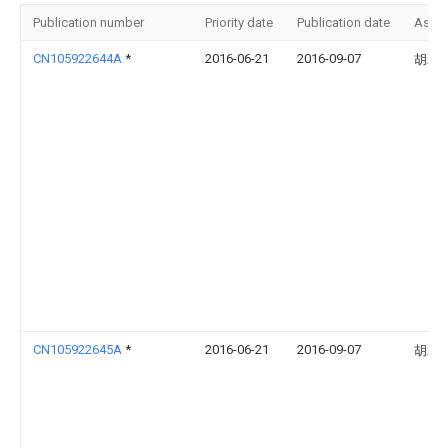
Publication number
Priority date
Publication date
Assi
CN105922644A
*
2016-06-21
2016-09-07
胡承
CN105922645A
*
2016-06-21
2016-09-07
胡承