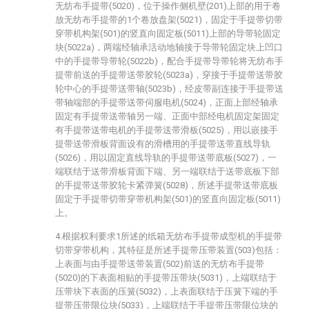
无纺布手提带(5020)，位于操作侧机壁(201)上部的用于卷
放无纺布手提带的1个卷放盘架(5021)，固定于手提带切带
穿带机构架(501)的竖直向固定板(5011)上部的导带轮固定
块(5022a)，两端经轴承活动地轴接于导带轮固定块上凹口
中的手提带导带轮(5022b)，配合手提带导带轮将无纺布手
提带前送的手提带送带胶轮(5023a)，穿接于手提带送带胶
轮中心的手提带送带轴(5023b)，经皮带副连接于手提带送
带轴端部的手提带送带伺服电机(5024)，正面上部经轴承
固定有手提带送带轴另一端、正面中部经电机固定架固定
有手提带送带电机的手提带送带滑板(5025)，用以嵌接手
提带送带滑板背面设有的滑槽用的手提带送带直线导轨
(5026)，用以固定直线导轨的手提带送带底板(5027)，一
端联结于送带滑板背面下端、另一端联结于送带底板下部
的手提带送带胶轮卡紧弹簧(5028)，所述手提带送带底板
固定于手提带切带穿带机构架(501)的竖直向固定板(5011)
上。
4.根据权利要求1所述的纸箱无纺布手提带成型机的手提带
切带穿带机构，其特征是所述手提带压带装置(503)包括：
上表面与由手提带送带装置(502)前送的无纺布手提带
(5020)的下表面相贴的手提带压带块(5031)，上端联结于
压带块下表面的压簧(5032)，上表面联结于压簧下端的手
提带压带限位块(5033)，上端联结于手提带压带限位块的