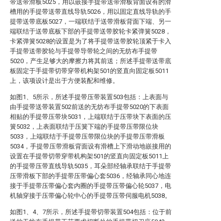
带送带滑板5025，用以嵌接手提带送带滑板背面设有的滑
槽用的手提带送带直线导轨5026，用以固定直线导轨的手
提带送带底板5027，一端联结于送带滑板背面下端、另一
端联结于送带底板下部的手提带送带胶轮卡紧弹簧5028，
卡紧弹簧5028的设置是为了将手提带送带胶轮顶紧于卡入
手提带送带胶轮与手提带导带轮之间的无纺布手提带
5020，产生足够大的摩擦力将其前送；所述手提带送带底
板固定于手提带切带穿带机构架501的竖直向固定板5011
上，该项设计是出于方便装配和维修。
如图1、5所示，所述手提带压带装置503包括：上表面与
由手提带送带装置502前送的无纺布手提带5020的下表面
相贴的手提带压带块5031，上端联结于压带块下表面的压
簧5032，上表面联结于压簧下端的手提带压带限位块
5033，上端联结于手提带压带限位块的手提带压带滑板
5034，手提带压带滑板背面设有滑槽上下滑动地嵌接用的
设置在手提带切带穿带机构架501的竖直向固定板5011上
的手提带压带直线导轨5035，耳朵部经轴承联结于手提带
压带滑板下部的手提带压带偏心套5036，经轴承同心地连
接于手提带压带偏心套内圈的手提带压带偏心轮5037，电
机轴穿接于压带偏心轮中心的手提带压带伺服电机5038。
如图1、4、7所示，所述手提带切带装置504包括：位于前