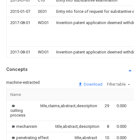
2015-01-07
C10
Entry into substantive examination
2015-01-07
SE01
Entry into force of request for substantive exa
2017-08-01
WD01
Invention patent application deemed withdrawn
2017-08-01
WD01
Invention patent application deemed withdrawn
Concepts
machine-extracted
Download
Filter table
Name
Im
title,claims,abstract,description
29
0.000
cutting
process
mechanism
title,abstract,description
8
0.000
penetrating effect
title,abstract
10
0.000