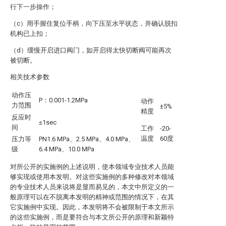
行下一步操作；
（c）用手握住复位手柄，向下压至水平状态，并确认脱扣
机构已上扣；
（d）缓慢开启进口阀门，如开启得太快切断阀可能再次
被切断。
相关技术参数
动作压
P：0.001-1.2MPa
动作
力范围
±5%
精度
反应时
≤1sec
间
工作
-20-
温度
60度
压力等
PN1.6 MPa、2.5 MPa、4.0 MPa、
级
6.4 MPa、10.0 MPa
对所公开的实施例的上述说明，使本领域专业技术人员能
够实现或使用本发明。对这些实施例的多种修改对本领域
的专业技术人员来说将是显而易见的，本文中所定义的一
般原理可以在不脱离本发明的精神或范围的情况下，在其
它实施例中实现。因此，本发明将不会被限制于本文所示
的这些实施例，而是要符合与本文所公开的原理和新颖特