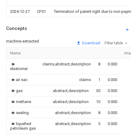
2024-12-27
CF01
Termination of patent right due to non-payment
Concepts
machine-extracted
Download
Filter table
Name
Image
claims,abstract,description
8
0.000
elastomer
air sac
claims
1
0.000
gas
abstract,description
30
0.000
methane
abstract,description
10
0.000
sealing
abstract,description
8
0.000
liquefied
abstract,description
5
0.000
petroleum gas