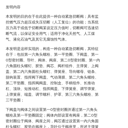
发明内容
本发明的目的在于在此提供一种自动紧急切断阀；具有监
控燃气压力超压或失压切断（人工复位）的功能；当系统
压力高于或低于切断阀某设定压力值时，切断阀可迅速切
断气流，以保证安全用气；适用于净化天然气、人工煤
气、液化石油气及其它无腐蚀性气体。
本发明是这样实现的，构造一种自动紧急切断阀，其特征
在于：包括第一六角头螺栓、第一平垫圈、下阀盖、第一
O型密封圈、导叶、阀体、阀座、第二O型密封圈、第一内
六角圆柱头螺钉、胶垫、阀芯、阀杆组件、主弹簧、上阀
盖、第二内六角圆柱头螺钉、弹簧座、导向螺母、链条、
脱钩装置、指挥阀下阀盖、气动薄膜、第二六角头螺栓、
第二平垫圈、指挥阀阀盖、控制盒、手柄组件、长推动
杠、顶块、短推动杠、指挥阀盖、下弹簧座、调节弹簧、
上弹簧座、端盖、调节螺杆、护罩、第三六角头螺栓、第
三平垫圈；
下阀盖与阀体之间设置第一O型密封圈并通过第一六角头
螺栓及第一平垫圈固定；阀体内部设置有阀座，第二O型
密封圈位于阀体、阀座之间，阀芯通过设置第一内六角圆
柱头螺钉、胶垫在阀座上，导叶位于阀座里，所述主弹簧