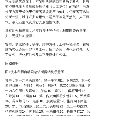
本发明的优点在于：本发明所述的自动紧急切断阀；具有
监控燃气压力超压或失压切断（人工复位）的功能；当系
统压力高于或低于切断阀某设定压力值时，切断阀可迅速
切断气流，以保证安全用气；适用于净化天然气、人工煤
气、液化石油气及其它无腐蚀性气体。
具有动作精度高，相应速度快等特点；利用网管自身压
力，无须外加能源；
安装、调试简便，操作、维护方便；工作环境性强，在较
脏的气体介质中能正常工作。适用介质：净化天然气、人
工煤气、液化石油气及其它无腐蚀性气体。
附图说明
图1使本发明自动紧急切断阀结构示意图
其中：第一六角头螺栓1、第一平垫圈2、下阀盖3、第一O
型密封圈4、导叶5、阀体6、阀座7、第二O型密封圈8、第
一内六角圆柱头螺钉9、胶垫10、阀芯11、阀杆组件12、
主弹簧13、上阀盖14、第二内六角圆柱头螺钉15、弹簧座
16、导向螺母17、链条18、脱钩装置19、指挥阀下阀盖
20、21、气动薄膜，第二六角头螺栓22、第二平垫圈23、
指挥阀阀盖24、控制盒25、手柄组件26、长推动杠27、顶