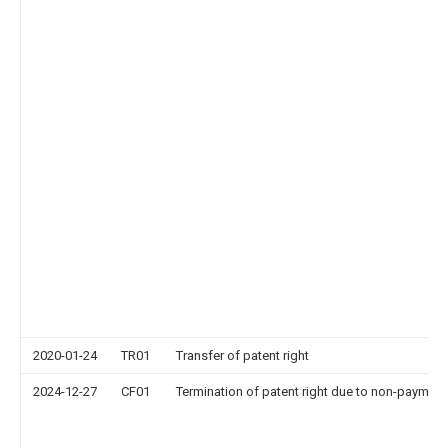
2020-01-24
TR01
Transfer of patent right
2024-12-27
CF01
Termination of patent right due to non-payment