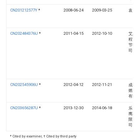
CN201212577Y
*
2008-06-24
2009-03-25
袁勇
CN202484376U
*
2011-04-15
2012-10-10
艾默
程管
节技
司
CN202545906U
*
2012-04-12
2012-11-21
成都
燃气
有限
CN203656287U
*
2013-12-30
2014-06-18
乐山
鹰模
限责
司
* Cited by examiner, † Cited by third party