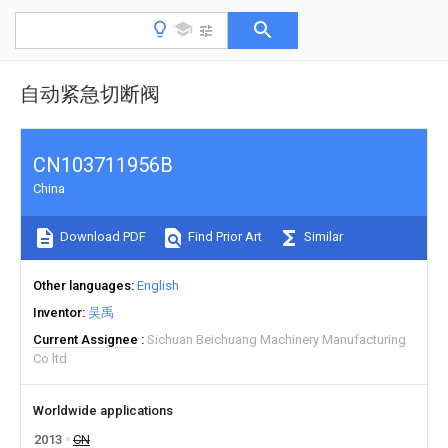
自动紧急切断阀
CN103711956B
China
Download PDF
Find Prior Art
Similar
Other languages
English
Inventor
吴禹
Current Assignee
Sichuan Beichuang Machinery Manufacturing
Co ltd
Worldwide applications
2013
CN