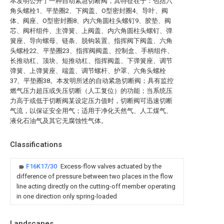
本发明公开了一种自动紧急切断阀，其特征在于：包括六
角头螺栓1、平垫圈2、下阀盖、O型密封圈4、导叶、阀
体、阀座、O型密封圈8、内六角圆柱头螺钉9、胶垫、阀
芯、阀杆组件、主弹簧、上阀盖、内六角圆柱头螺钉、弹
簧座、导向螺母、链条、脱钩装置、指挥阀下阀盖、六角
头螺栓22、平垫圈23、指挥阀阀盖、控制盒、手柄组件、
长推动杠、顶块、短推动杠、指挥阀盖、下弹簧座、调节
弹簧、上弹簧座、端盖、调节螺杆、护罩、六角头螺栓
37、平垫圈38。本发明所述的自动紧急切断阀；具有监控
燃气压力超压或失压切断（人工复位）的功能；当系统压
力高于或低于切断阀某设定压力值时，切断阀可迅速切断
气流，以保证安全用气；适用于净化天然气、人工煤气、
液化石油气及其它无腐蚀性气体。
Classifications
F16K17/30
Excess-flow valves actuated by the
difference of pressure between two places in the flow
line acting directly on the cutting-off member operating
in one direction only spring-loaded
Landscapes