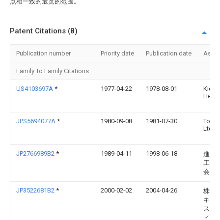
点相一致的最宽的范围。
Patent Citations (8)
Publication number
Priority date
Publication date
Assi
Family To Family Citations
US4103697A
*
1977-04-22
1978-08-01
Kies
Herbe
JPS5694077A
*
1980-09-08
1981-07-30
Tokic
Ltd
JP2766989B2
*
1989-04-11
1998-06-18
進興
工業
会社
JP3522681B2
*
2000-02-02
2004-04-26
株式
キッ
スシ
ィー