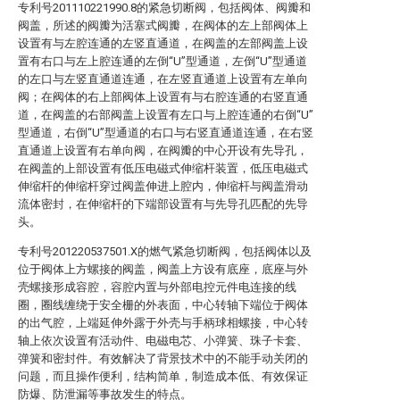
专利号201110221990.8的紧急切断阀，包括阀体、阀瓣和
阀盖，所述的阀瓣为活塞式阀瓣，在阀体的左上部阀体上
设置有与左腔连通的左竖直通道，在阀盖的左部阀盖上设
置有右口与左上腔连通的左倒“U”型通道，左倒“U”型通道
的左口与左竖直通道连通，在左竖直通道上设置有左单向
阀；在阀体的右上部阀体上设置有与右腔连通的右竖直通
道，在阀盖的右部阀盖上设置有左口与上腔连通的右倒“U”
型通道，右倒“U”型通道的右口与右竖直通道连通，在右竖
直通道上设置有右单向阀，在阀瓣的中心开设有先导孔，
在阀盖的上部设置有低压电磁式伸缩杆装置，低压电磁式
伸缩杆的伸缩杆穿过阀盖伸进上腔内，伸缩杆与阀盖滑动
流体密封，在伸缩杆的下端部设置有与先导孔匹配的先导
头。
专利号201220537501.X的燃气紧急切断阀，包括阀体以及
位于阀体上方螺接的阀盖，阀盖上方设有底座，底座与外
壳螺接形成容腔，容腔内置与外部电控元件电连接的线
圈，圈线缠绕于安全栅的外表面，中心转轴下端位于阀体
的出气腔，上端延伸外露于外壳与手柄球相螺接，中心转
轴上依次设置有活动件、电磁电芯、小弹簧、珠子卡套、
弹簧和密封件。有效解决了背景技术中的不能手动关闭的
问题，而且操作便利，结构简单，制造成本低、有效保证
防爆、防泄漏等事故发生的特点。