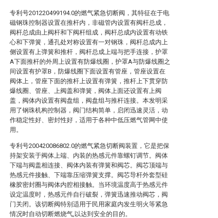
专利号201220499194.0的燃气紧急切断阀，其特征在于电
磁钢珠控制器设置在推杆内，非磁管内设置有阀杆总成，
阀杆总成由上阀杆和下阀杆组成，阀杆总成内设置有动铁
心和下弹簧，通孔处对称设置有一对钢珠，阀杆总成内上
侧设置有上弹簧和推杆，阀杆总成上端与把手连接，护罩
A下面推杆的外周上设置有防爆线圈，护罩A与防爆线圈之
间设置有护罩B，防爆线圈下面设置有管座，管座设置在
阀体上，管座下面的推杆上设置有弹簧，推杆上下贯穿防
爆线圈、管座、上阀盖和弹簧，阀体上面还设置有上阀
盖，阀体内设置有阀盘组，阀盘组与推杆连接。本发明采
用了钢珠机构控制器，阀门结构简单，启闭迅速灵活，动
作稳定性好、密封性好，适用于各种中低压燃气管网中使
用。
专利号200420086802.0的燃气紧急切断阀装置，它是把保
持架安装于阀体上端、内装的热感元件靠螺钉调节。阀体
下端与阀盖相连接、阀体内装有弹簧和阀芯。阀芯顶端与
热感元件接触、下端靠压缩弹簧支撑。阀芯导杆外套型硅
橡胶密封圈与阀体内腔相接触。当环境温度高于热感元件
设定温度时，热感元件自行破裂，弹簧迅速推动阀芯，阀
门关闭。该切断阀特别适用于民用家庭内发生明火等紧急
情况时自动切断燃烧气,以达到安全的目的。