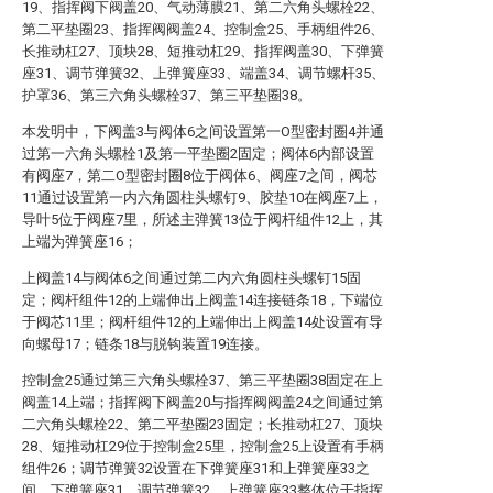
19、指挥阀下阀盖20、气动薄膜21、第二六角头螺栓22、
第二平垫圈23、指挥阀阀盖24、控制盒25、手柄组件26、
长推动杠27、顶块28、短推动杠29、指挥阀盖30、下弹簧
座31、调节弹簧32、上弹簧座33、端盖34、调节螺杆35、
护罩36、第三六角头螺栓37、第三平垫圈38。
本发明中，下阀盖3与阀体6之间设置第一O型密封圈4并通
过第一六角头螺栓1及第一平垫圈2固定；阀体6内部设置
有阀座7，第二O型密封圈8位于阀体6、阀座7之间，阀芯
11通过设置第一内六角圆柱头螺钉9、胶垫10在阀座7上，
导叶5位于阀座7里，所述主弹簧13位于阀杆组件12上，其
上端为弹簧座16；
上阀盖14与阀体6之间通过第二内六角圆柱头螺钉15固
定；阀杆组件12的上端伸出上阀盖14连接链条18，下端位
于阀芯11里；阀杆组件12的上端伸出上阀盖14处设置有导
向螺母17；链条18与脱钩装置19连接。
控制盒25通过第三六角头螺栓37、第三平垫圈38固定在上
阀盖14上端；指挥阀下阀盖20与指挥阀阀盖24之间通过第
二六角头螺栓22、第二平垫圈23固定；长推动杠27、顶块
28、短推动杠29位于控制盒25里，控制盒25上设置有手柄
组件26；调节弹簧32设置在下弹簧座31和上弹簧座33之
间，下弹簧座31、调节弹簧32、上弹簧座33整体位于指挥