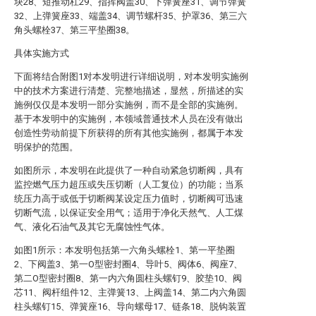
块28、短推动杠29、指挥阀盖30、下弹簧座31、调节弹簧
32、上弹簧座33、端盖34、调节螺杆35、护罩36、第三六
角头螺栓37、第三平垫圈38。
具体实施方式
下面将结合附图1对本发明进行详细说明，对本发明实施例
中的技术方案进行清楚、完整地描述，显然，所描述的实
施例仅仅是本发明一部分实施例，而不是全部的实施例。
基于本发明中的实施例，本领域普通技术人员在没有做出
创造性劳动前提下所获得的所有其他实施例，都属于本发
明保护的范围。
如图所示，本发明在此提供了一种自动紧急切断阀，具有
监控燃气压力超压或失压切断（人工复位）的功能；当系
统压力高于或低于切断阀某设定压力值时，切断阀可迅速
切断气流，以保证安全用气；适用于净化天然气、人工煤
气、液化石油气及其它无腐蚀性气体。
如图1所示：本发明包括第一六角头螺栓1、第一平垫圈
2、下阀盖3、第一O型密封圈4、导叶5、阀体6、阀座7、
第二O型密封圈8、第一内六角圆柱头螺钉9、胶垫10、阀
芯11、阀杆组件12、主弹簧13、上阀盖14、第二内六角圆
柱头螺钉15、弹簧座16、导向螺母17、链条18、脱钩装置