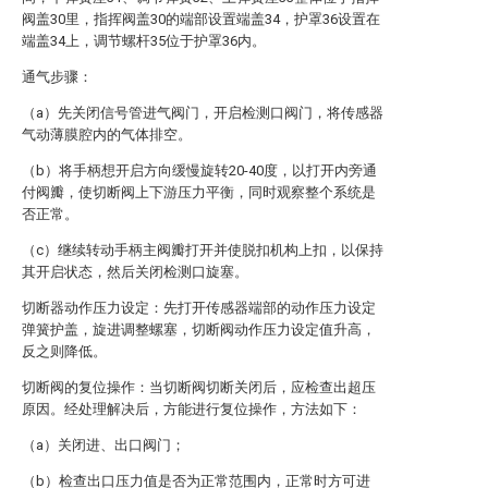
阀盖30里，指挥阀盖30的端部设置端盖34，护罩36设置在
端盖34上，调节螺杆35位于护罩36内。
通气步骤：
（a）先关闭信号管进气阀门，开启检测口阀门，将传感器
气动薄膜腔内的气体排空。
（b）将手柄想开启方向缓慢旋转20-40度，以打开内旁通
付阀瓣，使切断阀上下游压力平衡，同时观察整个系统是
否正常。
（c）继续转动手柄主阀瓣打开并使脱扣机构上扣，以保持
其开启状态，然后关闭检测口旋塞。
切断器动作压力设定：先打开传感器端部的动作压力设定
弹簧护盖，旋进调整螺塞，切断阀动作压力设定值升高，
反之则降低。
切断阀的复位操作：当切断阀切断关闭后，应检查出超压
原因。经处理解决后，方能进行复位操作，方法如下：
（a）关闭进、出口阀门；
（b）检查出口压力值是否为正常范围内，正常时方可进