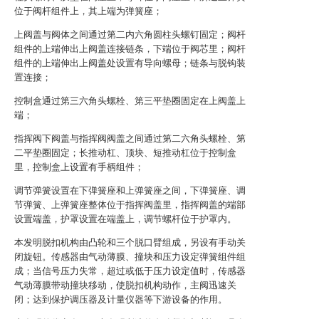
位于阀杆组件上，其上端为弹簧座；
上阀盖与阀体之间通过第二内六角圆柱头螺钉固定；阀杆
组件的上端伸出上阀盖连接链条，下端位于阀芯里；阀杆
组件的上端伸出上阀盖处设置有导向螺母；链条与脱钩装
置连接；
控制盒通过第三六角头螺栓、第三平垫圈固定在上阀盖上
端；
指挥阀下阀盖与指挥阀阀盖之间通过第二六角头螺栓、第
二平垫圈固定；长推动杠、顶块、短推动杠位于控制盒
里，控制盒上设置有手柄组件；
调节弹簧设置在下弹簧座和上弹簧座之间，下弹簧座、调
节弹簧、上弹簧座整体位于指挥阀盖里，指挥阀盖的端部
设置端盖，护罩设置在端盖上，调节螺杆位于护罩内。
本发明脱扣机构由凸轮和三个脱口臂组成，另设有手动关
闭旋钮。传感器由气动薄膜、撞块和压力设定弹簧组件组
成；当信号压力失常，超过或低于压力设定值时，传感器
气动薄膜带动撞块移动，使脱扣机构动作，主阀迅速关
闭；达到保护调压器及计量仪器等下游设备的作用。