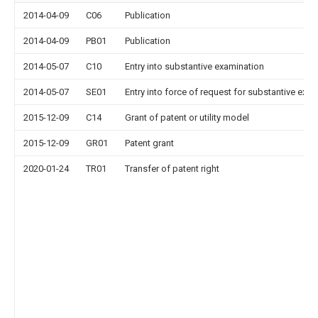
2014-04-09
C06
Publication
2014-04-09
PB01
Publication
2014-05-07
C10
Entry into substantive examination
2014-05-07
SE01
Entry into force of request for substantive exa
2015-12-09
C14
Grant of patent or utility model
2015-12-09
GR01
Patent grant
2020-01-24
TR01
Transfer of patent right