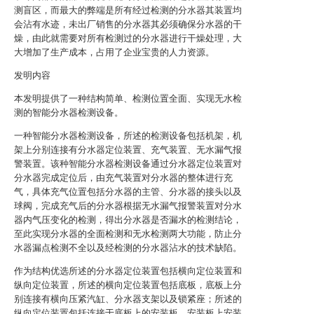
测盲区，而最大的弊端是所有经过检测的分水器其装置均
会沾有水迹，未出厂销售的分水器其必须确保分水器的干
燥，由此就需要对所有检测过的分水器进行干燥处理，大
大增加了生产成本，占用了企业宝贵的人力资源。
发明内容
本发明提供了一种结构简单、检测位置全面、实现无水检
测的智能分水器检测设备。
一种智能分水器检测设备，所述的检测设备包括机架，机
架上分别连接有分水器定位装置、充气装置、无水漏气报
警装置。该种智能分水器检测设备通过分水器定位装置对
分水器完成定位后，由充气装置对分水器的整体进行充
气，具体充气位置包括分水器的主管、分水器的接头以及
球阀，完成充气后的分水器根据无水漏气报警装置对分水
器内气压变化的检测，得出分水器是否漏水的检测结论，
至此实现分水器的全面检测和无水检测两大功能，防止分
水器漏点检测不全以及经检测的分水器沾水的技术缺陷。
作为结构优选所述的分水器定位装置包括横向定位装置和
纵向定位装置，所述的横向定位装置包括底板，底板上分
别连接有横向压紧汽缸、分水器支架以及锁紧座；所述的
纵向定位装置包括连接于底板上的安装板，安装板上安装