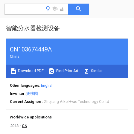
智能分水器检测设备
CN103674449A
China
Download PDF
Find Prior Art
Similar
Other languages
English
Inventor
姚柳园
Current Assignee
Zhejiang Aike Hvac Technology Co ltd
Worldwide applications
2013
CN