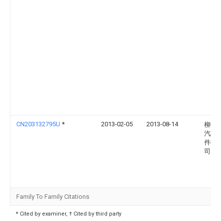
CN203132795U
*
2013-02-05
2013-08-14
柳州
汽车
件有
司
Family To Family Citations
* Cited by examiner, † Cited by third party