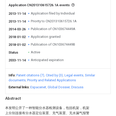
Application CN201310615726.1A events
Application filed by Individual
2013-11-14
Priority to CN201310615726.1A
2013-11-14
Publication of CN103674449A
2014-03-26
Application granted
2018-01-02
Publication of CN103674449B
2018-01-02
Active
Status
Anticipated expiration
2033-11-14
Info
Patent citations (7)
Cited by (3)
Legal events
Similar
documents
Priority and Related Applications
External links
Espacenet
Global Dossier
Discuss
Abstract
本发明公开了一种智能分水器检测设备，包括机架，机架
上分别连接有分水器定位装置、充气装置、无水漏气报警