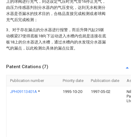
上的球阀进行充气，到达设定气压时充气管16停止充气，
由压力传感器判别分水器内的气压变化，达到无水检测分
水器是否漏水的技术目的，合格品直接完成检测或者球阀
充气后完成检测；
3、对于存在漏点的分水器进行报警，而后升降汽缸25驱
动横梁27使得底板18向下运动进入水槽内也就是连接在底
板18上的分水器进入水槽，通过水槽内的水发现分水器漏
气的漏点，以此检测出具体的漏点位置。
Patent Citations (7)
Publication number
Priority date
Publication date
Assi
JPH09113401A
*
1995-10-20
1997-05-02
Niles
Parts
Ltd