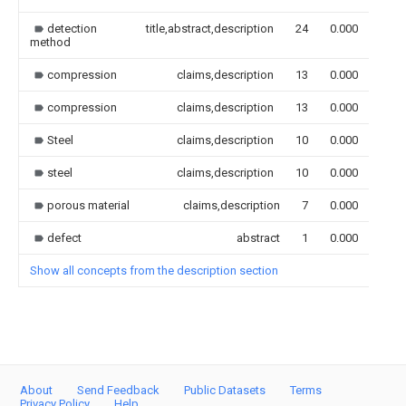
detection
title,abstract,description
24
0.000
method
compression
claims,description
13
0.000
compression
claims,description
13
0.000
Steel
claims,description
10
0.000
steel
claims,description
10
0.000
porous material
claims,description
7
0.000
defect
abstract
1
0.000
Show all concepts from the description section
About
Send Feedback
Public Datasets
Terms
Privacy Policy
Help