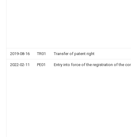
2019-08-16
TR01
Transfer of patent right
2022-02-11
PE01
Entry into force of the registration of the contr