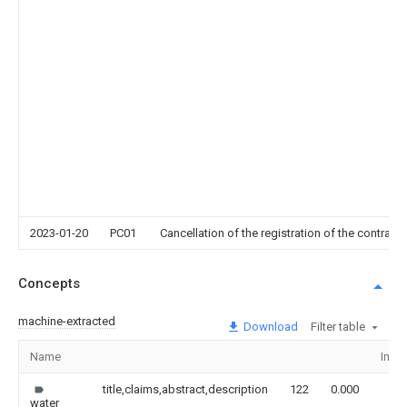
2023-01-20
PC01
Cancellation of the registration of the contract 
Concepts
machine-extracted
Download
Filter table
Name
Imag
title,claims,abstract,description
122
0.000
water