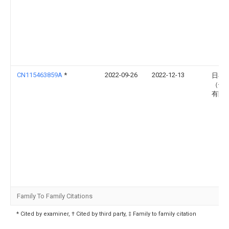
CN115463859A
*
2022-09-26
2022-12-13
日丰
（佛
有限
Family To Family Citations
* Cited by examiner, † Cited by third party, ‡ Family to family citation