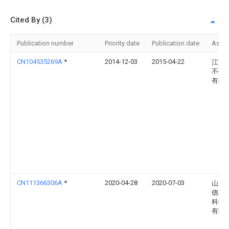
Cited By (3)
Publication number
Priority date
Publication date
Assi
CN104535269A
*
2014-12-03
2015-04-22
江苏
不锈
有限
CN111366306A
*
2020-04-28
2020-07-03
山东
德新
科技
有限