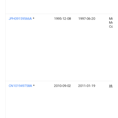
JPH09159566A
*
1995-12-08
1997-06-20
Mitsu
Moto
Corp
CN101949758A
*
2010-09-02
2011-01-19
姚柳