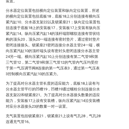
装置。
分水器定位装置包括横向定位装置和纵向定位装置，所述
的横向定位装置包括底板18，底板18上分别连接有横向压
紧汽缸10、分水器支架22以及锁紧座21；纵向定位装置包
括连接于底板18上的安装板17，安装板17上安装有纵向压
紧汽缸14。纵向压紧汽缸14的顶杆端部螺纹连接有管状结
构的顶头20，顶头20一端连接有密封垫片，通过密封垫片
密闭连接接头。锁紧座21密闭连接分水器主管24一端，横
向压紧汽缸10的顶杆端头设有密封头密闭连接分水器主管
24另一端。横向压紧汽缸10上分别连接有第二气管9和第
三气管12，第二气管9和第三气管12的气管内气压均受控
于第一气压调节阀8连接的第一气压表3，通过第一气压表
3控制横向压紧汽缸10的压紧力。
为了提高对分水器主管长度的适应能力，底板18上设有与
分水器主管平行的凹槽19，凹槽19通过螺栓分别连接分水
器支架22和锁紧座21。为了提高对分水器接头数量的适应
能力，安装板17上设有安装槽，纵向压紧汽缸14沿安装槽
对应分水器接头23的数量一对一设置。
充气装置包括锁紧座21，锁紧座21上设有气孔28，气孔28
连通充气管16。