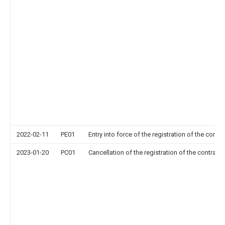
2022-02-11
PE01
Entry into force of the registration of the contr
2023-01-20
PC01
Cancellation of the registration of the contract 