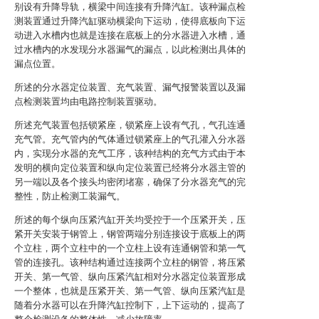
别设有升降导轨，横梁中间连接有升降汽缸。该种漏点检
测装置通过升降汽缸驱动横梁向下运动，使得底板向下运
动进入水槽内也就是连接在底板上的分水器进入水槽，通
过水槽内的水发现分水器漏气的漏点，以此检测出具体的
漏点位置。
所述的分水器定位装置、充气装置、漏气报警装置以及漏
点检测装置均由电路控制装置驱动。
所述充气装置包括锁紧座，锁紧座上设有气孔，气孔连通
充气管。充气管内的气体通过锁紧座上的气孔灌入分水器
内，实现分水器的充气工序，该种结构的充气方式由于本
发明的横向定位装置和纵向定位装置已经将分水器主管的
另一端以及各个接头均密闭堵塞，确保了分水器充气的完
整性，防止检测工装漏气。
所述的每个纵向压紧汽缸开关均受控于一个压紧开关，压
紧开关安装于钢管上，钢管两端分别连接设于底板上的两
个立柱，两个立柱中的一个立柱上设有连通钢管和第一气
管的连接孔。该种结构通过连接两个立柱的钢管，将压紧
开关、第一气管、纵向压紧汽缸相对分水器定位装置形成
一个整体，也就是压紧开关、第一气管、纵向压紧汽缸是
随着分水器可以在升降汽缸控制下，上下运动的，提高了