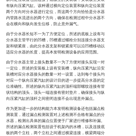
有纵向压紧汽缸。该种通过横向定位装置和纵向定位装置
两个方向对分水器进行定位，而这两个方向恰恰是分水器
内管路水流进出的两个方向，确保在检测过程中分水器不
会在横向和纵向发生位移，防止意外漏气。
由于分水器长短不一为了方便定位，所述的底板上设有与
分水器主管平行的凹槽，凹槽通过螺栓分别连接分水器支
架和锁紧座，由此分水器支架和锁紧座可以沿凹槽移动以
适应分水器的长度，提高本发明检测设备的应用范围。
由于分水器主管上接头数量不一为了方便对接头实现一对
一定位，所述的安装板上设有安装槽，纵向压紧汽缸沿安
装槽对应分水器接头的数量一对一设置，达到每个接头均
对应一个纵向压紧汽缸的设计目的进一步提高分水器的定
位准确性。所述的纵向压紧汽缸的顶杆端部螺纹连接有管
状结构的顶头，顶头一端连接有密封垫片，确保接头与纵
向压紧汽缸的顶杆之间密闭连接不会出现意外漏点。
作为更加进一步的结构能力本发明检测设备还包括漏点检
测装置，通过漏点检测装置对上述检测不合格有漏点的分
水器，检测出具体的漏点位置便于厂家进行维修和补漏。
所述的漏点检测装置包括设于机架内的水槽，以及连接底
板的两个立柱，两个立柱之间通过横梁连接，横梁两端分