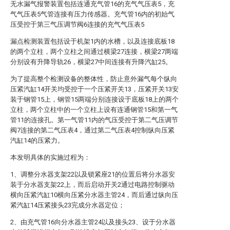
无水漏气报警装置包括连通充气管16的充气气压表5，充
气气压表5气管连接有压力传感器。充气管16内的初始气
压受控于第三气压调节阀6连接的充气气压表5
漏点检测装置包括设于机架1内的水槽，以及连接底板18
的两个立柱，两个立柱之间通过横梁27连接，横梁27两端
分别设有升降导轨26，横梁27中间连接有升降汽缸25。
为了提高整个检测设备的整体性，防止意外漏气每个纵向
压紧汽缸14开关均受控于一个压紧开关13，压紧开关13安
装于钢管15上，钢管15两端分别连接设于底板18上的两个
立柱，两个立柱中的一个立柱上设有连通钢管15和第一气
管11的连接孔。第一气管11内的气压受控于第二气压调节
阀7连接的第二气压表4，通过第二气压表4控制纵向压紧
汽缸14的压紧力。
本发明具体的实施过程为：
1、调整分水器支架22以及锁紧座21的位置后将分水器安
装于分水器支架22上，而后启动开关2通过电路控制驱动
横向压紧汽缸10横向压紧分水器主管24，而后通过纵向压
紧汽缸14压紧接头23完成分水器定位；
2、由充气管16向分水器主管24以及接头23、设于分水器