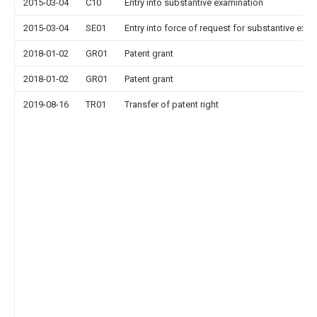
2015-03-04
C10
Entry into substantive examination
2015-03-04
SE01
Entry into force of request for substantive exa
2018-01-02
GR01
Patent grant
2018-01-02
GR01
Patent grant
2019-08-16
TR01
Transfer of patent right