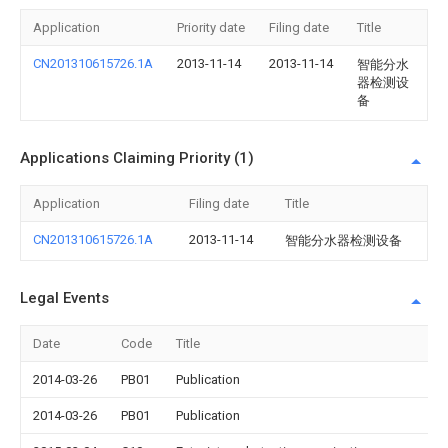
Application
Priority date
Filing date
Title
CN201310615726.1A
2013-11-14
2013-11-14
智能分水
器检测设
备
Applications Claiming Priority (1)
Application
Filing date
Title
CN201310615726.1A
2013-11-14
智能分水器检测设备
Legal Events
Date
Code
Title
2014-03-26
PB01
Publication
2014-03-26
PB01
Publication