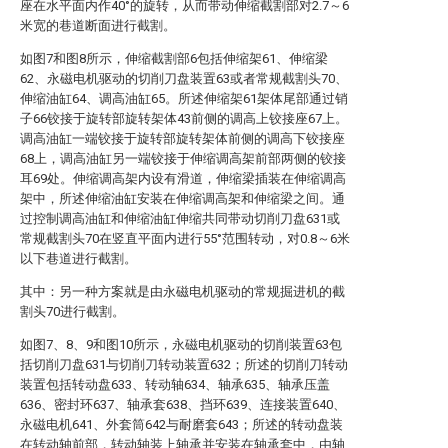
座在水平面内作40°的旋转，从而带动伸缩截割部对2.7～6
米宽的巷道断面进行截割。
如图7和图8所示，伸缩截割部6包括伸缩架61、伸缩梁
62、永磁电机驱动的切削刀盘装置63或者常规截割头70、
伸缩油缸64、调高油缸65。所述伸缩架61架体尾部通过销
子66铰接于旋转部旋转架体43前侧的调高上铰接座67上。
调高油缸一端铰接于旋转部旋转架体前侧的调高下铰接座
68上，调高油缸另一端铰接于伸缩调高架前部两侧的铰接
耳69处。伸缩调高架内设有滑道，伸缩梁插装在伸缩调高
架中，所述伸缩油缸安装在伸缩调高架和伸缩梁之间。通
过控制调高油缸和伸缩油缸伸缩共同带动切削刀盘631或
常规截割头70在竖直平面内进行55°范围转动，对0.8～6米
以下巷道进行截割。
其中：另一种方案就是由永磁电机驱动的常规掘进机的截
割头70进行截割。
如图7、8、9和图10所示，永磁电机驱动的切削装置63包
括切削刀盘631与切削刀转动装置632；所述的切削刀转动
装置包括转动盘633、转动轴634、轴承635、轴承压盖
636、密封环637、轴承套638、挡环639、连接装置640、
永磁电机641、外套筒642与耐磨套643；所述的转动盘装
在转动轴前部，转动轴装上轴承并安装在轴承套中，由轴