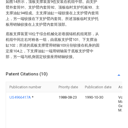
如图14所示，顶板支撑装置9也安装在机组中部。由支护
臂外套筒91、支护臂内套筒92、顶板临时支护托板93、主
支撑油缸94组成。主支撑油缸一端铰接在上支护臂内套筒
上，另一端铰接在下支护臂内套筒。所述顶板临时支护托
板用销轴铰接在上支护臂内套筒顶部。
底板支撑装置10位于综合机械化岩巷掘锚机机组尾部，从
机组中间左右对称各一组，由底板支护臂101、下支撑油
缸102；所述的底板支撑臂用销轴103分别铰接在机身的固
定座104上，下支撑油缸一端用销轴装于底板支护臂中
部，另一端与机身固定铰接座用销轴铰接。
Patent Citations (10)
Publication number
Priority date
Publication date
Assi
US4966417A
*
1988-08-23
1990-10-30
Voest
Masc
Gesel
M.B.H