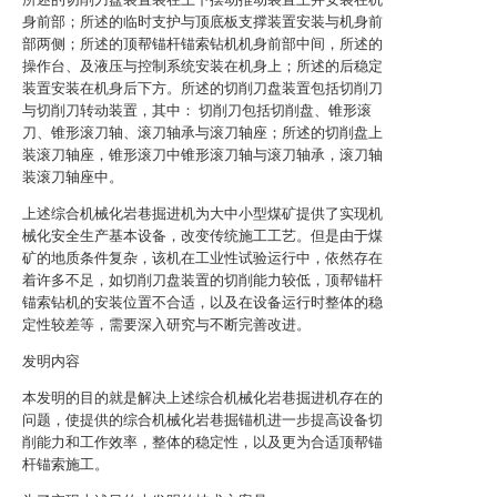
身前部；所述的临时支护与顶底板支撑装置安装与机身前
部两侧；所述的顶帮锚杆锚索钻机机身前部中间，所述的
操作台、及液压与控制系统安装在机身上；所述的后稳定
装置安装在机身后下方。所述的切削刀盘装置包括切削刀
与切削刀转动装置，其中： 切削刀包括切削盘、锥形滚
刀、锥形滚刀轴、滚刀轴承与滚刀轴座；所述的切削盘上
装滚刀轴座，锥形滚刀中锥形滚刀轴与滚刀轴承，滚刀轴
装滚刀轴座中。
上述综合机械化岩巷掘进机为大中小型煤矿提供了实现机
械化安全生产基本设备，改变传统施工工艺。但是由于煤
矿的地质条件复杂，该机在工业性试验运行中，依然存在
着许多不足，如切削刀盘装置的切削能力较低，顶帮锚杆
锚索钻机的安装位置不合适，以及在设备运行时整体的稳
定性较差等，需要深入研究与不断完善改进。
发明内容
本发明的目的就是解决上述综合机械化岩巷掘进机存在的
问题，使提供的综合机械化岩巷掘锚机进一步提高设备切
削能力和工作效率，整体的稳定性，以及更为合适顶帮锚
杆锚索施工。