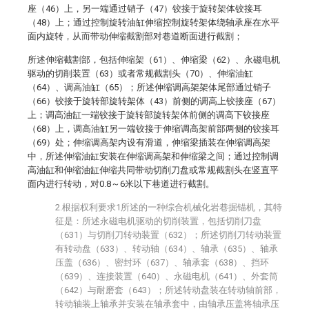
座（46）上，另一端通过销子（47）铰接于旋转架体铰接耳
（48）上；通过控制旋转油缸伸缩控制旋转架体绕轴承座在水平
面内旋转，从而带动伸缩截割部对巷道断面进行截割；
所述伸缩截割部，包括伸缩架（61）、伸缩梁（62）、永磁电机
驱动的切削装置（63）或者常规截割头（70）、伸缩油缸
（64）、调高油缸（65）；所述伸缩调高架架体尾部通过销子
（66）铰接于旋转部旋转架体（43）前侧的调高上铰接座（67）
上；调高油缸一端铰接于旋转部旋转架体前侧的调高下铰接座
（68）上，调高油缸另一端铰接于伸缩调高架前部两侧的铰接耳
（69）处；伸缩调高架内设有滑道，伸缩梁插装在伸缩调高架
中，所述伸缩油缸安装在伸缩调高架和伸缩梁之间；通过控制调
高油缸和伸缩油缸伸缩共同带动切削刀盘或常规截割头在竖直平
面内进行转动，对0.8～6米以下巷道进行截割。
2.根据权利要求1所述的一种综合机械化岩巷掘锚机，其特
征是：所述永磁电机驱动的切削装置，包括切削刀盘
（631）与切削刀转动装置（632）；所述切削刀转动装置
有转动盘（633）、转动轴（634）、轴承（635）、轴承
压盖（636）、密封环（637）、轴承套（638）、挡环
（639）、连接装置（640）、永磁电机（641）、外套筒
（642）与耐磨套（643）；所述转动盘装在转动轴前部，
转动轴装上轴承并安装在轴承套中，由轴承压盖将轴承压