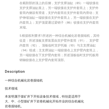
在截割部的顶上的后侧，支护支撑油缸（85）一端铰接在
支护支撑油缸座上，另一端铰接在支护外套筒上；支护外
套筒内侧设有滑道，支护内套筒在支护外套筒内滑动；支
护伸缩油缸一端铰接在支护外套筒上，另一端铰接在支护
内套筒上；支护顶梁通过梁销子（86）铰接在支护内套筒
末端。
5.根据权利要求1所述的一种综合机械化岩巷掘锚机，其特
征是：所述顶板支撑装置由支护臂外套筒（91）、支护臂
内套筒（92）、顶板临时支护托板（93）与主支撑油缸
（94）组成；主支撑油缸一端铰接在上支护臂内套筒上，
另一端铰接在下支护臂内套筒；所述顶板临时支护托板用
销轴铰接在上支护臂内套筒顶部。
Description
一种综合机械化岩巷掘锚机
技术领域
本发明属于煤矿井下开拓设备技术领域，特别是适用于
大、中、小型煤矿井下岩巷机械化开拓作业的综合机械化
岩巷掘锚机。