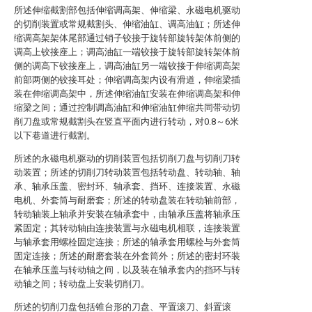
所述伸缩截割部包括伸缩调高架、伸缩梁、永磁电机驱动
的切削装置或常规截割头、伸缩油缸、调高油缸；所述伸
缩调高架架体尾部通过销子铰接于旋转部旋转架体前侧的
调高上铰接座上；调高油缸一端铰接于旋转部旋转架体前
侧的调高下铰接座上，调高油缸另一端铰接于伸缩调高架
前部两侧的铰接耳处；伸缩调高架内设有滑道，伸缩梁插
装在伸缩调高架中，所述伸缩油缸安装在伸缩调高架和伸
缩梁之间；通过控制调高油缸和伸缩油缸伸缩共同带动切
削刀盘或常规截割头在竖直平面内进行转动，对0.8～6米
以下巷道进行截割。
所述的永磁电机驱动的切削装置包括切削刀盘与切削刀转
动装置；所述的切削刀转动装置包括转动盘、转动轴、轴
承、轴承压盖、密封环、轴承套、挡环、连接装置、永磁
电机、外套筒与耐磨套；所述的转动盘装在转动轴前部，
转动轴装上轴承并安装在轴承套中，由轴承压盖将轴承压
紧固定；其转动轴由连接装置与永磁电机相联，连接装置
与轴承套用螺栓固定连接；所述的轴承套用螺栓与外套筒
固定连接；所述的耐磨套装在外套筒外；所述的密封环装
在轴承压盖与转动轴之间，以及装在轴承套内的挡环与转
动轴之间；转动盘上安装切削刀。
所述的切削刀盘包括锥台形的刀盘、平置滚刀、斜置滚