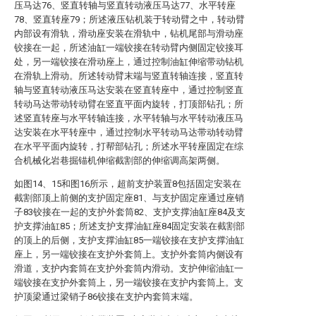
压马达76、竖直转轴与竖直转动液压马达77、水平转座
78、竖直转座79；所述液压钻机装于转动臂之中，转动臂
内部设有滑轨，滑动座安装在滑轨中，钻机尾部与滑动座
铰接在一起，所述油缸一端铰接在转动臂内侧固定铰接耳
处，另一端铰接在滑动座上，通过控制油缸伸缩带动钻机
在滑轨上滑动。所述转动臂末端与竖直转轴连接，竖直转
轴与竖直转动液压马达安装在竖直转座中，通过控制竖直
转动马达带动转动臂在竖直平面内旋转，打顶部钻孔；所
述竖直转座与水平转轴连接，水平转轴与水平转动液压马
达安装在水平转座中，通过控制水平转动马达带动转动臂
在水平平面内旋转，打帮部钻孔；所述水平转座固定在综
合机械化岩巷掘锚机伸缩截割部的伸缩调高架两侧。
如图14、15和图16所示，超前支护装置8包括固定安装在
截割部顶上前侧的支护固定座81、与支护固定座通过座销
子83铰接在一起的支护外套筒82、支护支撑油缸座84及支
护支撑油缸85；所述支护支撑油缸座84固定安装在截割部
的顶上的后侧，支护支撑油缸85一端铰接在支护支撑油缸
座上，另一端铰接在支护外套筒上。支护外套筒内侧设有
滑道，支护内套筒在支护外套筒内滑动。支护伸缩油缸一
端铰接在支护外套筒上，另一端铰接在支护内套筒上。支
护顶梁通过梁销子86铰接在支护内套筒末端。