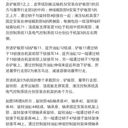
及铲板部1之上，皮带或刮板运输机52安装在铲板部1的后
方与履带行走部2的中间；伸缩截割部6安装于铲板部1的
正上方，通过销子与旋转部4铰接在一起；液压钻机装置7
固定安装在伸缩截割部6的两侧面，每侧包括一组顶帮锚杆
锚索钻机71；顶底板支撑装置10位于机组中部和尾部，液
压控制系统11及电气控制系统12分别位于机架3的左右两
侧。
所述铲板部1由铲板11、提升油缸12组成，铲板11通过销
子13铰接在机架前部下铰接耳14，提升油缸12一端通过销
子15铰接在机架前部上铰接耳16，另一端通过销子17铰接
在铲板上。通过控制提升油缸伸缩来提起和放下铲板。所
述履带行走部2为液压马达、减速器驱动履带行走。
所述机架3为机组的整个承载部分，铲板部、履带行走部、
旋转部、皮带运输部、顶底板支撑装置、液压控制系统及
电气控制系统分别安装在机架的各个方位。
如图5和图6所示，旋转部4由轴承座41、轴承42、旋转架
体43、旋转油缸44组成。轴承座、轴承固定安装在机架上
部，旋转架体可绕轴承座旋转。旋转油缸一端通过销子45
铰接于机架基座46上，另一端通过销子47铰接于旋转架体
铰接耳48上。通过控制旋转油缸伸缩控制旋转架体绕轴承