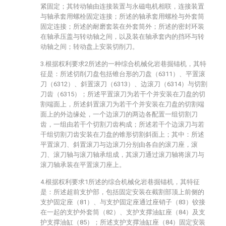
紧固定；其转动轴由连接装置与永磁电机相联，连接装置
与轴承套用螺栓固定连接；所述的轴承套用螺栓与外套筒
固定连接；所述的耐磨套装在外套筒外；所述的密封环装
在轴承压盖与转动轴之间，以及装在轴承套内的挡环与转
动轴之间；转动盘上安装切削刀。
3.根据权利要求2所述的一种综合机械化岩巷掘锚机，其特
征是：所述切削刀盘包括锥台形的刀盘（6311）、平置滚
刀（6312）、斜置滚刀（6313）、边滚刀（6314）与切割
刀齿（6315）；所述平置滚刀为若干个并安装在刀盘的切
割端面上，所述斜置滚刀为若干个并安装在刀盘的切割端
面上的外边缘处，一个边滚刀的两边各配置一组切割刀
齿，一组由若干个切割刀齿构成；所述若干个边滚刀与若
干组切割刀齿安装在刀盘的锥形切割斜面上；其中：所述
平置滚刀、斜置滚刀与边滚刀分别由各自的滚刀座，滚
刀、滚刀轴与滚刀轴承组成，其滚刀通过滚刀轴将滚刀与
滚刀轴承装在平置滚刀座上。
4.根据权利要求1所述的综合机械化岩巷掘锚机，其特征
是：所述超前支护部，包括固定安装在截割部顶上前侧的
支护固定座（81）、与支护固定座通过座销子（83）铰接
在一起的支护外套筒（82）、支护支撑油缸座（84）及支
护支撑油缸（85）；所述支护支撑油缸座（84）固定安装