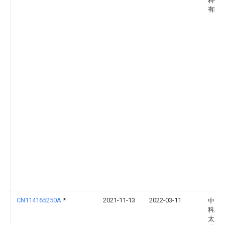
科技
有限
CN114165250A
*
2021-11-13
2022-03-11
中国
科工
太原