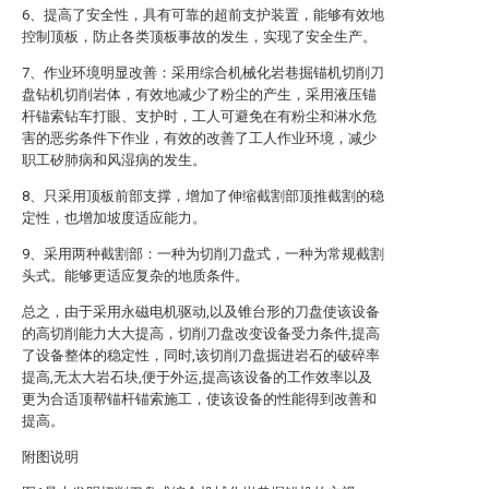
6、提高了安全性，具有可靠的超前支护装置，能够有效地
控制顶板，防止各类顶板事故的发生，实现了安全生产。
7、作业环境明显改善：采用综合机械化岩巷掘锚机切削刀
盘钻机切削岩体，有效地减少了粉尘的产生，采用液压锚
杆锚索钻车打眼、支护时，工人可避免在有粉尘和淋水危
害的恶劣条件下作业，有效的改善了工人作业环境，减少
职工矽肺病和风湿病的发生。
8、只采用顶板前部支撑，增加了伸缩截割部顶推截割的稳
定性，也增加坡度适应能力。
9、采用两种截割部：一种为切削刀盘式，一种为常规截割
头式。能够更适应复杂的地质条件。
总之，由于采用永磁电机驱动,以及锥台形的刀盘使该设备
的高切削能力大大提高，切削刀盘改变设备受力条件,提高
了设备整体的稳定性，同时,该切削刀盘掘进岩石的破碎率
提高,无太大岩石块,便于外运,提高该设备的工作效率以及
更为合适顶帮锚杆锚索施工，使该设备的性能得到改善和
提高。
附图说明