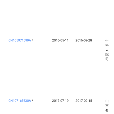
CN105971599A
*
2016-05-11
2016-09-28
中国
科工
太原
院有
司
CN107165630A
*
2017-07-19
2017-09-15
山西
重工
有限