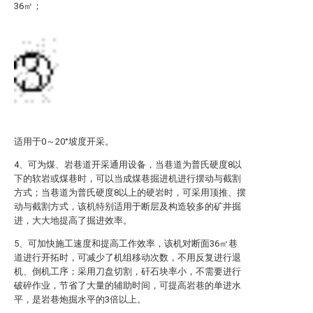
36㎡；
适用于0～20°坡度开采。
4、可为煤、岩巷道开采通用设备，当巷道为普氏硬度8以
下的软岩或煤巷时，可以当成煤巷掘进机进行摆动与截割
方式；当巷道为普氏硬度8以上的硬岩时，可采用顶推、摆
动与截割方式，该机特别适用于断层及构造较多的矿井掘
进，大大地提高了掘进效率。
5、可加快施工速度和提高工作效率，该机对断面36㎡巷
道进行开拓时，可减少了机组移动次数，不用反复进行退
机、倒机工序；采用刀盘切割，矸石块率小，不需要进行
破碎作业，节省了大量的辅助时间，可提高岩巷的单进水
平，是岩巷炮掘水平的3倍以上。