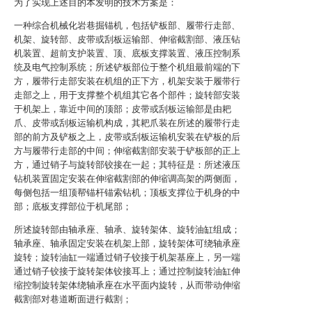
为了实现上述目的本发明的技术方案是：
一种综合机械化岩巷掘锚机，包括铲板部、履带行走部、
机架、旋转部、皮带或刮板运输部、伸缩截割部、液压钻
机装置、超前支护装置、顶、底板支撑装置、液压控制系
统及电气控制系统；所述铲板部位于整个机组最前端的下
方，履带行走部安装在机组的正下方，机架安装于履带行
走部之上，用于支撑整个机组其它各个部件；旋转部安装
于机架上，靠近中间的顶部；皮带或刮板运输部是由耙
爪、皮带或刮板运输机构成，其耙爪装在所述的履带行走
部的前方及铲板之上，皮带或刮板运输机安装在铲板的后
方与履带行走部的中间；伸缩截割部安装于铲板部的正上
方，通过销子与旋转部铰接在一起；其特征是：所述液压
钻机装置固定安装在伸缩截割部的伸缩调高架的两侧面，
每侧包括一组顶帮锚杆锚索钻机；顶板支撑位于机身的中
部；底板支撑部位于机尾部；
所述旋转部由轴承座、轴承、旋转架体、旋转油缸组成；
轴承座、轴承固定安装在机架上部，旋转架体可绕轴承座
旋转；旋转油缸一端通过销子铰接于机架基座上，另一端
通过销子铰接于旋转架体铰接耳上；通过控制旋转油缸伸
缩控制旋转架体绕轴承座在水平面内旋转，从而带动伸缩
截割部对巷道断面进行截割；