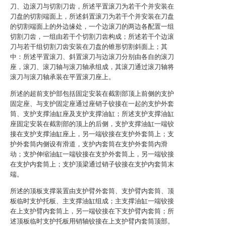
刀、边滚刀与切割刀齿，所述平置滚刀为若干个并安装在
刀盘的切割端面上，所述斜置滚刀为若干个并安装在刀盘
的切割端面上的外边缘处，一个边滚刀的两边各配置一组
切割刀齿，一组由若干个切割刀齿构成；所述若干个边滚
刀与若干组切割刀齿安装在刀盘的锥形切割斜面上；其
中：所述平置滚刀、斜置滚刀与边滚刀分别由各自的滚刀
座，滚刀、滚刀轴与滚刀轴承组成，其滚刀通过滚刀轴将
滚刀与滚刀轴承装在平置滚刀座上。
所述的超前支护部包括固定安装在截割部顶上前侧的支护
固定座、与支护固定座通过座销子铰接在一起的支护外套
筒、支护支撑油缸座及支护支撑油缸；所述支护支撑油缸
座固定安装在截割部的顶上的后侧，支护支撑油缸一端铰
接在支护支撑油缸座上，另一端铰接在支护外套筒上；支
护外套筒内侧设有滑道，支护内套筒在支护外套筒内滑
动；支护伸缩油缸一端铰接在支护外套筒上，另一端铰接
在支护内套筒上；支护顶梁通过销子铰接在支护内套筒末
端。
所述的顶板支撑装置由支护臂外套筒、支护臂内套筒、顶
板临时支护托板、主支撑油缸组成；主支撑油缸一端铰接
在上支护臂内套筒上，另一端铰接在下支护臂内套筒；所
述顶板临时支护托板用销轴铰接在上支护臂内套筒顶部。