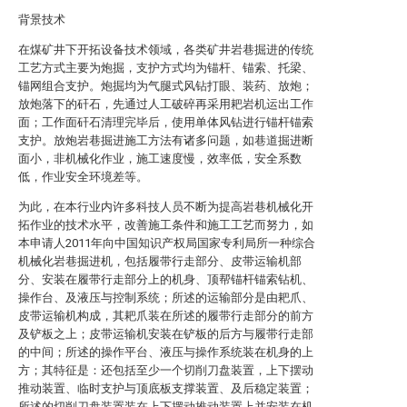
背景技术
在煤矿井下开拓设备技术领域，各类矿井岩巷掘进的传统
工艺方式主要为炮掘，支护方式均为锚杆、锚索、托梁、
锚网组合支护。炮掘均为气腿式风钻打眼、装药、放炮；
放炮落下的矸石，先通过人工破碎再采用耙岩机运出工作
面；工作面矸石清理完毕后，使用单体风钻进行锚杆锚索
支护。放炮岩巷掘进施工方法有诸多问题，如巷道掘进断
面小，非机械化作业，施工速度慢，效率低，安全系数
低，作业安全环境差等。
为此，在本行业内许多科技人员不断为提高岩巷机械化开
拓作业的技术水平，改善施工条件和施工工艺而努力，如
本申请人2011年向中国知识产权局国家专利局所一种综合
机械化岩巷掘进机，包括履带行走部分、皮带运输机部
分、安装在履带行走部分上的机身、顶帮锚杆锚索钻机、
操作台、及液压与控制系统；所述的运输部分是由耙爪、
皮带运输机构成，其耙爪装在所述的履带行走部分的前方
及铲板之上；皮带运输机安装在铲板的后方与履带行走部
的中间；所述的操作平台、液压与操作系统装在机身的上
方；其特征是：还包括至少一个切削刀盘装置，上下摆动
推动装置、临时支护与顶底板支撑装置、及后稳定装置；
所述的切削刀盘装置装在上下摆动推动装置上并安装在机