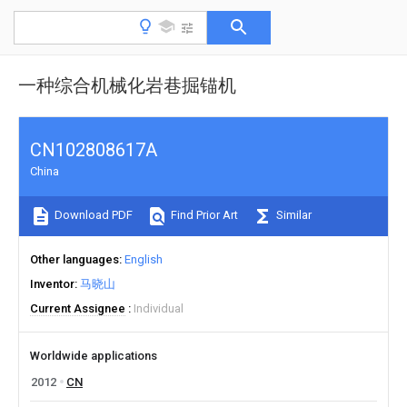
一种综合机械化岩巷掘锚机
CN102808617A
China
Download PDF
Find Prior Art
Similar
Other languages
English
Inventor
马晓山
Current Assignee
Individual
Worldwide applications
2012
CN