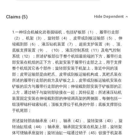
Claims
(5)
Hide Dependent
1.一种综合机械化岩巷掘锚机，包括铲板部（1）、履带行走部
（2）、机架（3）、旋转部（4）、皮带或刮板运输部（5）、伸
缩截割部（6）、液压钻机装置（7）、超前支护装置（8）、顶、
底板支撑装置（9）、（10）、液压控制系统（11）及电气控制
系统（12）；所述铲板部位于整个机组最前端的下方，履带行走
部安装在机组的正下方，机架安装于履带行走部之上，用于支撑
整个机组其它各个部件；旋转部安装于机架上，靠近中间的顶
部；皮带运输部是由耙爪、皮带或刮板运输机构成，其耙爪装在
所述的履带行走部的前方及铲板之上，皮带或刮板运输机安装在
铲板的后方与履带行走部的中间；伸缩截割部安装于铲板部的正
上方，通过销子与旋转部铰接在一起；其特征是：所述液压钻机
装置固定安装在伸缩截割部的伸缩调高架的两侧面，每侧包括一
组顶帮锚杆锚索钻机；顶板支撑位于机身的中部；底板支撑部位
于机尾部；
所述旋转部由轴承座（41）、轴承（42）、旋转架体（43）、旋
转油缸组成（44）；轴承座、轴承固定安装在机架上部，旋转架
体可绕轴承座旋转；旋转油缸一端通过销子（45）铰接于机架基