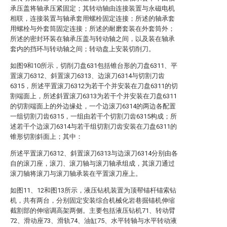
承压盖将轴承压紧固定；其转动轴由连接装置与永磁电机
相联，连接装置与轴承套用螺栓固定连接；所述的轴承套
用螺栓与外套筒固定连接；所述的耐磨套装在外套筒外；
所述的密封环装在轴承压盖与转动轴之间，以及装在轴承
套内的挡环与转动轴之间；转动盘上安装切削刀。
如图9和10所示，切削刀盘631包括锥台形的刀盘6311、平
置滚刀6312、斜置滚刀6313、边滚刀6314与切割刀齿
6315，所述平置滚刀6312为若干个并安装在刀盘6311的切
割端面上，所述斜置滚刀6313为若干个并安装在刀盘6311
的切割端面上的外边缘处，一个边滚刀6314的两边各配置
一组切割刀齿6315，一组由若干个切割刀齿6315构成；所
述若干个边滚刀6314与若干组切割刀齿安装在刀盘6311的
锥形切割斜面上；其中：
所述平置滚刀6312、斜置滚刀6313与边滚刀6314分别由各
自的滚刀座，滚刀、滚刀轴与滚刀轴承组成，其滚刀通过
滚刀轴将滚刀与滚刀轴承装在平置滚刀座上。
如图11、12和图13所示，液压钻机装置为顶帮锚杆锚索钻
机，共有两台，分别固定安装综合机械化岩巷掘锚机伸缩
截割部的伸缩调高架两侧。主要包括液压钻机71、转动臂
72、滑动座73、滑轨74、油缸75、水平转轴与水平转动液