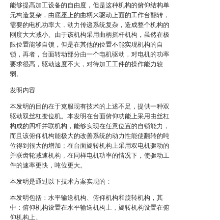
能够提高加工设备的自由度，但是这种机构的俯仰结构单
元构造复杂，由底座上的曲柄来驱动上面的工作台翻转，
需要的电机功率大，动力传递系统复杂，造成整个机构的
刚度大大减小。由于该机构采用曲柄摇杆机构，虽然在极
限位置能够自锁，但是在其他的位置不能实现机构的自
锁，再者，台面转动部分由一个电机驱动，对电机的功率
要求很高，驱动速度不大，对待加工工件的操作能力较
弱。
发明内容
本发明的目的在于克服现有技术的上述不足，提供一种双
驱动双丝杠变位机。本发明在台面俯仰功能上采用由丝杠
构成的四杆并联机构，能够实现在任意位置的自锁能力，
而且该俯仰机构能极大的改善系统的动力性能使翻转的吨
位得到很大的增加；在台面旋转机构上采用双电机驱动的
并联齿轮减速机构，在同样电机功率的情况下，使驱动工
件的速率更快，吨位更大。
本发明是通过以下技术方案实现的：
本发明包括：水平输送机构、俯仰机构和旋转机构，其
中：俯仰机构设置在水平输送机构上，旋转机构设置在俯
仰机构上。