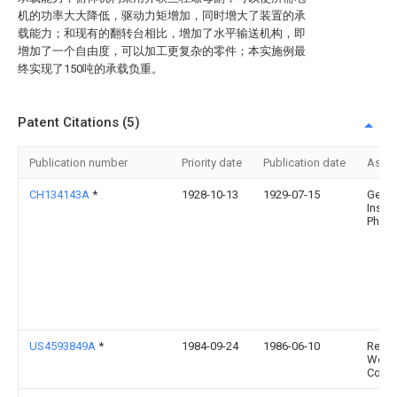
机的功率大大降低，驱动力矩增加，同时增大了装置的承
载能力；和现有的翻转台相比，增加了水平输送机构，即
增加了一个自由度，可以加工更复杂的零件；本实施例最
终实现了150吨的承载负重。
Patent Citations (5)
Publication number
Priority date
Publication date
Assi
CH134143A
*
1928-10-13
1929-07-15
Genev
Instr
Physi
US4593849A
*
1984-09-24
1986-06-10
Repub
Weld
Comp