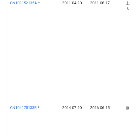
CN102152135A
*
2011-04-20
2011-08-17
上海
大学
CN104175133B
*
2014-07-10
2016-06-15
燕山