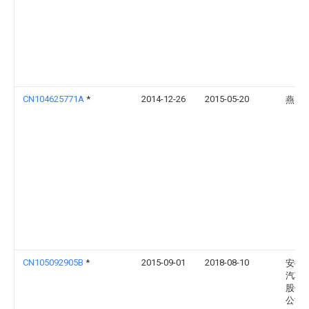
CN104625771A
*
2014-12-26
2015-05-20
燕山
CN105092905B
*
2015-09-01
2018-08-10
安徽
汽车
股份
公司