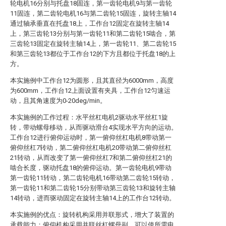
轮电机16分别与托盘18固连，第一齿轮电机9与第一齿轮
11固连，第二齿轮电机16与第二齿轮15固连，旋转主轴14
通过轴承垂直在托盘18上，工作台12固定在旋转主轴14
上，第三齿轮13分别与第一齿轮11和第二齿轮15啮合，第
三齿轮13固定在旋转主轴14上，第一齿轮11、第二齿轮15
和第三齿轮13都位于工作台12的下方且都位于托盘18的上
方。
本实施例中工作台12为圆形，且其直径为6000mm，高度
为600mm，工作台12上面设置有夹具，工作台12匀速运
动，且其角速度为0-20deg/min。
本实施例的工作过程：水平丝杠电机2驱动水平丝杠1旋
转，带动螺母移动，从而驱动滑台4实现水平方向的运动。
工作台12进行俯仰运动时，第一俯仰丝杠电机8带动第一
俯仰丝杠7转动，第二俯仰丝杠电机20带动第二俯仰丝杠
21转动，从而改变了第一俯仰丝杠7和第二俯仰丝杠21的
啮合长度，驱动托盘18的俯仰运动。第一齿轮电机9带动
第一齿轮11转动，第二齿轮电机16带动第二齿轮15转动，
第一齿轮11和第二齿轮15分别带动第三齿轮13和旋转主轴
14转动，进而驱动固定在旋转主轴14上的工作台12转动。
本实施例的优点：旋转机构采用并联形式，增大了装置的
承载能力；俯仰机构采用并联丝杠螺母副，可以使所需电