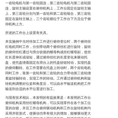
一齿轮电机与第一齿轮固连，第二齿轮电机与第二齿轮固
连，旋转主轴设置在俯仰机构上，工作台固定在旋转主轴
上，第三齿轮分别与第一齿轮和第二齿轮啮合，第三齿轮
固定在旋转主轴上，三个齿轮都位于工作台下方且位于俯
仰机构上方。
所述的工作台上设置有夹具。
本实施例中当对待加工工件进行俯仰变位时，两个俯仰丝
杠电机同时工作，分别带动两个俯仰丝杠进行旋转，旋转
的俯仰丝杠通过与滑台铰接的螺母构成丝杠螺母副，使丝
杠长度伸长或缩短，通过俯仰丝杠的长度变化来驱动托
盘，使托盘绕着固定在滑台上的托盘铰链转动，实现托盘
的俯仰翻转。在工件需要在托盘上转动时，两个齿轮电机
同时工作，靠第一齿轮和第二齿轮的合力带动第三齿轮绕
着旋转轴转动，实现工件的转动。工件通过俯仰机构和旋
转机构调整好位姿和角度后，可以由水平输送机构把工件
输送到合适的水平位置进行加工。
与现有技术相比，本发明的有益效果是：本发明的工作台
俯仰机构采用丝杠螺母机构，可以实现零件在各个加工位
置的自锁，并且工作台俯仰驱动机构和工作台旋转机构均
采用并联形式，使驱动功率有很大的增加，能够驱动更大