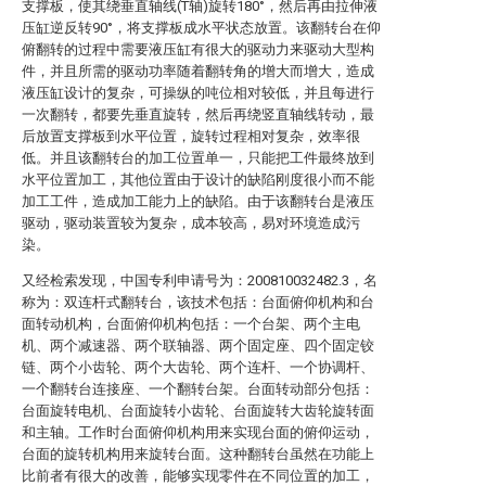
支撑板，使其绕垂直轴线(T轴)旋转180°，然后再由拉伸液
压缸逆反转90°，将支撑板成水平状态放置。该翻转台在仰
俯翻转的过程中需要液压缸有很大的驱动力来驱动大型构
件，并且所需的驱动功率随着翻转角的增大而增大，造成
液压缸设计的复杂，可操纵的吨位相对较低，并且每进行
一次翻转，都要先垂直旋转，然后再绕竖直轴线转动，最
后放置支撑板到水平位置，旋转过程相对复杂，效率很
低。并且该翻转台的加工位置单一，只能把工件最终放到
水平位置加工，其他位置由于设计的缺陷刚度很小而不能
加工工件，造成加工能力上的缺陷。由于该翻转台是液压
驱动，驱动装置较为复杂，成本较高，易对环境造成污
染。
又经检索发现，中国专利申请号为：200810032482.3，名
称为：双连杆式翻转台，该技术包括：台面俯仰机构和台
面转动机构，台面俯仰机构包括：一个台架、两个主电
机、两个减速器、两个联轴器、两个固定座、四个固定铰
链、两个小齿轮、两个大齿轮、两个连杆、一个协调杆、
一个翻转台连接座、一个翻转台架。台面转动部分包括：
台面旋转电机、台面旋转小齿轮、台面旋转大齿轮旋转面
和主轴。工作时台面俯仰机构用来实现台面的俯仰运动，
台面的旋转机构用来旋转台面。这种翻转台虽然在功能上
比前者有很大的改善，能够实现零件在不同位置的加工，