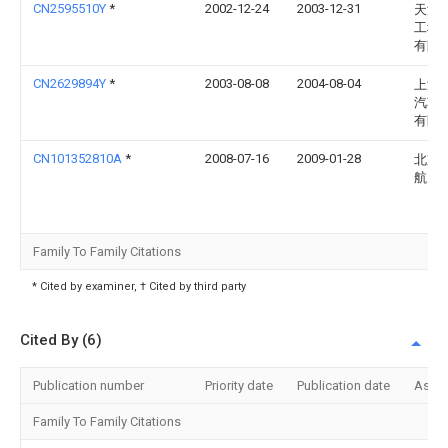
CN2595510Y
*
2002-12-24
2003-12-31
天津
工程
有限
CN2629894Y
*
2003-08-08
2004-08-04
上海
汽车
有限
CN101352810A
*
2008-07-16
2009-01-28
北京
航天
Family To Family Citations
* Cited by examiner, † Cited by third party
Cited By (6)
Publication number
Priority date
Publication date
Assi
Family To Family Citations