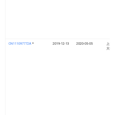
CN111097772A
*
2019-12-13
2020-05-05
上海
大学