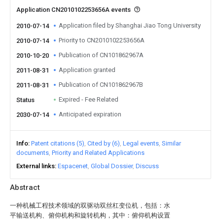
Application CN2010102253656A events
Application filed by Shanghai Jiao Tong University
2010-07-14
Priority to CN2010102253656A
2010-07-14
Publication of CN101862967A
2010-10-20
Application granted
2011-08-31
Publication of CN101862967B
2011-08-31
Expired - Fee Related
Status
Anticipated expiration
2030-07-14
Info
Patent citations (5)
Cited by (6)
Legal events
Similar
documents
Priority and Related Applications
External links
Espacenet
Global Dossier
Discuss
Abstract
一种机械工程技术领域的双驱动双丝杠变位机，包括：水
平输送机构、俯仰机构和旋转机构，其中：俯仰机构设置