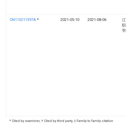
CN113211397A
*
2021-05-10
2021-08-06
江苏
职业
学院
* Cited by examiner, † Cited by third party, ‡ Family to family citation