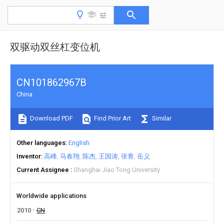
双驱动双丝杠变位机
CN101862967B
China
Download PDF
Find Prior Art
Similar
Other languages
English
Inventor
高峰
马春翔
陈杰
王国涛
张青
岳义
Current Assignee
Shanghai Jiao Tong University
Worldwide applications
2010
CN