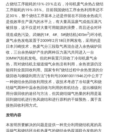
占烧结工序能耗的13％-23％左右，冷却机废气余热占烧结
工序能耗的19％-35％。目前我国烧结工序余热利用率还不
足30％，整个烧结工序基本上还是停留在不回收余热或只
是低效率生产蒸汽的水平上，有大量高温废气或低压蒸汽
被排放，这不仅是对大量可用能源的浪费，而且还会对环
2
境造成热污染。武钢的1#、4#、5#烧结机(435m
)环冷机
废气余热发电装置于2009年2月18日并网发电，采用的是
日本川崎技术，热废气分三段取气再混合进入余热锅炉回
收，三台余热锅炉产生的两种压力蒸汽共同进入一台
33MW汽轮机发电。但此种装置只回收了冷却机废气余
热，而对烧结机主烟道烟气余热没有利用，余热资源仍没
能得到全面回收利用。国家专利“烧结过程中余热资源的分
级回收与梯级利用方法”(专利号200810011946.2)中公开了
一种烧结余热回收利用技术，该技术考虑了冷却废气和烧
结烟气两种中温余热回收与利用的有机结合，提出梯级利
用分级回收的途径与方法，但其烧结烟气热量的利用是返
回到烧结机进行热风烧结和进行原料的干燥预热，属于直
接热回收利用方式。
发明内容
本发明所要解决的问题是提供一种充分利用烧结机尾的高
温烟气和烧结环冷机热废气的烧结余热双源联合发电的方