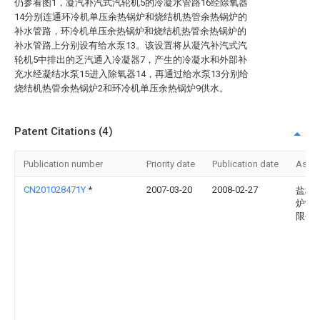
仍参看图1，凝汽补汽式汽轮机5的冷凝水管路16经除氧器
14分别连通环冷机单压余热锅炉和烧结机热管余热锅炉的
补水管路，环冷机单压余热锅炉和烧结机热管余热锅炉的
补水管路上分别设有给水泵13。该设置将从凝汽补汽式汽
轮机5中排出的乏汽通入冷凝器7，产生的冷凝水和外部补
充水经凝结水泵15进入除氧器14，再通过给水泵13分别给
烧结机热管余热锅炉2和环冷机单压余热锅炉9供水。
Patent Citations (4)
Publication number
Priority date
Publication date
Assi
CN201028471Y
*
2007-03-20
2008-02-27
盐城
炉制
限公