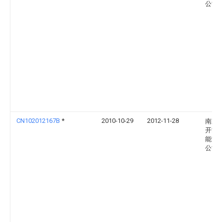
公司
CN102012167B
*
2010-10-29
2012-11-28
南京
开能
能源
公司