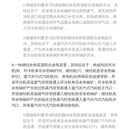
2.根据权利要求1所述的烧结余热双源联合发电的方法，其
特征在于：所述单压余热锅炉排出的热废气，首先按照环
冷机进口风温范围从补风口补充冷风，经风机增压后，再
根据环冷机规定的空气流量从放散口放散部分空气后，进
入环冷机用以冷却烧结矿。
3.根据权利要求1或2所述的烧结余热双源联合发电的方
法，其特征在于：从凝汽补汽式汽轮机中排出乏汽进入冷
凝器，产生的冷凝水经凝结水泵进入除氧器，再通过给水
泵分别给热管余热锅炉和单压余热锅炉供水。
4.一种烧结余热双源联合发电装置，其特征在于：构成包括环冷
机(8)、环冷机单压余热锅炉(9)、烧结机(1)、烧结机热管余热锅
炉(2)、凝汽补汽式汽轮机(5)、发电机(6)和相应的连接管路，所
述环冷机高温废气经管路通入环冷机单压余热锅炉，环冷机单压
余热锅炉产生的过热蒸汽经管路通入凝汽补汽式汽轮机主汽口；
所述烧结机高温烟气经管路通入烧结机热管余热锅炉，烧结机热
管余热锅炉产生的低压过热蒸汽经管路通入凝汽补汽式汽轮机补
汽口，所述凝汽补汽式汽轮机驱动发电机。
5.根据权利要求4所述的烧结余热双源联合发电装置，其特
征在于：所述环冷机单压余热锅炉的废气管路(17)与环冷
机连通，所述废气管路上依次设有补风口(11)、循环风机