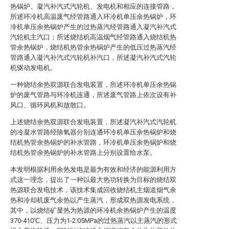
热锅炉、凝汽补汽式汽轮机、发电机和相应的连接管路，
所述环冷机高温废气经管路通入环冷机单压余热锅炉，环
冷机单压余热锅炉产生的过热蒸汽经管路通入凝汽补汽式
汽轮机主汽口；所述烧结机高温烟气经管路通入烧结机热
管余热锅炉，烧结机热管余热锅炉产生的低压过热蒸汽经
管路通入凝汽补汽式汽轮机补汽口，所述凝汽补汽式汽轮
机驱动发电机。
一种烧结余热双源联合发电装置，所述环冷机单压余热锅
炉的废气管路与环冷机连通，所述废气管路上依次设有补
风口、循环风机和放散口。
上述烧结余热双源联合发电装置，所述凝汽补汽式汽轮机
的冷凝水管路经除氧器分别连通环冷机单压余热锅炉和烧
结机热管余热锅炉的补水管路，环冷机单压余热锅炉和烧
结机热管余热锅炉的补水管路上分别设置给水泵。
本发明根据利用余热发电是最为有效和经济的能源利用方
式这一理念，提出了一种以最大热功转换为目标的烧结双
热源联合发电技术，该技术集成回收烧结机主烟道烟气余
热和冷却机废气余热以产生蒸汽，形成双热源发电系统，
其中，以烧结矿显热为热源的环冷机余热锅炉产生的温度
370-410℃、压力为1-2.05MPa的过热蒸汽以主蒸汽的形式