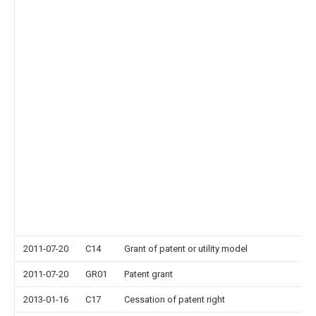
2011-07-20
C14
Grant of patent or utility model
2011-07-20
GR01
Patent grant
2013-01-16
C17
Cessation of patent right