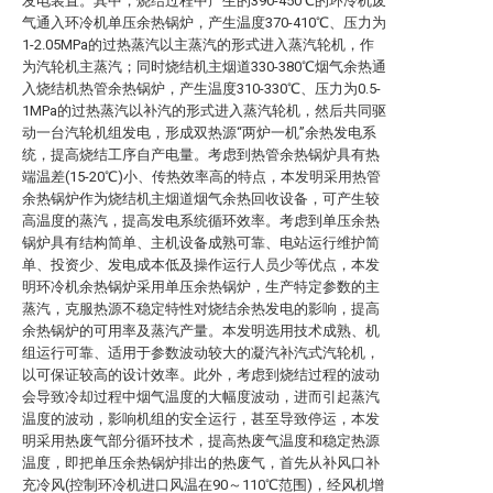
发电装置。其中，烧结过程中产生的390-450℃的环冷机废
气通入环冷机单压余热锅炉，产生温度370-410℃、压力为
1-2.05MPa的过热蒸汽以主蒸汽的形式进入蒸汽轮机，作
为汽轮机主蒸汽；同时烧结机主烟道330-380℃烟气余热通
入烧结机热管余热锅炉，产生温度310-330℃、压力为0.5-
1MPa的过热蒸汽以补汽的形式进入蒸汽轮机，然后共同驱
动一台汽轮机组发电，形成双热源“两炉一机”余热发电系
统，提高烧结工序自产电量。考虑到热管余热锅炉具有热
端温差(15-20℃)小、传热效率高的特点，本发明采用热管
余热锅炉作为烧结机主烟道烟气余热回收设备，可产生较
高温度的蒸汽，提高发电系统循环效率。考虑到单压余热
锅炉具有结构简单、主机设备成熟可靠、电站运行维护简
单、投资少、发电成本低及操作运行人员少等优点，本发
明环冷机余热锅炉采用单压余热锅炉，生产特定参数的主
蒸汽，克服热源不稳定特性对烧结余热发电的影响，提高
余热锅炉的可用率及蒸汽产量。本发明选用技术成熟、机
组运行可靠、适用于参数波动较大的凝汽补汽式汽轮机，
以可保证较高的设计效率。此外，考虑到烧结过程的波动
会导致冷却过程中烟气温度的大幅度波动，进而引起蒸汽
温度的波动，影响机组的安全运行，甚至导致停运，本发
明采用热废气部分循环技术，提高热废气温度和稳定热源
温度，即把单压余热锅炉排出的热废气，首先从补风口补
充冷风(控制环冷机进口风温在90～110℃范围)，经风机增