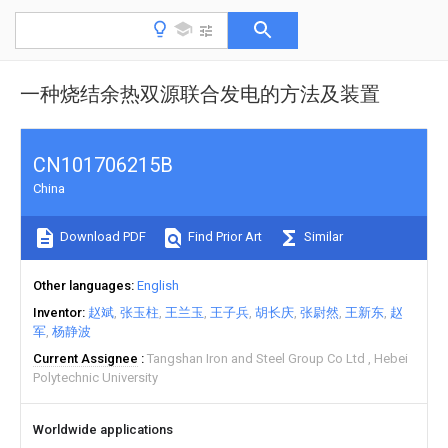
一种烧结余热双源联合发电的方法及装置
CN101706215B
China
Download PDF
Find Prior Art
Similar
Other languages
English
Inventor
赵斌
张玉柱
王兰玉
王子兵
胡长庆
张尉然
王新东
赵
军
杨静波
Current Assignee
Tangshan Iron and Steel Group Co Ltd
Hebei
Polytechnic University
Worldwide applications