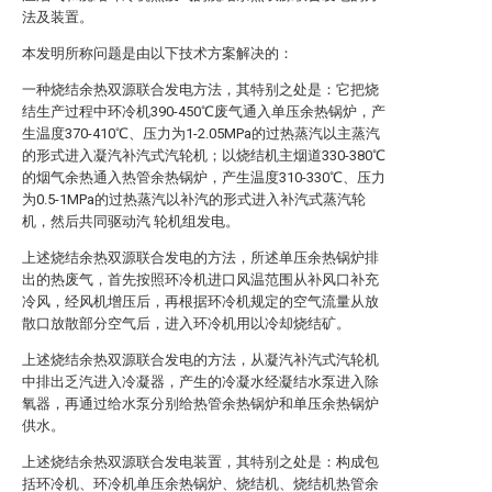
法及装置。
本发明所称问题是由以下技术方案解决的：
一种烧结余热双源联合发电方法，其特别之处是：它把烧
结生产过程中环冷机390-450℃废气通入单压余热锅炉，产
生温度370-410℃、压力为1-2.05MPa的过热蒸汽以主蒸汽
的形式进入凝汽补汽式汽轮机；以烧结机主烟道330-380℃
的烟气余热通入热管余热锅炉，产生温度310-330℃、压力
为0.5-1MPa的过热蒸汽以补汽的形式进入补汽式蒸汽轮
机，然后共同驱动汽 轮机组发电。
上述烧结余热双源联合发电的方法，所述单压余热锅炉排
出的热废气，首先按照环冷机进口风温范围从补风口补充
冷风，经风机增压后，再根据环冷机规定的空气流量从放
散口放散部分空气后，进入环冷机用以冷却烧结矿。
上述烧结余热双源联合发电的方法，从凝汽补汽式汽轮机
中排出乏汽进入冷凝器，产生的冷凝水经凝结水泵进入除
氧器，再通过给水泵分别给热管余热锅炉和单压余热锅炉
供水。
上述烧结余热双源联合发电装置，其特别之处是：构成包
括环冷机、环冷机单压余热锅炉、烧结机、烧结机热管余