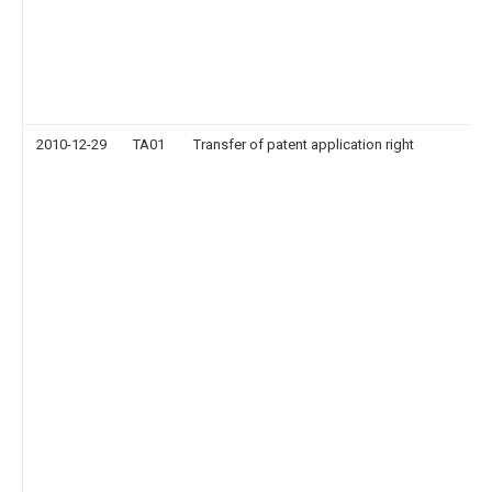
2010-12-29
TA01
Transfer of patent application right