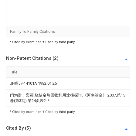
Family To Family Citations
* Cited by examiner, † Cited by third party
Non-Patent Citations (2)
Title
JP昭57-14101A 1982.01.25
闫为群，栾颖.烧结余热回收利用途径探讨.《河南冶金》.2007,第15
卷(第3期),第24页表2.
*
* Cited by examiner, † Cited by third party
Cited By (5)