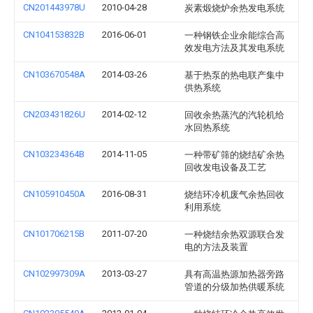
CN201443978U
2010-04-28
炭素煅烧炉余热发电系统
CN104153832B
2016-06-01
一种钢铁企业余能综合高
效发电方法及其发电系统
CN103670548A
2014-03-26
基于热泵的热电联产集中
供热系统
CN203431826U
2014-02-12
回收余热蒸汽的汽轮机给
水回热系统
CN103234364B
2014-11-05
一种带矿筛的烧结矿余热
回收发电设备及工艺
CN105910450A
2016-08-31
烧结环冷机废气余热回收
利用系统
CN101706215B
2011-07-20
一种烧结余热双源联合发
电的方法及装置
CN102997309A
2013-03-27
具有高温热源加热器旁路
管道的分级加热供暖系统