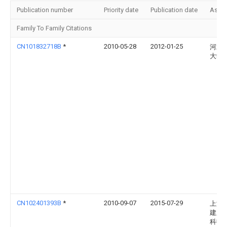
Publication number
Priority date
Publication date
Assi
Family To Family Citations
CN101832718B
*
2010-05-28
2012-01-25
河北
大学
CN102401393B
*
2010-09-07
2015-07-29
上海
建业
科技