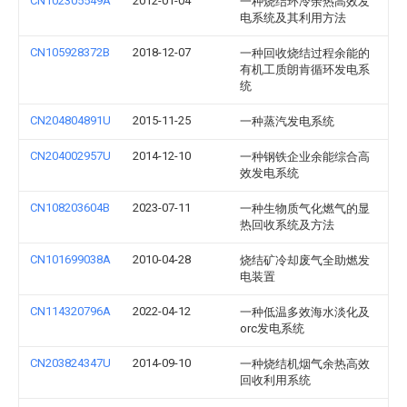
CN102305549A
2012-01-04
一种烧结环冷余热高效发
电系统及其利用方法
CN105928372B
2018-12-07
一种回收烧结过程余能的
有机工质朗肯循环发电系
统
CN204804891U
2015-11-25
一种蒸汽发电系统
CN204002957U
2014-12-10
一种钢铁企业余能综合高
效发电系统
CN108203604B
2023-07-11
一种生物质气化燃气的显
热回收系统及方法
CN101699038A
2010-04-28
烧结矿冷却废气全助燃发
电装置
CN114320796A
2022-04-12
一种低温多效海水淡化及
orc发电系统
CN203824347U
2014-09-10
一种烧结机烟气余热高效
回收利用系统