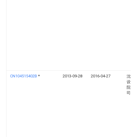
CN104515402B
*
2013-09-28
2016-04-27
沈阳
设计
院有
司