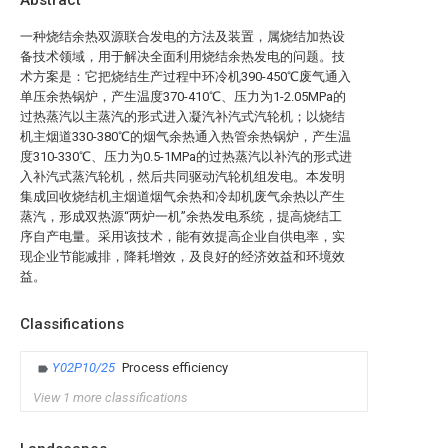
Abstract
一种烧结余热双源联合发电的方法及装置，属烧结加热设
备技术领域，用于解决全面利用烧结余热发电的问题。技
术方案是：它把烧结生产过程中环冷机390-450℃废气通入
单压余热锅炉，产生温度370-410℃、压力为1-2.05MPa的
过热蒸汽以主蒸汽的形式进入凝汽补汽式汽轮机；以烧结
机主烟道330-380℃的烟气余热通入热管余热锅炉，产生温
度310-330℃、压力为0.5-1MPa的过热蒸汽以补汽的形式进
入补汽式蒸汽轮机，然后共同驱动汽轮机组发电。本发明
集成回收烧结机主烟道烟气余热和冷却机废气余热以产生
蒸汽，形成双热源“两炉一机”余热发电系统，提高烧结工
序自产电量。采用该技术，能有效提高企业自供电率，实
现企业节能减排，降耗增效，及良好的经济效益和环境效
益。
Classifications
Y02P10/25
Process efficiency
View 1 more classifications