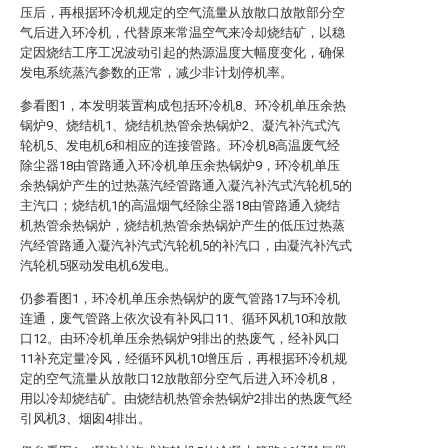
压后，再根据环冷机规定的空气流量从放散口放散部分空
气后进入环冷机，代替原来常温空气来冷却烧结矿，以稳
定因烧结工序工况波动引起的热源温度大幅度变化，确保
发电系统蒸汽参数的正常，减少非计划停机率。
参看图1，本发明装置构成包括环冷机8、环冷机单压余热
锅炉9、烧结机1、烧结机热管余热锅炉2、凝汽补汽式汽
轮机5、发电机6和相应的连接管路。环冷机8高温废气经
除尘器18由管路通入环冷机单压余热锅炉9，环冷机单压
余热锅炉产生的过热蒸汽经管路通入凝汽补汽式汽轮机5的
主汽口；烧结机1的高温烟气经除尘器18由管路通入烧结
机热管余热锅炉，烧结机热管余热锅炉产生的低压过热蒸
汽经管路通入凝汽补汽式汽轮机5的补汽口，由凝汽补汽式
汽轮机5驱动发电机6发电。
仍参看图1，环冷机单压余热锅炉的废气管路17与环冷机
连通，废气管路上依次设有补风口11、循环风机10和放散
口12。由环冷机单压余热锅炉9排出的热废气，经补风口
11补充定量冷风，经循环风机10增压后，再根据环冷机规
定的空气流量从放散口12放散部分空气后进入环冷机8，
用以冷却烧结矿。由烧结机热管余热锅炉2排出的热废气经
引风机3、烟囱4排出。