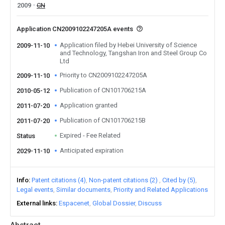
2009
CN
Application CN2009102247205A events
Application filed by Hebei University of Science
2009-11-10
and Technology, Tangshan Iron and Steel Group Co
Ltd
Priority to CN2009102247205A
2009-11-10
Publication of CN101706215A
2010-05-12
Application granted
2011-07-20
Publication of CN101706215B
2011-07-20
Expired - Fee Related
Status
Anticipated expiration
2029-11-10
Info
Patent citations (4)
Non-patent citations (2)
Cited by (5)
Legal events
Similar documents
Priority and Related Applications
External links
Espacenet
Global Dossier
Discuss