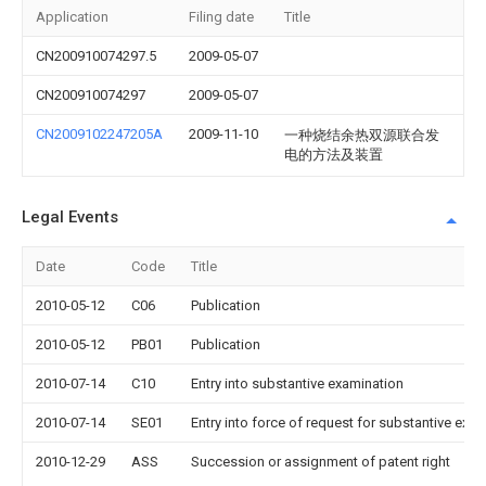
Application
Filing date
Title
CN200910074297.5
2009-05-07
CN200910074297
2009-05-07
CN2009102247205A
2009-11-10
一种烧结余热双源联合发
电的方法及装置
Legal Events
Date
Code
Title
2010-05-12
C06
Publication
2010-05-12
PB01
Publication
2010-07-14
C10
Entry into substantive examination
2010-07-14
SE01
Entry into force of request for substantive exa
2010-12-29
ASS
Succession or assignment of patent right