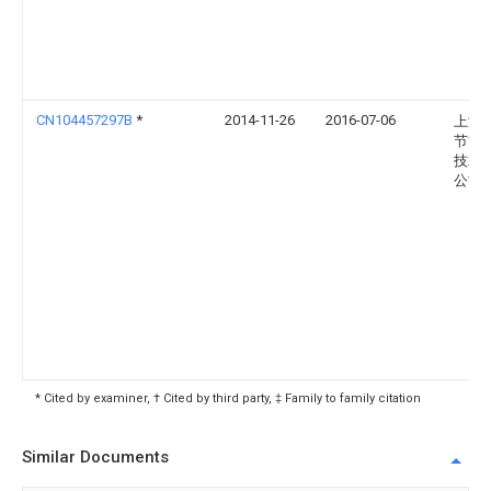
CN104457297B
*
2014-11-26
2016-07-06
上海
节能
技术
公司
* Cited by examiner, † Cited by third party, ‡ Family to family citation
Similar Documents