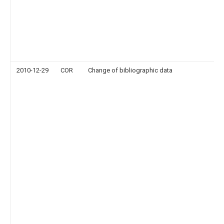
2010-12-29
COR
Change of bibliographic data