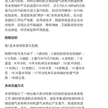
进入蒸汽轮机，同时以烧结机主烟道烟气余热为热源的热
管余热锅炉产生的温度310-330℃、压力为0.5-1MPa的过热
蒸汽以补汽的形式进入蒸汽轮机，然后共同驱动一台汽轮
机组发电，形成双热源“两炉一机”余热发电系统，充分提
高烧结工序自产电量。采用该技术，既能有效提高企业自
供电率，实现企业节能减排，降耗增效，又能取得良好的
社会效益、经济效益和环境效益。
附图说明
图1是本发明装置示意图。
附图中标号表示如下：1.烧结机；2.烧结机热管余热锅炉；
3.引风机；4.烟囱；5.凝汽补汽式汽轮机；6.发电机；7.冷
凝器；8.环冷机；9.环冷机单压余热锅炉；10.循 环风机；
11.补风口；12.放散口；13.给水泵；14.除氧器；15.凝结水
泵；16.冷凝水管路；17.环冷机单压余热锅炉的废气管
路；18.除尘器。
具体实施方式
本发明提出了一种以最大热功转换为目标的低温余热发电
工艺-烧结双热源联合发电技术。该技术集成回收烧结机主
烟道烟气余热和冷却机废气余热以产生蒸汽，形成双热源