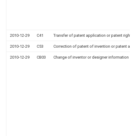
2010-12-29
C41
Transfer of patent application or patent right or
2010-12-29
C53
Correction of patent of invention or patent appl
2010-12-29
CB03
Change of inventor or designer information