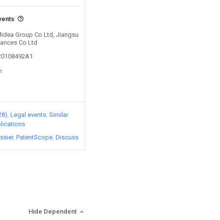
vents
 Midea Group Co Ltd, Jiangsu
iances Co Ltd
020108492A1
n
28)
Legal events
Similar
lications
ssier
PatentScope
Discuss
Hide Dependent