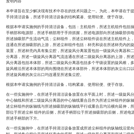
发明内容
本申请旨在至少解决现有技术中存在的技术问题之一。为此，本申请在于
手持清洁设备，所述手持清洁设备的结构紧凑、使用轻便、便于存放。
根据本申请实施例的手持清洁设备，包括：主机组件，所述主机组件包括
手柄部和电源部，所述手柄部用于手持抓握，所述电源部向所述抽吸部供
所述抽吸部产生流动气流；尘杯组件，所述尘杯组件设在所述主机组件上
连通在所述抽吸部的上游，所述尘杯组件包括：杯壳和设在所述杯壳内的
装置，所述杯壳内具有集尘腔，所述旋风分离装置包括一级旋风分离器和
分离器，所述一级旋风分离器气流连通在所述二级旋风分离器的上游，所
风分离器包括本体部，所述二级旋风分离器包括多个平级设置的旋风锥，
旋风锥沿所述本体部的周向围绕在所述本体部外，所述本体部的灰尘出口
所述旋风锥的灰尘出口均连通至所述集尘腔。
根据本申请实施例的手持清洁设备，结构紧凑、使用轻便、便于存放。
在一些实施例中，在所述手持清洁设备放置在水平面上时，所述一级旋风
中心轴线和所述二级旋风分离器的中心轴线重合且作为所述尘杯组件的纵
述尘杯组件的纵轴线与所述抽吸部的纵轴线平行或重合且均沿横向延伸，
部位于所述尘杯 组件的后侧，所述手柄部位于所述抽吸部的后侧，所述电
所述手柄部的下方。
在一些实施例中，在所述手持清洁设备放置成所述尘杯组件的纵轴线沿竖