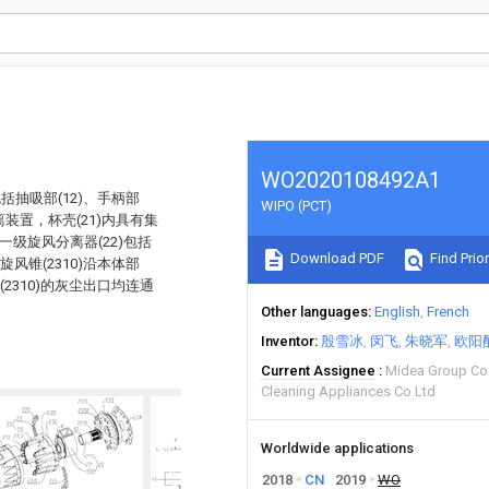
WO2020108492A1
包括抽吸部(12)、手柄部
WIPO (PCT)
分离装置，杯壳(21)内具有集
一级旋风分离器(22)包括
Download PDF
Find Prior
旋风锥(2310)沿本体部
(2310)的灰尘出口均连通
Other languages
English
French
Inventor
殷雪冰
闵飞
朱晓军
欧阳
Current Assignee
Midea Group Co
Cleaning Appliances Co Ltd
Worldwide applications
2018
CN
2019
WO