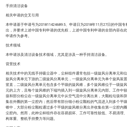
手持清洁设备
相关申请的交叉引用
本申请基于申请号为201811424689.5、申请日为2018年11月27日的中国
出，并要求上述中国专利申请的优先权，上述中国专利申请的全部内容在
申请作为参考。
技术领域
本申请涉及清洁设备技术领域，尤其是涉及一种手持清洁设备。
背景技术
相关技术中的无线手持吸尘器中，尘杯组件通常包括一级旋风分离单元和
旋风分离单元下游的二级旋风分离单元，一级旋风分离单元为单个旋风装
竖直，二级旋风分离单元包含多个平级的旋风锥，多个旋风锥位于一级旋
元的上方，且每个旋风锥的下端均插入到一级旋风分离单元内部。工作中
圾和部分粉尘在一级旋风分离单元中从空气流中分离出来，大颗粒垃圾和
集在外圈的第一尘腔内；然后带有部分细小粉尘颗粒的气流进入到多个平
锥中，大部分粉尘颗粒通过多个平级的旋风锥分离出并收集在第一尘腔内
尘腔内。然而，此种尘杯组件存在容易损坏、工作可靠性较低、不易清理
构笨重、整机手持费力等问题。