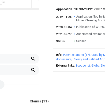
Application PCT/CN2019/121037 e
Application filed by
2019-11-26
Midea Cleaning Appl
Publication of WO2
2020-06-04
Anticipated expiratio
2021-05-27
Ceased
Status
Info
Patent citations (17)
Cited by (
documents
Priority and Related App
External links
Espacenet
Global Do
Claims
(11)