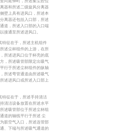
竖向延伸时，所述集尘腔位
离器和所述二级旋风分离器
侧壁上具有进风口，所述本
分离器还包括入口部，所述
通道，所述入口部的入口端
以接通至所述进风口。
其特征在于，所述主机组件
所述尘杯组件的上游，在所
，所述进风口位于杯壳的底
方，所述吸管部限定出吸气
平行于所述尘杯组件的纵轴
，所述弯管通道由所述吸气
所述进风口或所述入口部上
其特征在于，所述手持清洁
持清洁设备放置在所述水平
所述吸管部位于所述尘杯组
通道的轴线平行于所述 尘
为脏空气入口，所述连管部
通、下端与所述吸气通道的