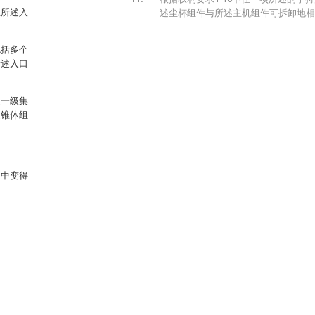
且所述入
述尘杯组件与所述主机组件可拆卸地相
包括多个
所述入口
述一级集
述锥体组
述中变得