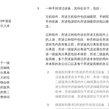
一种手持清洁设备，其特征在于，包括：
主机组件，所述主机组件包括抽吸部、手柄部
专利申请提
手持抓握，所述电源部向所述抽吸部供电以驱
此引入本
流；
尘杯组件，所述尘杯组件设在所述主机组件上
的上游，所述尘杯组件包括：杯壳和设在所述
述杯壳内具有集尘腔，所述旋风分离装置包括
分离器，所述一级旋风分离器气流连通在所述
述一级旋风分离器包括本体部，所述二级旋风
旋风锥，多个所述旋风锥沿所述本体部的周向
位于一级
本体部的灰尘出口以及每个所述旋风锥的灰尘
置且轴线
根据权利要求1所述的手持清洁设备，
风分离单
洁设备放置在水平面上时，所述一级旋
较大的垃
二级旋风分离器的中心轴线重合且作为
异物会收
述尘杯组件的纵轴线与所述抽吸部的纵
级的旋风
延伸，所述抽吸部位于所述尘杯组件的
圈的第二
抽吸部的后侧，所述电源部位于所述手
、整体结
根据权利要求2所述的手持清洁设备，