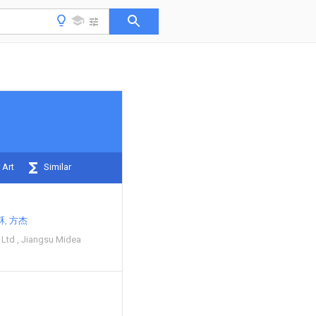
 Art
Similar
酥
方杰
 Ltd
Jiangsu Midea