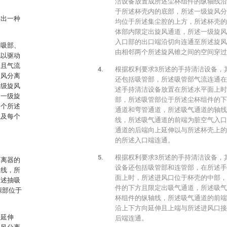
洁设备放置成所述尘杯组件的纵轴线沿
于所述杯壳内的底部，所述一级旋风分
提出一种
均位于所述集尘腔的上方，所述杯壳的
体部内限定出旋风通道，所述一级旋风
入口部的出口端沿切向连通至所述旋风
抽吸部、
由相邻两个所述旋风锥之间的空间穿过
电以驱动
，且气流
根据权利要求3所述的手持清洁设备，
旋风分离
还包括吸管部，所述吸管部气流连通在
二级旋风
述手持清洁设备放置在所述水平面上时
述一级旋
部，所述吸管部位于所述尘杯组件的下
多个所述
通道和弯管通道，所述吸气通道的轴线
以及每个
线，所述吸气通道的前端为脏空气入口
通道的后端向上延伸以与所述杯壳上的
的所述入口端连通。
根据权利要求3所述的手持清洁设备，
分离器的
设备还包括吸管部和连管部，在所述手
轴线，所
面上时，所述进风口位于杯壳的中部，
所述抽吸
件的下方且限定出吸气通道，所述吸气
源部位于
杯组件的纵轴线，所述吸气通道的前端
沿上下方向延伸且上端与所述进风口接
向延伸
后端连通。