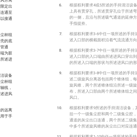
旋风分离
根据权利要求4或5所述的手持清洁设
内限定出
上具有贯穿孔，所述贯穿孔位于所述弯
向连通至
的一侧，且沿与所述吸气通道的延伸方
过以接通
手指提拎。
根据权利要求3-6中任一项所述的手
述尘杯组
述入口部的横截面积沿着气流流通方向
杯壳的底
弯管通
根据权利要求3-7中任一项所述的手
前端为脏
述入口部的入口端由所述进风口穿出到
的所述进
的所述入口端的形状与所述进风口的形
根据权利要求3-8中任一项所述的手
清洁设备
述二级旋风分离器包括两个锥体组，每
述尘杯组
旋风锥，两个所述锥体组沿所述一级旋
纵轴线，
布，所述入口部由两个所述锥体组之间
所述进风
风口。
根据权利要求9所述的手持清洁设备，
道的远离
括一个一级集尘腔和两个二级集尘腔，
以用于手
通道的灰尘出口连通，两个所述二级集
中多个所述旋风锥的灰尘出口对应连通
根据权利要求1-10中任一项所述的手