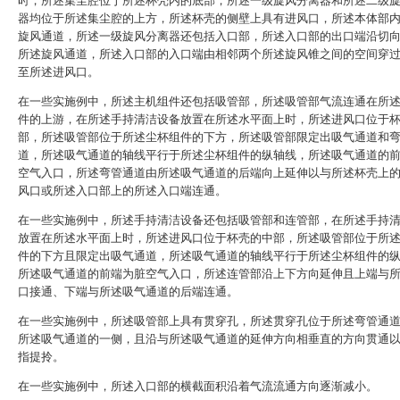
时，所述集尘腔位于所述杯壳内的底部，所述一级旋风分离器和所述二级
器均位于所述集尘腔的上方，所述杯壳的侧壁上具有进风口，所述本体部
旋风通道，所述一级旋风分离器还包括入口部，所述入口部的出口端沿切
所述旋风通道，所述入口部的入口端由相邻两个所述旋风锥之间的空间穿
至所述进风口。
在一些实施例中，所述主机组件还包括吸管部，所述吸管部气流连通在所
件的上游，在所述手持清洁设备放置在所述水平面上时，所述进风口位于
部，所述吸管部位于所述尘杯组件的下方，所述吸管部限定出吸气通道和
道，所述吸气通道的轴线平行于所述尘杯组件的纵轴线，所述吸气通道的
空气入口，所述弯管通道由所述吸气通道的后端向上延伸以与所述杯壳上
风口或所述入口部上的所述入口端连通。
在一些实施例中，所述手持清洁设备还包括吸管部和连管部，在所述手持
放置在所述水平面上时，所述进风口位于杯壳的中部，所述吸管部位于所
件的下方且限定出吸气通道，所述吸气通道的轴线平行于所述尘杯组件的
所述吸气通道的前端为脏空气入口，所述连管部沿上下方向延伸且上端与
口接通、下端与所述吸气通道的后端连通。
在一些实施例中，所述吸管部上具有贯穿孔，所述贯穿孔位于所述弯管通
所述吸气通道的一侧，且沿与所述吸气通道的延伸方向相垂直的方向贯通
指提拎。
在一些实施例中，所述入口部的横截面积沿着气流流通方向逐渐减小。