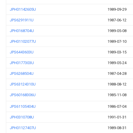
JPH01142605U
1989-09-29
JPS6291911U
1987-06-12
JPH0168704U
1989-05-08
JPH01102077U
1989-07-10
JPS6443603U
1989-03-15
JPH0177303U
1989-05-24
JPS6268504U
1987-04-28
JPS63124310U
1988-08-12
JPS60168306U
1985-11-08
JPS61105404U
1986-07-04
JPH0310708U
1991-01-31
JPH01127407U
1989-08-31