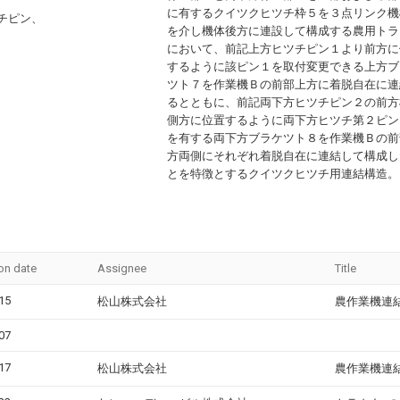
に有するクイツクヒツチ枠５を３点リンク機
チピン、
を介し機体後方に連設して構成する農用トラ
において、前記上方ヒツチピン１より前方に
するように該ピン１を取付変更できる上方ブ
ツト７を作業機Ｂの前部上方に着脱自在に連
るとともに、前記両下方ヒツチピン２の前方
側方に位置するように両下方ヒツチ第２ピン
を有する両下方ブラケツト８を作業機Ｂの前
方両側にそれぞれ着脱自在に連結して構成し
とを特徴とするクイツクヒツチ用連結構造。
ion date
Assignee
Title
15
松山株式会社
農作業機連
07
17
松山株式会社
農作業機連