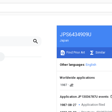
JPS6434909U
Japan
Find Prior Art
Similar
Other languages
English
Worldwide applications
1987
JP
Application JP13036787U events
Application filed
1987-08-27