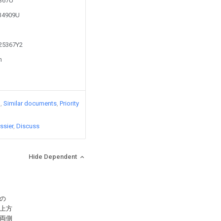
0367U
434909U
525367Y2
n
)
Similar documents
Priority
ssier
Discuss
Hide Dependent
の
上方
両側