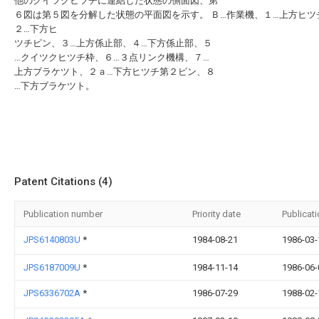
他のクイツクヒツチに連結した状態の側面図、第
６図は第５図を分解した状態の平面図を示す。 Ｂ…作業機、１…上方ヒツ
２…下方ヒ
ツチピン、３…上方係止部、４…下方係止部、５
…クイツクヒツチ枠、６…３点リンク機構、７…
上方ブラケツト、２ａ…下方ヒツチ第２ピン、８
…下方ブラケツト。
Patent Citations (4)
Publication number
Priority date
Publicat
JPS6140803U
*
1984-08-21
1986-03-
JPS6187009U
*
1984-11-14
1986-06-
JPS6336702A
*
1986-07-29
1988-02-