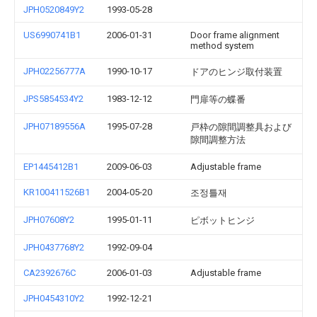
JPH0520849Y2
1993-05-28
US6990741B1
2006-01-31
Door frame alignment
method system
JPH02256777A
1990-10-17
ドアのヒンジ取付装置
JPS5854534Y2
1983-12-12
門扉等の蝶番
JPH07189556A
1995-07-28
戸枠の隙間調整具および
隙間調整方法
EP1445412B1
2009-06-03
Adjustable frame
KR100411526B1
2004-05-20
조정틀재
JPH07608Y2
1995-01-11
ピボットヒンジ
JPH0437768Y2
1992-09-04
CA2392676C
2006-01-03
Adjustable frame
JPH0454310Y2
1992-12-21