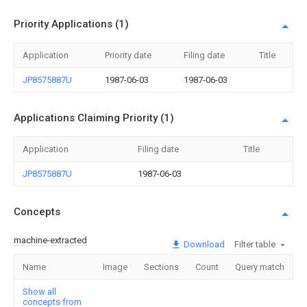
Priority Applications (1)
Application
Priority date
Filing date
Title
JP8575887U
1987-06-03
1987-06-03
Applications Claiming Priority (1)
Application
Filing date
Title
JP8575887U
1987-06-03
Concepts
machine-extracted
Download
Filter table
Name
Image
Sections
Count
Query match
Show all
concepts from