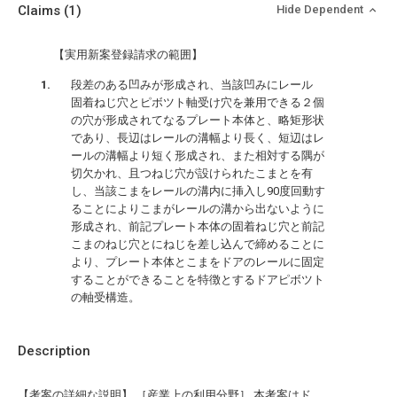
Claims
(1)
Hide Dependent
【実用新案登録請求の範囲】
段差のある凹みが形成され、当該凹みにレール
固着ねじ穴とピボツト軸受け穴を兼用できる２個
の穴が形成されてなるプレート本体と、略矩形状
であり、長辺はレールの溝幅より長く、短辺はレ
ールの溝幅より短く形成され、また相対する隅が
切欠かれ、且つねじ穴が設けられたこまとを有
し、当該こまをレールの溝内に挿入し90度回動す
ることによりこまがレールの溝から出ないように
形成され、前記プレート本体の固着ねじ穴と前記
こまのねじ穴とにねじを差し込んで締めることに
より、プレート本体とこまをドアのレールに固定
することができることを特徴とするドアピボツト
の軸受構造。
Description
【考案の詳細な説明】 ［産業上の利用分野］ 本考案はド