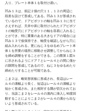
入り、プレート本体１を取付け易い。
凹み１３は、前記２個の穴１１，１２の周辺に
段差を設けて形成してある。凹み１３が形成され
ているので、ドアピボツトの軸を凹み１３に当て
さえすれば、天井や床に取付けられたドアピボツ
トの軸受穴にドアピボツトの軸を容易に入れるこ
とができ、特に重量のある大きなドアの場合には
凹み１３で仮保持でき、軸受を確認しながら穴に
組み入れられる。更にねじ３をゆるめプレート本
体１を所要の場所に移動させ調整してからねじ３
を締め調整をすることができる。この際第１図ｂ
に示されるようにドア７とレール４との間に僅か
の隙間を形成してあるので、ねじ３をゆるめたり
締めたりすることが可能である。
こま２は、略矩形状板に形成され、長辺はレー
ル４の溝幅より長く、短辺はレール４の溝幅より
短かく形成され、また相対する隅が切欠かれてお
り、当該こま２をレール４の溝内に挿入し90度回
動することによりこま２がレール４の溝から出な
いよう形成されている。