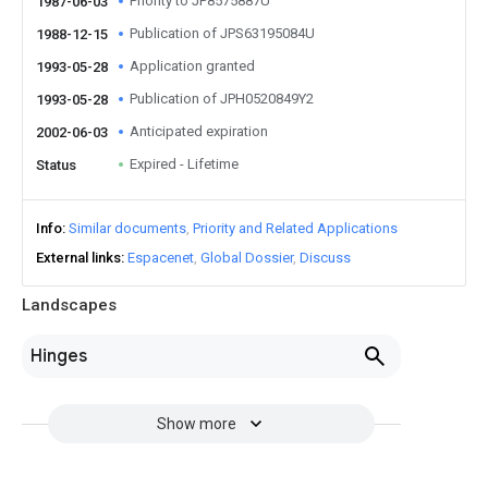
Priority to JP8575887U
1987-06-03
Publication of JPS63195084U
1988-12-15
Application granted
1993-05-28
Publication of JPH0520849Y2
1993-05-28
Anticipated expiration
2002-06-03
Expired - Lifetime
Status
Info
Similar documents
Priority and Related Applications
External links
Espacenet
Global Dossier
Discuss
Landscapes
Hinges
Show more