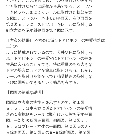
とができ、この場合にもレールを取付けた後から
でも取付けならびに調整が容易である。ストツパ
ー本体６をこまによりレールに取付けた状態を第
５図に、ストツパー本体６の平面図、右側面図を
第６図ａ，ｂに、ストツパーをレールに取付ける
組立方法を示す斜視図を第７図に示す。
［考案の効果］ 本考案に係るドアピボツトの軸受構造は
上記の
ように構成されているので、天井や床に取付けら
れたドアピボツトの軸受穴にドアピボツトの軸を
容易に入れることができ、特に重量のある大きな
ドアの場合にもドアが簡単に取付けられ、しかも
レールを取付けた後からでも軸受構造の取付けな
らびに調整ができるという効果を有する。
【図面の簡単な説明】
図面は本考案の実施例を示すもので、第１図
ａ，ｂ，ｃは本考案に係るドアピボツトの軸受構
造の１実施例をレールに取付けた状態を示す平面
図、一部切欠断面正面図、側面図、第２図ａ，
ｂ，ｃはプレート本体の平面図、第２図ａのＡ−
Ａ線断面図、第２図ａのＢ−Ｂ線断面図、第３図