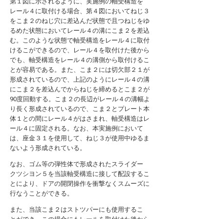
第１図に示されるように、実施例の軸受構造を
レール４に取付ける場合、第４図においてねじ３
をこま２のねじ穴に差込んだ状態で且つねじをゆ
るめた状態においてレール４の溝にこま２を差込
む。このような状態で軸受構造をレール４に取付
けるこができるので、レール４を取付けた後から
でも、軸受構造をレール４の溝側から取付けるこ
とが容易である。また、こま２には切欠部２１が
形成されているので、上記のようにレール４の溝
にこま２を差込んでからねじを締めるとこま２が
90度回動する。こま２の長辺がレール４の溝幅よ
り長く形成されているので、こま２とプレート本
体１との間にレール４がはさまれ、軸受構造はレ
ール４に固定される。なお、本実施例において
は、座金３１を使用して、ねじ３が使用中ゆるま
ないよう形成されている。
なお、ゴム等の弾性体で形成されたスライダー
クツシヨン５を当該軸受構造に接して配設するこ
とにより、ドアの開閉操作を衝撃なくスムーズに
行なうことができる。
また、当該こま２はストツパーにも使用するこ