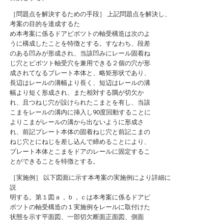
［問題点を解決するための手段］ 上記問題点を解決し、
考案の目的を達成するた
め本考案に係るドアピボツトの軸受構造は次のよ
うに構成したことを特徴とする。すなわち、段差
のある凹みが形成され、当該凹みにレール固着ね
じ穴とピボツト軸受穴を兼用できる２個の穴が形
成されてなるプレート本体と、略矩形状であり、
長辺はレールの溝幅より長く、短辺はレールの溝
幅より短く形成され、また相対する隅が切欠か
れ、且つねじ穴が設けられたこまとを有し、当該
こまをレールの溝内に挿入し90度回動することに
よりこまがレールの溝から出ないように形成さ
れ、前記プレート本体の固着ねじ穴と前記こまの
ねじ穴とにねじを差し込んで締めることにより、
プレート本体とこまをドアのレールに固定するこ
とができることを特徴とする。
［実施例］ 以下図面に示す本考案の実施例により詳細に
説
明する。第１図ａ，ｂ，ｃは本考案に係るドアピ
ボツトの軸受構造の１実施例をレールに取付けた
状態を示す平面図、一部切欠断面正面図、側面