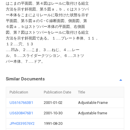
はこまの平面図、第４図はレールに取付ける組立
方法を示す斜視図、第５図ａ，ｂ，ｃはストツパ
ー本体をこまによりレールに取付けた状態を示す
平面図、第５図ａのＣ−Ｃ線断面図、側面図、第
６図ａ，ｂはストツパー本体の平面図、右側面
図、第７図はストツパーをレールに取付ける組立
方法を示す斜視図である。 １……プレート本体、１１，
１２……穴、１３
……凹み、２……こま、３……ねじ、４……レー
ル、５……スライダークツシヨン、６……ストツ
パー本体、７……ドア。
Similar Documents
Publication
Publication Date
Title
US6167663B1
2001-01-02
Adjustable Frame
US6308476B1
2001-10-30
Adjustable frame
JPH0339576Y2
1991-08-20