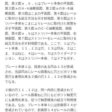
図、第２図ａ，ｂ，ｃはプレート本体の平面図、
第２図ａのＡ−Ａ線断面図、第２図ａのＢ−Ｂ線
断面図、第３図はこまの平面図、第４図はレール
に取付ける組立方法を示す斜視図、第５図はスト
ツパー本体をこまによりレールに取付けた状態を
示す平面図、第５図ａのＣ−Ｃ線断面図、側面
図、第６図ａ，ｂはストツパー本体の平面図、右
側面図、第７図はストツパーをレールに取付ける
組立方法を示す斜視図である。ここで、１はプレ
ート本体、１１，１２は穴、１３は凹み、２はこ
ま、３はねじ、４はレール、５はスライダークツ
シヨン、６はストツパー本体、７はドアを示す。
プレート本体１は、段差のある凹み１３が形成
され、当該凹みにレール固着ねじ穴とピボツト軸
受穴を兼用出来る２個の穴１１，１２が形成され
てなる。
２個の穴１１，１２は、同一内径に形成されて
いるので、レール固着ねじ穴にもピボツト軸受穴
にも兼用出来る。従つて軸受構造の組立て時簡便
である。なお、プレート本体１には折曲部１４が
形成されているので、折曲部１４がレールの溝に