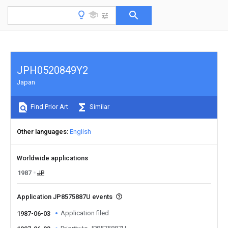
JPH0520849Y2
Japan
Find Prior Art
Similar
Other languages
English
Worldwide applications
1987
JP
Application JP8575887U events
Application filed
1987-06-03