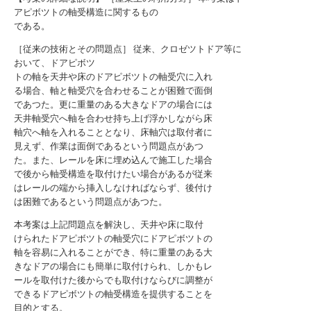
アピボツトの軸受構造に関するもの
である。
［従来の技術とその問題点］ 従来、クロゼツトドア等に
おいて、ドアピボツ
トの軸を天井や床のドアピボツトの軸受穴に入れ
る場合、軸と軸受穴を合わせることが困難で面倒
であつた。更に重量のある大きなドアの場合には
天井軸受穴へ軸を合わせ持ち上げ浮かしながら床
軸穴へ軸を入れることとなり、床軸穴は取付者に
見えず、作業は面倒であるという問題点があつ
た。また、レールを床に埋め込んで施工した場合
で後から軸受構造を取付けたい場合があるが従来
はレールの端から挿入しなければならず、後付け
は困難であるという問題点があつた。
本考案は上記問題点を解決し、天井や床に取付
けられたドアピボツトの軸受穴にドアピボツトの
軸を容易に入れることができ、特に重量のある大
きなドアの場合にも簡単に取付けられ、しかもレ
ールを取付けた後からでも取付けならびに調整が
できるドアピボツトの軸受構造を提供することを
目的とする。