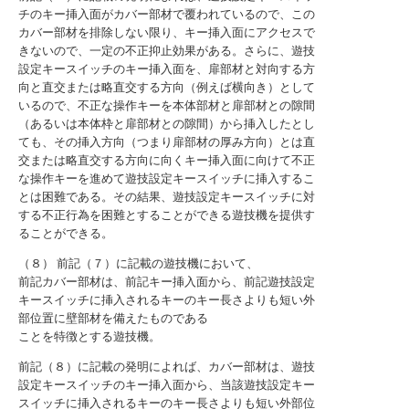
チのキー挿入面がカバー部材で覆われているので、この
カバー部材を排除しない限り、キー挿入面にアクセスで
きないので、一定の不正抑止効果がある。さらに、遊技
設定キースイッチのキー挿入面を、扉部材と対向する方
向と直交または略直交する方向（例えば横向き）として
いるので、不正な操作キーを本体部材と扉部材との隙間
（あるいは本体枠と扉部材との隙間）から挿入したとし
ても、その挿入方向（つまり扉部材の厚み方向）とは直
交または略直交する方向に向くキー挿入面に向けて不正
な操作キーを進めて遊技設定キースイッチに挿入するこ
とは困難である。その結果、遊技設定キースイッチに対
する不正行為を困難とすることができる遊技機を提供す
ることができる。
（８） 前記（７）に記載の遊技機において、
前記カバー部材は、前記キー挿入面から、前記遊技設定
キースイッチに挿入されるキーのキー長さよりも短い外
部位置に壁部材を備えたものである
ことを特徴とする遊技機。
前記（８）に記載の発明によれば、カバー部材は、遊技
設定キースイッチのキー挿入面から、当該遊技設定キー
スイッチに挿入されるキーのキー長さよりも短い外部位