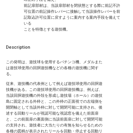
前記扉部材は、当該扉部材を閉状態とする際に前記不許
可位置の前記操作レバーに接触して当該操作レバーを前
記取込許可位置に戻すように案内する案内手段を備えて
いる
ことを特徴とする遊技機。
Description
この発明は、遊技球を使用するパチンコ機、メダルまた
は遊技球使用の回胴遊技機などの各種の遊技機に関す
る。
従来、遊技機の代表例として例えば遊技球使用の回胴遊
技機がある。この遊技球使用の回胴遊技機は、例えば、
当該回胴遊技機の外殻を形成し遊技場（ホール）の遊技
島に固定される外枠と、この外枠の正面視での左端側を
開閉軸として当該外枠に対して開閉可能に支持され、後
述する回動リールが視認可能な視認窓を備えた前面扉
と、この前面扉の裏面側に当該前面扉に対して開閉可能
の支持され、遊技者に大当たりの有無を知らせるための
各種の図柄が表示されたリールを回動・停止する回動リ