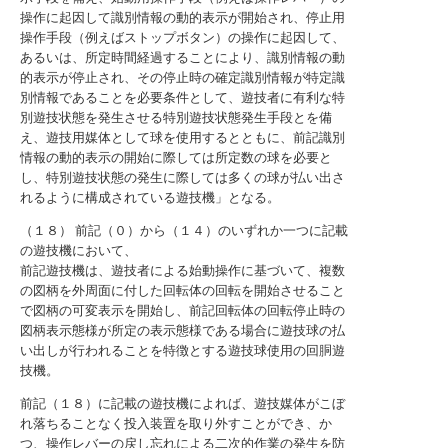
操作に起因して識別情報の動的表示が開始され、停止用
操作手段（例えばストップボタン）の操作に起因して、
あるいは、所定時間経過することにより、識別情報の動
的表示が停止され、その停止時の確定識別情報が特定識
別情報であることを必要条件として、遊技者に有利な特
別遊技状態を発生させる特別遊技状態発生手段とを備
え、遊技用媒体として球を使用するとともに、前記識別
情報の動的表示の開始に際しては所定数の球を必要と
し、特別遊技状態の発生に際しては多くの球が払い出さ
れるように構成されている遊技機」となる。
（１８） 前記（０）から（１４）のいずれか一つに記載
の遊技機において、
前記遊技機は、遊技者による始動操作に基づいて、複数
の図柄を外周面に付した回転体の回転を開始させること
で図柄の可変表示を開始し、前記回転体の回転停止時の
図柄表示態様が所定の表示態様である場合に遊技球の払
い出しが行われることを特徴とする遊技球使用の回胴遊
技機。
前記（１８）に記載の遊技機によれば、遊技媒体がこぼ
れ落ちることなく投入装置を取り外すことができ、か
つ、操作レバーの戻し忘れによる二次的作業の発生を防