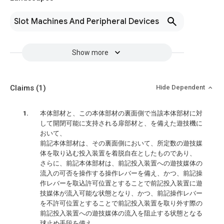
Slot Machines And Peripheral Devices
Show more
Claims
(1)
Hide Dependent
本体部材と、この本体部材の裏面側で当該本体部材に対
して開閉可能に支持される扉部材と、を備えた遊技機に
おいて、
前記本体部材は、その裏面側において、所定数の遊技媒
体を取り込む投入装置を着脱自在としたものであり、
さらに、前記本体部材は、前記投入装置への遊技媒体の
流入の可否を操作する操作レバーを備え、かつ、前記操
作レバーを取込許可位置とすることで前記投入装置に遊
技媒体が流入可能な状態となり、かつ、前記操作レバー
を不許可位置とすることで前記投入装置を取り外す際の
前記投入装置への遊技媒体の流入を阻止する状態となる
球止め手段を備え、