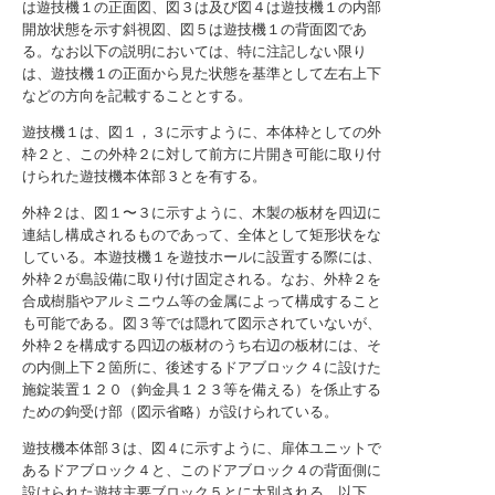
は遊技機１の正面図、図３は及び図４は遊技機１の内部
開放状態を示す斜視図、図５は遊技機１の背面図であ
る。なお以下の説明においては、特に注記しない限り
は、遊技機１の正面から見た状態を基準として左右上下
などの方向を記載することとする。
遊技機１は、図１，３に示すように、本体枠としての外
枠２と、この外枠２に対して前方に片開き可能に取り付
けられた遊技機本体部３とを有する。
外枠２は、図１〜３に示すように、木製の板材を四辺に
連結し構成されるものであって、全体として矩形状をな
している。本遊技機１を遊技ホールに設置する際には、
外枠２が島設備に取り付け固定される。なお、外枠２を
合成樹脂やアルミニウム等の金属によって構成すること
も可能である。図３等では隠れて図示されていないが、
外枠２を構成する四辺の板材のうち右辺の板材には、そ
の内側上下２箇所に、後述するドアブロック４に設けた
施錠装置１２０（鉤金具１２３等を備える）を係止する
ための鉤受け部（図示省略）が設けられている。
遊技機本体部３は、図４に示すように、扉体ユニットで
あるドアブロック４と、このドアブロック４の背面側に
設けられた遊技主要ブロック５とに大別される。以下