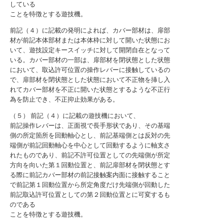
している
ことを特徴とする遊技機。
前記（４）に記載の発明によれば、カバー部材は、扉部
材が前記本体部材または本体枠に対して開いた状態にお
いて、遊技設定キースイッチに対して開閉自在となって
いる。カバー部材の一部は、扉部材を閉状態とした状態
において、取込許可位置の操作レバーに接触しているの
で、扉部材を閉状態とした状態において不正物を挿し入
れてカバー部材を不正に開いた状態とするような不正行
為を防止でき、不正抑止効果がある。
（５） 前記（４）に記載の遊技機において、
前記操作レバーは、正面視で長手形状であり、その基端
側の所定箇所を回動軸心とし、前記基端側とは反対の先
端側が前記回動軸心を中心として回動するように軸支さ
れたものであり、前記不許可位置としての先端側が所定
方向を向いた第１回動位置と、前記扉部材を閉状態とす
る際に前記カバー部材の前記接触案内面に接触すること
で前記第１回動位置から所定角度だけ先端側が回動した
前記取込許可位置としての第２回動位置とに可変するも
のである
ことを特徴とする遊技機。