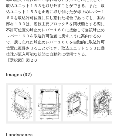
取込ユニット１５３を取り外すことができる。また、取
込ユニット１５３を正規に取り付けたが球止めレバー１
６０を取込許可位置に戻し忘れた場合であっても、案内
部材１９０は、遊技主要ブロック５を閉状態とする際に
不許可位置の球止めレバー１６０に接触して当該球止め
レバー１６０を取込許可位置に戻すように案内するの
で、戻し忘れた球止めレバー１６０を自動的に取込許可
位置に復帰させることができ、取込ユニット１５３に遊
技球が流入可能な状態に自動的に復帰できる。
【選択図】図２０
Images (
32
)
Landscapes