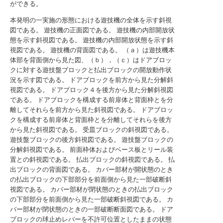
ができる。
本発明の一実施の形態における遊技機の全体を示す斜視
図である。
遊技機の正面図である。
遊技機の内部開放状
態を示す斜視図である。
遊技機の内部開放状態を示す斜
視図である。
遊技機の背面図である。
（ａ）は遊技機本
体部を背面側から見た図、（ｂ），（ｃ）はドアブロッ
クに対する遊技盤ブロックと払出ブロックの開放動作状
況を示す図である。
ドアブロックを前方から見た分解斜
視図である。
ドアブロック４を後方から見た分解斜視図
である。
ドアブロックを構成する前扉体と背面枠とを分
離してそれらを前方から見た斜視図である。
ドアブロッ
クを構成する前扉体と背面枠とを分離してそれらを後方
から見た斜視図である。
受皿ブロックの斜視図である。
遊技盤ブロックの後方斜視図である。
遊技盤ブロックの
分解斜視図である。
前面枠体およびベース板とリール装
置との斜視図である。
払出ブロックの斜視図である。
払
出ブロックの背面図である。
カバー部材が開状態のとき
の払出ブロックの下部部分を前面側から見た一部破断斜
視図である。
カバー部材が閉状態のときの払出ブロック
の下部部分を前面側から見た一部破断斜視図である。
カ
バー部材が閉状態のときの一部破断断面図である。
ドア
ブロックの球止めレバーを不許可位置としたままの状態