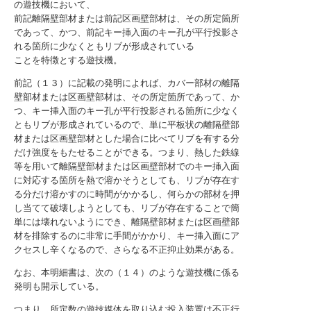
の遊技機において、
前記離隔壁部材または前記区画壁部材は、その所定箇所
であって、かつ、前記キー挿入面のキー孔が平行投影さ
れる箇所に少なくともリブが形成されている
ことを特徴とする遊技機。
前記（１３）に記載の発明によれば、カバー部材の離隔
壁部材または区画壁部材は、その所定箇所であって、か
つ、キー挿入面のキー孔が平行投影される箇所に少なく
ともリブが形成されているので、単に平板状の離隔壁部
材または区画壁部材とした場合に比べてリブを有する分
だけ強度をもたせることができる。つまり、熱した鉄線
等を用いて離隔壁部材または区画壁部材でのキー挿入面
に対応する箇所を熱で溶かそうとしても、リブが存在す
る分だけ溶かすのに時間がかかるし、何らかの部材を押
し当てて破壊しようとしても、リブが存在することで簡
単には壊れないようにでき、離隔壁部材または区画壁部
材を排除するのに非常に手間がかかり、キー挿入面にア
クセスし辛くなるので、さらなる不正抑止効果がある。
なお、本明細書は、次の（１４）のような遊技機に係る
発明も開示している。
つまり、所定数の遊技媒体を取り込む投入装置は不正行