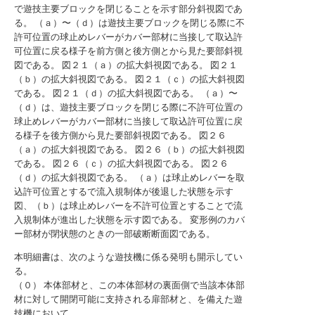
で遊技主要ブロックを閉じることを示す部分斜視図であ
る。
（ａ）〜（ｄ）は遊技主要ブロックを閉じる際に不
許可位置の球止めレバーがカバー部材に当接して取込許
可位置に戻る様子を前方側と後方側とから見た要部斜視
図である。
図２１（ａ）の拡大斜視図である。
図２１
（ｂ）の拡大斜視図である。
図２１（ｃ）の拡大斜視図
である。
図２１（ｄ）の拡大斜視図である。
（ａ）〜
（ｄ）は、遊技主要ブロックを閉じる際に不許可位置の
球止めレバーがカバー部材に当接して取込許可位置に戻
る様子を後方側から見た要部斜視図である。
図２６
（ａ）の拡大斜視図である。
図２６（ｂ）の拡大斜視図
である。
図２６（ｃ）の拡大斜視図である。
図２６
（ｄ）の拡大斜視図である。
（ａ）は球止めレバーを取
込許可位置とするで流入規制体が後退した状態を示す
図、（ｂ）は球止めレバーを不許可位置とすることで流
入規制体が進出した状態を示す図である。
変形例のカバ
ー部材が閉状態のときの一部破断断面図である。
本明細書は、次のような遊技機に係る発明も開示してい
る。
（０） 本体部材と、この本体部材の裏面側で当該本体部
材に対して開閉可能に支持される扉部材と、を備えた遊
技機において、