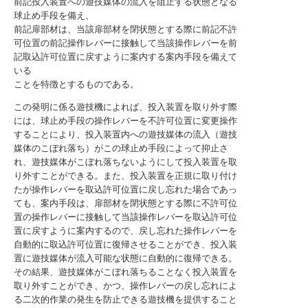
前記投入装置への遊技媒体の流入を阻止する状態となる
球止め手段を備え、
前記扉部材は、当該扉部材を閉状態とする際に前記不許
可位置の前記操作レバーに接触して当該操作レバーを前
記取込許可位置に戻すように案内する案内手段を備えて
いる
ことを特徴とするものである。
この発明に係る遊技機によれば、投入装置を取り外す際
には、球止め手段の操作レバーを不許可位置に変更操作
することにより、投入装置内への遊技媒体の流入（遊技
媒体のこぼれ落ち）がこの球止め手段によって抑止さ
れ、遊技媒体がこぼれ落ちないようにして投入装置を取
り外すことができる。また、投入装置を正規に取り付け
たが操作レバーを取込許可位置に戻し忘れた場合であっ
ても、案内手段は、扉部材を閉状態とする際に不許可位
置の操作レバーに接触して当該操作レバーを取込許可位
置に戻すように案内するので、戻し忘れた操作レバーを
自動的に取込許可位置に復帰させることができ、投入装
置に遊技媒体が流入可能な状態に自動的に復帰できる。
その結果、遊技媒体がこぼれ落ちることなく投入装置を
取り外すことができ、かつ、操作レバーの戻し忘れによ
る二次的作業の発生を防止できる遊技機を提供すること