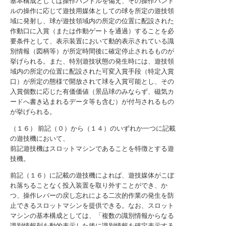
基本構成としては操作ハンドルを備え、その操作ハンド
ルの操作に応じて遊技用媒体としての球を所定の遊技領
域に発射し、球が遊技領域内の所定の位置に配設された
作動口に入賞（または作動ゲートを通過）することを必
要条件として、表示装置において動的表示されている識
別情報（図柄等）が所定時間後に確定停止されるものが
挙げられる。また、特別遊技状態の発生時には、遊技領
域内の所定の位置に配設された可変入賞手段（特定入賞
口）が所定の態様で開放されて球を入賞可能とし、その
入賞個数に応じた有価価値（景品球のみならず、磁気カ
ードへ書き込まれるデータ等も含む）が付与されるもの
が挙げられる。
（１６） 前記（０）から（１４）のいずれか一つに記載
の遊技機において、
前記遊技機はスロットマシンであることを特徴とする遊
技機。
前記（１６）に記載の遊技機によれば、遊技媒体がこぼ
れ落ちることなく投入装置を取り外すことができ、か
つ、操作レバーの戻し忘れによる二次的作業の発生を防
止できるスロットマシンを提供できる。なお、スロット
マシンの基本構成としては、「複数の識別情報からなる
識別情報列を動的表示した後に識別情報を確定表示する