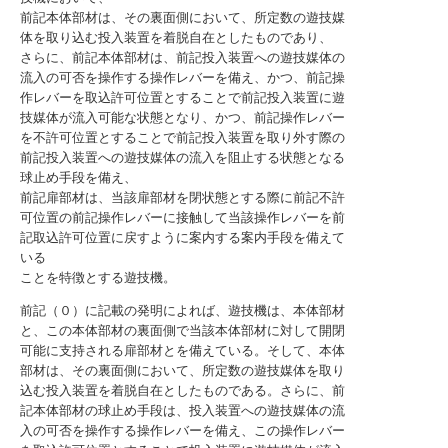
前記本体部材は、その裏面側において、所定数の遊技媒
体を取り込む投入装置を着脱自在としたものであり、
さらに、前記本体部材は、前記投入装置への遊技媒体の
流入の可否を操作する操作レバーを備え、かつ、前記操
作レバーを取込許可位置とすることで前記投入装置に遊
技媒体が流入可能な状態となり、かつ、前記操作レバー
を不許可位置とすることで前記投入装置を取り外す際の
前記投入装置への遊技媒体の流入を阻止する状態となる
球止め手段を備え、
前記扉部材は、当該扉部材を閉状態とする際に前記不許
可位置の前記操作レバーに接触して当該操作レバーを前
記取込許可位置に戻すように案内する案内手段を備えて
いる
ことを特徴とする遊技機。
前記（０）に記載の発明によれば、遊技機は、本体部材
と、この本体部材の裏面側で当該本体部材に対して開閉
可能に支持される扉部材とを備えている。そして、本体
部材は、その裏面側において、所定数の遊技媒体を取り
込む投入装置を着脱自在としたものである。さらに、前
記本体部材の球止め手段は、投入装置への遊技媒体の流
入の可否を操作する操作レバーを備え、この操作レバー