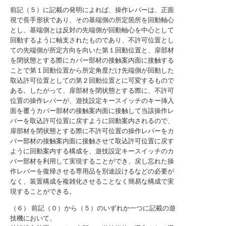
前記（５）に記載の発明によれば、操作レバーは、正面
視で長手形状であり、その基端側の所定箇所を回動軸心
とし、基端側とは反対の先端側が回動軸心を中心として
回動するように軸支されたものであり、不許可位置とし
ての先端側が所定方向を向いた第１回動位置と、扉部材
を閉状態とする際にカバー部材の接触案内面に接触する
ことで第１回動位置から所定角度だけ先端側が回動した
取込許可位置としての第２回動位置とに可変するもので
ある。したがって、扉部材を閉状態とする際に、不許可
位置の操作レバーが、遊技設定キースイッチのキー挿入
面を覆うカバー部材の接触案内面に接触して当該操作レ
バーを取込許可位置に戻すように回動案内されるので、
扉部材を閉状態とする際に不許可位置の操作レバーをカ
バー部材の接触案内面に接触させて取込許可位置に戻す
ように回動案内する構成を、遊技設定キースイッチのカ
バー部材を利用して実現することができ、戻し忘れた操
作レバーを復帰させる専用品を別途設けるなどの必要が
なく、装置構成を複雑化させることなく簡易な構成で実
現することができる。
（６） 前記（０）から（５）のいずれか一つに記載の遊
技機において、