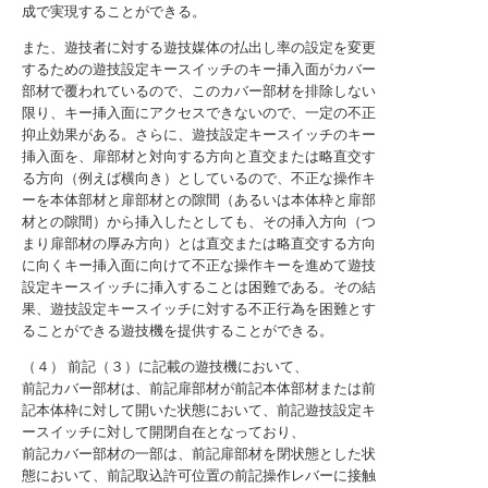
成で実現することができる。
また、遊技者に対する遊技媒体の払出し率の設定を変更
するための遊技設定キースイッチのキー挿入面がカバー
部材で覆われているので、このカバー部材を排除しない
限り、キー挿入面にアクセスできないので、一定の不正
抑止効果がある。さらに、遊技設定キースイッチのキー
挿入面を、扉部材と対向する方向と直交または略直交す
る方向（例えば横向き）としているので、不正な操作キ
ーを本体部材と扉部材との隙間（あるいは本体枠と扉部
材との隙間）から挿入したとしても、その挿入方向（つ
まり扉部材の厚み方向）とは直交または略直交する方向
に向くキー挿入面に向けて不正な操作キーを進めて遊技
設定キースイッチに挿入することは困難である。その結
果、遊技設定キースイッチに対する不正行為を困難とす
ることができる遊技機を提供することができる。
（４） 前記（３）に記載の遊技機において、
前記カバー部材は、前記扉部材が前記本体部材または前
記本体枠に対して開いた状態において、前記遊技設定キ
ースイッチに対して開閉自在となっており、
前記カバー部材の一部は、前記扉部材を閉状態とした状
態において、前記取込許可位置の前記操作レバーに接触