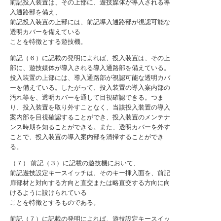
前記投入装置は、その上部に、遊技媒体が導入される導
入通路部を備え、
前記投入装置の上部には、前記導入通路部が視認可能な
透明カバーを備えている
ことを特徴とする遊技機。
前記（６）に記載の発明によれば、投入装置は、その上
部に、遊技媒体が導入される導入通路部を備えている。
投入装置の上部には、導入通路部が視認可能な透明カバ
ーを備えている。したがって、投入装置の導入案内部の
汚れ等を、透明カバーを通して目視確認できる。つま
り、投入装置を取り外すことなく、当該投入装置の導入
案内部を目視確認することができ、投入装置のメンテナ
ンス時期を知ることができる。また、透明カバーを外す
ことで、投入装置の導入案内部を清掃することができ
る。
（７） 前記（３）に記載の遊技機において、
前記遊技設定キースイッチは、そのキー挿入面を、前記
扉部材と対向する方向と直交または略直交する方向に向
けるように設けられている
ことを特徴とするものである。
前記（７）に記載の発明によれば、遊技設定キースイッ