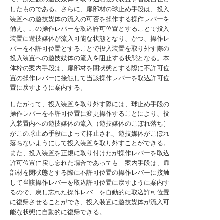
したものである。さらに、扉部材の球止め手段は、投入
装置への遊技媒体の流入の可否を操作する操作レバーを
備え、この操作レバーを取込許可位置とすることで投入
装置に遊技媒体が流入可能な状態となり、かつ、操作レ
バーを不許可位置とすることで投入装置を取り外す際の
投入装置への遊技媒体の流入を阻止する状態となる。本
体枠の案内手段は、扉部材を閉状態とする際に不許可位
置の操作レバーに接触して当該操作レバーを取込許可位
置に戻すように案内する。
したがって、投入装置を取り外す際には、球止め手段の
操作レバーを不許可位置に変更操作することにより、投
入装置内への遊技媒体の流入（遊技媒体のこぼれ落ち）
がこの球止め手段によって抑止され、遊技媒体がこぼれ
落ちないようにして投入装置を取り外すことができる。
また、投入装置を正規に取り付けたが操作レバーを取込
許可位置に戻し忘れた場合であっても、案内手段は、扉
部材を閉状態とする際に不許可位置の操作レバーに接触
して当該操作レバーを取込許可位置に戻すように案内す
るので、戻し忘れた操作レバーを自動的に取込許可位置
に復帰させることができ、投入装置に遊技媒体が流入可
能な状態に自動的に復帰できる。