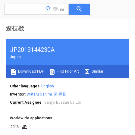
遊技機
JP2013144230A
Japan
Download PDF
Find Prior Art
Similar
Other languages
English
Inventor
Wataru Oshimi
渉 押見
Current Assignee
Sanyo Bussan Co Ltd
Worldwide applications
2013
JP