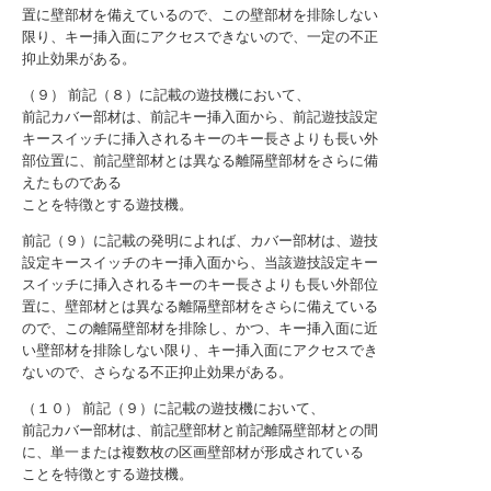
置に壁部材を備えているので、この壁部材を排除しない
限り、キー挿入面にアクセスできないので、一定の不正
抑止効果がある。
（９） 前記（８）に記載の遊技機において、
前記カバー部材は、前記キー挿入面から、前記遊技設定
キースイッチに挿入されるキーのキー長さよりも長い外
部位置に、前記壁部材とは異なる離隔壁部材をさらに備
えたものである
ことを特徴とする遊技機。
前記（９）に記載の発明によれば、カバー部材は、遊技
設定キースイッチのキー挿入面から、当該遊技設定キー
スイッチに挿入されるキーのキー長さよりも長い外部位
置に、壁部材とは異なる離隔壁部材をさらに備えている
ので、この離隔壁部材を排除し、かつ、キー挿入面に近
い壁部材を排除しない限り、キー挿入面にアクセスでき
ないので、さらなる不正抑止効果がある。
（１０） 前記（９）に記載の遊技機において、
前記カバー部材は、前記壁部材と前記離隔壁部材との間
に、単一または複数枚の区画壁部材が形成されている
ことを特徴とする遊技機。