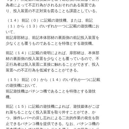
為者によって不正行為がされるおそれのある装置であ
り、投入装置の不正対策を図ることも課題としている。
（１４） 前記（０）に記載の遊技機、または、前記
（１）から（１３）のいずれか一つに記載の遊技機にお
いて、
前記扉部材は、前記本体部材の裏面側の前記投入装置を
少なくとも覆うものであることを特徴とする遊技機。
前記（１４）に記載の発明によれば、扉部材は、本体部
材の裏面側の投入装置を少なくとも覆っているので、不
正行為者は投入装置に直接に触れることができず、投入
装置への不正行為を低減することができる。
（１５） 前記（０）から（１４）のいずれか一つに記載
の遊技機において、
前記遊技機はパチンコ機であることを特徴とする遊技
機。
前記（１５）に記載の遊技機によれば、遊技媒体がこぼ
れ落ちることなく投入装置を取り外すことができ、か
つ、操作レバーの戻し忘れによる二次的作業の発生を防
止できるパチンコ機を提供できる。なお、パチンコ機の