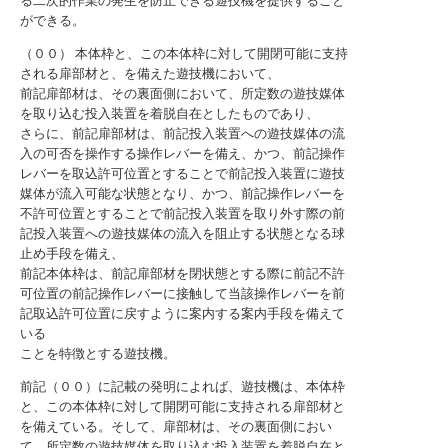
る二次的作業の発生を防止できる遊技機を提供すること
ができる。
（００） 本体枠と、この本体枠に対して開閉可能に支持
される扉部材と、を備えた遊技機において、
前記扉部材は、その裏面側において、所定数の遊技媒体
を取り込む投入装置を着脱自在としたものであり、
さらに、前記扉部材は、前記投入装置への遊技媒体の流
入の可否を操作する操作レバーを備え、かつ、前記操作
レバーを取込許可位置とすることで前記投入装置に遊技
媒体が流入可能な状態となり、かつ、前記操作レバーを
不許可位置とすることで前記投入装置を取り外す際の前
記投入装置への遊技媒体の流入を阻止する状態となる球
止め手段を備え、
前記本体枠は、前記扉部材を閉状態とする際に前記不許
可位置の前記操作レバーに接触して当該操作レバーを前
記取込許可位置に戻すように案内する案内手段を備えて
いる
ことを特徴とする遊技機。
前記（００）に記載の発明によれば、遊技機は、本体枠
と、この本体枠に対して開閉可能に支持される扉部材と
を備えている。そして、扉部材は、その裏面側におい
て、所定数の遊技媒体を取り込む投入装置を着脱自在と