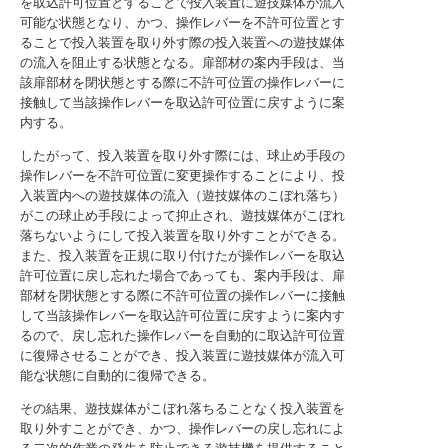
を取込許可位置とすることで投入装置に遊技媒体が流入
可能な状態となり、かつ、操作レバーを不許可位置とす
ることで投入装置を取り外す際の投入装置への遊技媒体
の流入を阻止する状態となる。扉部材の案内手段は、当
該扉部材を閉状態とする際に不許可位置の操作レバーに
接触して当該操作レバーを取込許可位置に戻すように案
内する。
したがって、投入装置を取り外す際には、球止め手段の
操作レバーを不許可位置に変更操作することにより、投
入装置内への遊技媒体の流入（遊技媒体のこぼれ落ち）
がこの球止め手段によって抑止され、遊技媒体がこぼれ
落ちないようにして投入装置を取り外すことができる。
また、投入装置を正規に取り付けたが操作レバーを取込
許可位置に戻し忘れた場合であっても、案内手段は、扉
部材を閉状態とする際に不許可位置の操作レバーに接触
して当該操作レバーを取込許可位置に戻すように案内す
るので、戻し忘れた操作レバーを自動的に取込許可位置
に復帰させることができ、投入装置に遊技媒体が流入可
能な状態に自動的に復帰できる。
その結果、遊技媒体がこぼれ落ちることなく投入装置を
取り外すことができ、かつ、操作レバーの戻し忘れによ