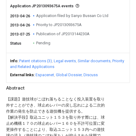
Application JP2013093675A events
Application filed by Sanyo Bussan Co Ltd
2013-04-26
Priority to JP2013093675A
2013-04-26
Publication of JP2013144230A
2013-07-25
Pending
Status
Info
Patent citations (3)
Legal events
Similar documents
Priority
and Related Applications
External links
Espacenet
Global Dossier
Discuss
Abstract
【課題】遊技球がこぼれ落ちることなく投入装置を取り
外すことができ、球止めレバーの戻し忘れによる二次的
作業の発生を防止できる遊技機を提供する。
【解決手段】取込ユニット１５３を取り外す際には、球
止め機構１７０の球止めレバー１６０を不許可位置に変
更操作することにより、取込ユニット１５３内への遊技
球の流入（遊技球のこぼれ落ち）が抑止された状態で、