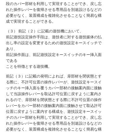
段のカバー部材を利用して実現することができ、戻し忘
れた操作レバーを復帰させる専用品を別途設けるなどの
必要がなく、装置構成を複雑化させることなく簡易な構
成で実現することができる。
（３） 前記（２）に記載の遊技機において、
前記遊技設定操作手段は、遊技者に対する遊技媒体の払
出し率の設定を変更するための遊技設定キースイッチで
あり、
前記操作面は、前記遊技設定キースイッチのキー挿入面
である
ことを特徴とする遊技機。
前記（３）に記載の発明によれば、扉部材を閉状態とす
る際に、不許可位置の操作レバーが、遊技設定キースイ
ッチのキー挿入面を覆うカバー部材の接触案内面に接触
して当該操作レバーを取込許可位置に戻すように案内さ
れるので、扉部材を閉状態とする際に不許可位置の操作
レバーをカバー部材の接触案内面に接触させて取込許可
位置に戻すように案内する構成を、遊技設定キースイッ
チのカバー部材を利用して実現することができ、戻し忘
れた操作レバーを復帰させる専用品を別途設けるなどの
必要がなく、装置構成を複雑化させることなく簡易な構