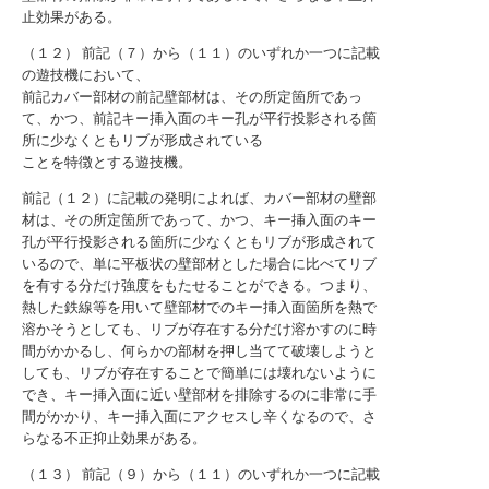
止効果がある。
（１２） 前記（７）から（１１）のいずれか一つに記載
の遊技機において、
前記カバー部材の前記壁部材は、その所定箇所であっ
て、かつ、前記キー挿入面のキー孔が平行投影される箇
所に少なくともリブが形成されている
ことを特徴とする遊技機。
前記（１２）に記載の発明によれば、カバー部材の壁部
材は、その所定箇所であって、かつ、キー挿入面のキー
孔が平行投影される箇所に少なくともリブが形成されて
いるので、単に平板状の壁部材とした場合に比べてリブ
を有する分だけ強度をもたせることができる。つまり、
熱した鉄線等を用いて壁部材でのキー挿入面箇所を熱で
溶かそうとしても、リブが存在する分だけ溶かすのに時
間がかかるし、何らかの部材を押し当てて破壊しようと
しても、リブが存在することで簡単には壊れないように
でき、キー挿入面に近い壁部材を排除するのに非常に手
間がかかり、キー挿入面にアクセスし辛くなるので、さ
らなる不正抑止効果がある。
（１３） 前記（９）から（１１）のいずれか一つに記載