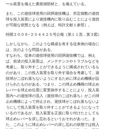
ール装置を備えた裏面側部材と、を備えている。
また、この遊技球使用の回胴遊技機は、所定個数の遊技
球を投入装置により遊技機内に取り込むことにより遊技
が可能な状態となる（例えば、特許文献１参照）。
特開２００６−２０４４２５号公報（第１１頁，第３図）
しかしながら、このような構成を有する従来例の場合に
は、次のような問題がある。
すなわち、従来の遊技球使用の回胴遊技機では、例え
ば、前述の投入装置は、メンテナンスやトラブルなどを
考慮し、取り外すことができるように構成されているも
のがあり、この投入装置を取り外す場合を考慮して、遊
技球がこぼれ落ちないようにするために球止め機構が設
けられたものがある。つまり、この球止め機構の球止め
レバーを球止め位置に変更操作することにより、投入装
置内への遊技球の流入（遊技球のこぼれ落ち）がこの球
止め機構によって抑止され、遊技球がこぼれ落ちないよ
うにして投入装置を取り外すことができるようになって
いるのであるが、投入装置を正規に取り付けたとしても
球止めレバーを戻し忘れるというおそれがあった。ま
た、このように球止めレバーの戻し忘れの状態では投入