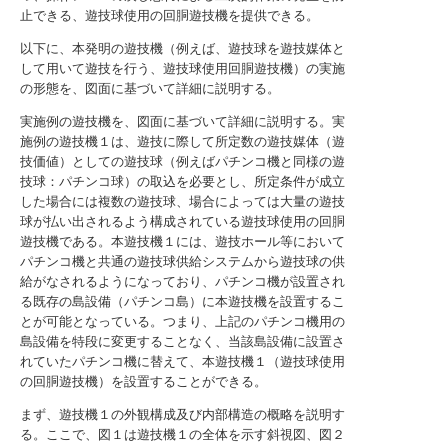
止できる、遊技球使用の回胴遊技機を提供できる。
以下に、本発明の遊技機（例えば、遊技球を遊技媒体と
して用いて遊技を行う、遊技球使用回胴遊技機）の実施
の形態を、図面に基づいて詳細に説明する。
実施例の遊技機を、図面に基づいて詳細に説明する。実
施例の遊技機１は、遊技に際して所定数の遊技媒体（遊
技価値）としての遊技球（例えばパチンコ機と同様の遊
技球：パチンコ球）の取込を必要とし、所定条件が成立
した場合には複数の遊技球、場合によっては大量の遊技
球が払い出されるよう構成されている遊技球使用の回胴
遊技機である。本遊技機１には、遊技ホール等において
パチンコ機と共通の遊技球供給システムから遊技球の供
給がなされるようになっており、パチンコ機が設置され
る既存の島設備（パチンコ島）に本遊技機を設置するこ
とが可能となっている。つまり、上記のパチンコ機用の
島設備を特段に変更することなく、当該島設備に設置さ
れていたパチンコ機に替えて、本遊技機１（遊技球使用
の回胴遊技機）を設置することができる。
まず、遊技機１の外観構成及び内部構造の概略を説明す
る。ここで、図１は遊技機１の全体を示す斜視図、図２