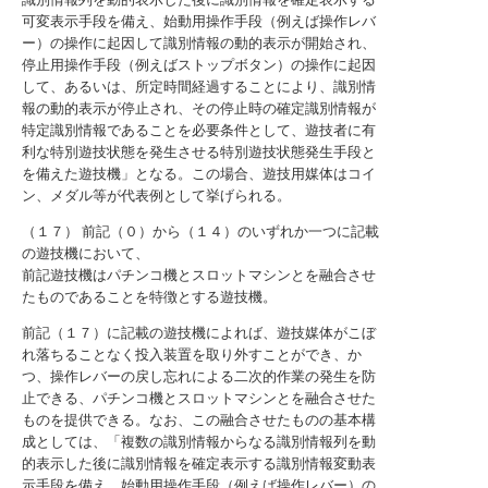
可変表示手段を備え、始動用操作手段（例えば操作レバ
ー）の操作に起因して識別情報の動的表示が開始され、
停止用操作手段（例えばストップボタン）の操作に起因
して、あるいは、所定時間経過することにより、識別情
報の動的表示が停止され、その停止時の確定識別情報が
特定識別情報であることを必要条件として、遊技者に有
利な特別遊技状態を発生させる特別遊技状態発生手段と
を備えた遊技機」となる。この場合、遊技用媒体はコイ
ン、メダル等が代表例として挙げられる。
（１７） 前記（０）から（１４）のいずれか一つに記載
の遊技機において、
前記遊技機はパチンコ機とスロットマシンとを融合させ
たものであることを特徴とする遊技機。
前記（１７）に記載の遊技機によれば、遊技媒体がこぼ
れ落ちることなく投入装置を取り外すことができ、か
つ、操作レバーの戻し忘れによる二次的作業の発生を防
止できる、パチンコ機とスロットマシンとを融合させた
ものを提供できる。なお、この融合させたものの基本構
成としては、「複数の識別情報からなる識別情報列を動
的表示した後に識別情報を確定表示する識別情報変動表
示手段を備え、始動用操作手段（例えば操作レバー）の