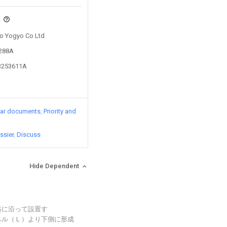
s
Ito Yogyo Co Ltd
4288A
03253611A
lar documents
Priority and
ssier
Discuss
Hide Dependent
路に沿って設置す
ベル（Ｌ）より下側に形成