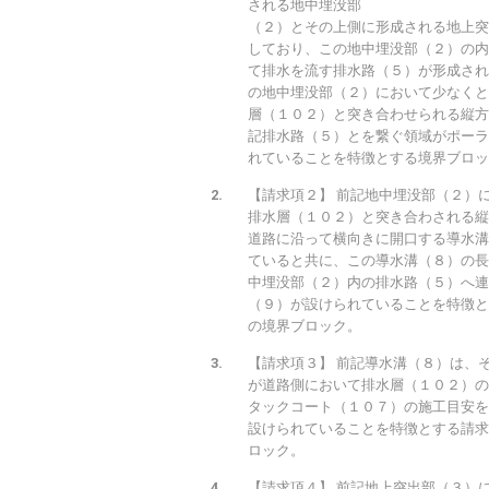
される地中埋没部
（２）とその上側に形成される地上突
しており、この地中埋没部（２）の内
て排水を流す排水路（５）が形成され
の地中埋没部（２）において少なくと
層（１０２）と突き合わせられる縦方
記排水路（５）とを繋ぐ領域がポーラ
れていることを特徴とする境界ブロッ
【請求項２】 前記地中埋没部（２）
排水層（１０２）と突き合わされる縦
道路に沿って横向きに開口する導水溝
ていると共に、この導水溝（８）の長
中埋没部（２）内の排水路（５）へ連
（９）が設けられていることを特徴と
の境界ブロック。
【請求項３】 前記導水溝（８）は、
が道路側において排水層（１０２）の
タックコート（１０７）の施工目安を
設けられていることを特徴とする請求
ロック。
【請求項４】 前記地上突出部（３）