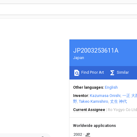
JP2003253611A
Japan
Find Prior Art
Similar
Other languages
English
Inventor
Kazumasa Onishi
一正 大
野
Takeo Kamishiro
丈生 神代
Current Assignee
Ito Yogyo Co Lt
Worldwide applications
2002
JP