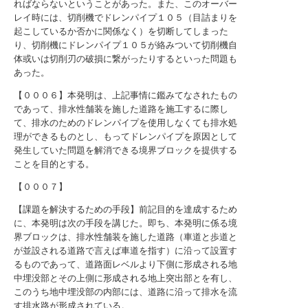
ればならないということがあった。また、このオーバー
レイ時には、切削機でドレンパイプ１０５（目詰まりを
起こしているか否かに関係なく）を切断してしまった
り、切削機にドレンパイプ１０５が絡みついて切削機自
体或いは切削刃の破損に繋がったりするといった問題も
あった。
【０００６】本発明は、上記事情に鑑みてなされたもの
であって、排水性舗装を施した道路を施工するに際し
て、排水のためのドレンパイプを使用しなくても排水処
理ができるものとし、もってドレンパイプを原因として
発生していた問題を解消できる境界ブロックを提供する
ことを目的とする。
【０００７】
【課題を解決するための手段】前記目的を達成するため
に、本発明は次の手段を講じた。即ち、本発明に係る境
界ブロックは、排水性舗装を施した道路（車道と歩道と
が並設される道路で言えば車道を指す）に沿って設置す
るものであって、道路面レベルより下側に形成される地
中埋没部とその上側に形成される地上突出部とを有し、
このうち地中埋没部の内部には、道路に沿って排水を流
す排水路が形成されている。