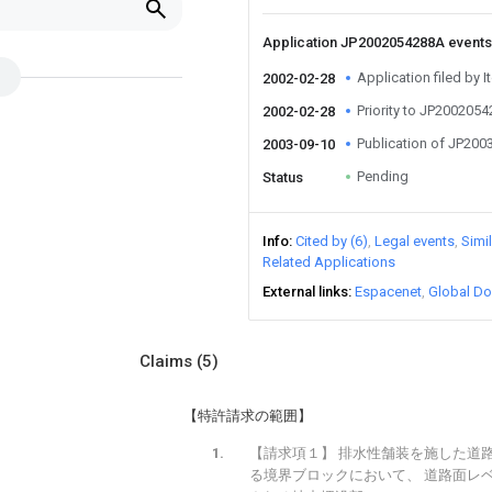
Application JP2002054288A event
Application filed by 
2002-02-28
Priority to JP200205
2002-02-28
Publication of JP20
2003-09-10
Pending
Status
Info
Cited by (6)
Legal events
Simi
Related Applications
External links
Espacenet
Global Do
Claims
(5)
【特許請求の範囲】
【請求項１】 排水性舗装を施した道
る境界ブロックにおいて、 道路面レ