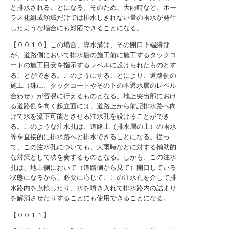
と排水されることになる。そのため、大雨時など、ポー
ラス化組成領域だけでは排水しきれない量の雨水が発生
したような場合にも対応できることになる。
【００１０】この場合、導水溝は、その開口下端縁部
が、道路側において排水層の施工前に施工するタックコ
ートの施工目安を指示するレベルに設けられたものとす
ることができる。このようにすることにより、道路側の
施工（殊に、タックコートやその下の不透水層のレベル
合わせ）が容易に行えるものとなる。地上突出部におけ
る道路側を向く起立面には、道路上から前記排水路へ向
けて水を流下可能とさせる注水孔を設けることができ
る。このような注水孔は、道路上（排水層の上）の雨水
等を直接的に排水路へと排水できることになる。従っ
て、この注水孔についても、大雨時などに対する補助的
な対策として功を奏するものとなる。しかも、この注水
孔は、地上側において（道路側から見て）開口している
状態になるから、必要に応じて、この注水孔を介して排
水路内を点検したり、水を噴き入れて排水路内の詰まり
を解消させたりすることにも使用できることになる。
【００１１】