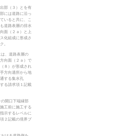
出部（３）とを有
部には道路に沿っ
ていると共に、こ
も道路表層の排水
向面（２ａ）と上
ス化組成に形成さ
ク。
には、道路表層の
方向面（２ａ）で
（８）が形成され
手方向適所から地
通する集水孔
する請求項１記載
その開口下端縁部
施工前に施工する
指示するレベルに
項２記載の境界ブ
における道路側を