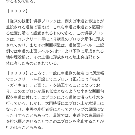
するものである。
【０００２】
【従来の技術】境界ブロックは、例えば車道と歩道とが
並設される道路で言えば、これら車道と歩道とを区画す
る位置に沿って設置されるものである。この境界ブロッ
クは、コンクリート等により横長のブロック形体に形成
されており、またその断面構造は、道路面レベル（上記
例では車道の上面レベルを指す）より下側に形成される
地中埋没部と、その上側に形成される地上突出部とを一
体に有したものとされている。
【０００３】ところで、一般に車道側の路端には所定幅
でコンクリートを打設してエプロン（正式には「街渠
（ガイキョ）」と言う。）を施工することになってお
り、このエプロンが最も低位となるような小さな断面勾
配を車道に付して、エプロンによる道路に沿った排水を
行っている。しかし、大雨時等にエプロン上が水浸しに
なったり、車両や歩行者等にとってスリップの原因にな
ったりすることもあって、最近では、車道側の表層部分
を排水層とさせることでこのエプロンを廃止することが
行われることもある。