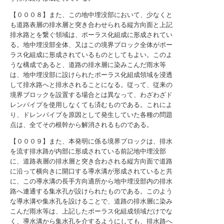
【０００８】また、この地中埋没部において、少なくと
も道路表層の排水層と突き合わせられる縦方向面と上記
排水路とを繋ぐ領域は、ポーラス化組成に形成されてい
る。地中埋没部全体、又はこの境界ブロック全体がポー
ラス化組成に形成されているものとしてもよい。このよ
うな構成であると、道路の排水層に染みこんだ雨水等
は、地中埋没部に設けられたポーラス化組成領域を浸透
して排水路へと排水されることになる。従って、従来の
境界ブロックを設置する場合とは異なって、わざわざド
レンパイプを使用しなくても済むものである。これによ
り、ドレンパイプを原因として発生していた各種の問題
点は、全てその根幹から解消されるものである。
【０００９】また、本発明に係る境界ブロックは、排水
を流す排水路が内部に形成されている前記地中埋没部
に、道路表層の排水層と突き合わされる縦方向面で道路
に沿って横向きに開口する導水溝が形成されていると共
に、この導水溝の長手方向適所から地中埋没部内の排水
路へ連通する集水孔が設けられたものである。このよう
な導水溝や集水孔を設けることで、道路の排水層に染み
こんだ雨水等は、上記したポーラス化組成領域だけでな
く、導水溝から集水孔を介するようにしても、排水路へ