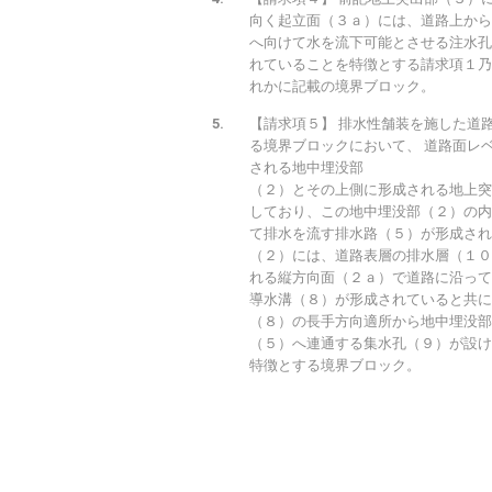
向く起立面（３ａ）には、道路上から
へ向けて水を流下可能とさせる注水孔
れていることを特徴とする請求項１乃
れかに記載の境界ブロック。
【請求項５】 排水性舗装を施した道
る境界ブロックにおいて、 道路面レ
される地中埋没部
（２）とその上側に形成される地上突
しており、この地中埋没部（２）の内
て排水を流す排水路（５）が形成され
（２）には、道路表層の排水層（１０
れる縦方向面（２ａ）で道路に沿って
導水溝（８）が形成されていると共に
（８）の長手方向適所から地中埋没部
（５）へ連通する集水孔（９）が設け
特徴とする境界ブロック。