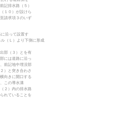
前記排水路（５）
（１０）が設けら
至請求項３のいず
路に沿って設置す
ベル（Ｌ）より下側に形成
出部（３）とを有
部には道路に沿っ
、前記地中埋没部
２）と突き合わさ
横向きに開口する
、この導水溝
（２）内の排水路
られていることを