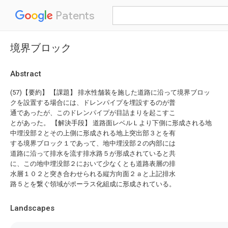
Patents
境界ブロック
Abstract
(57)【要約】 【課題】 排水性舗装を施した道路に沿って境界ブロッ
クを設置する場合には、ドレンパイプを埋設するのが普
通であったが、このドレンパイプが目詰まりを起こすこ
とがあった。 【解決手段】 道路面レベルＬより下側に形成される地
中埋没部２とその上側に形成される地上突出部３とを有
する境界ブロック１であって、地中埋没部２の内部には
道路に沿って排水を流す排水路５が形成されていると共
に、この地中埋没部２において少なくとも道路表層の排
水層１０２と突き合わせられる縦方向面２ａと上記排水
路５とを繋ぐ領域がポーラス化組成に形成されている。
Landscapes