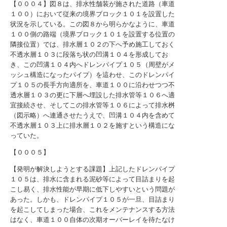
【０００４】図８は、排水性舗装が施された道路（車道
１００）において従来の境界ブロック１０１を設置した
状況を示している。この図８から明らかなように、車道
１００側の路端（境界ブロック１０１を設置する位置の
隣接位置）では、排水層１０２の下へ予め施工しておく
不透水層１０３に段落ち状の凹溝１０４を形成してお
き、この凹溝１０４内へドレンパイプ１０５（周壁がメ
ッシュ構造になったパイプ）を這わせ、このドレンパイ
プ１０５の長手方向適所を、車道１００に沿わせつつ不
透水層１０３の更に下層へ埋設した排水管等１０６へ適
宜接続させ、そしてこの排水管等１０６によって排水桝
（図示略）へ連通させたうえで、凹溝１０４内を含めて
不透水層１０３上に排水層１０２を施すという構造にな
っていた。
【０００５】
【発明が解決しようとする課題】上記したドレンパイプ
１０５は、排水に含まれる泥砂等によって目詰まりを起
こし易く、排水性能が早期に低下しやすいという問題が
あった。しかも、ドレンパイプ１０５が一旦、目詰まり
を起こしてしまった場合、これをメンテナンスする方法
はなく、車道１００自体の次期オーバーレイを待たなけ