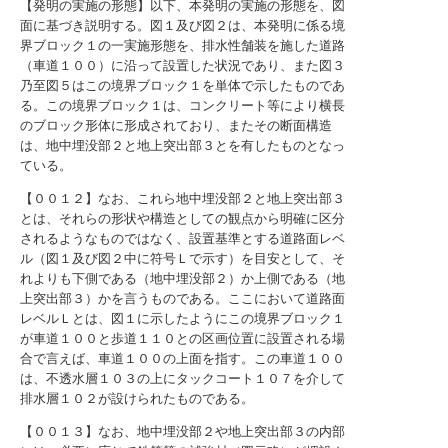
【発明の実施の形態】以下、本発明の実施の形態を、図
面に基づき説明する。図１及び図２は、本発明に係る境
界ブロック１の一実施形態を、排水性舗装を施した道路
（車道１００）に沿って設置した状況であり、また図３
乃至図５はこの境界ブロック１を単体で示したものであ
る。この境界ブロック１は、コンクリート等により横長
のブロック形体に形成されており、またその断面構造
は、地中埋没部２と地上突出部３とを有したものとなっ
ている。
【００１２】なお、これら地中埋没部２と地上突出部３
とは、それらの形状や構造としての観点から明確に区分
されるようなものではなく、設置基準とする道路面レベ
ル（図１及び図２中に符号Ｌで示す）を目安として、そ
れよりも下側である（地中埋没部２）か上側である（地
上突出部３）かを言うものである。ここにおいて道路面
レベルＬとは、図１に示したようにこの境界ブロック１
が車道１００と歩道１１０との区画位置に設置される場
合で言えば、車道１００の上面を指す。この車道１００
は、不透水層１０３の上にタックコート１０７を介して
排水層１０２が設けられたものである。
【００１３】なお、地中埋没部２や地上突出部３の内部